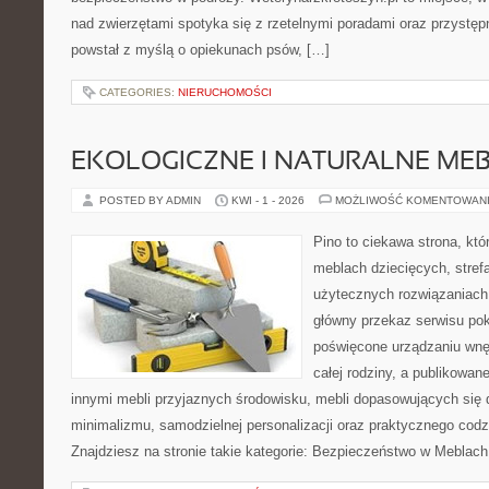
nad zwierzętami spotyka się z rzetelnymi poradami oraz przystęp
powstał z myślą o opiekunach psów, […]
CATEGORIES:
NIERUCHOMOŚCI
EKOLOGICZNE I NATURALNE ME
POSTED BY ADMIN
KWI - 1 - 2026
MOŻLIWOŚĆ KOMENTOWAN
Pino to ciekawa strona, któ
meblach dziecięcych, strefa
użytecznych rozwiązaniach
główny przekaz serwisu pok
poświęcone urządzaniu wnętr
całej rodziny, a publikowan
innymi mebli przyjaznych środowisku, mebli dopasowujących się 
minimalizmu, samodzielnej personalizacji oraz praktycznego codz
Znajdziesz na stronie takie kategorie: Bezpieczeństwo w Meblach