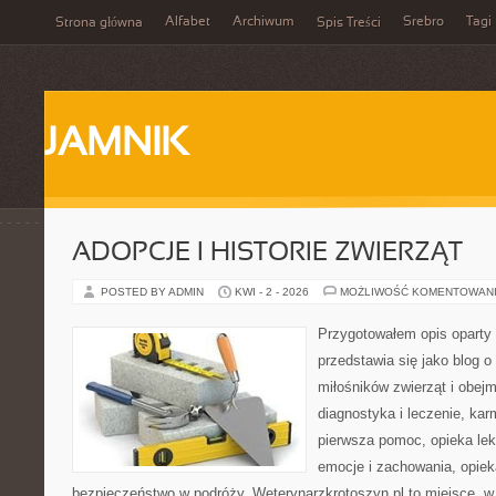
Alfabet
Archiwum
Srebro
Tagi
Strona główna
Spis Treści
JAMNIK
ADOPCJE I HISTORIE ZWIERZĄT
POSTED BY ADMIN
KWI - 2 - 2026
MOŻLIWOŚĆ KOMENTOWAN
Przygotowałem opis oparty 
przedstawia się jako blog o
miłośników zwierząt i obejm
diagnostyka i leczenie, kar
pierwsza pomoc, opieka lek
emocje i zachowania, opiek
bezpieczeństwo w podróży. Weterynarzkrotoszyn.pl to miejsce, w