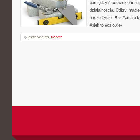
pomiędzy środowiskiem nat
działalnością. Odkryj magię
nasze życie! 🌳✨ #architekt
#piękno #człowiek
CATEGORIES:
DODGE