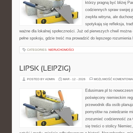
którzy pragną być bliżej Pa
codziennych spraw swojej par
zwykła witryna, ale ducho
spotykają się refleksja, tra
ważne dla lokalnej społeczności. Już od pierwszych chwil można 
pełne spokoju, gdzie treść ma prowadzić do lepszego rozumienia 
CATEGORIES:
NIERUCHOMOŚCI
LIPSK (LEIPZIG)
POSTED BY ADMIN
MAR - 12 - 2026
MOŻLIWOŚĆ KOMENTOWA
Edusimare.pl to nowoczesn
poświęcony niemieckim regi
przewodnik dla osób planu
pomysłów na zwiedzanie mia
zrozumieć codzienność za O
się treści o stolicy Niemiec