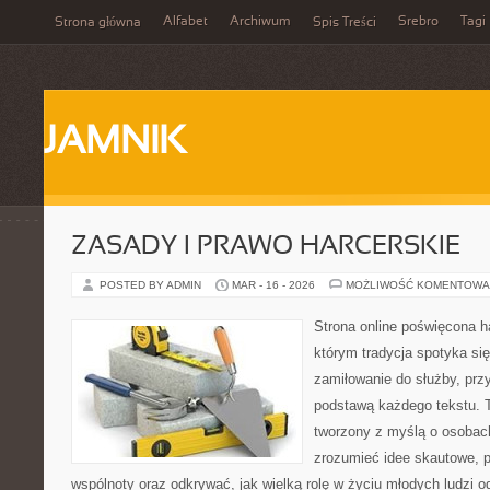
Alfabet
Archiwum
Srebro
Tagi
Strona główna
Spis Treści
JAMNIK
ZASADY I PRAWO HARCERSKIE
POSTED BY ADMIN
MAR - 16 - 2026
MOŻLIWOŚĆ KOMENTOWA
Strona online poświęcona h
którym tradycja spotyka si
zamiłowanie do służby, prz
podstawą każdego tekstu. 
tworzony z myślą o osobach
zrozumieć idee skautowe, p
wspólnoty oraz odkrywać, jak wielką rolę w życiu młodych ludzi o