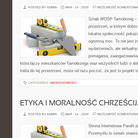
POSTED BY ADMIN
MAR - 14 - 2026
MOŻLIWOŚĆ KOMENTOWA
Sztab WOŚP Tarnobrzeg – G
przestrzeń, w którym dobro
lokalna społeczność pokazu
ogromną moc. To nie jest z
wydarzeniach, ale wirtualny
pomagania, zaangażowania 
która łączy mieszkańców Tarnobrzega oraz wszystkich ludzi o dob
trafia do tej przestrzeni, może od razu poczuć, że jest to projekt 
CATEGORIES:
NIERUCHOMOŚCI
ETYKA I MORALNOŚĆ CHRZEŚCI
POSTED BY ADMIN
MAR - 14 - 2026
MOŻLIWOŚĆ KOMENTOWA
Strona internetowa Parafii 
Przemyślu to serwis stworz