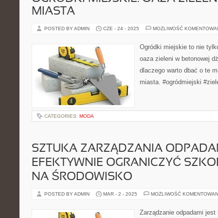
MIASTA
POSTED BY ADMIN
CZE - 24 - 2025
MOŻLIWOŚĆ KOMENTOWA
Ogródki miejskie to nie tylk
oaza zieleni w betonowej dż
dlaczego warto dbać o te m
miasta. #ogródmiejski #zie
CATEGORIES:
MODA
SZTUKA ZARZĄDZANIA ODPADAM
EFEKTYWNIE OGRANICZYĆ SZK
NA ŚRODOWISKO
POSTED BY ADMIN
MAR - 2 - 2025
MOŻLIWOŚĆ KOMENTOWAN
Zarządzanie odpadami jest