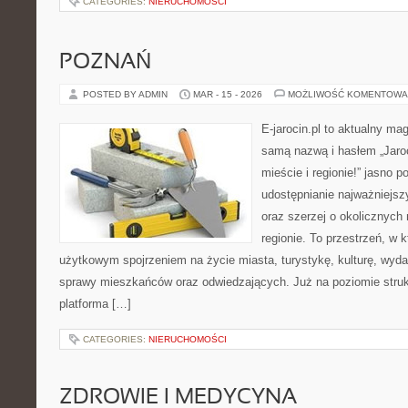
CATEGORIES:
NIERUCHOMOŚCI
POZNAŃ
POSTED BY ADMIN
MAR - 15 - 2026
MOŻLIWOŚĆ KOMENTOWA
E-jarocin.pl to aktualny ma
samą nazwą i hasłem „Jaroc
mieście i regionie!” jasno p
udostępnianie najważniejszy
oraz szerzej o okolicznych
regionie. To przestrzeń, w 
użytkowym spojrzeniem na życie miasta, turystykę, kulturę, wydar
sprawy mieszkańców oraz odwiedzających. Już na poziomie strukt
platforma […]
CATEGORIES:
NIERUCHOMOŚCI
ZDROWIE I MEDYCYNA