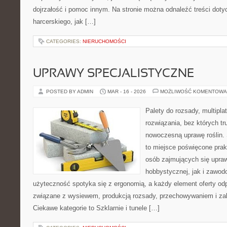
dojrzałość i pomoc innym. Na stronie można odnaleźć treści dot
harcerskiego, jak […]
CATEGORIES:
NIERUCHOMOŚCI
UPRAWY SPECJALISTYCZNE
POSTED BY ADMIN
MAR - 16 - 2026
MOŻLIWOŚĆ KOMENTOWA
Palety do rozsady, multiplat
rozwiązania, bez których t
nowoczesną uprawę roślin. 
to miejsce poświęcone pra
osób zajmujących się upraw
hobbystycznej, jak i zawodo
użyteczność spotyka się z ergonomią, a każdy element oferty od
związane z wysiewem, produkcją rozsady, przechowywaniem i zab
Ciekawe kategorie to Szklarnie i tunele […]