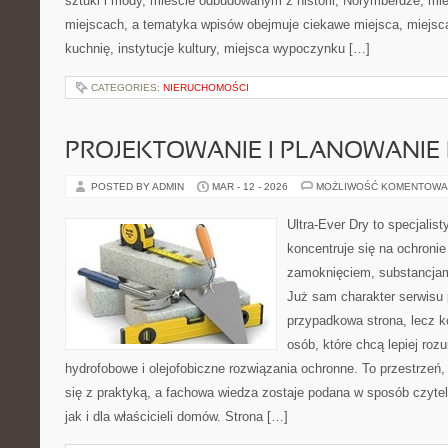
sztuki i mody, mieście odbudowanym z historii, Norymberdze, mie
miejscach, a tematyka wpisów obejmuje ciekawe miejsca, miejsc
kuchnię, instytucje kultury, miejsca wypoczynku […]
CATEGORIES:
NIERUCHOMOŚCI
PROJEKTOWANIE I PLANOWANIE
POSTED BY ADMIN
MAR - 12 - 2026
MOŻLIWOŚĆ KOMENTOWA
Ultra-Ever Dry to specjalist
koncentruje się na ochronie
zamoknięciem, substancjam
Już sam charakter serwisu p
przypadkowa strona, lecz k
osób, które chcą lepiej rozu
hydrofobowe i olejofobiczne rozwiązania ochronne. To przestrzeń,
się z praktyką, a fachowa wiedza zostaje podana w sposób czyte
jak i dla właścicieli domów. Strona […]