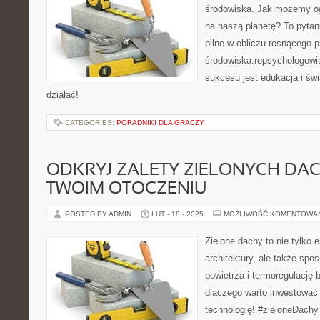
środowiska. Jak możemy o
na naszą planetę? To pytani
pilne w obliczu rosnącego 
środowiska.ropsychologowie
sukcesu jest edukacja i ś
działać!
CATEGORIES:
PORADNIKI DLA GRACZY
ODKRYJ ZALETY ZIELONYCH DA
TWOIM OTOCZENIU
POSTED BY ADMIN
LUT - 18 - 2025
MOŻLIWOŚĆ KOMENTOWA
Zielone dachy to nie tylko 
architektury, ale także spo
powietrza i termoregulację 
dlaczego warto inwestować 
technologię! #zieloneDachy 