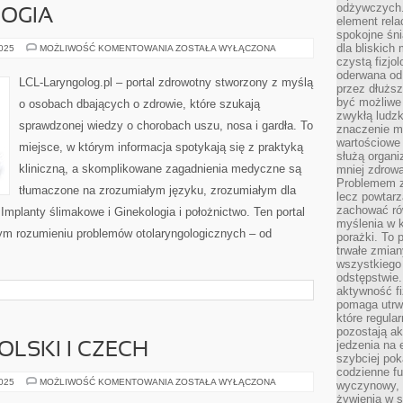
odżywczych. 
OGIA
element rela
spokojne śni
dla bliskich
ZABURZENIA
2025
MOŻLIWOŚĆ KOMENTOWANIA
ZOSTAŁA WYŁĄCZONA
METABOLICZNE
czystą fizjol
I
oderwana od 
GASTROENTEROLOGIA
LCL-Laryngolog.pl – portal zdrowotny stworzony z myślą
przez dłużs
być możliwe
o osobach dbających o zdrowie, które szukają
zwykłą ludzk
sprawdzonej wiedzy o chorobach uszu, nosa i gardła. To
znaczenie ma
wartościowe
miejsce, w którym informacja spotykają się z praktyką
służą organi
kliniczną, a skomplikowane zagadnienia medyczne są
mniej zdrową
Problemem zw
tłumaczone na zrozumiałym języku, zrozumiałym dla
lecz powtar
zachować ró
Implanty ślimakowe i Ginekologia i położnictwo. Ten portal
myślenia w k
ym rozumieniu problemów otolaryngologicznych – od
porażki. To 
trwałe zmian
wszystkiego
odstępstwie
aktywność fi
pomaga utrw
które regula
pozostają ak
jedzenia na 
OLSKI I CZECH
szybciej pok
codzienne fu
SUDETY
2025
MOŻLIWOŚĆ KOMENTOWANIA
ZOSTAŁA WYŁĄCZONA
wyczynowy, l
–
żywienia w s
GÓRY