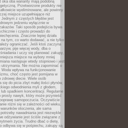
t oka oba warianty mają podobną
getyczną. Przetworzone produkty nie
ałkowicie wyeliminowane, ale powinny
zej miejsce uzupełniające niż
 Jednym z częstych błędów jest
zdrowym jedzeniu wyłącznie w
 zakazów. Taki sposób podejścia bywa
chicznie i często prowadzi do
iechęcenia. Znacznie lepiej działa
 na tym, co warto dodawać, a nie tylko
ależy ograniczać. Jeśli ktoś zaczyna
warzyw, pije więcej wody, dba o
śniadania i uczy się planować zakupy,
mniejsza miejsce na wybory mniej
miana następuje wtedy stopniowo i jest
do utrzymania. Nie można zapominać o
. Woda wpływa na funkcjonowanie
izmu, choć często jest pomijana w
 zdrowej diecie. Wiele osób
 się do picia zbyt małej ilości płynów,
kkiego odwodnienia myli z głodem,
lub spadkiem koncentracji. Regularne
o prosty nawyk, który może przynieść
poprawę samopoczucia. Oczywiście
nie różni się w zależności od wieku,
i warunków otoczenia, ale sama
potrzeby nawadniania jest niezwykle
e odżywianie jest ściśle związane z
rytmem życia. Trudno dbać o dietę,
o odbywa się w pośpiechu, zakupy są