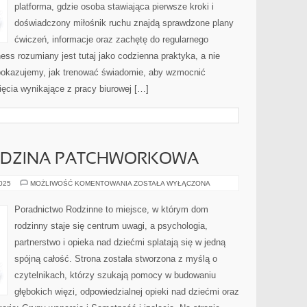
platforma, gdzie osoba stawiająca pierwsze kroki i
doświadczony miłośnik ruchu znajdą sprawdzone plany
ćwiczeń, informacje oraz zachętę do regularnego
ness rozumiany jest tutaj jako codzienna praktyka, a nie
 pokazujemy, jak trenować świadomie, aby wzmocnić
ęcia wynikające z pracy biurowej […]
RODZINA PATCHWORKOWA
NASTOLATKI
2025
MOŻLIWOŚĆ KOMENTOWANIA
ZOSTAŁA WYŁĄCZONA
I
RODZINA
PATCHWORKOWA
Poradnictwo Rodzinne to miejsce, w którym dom
rodzinny staje się centrum uwagi, a psychologia,
partnerstwo i opieka nad dziećmi splatają się w jedną
spójną całość. Strona została stworzona z myślą o
czytelnikach, którzy szukają pomocy w budowaniu
głębokich więzi, odpowiedzialnej opieki nad dziećmi oraz