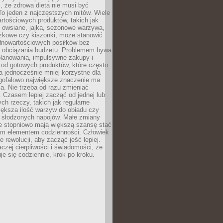
, że zdrowa dieta nie musi być
o jeden z najczęstszych mitów. Wiele
artościowych produktów, takich jak
i owsiane, jajka, sezonowe warzywa,
czkowe czy kiszonki, może stanowić
łnowartościowych posiłków bez
 obciążania budżetu. Problemem bywa
planowania, impulsywne zakupy i
 od gotowych produktów, które często
a jednocześnie mniej korzystne dla
ugofalowo największe znaczenie ma
. Nie trzeba od razu zmieniać
 Czasem lepiej zacząć od jednej lub
ch rzeczy, takich jak regularne
iększa ilość warzyw do obiadu czy
e słodzonych napojów. Małe zmiany
 stopniowo mają większą szansę stać
nym elementem codzienności. Człowiek
e rewolucji, aby zacząć jeść lepiej.
aczej cierpliwości i świadomości, że
je się codziennie, krok po kroku.