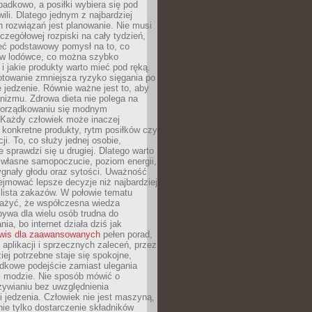
padkowo, a posiłki wybiera się pod
li. Dlatego jednym z najbardziej
 rozwiązań jest planowanie. Nie musi
zegółowej rozpiski na cały tydzień,
ieć podstawowy pomysł na to, co
ę w lodówce, co można szybko
i jakie produkty warto mieć pod ręką.
otowanie zmniejsza ryzyko sięgania po
jedzenie. Równie ważne jest to, aby
nizmu. Zdrowa dieta nie polega na
orządkowaniu się modnym
 Każdy człowiek może inaczej
konkretne produkty, rytm posiłków czy
ji. To, co służy jednej osobie,
e sprawdzi się u drugiej. Dlatego warto
własne samopoczucie, poziom energii,
sygnały głodu oraz sytości. Uważność
jmować lepsze decyzje niż najbardziej
 lista zakazów. W połowie tematu
ażyć, że współczesna wiedza
ywa dla wielu osób trudna do
ia, bo internet działa dziś jak
wis dla zaawansowanych
pełen porad,
, aplikacji i sprzecznych zaleceń, przez
iej potrzebne staje się spokojne,
dkowe podejście zamiast ulegania
j modzie. Nie sposób mówić o
ywianiu bez uwzględnienia
 jedzenia. Człowiek nie jest maszyną,
 nie tylko dostarczenie składników