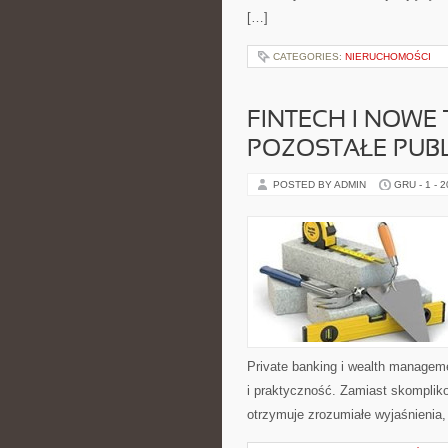
[…]
CATEGORIES:
NIERUCHOMOŚCI
FINTECH I NOWE
POZOSTAŁE PUBL
POSTED BY ADMIN
GRU - 1 - 
Private banking i wealth managem
i praktyczność. Zamiast skompli
otrzymuje zrozumiałe wyjaśnienia,