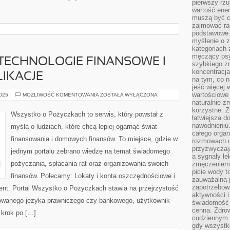
pierwszy rzu
wartość ener
muszą być c
zajmować rac
podstawowe.
myślenie o 
kategoriach
męczący psy
 TECHNOLOGIE FINANSOWE I
szybkiego zn
koncentracja
IKACJE
na tym, co n
jeść więcej 
wartościowe 
FINTECH
2025
MOŻLIWOŚĆ KOMENTOWANIA
ZOSTAŁA WYŁĄCZONA
I
naturalnie z
NOWE
korzystne. Z
TECHNOLOGIE
Wszystko o Pożyczkach to serwis, który powstał z
FINANSOWE
łatwiejsza 
I
nawodnieniu
myślą o ludziach, które chcą lepiej ogarnąć świat
POZOSTAŁE
całego organ
PUBLIKACJE
finansowania i domowych finansów. To miejsce, gdzie w
rozmowach o
przyzwyczaja
jednym portalu zebrano wiedzę na temat świadomego
a sygnały le
pożyczania, spłacania rat oraz organizowania swoich
zmęczeniem 
picie wody t
finansów. Polecamy: Lokaty i konta oszczędnościowe i
zauważalną 
zapotrzebowa
ent. Portal Wszystko o Pożyczkach stawia na przejrzystość
aktywności 
kowanego języka prawniczego czy bankowego, użytkownik
świadomość 
cenna. Zdrow
 krok po […]
codziennym 
gdy wszystk