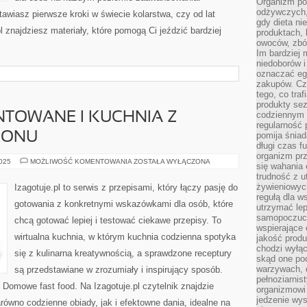
Organizm pot
odżywczych, 
tawiasz pierwsze kroki w świecie kolarstwa, czy od lat
gdy dieta ni
pl znajdziesz materiały, które pomogą Ci jeździć bardziej
produktach, 
owoców, zbóż
Im bardziej
niedoborów 
oznaczać eg
zakupów. Cz
tego, co traf
produkty se
codziennym 
NTOWANE I KUCHNIA Z
regularność 
KONU
pomija śniad
długi czas f
organizm prz
JEDZENIE
2025
MOŻLIWOŚĆ KOMENTOWANIA
ZOSTAŁA WYŁĄCZONA
się wahania 
FERMENTOWANE
trudność z 
I
KUCHNIA
żywieniowych
Izagotuje.pl to serwis z przepisami, który łączy pasję do
Z
regułą dla w
OGRÓDKA
gotowania z konkretnymi wskazówkami dla osób, które
I
utrzymać lep
BALKONU
samopoczuci
chcą gotować lepiej i testować ciekawe przepisy. To
wspierające 
wirtualna kuchnia, w którym kuchnia codzienna spotyka
jakość prod
chodzi wyłącz
się z kulinarna kreatywnością, a sprawdzone receptury
skąd one po
warzywach, d
są przedstawiane w zrozumiały i inspirujący sposób.
pełnoziarnis
 Domowe fast food. Na Izagotuje.pl czytelnik znajdzie
organizmowi
jedzenie wys
równo codzienne obiady, jak i efektowne dania, idealne na