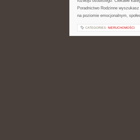
rozwoju osobistego. Ciekawe kateg
Poradnictwo Rodzinne wyszukasz sz
na poziomie emocjonalnym, społ
CATEGORIES:
NIERUCHOMOŚCI
ZIOŁA I OWOCE J
ROŚLINY LEŚNE
POSTED BY ADMIN
LIS - 29 - 
duchowości i filozofie natury. Ten
każdego dnia czuwa nad lasem i d