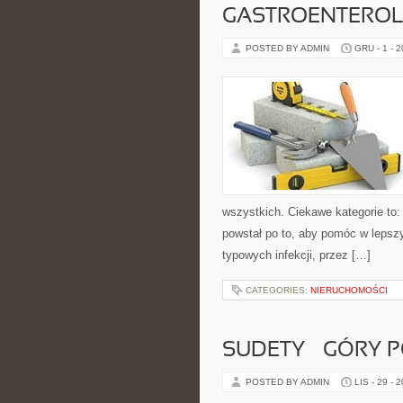
GASTROENTEROL
POSTED BY ADMIN
GRU - 1 - 
wszystkich. Ciekawe kategorie to: 
powstał po to, aby pomóc w lepsz
typowych infekcji, przez […]
CATEGORIES:
NIERUCHOMOŚCI
SUDETY – GÓRY P
POSTED BY ADMIN
LIS - 29 - 