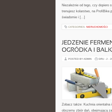
Niezależnie od tego, czy dopiero s
trenujesz kolarstwo, na ProfiBike.
świadomie i […]
CATEGORIES:
NIERUCHOMOŚCI
JEDZENIE FERME
OGRÓDKA I BAL
POSTED BY ADMIN
GRU - 2 - 
Zobacz także: Kuchnia orientalna i
obszerny zbiór dań, obejmującą za