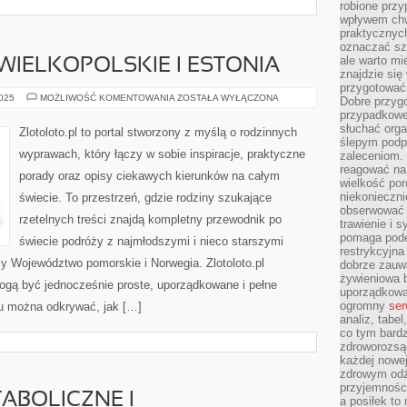
robione przy
wpływem chwi
praktycznych
oznaczać szc
ale warto m
IELKOPOLSKIE I ESTONIA
znajdzie si
przygotować 
WOJEWÓDZTWO
2025
MOŻLIWOŚĆ KOMENTOWANIA
ZOSTAŁA WYŁĄCZONA
Dobre przyg
WIELKOPOLSKIE
przypadkowe 
I
ESTONIA
słuchać orga
Zlotoloto.pl to portal stworzony z myślą o rodzinnych
ślepym podp
wyprawach, który łączy w sobie inspiracje, praktyczne
zaleceniom.
reagować na 
porady oraz opisy ciekawych kierunków na całym
wielkość porc
niekonieczni
świecie. To przestrzeń, gdzie rodziny szukające
obserwować 
rzetelnych treści znajdą kompletny przewodnik po
trawienie i 
pomaga pode
świecie podróży z najmłodszymi i nieco starszymi
restrykcyjna
y Województwo pomorskie i Norwegia. Zlotoloto.pl
dobrze zauw
żywieniowa b
ogą być jednocześnie proste, uporządkowane i pełne
uporządkowan
ogromny
ser
ku można odkrywać, jak […]
analiz, tabel
co tym bardz
zdroworozsą
każdej nowe
zdrowym odż
przyjemności
ABOLICZNE I
a posiłek to