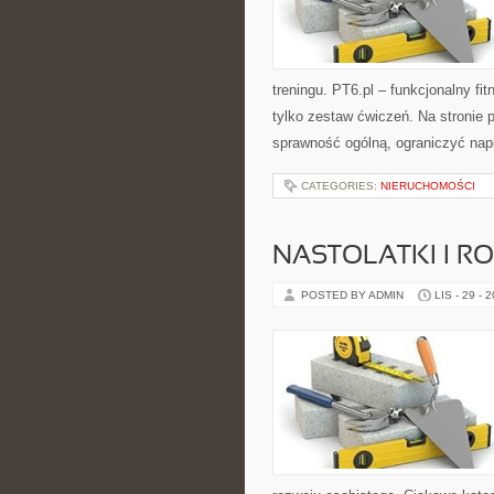
treningu. PT6.pl – funkcjonalny fit
tylko zestaw ćwiczeń. Na stronie
sprawność ogólną, ograniczyć napi
CATEGORIES:
NIERUCHOMOŚCI
NASTOLATKI I 
POSTED BY ADMIN
LIS - 29 - 