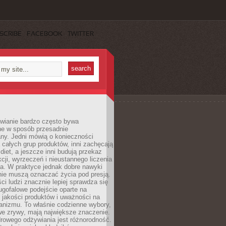
SCRIBE
FACEBOOK
TWITTER
wianie bardzo często bywa
ne w sposób przesadnie
ny. Jedni mówią o konieczności
 całych grup produktów, inni zachęcają
iet, a jeszcze inni budują przekaz
kcji, wyrzeczeń i nieustannego liczenia
a. W praktyce jednak dobre nawyki
nie muszą oznaczać życia pod presją.
ci ludzi znacznie lepiej sprawdza się
ugofalowe podejście oparte na
, jakości produktów i uważności na
anizmu. To właśnie codzienne wybory,
we zrywy, mają największe znaczenie.
rowego odżywiania jest różnorodność.