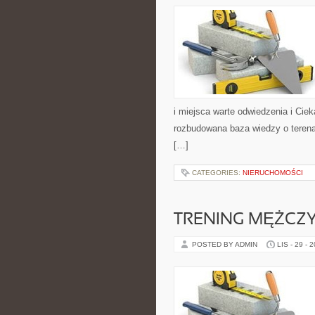
i miejsca warte odwiedzenia i Cie
rozbudowana baza wiedzy o terena
[…]
CATEGORIES:
NIERUCHOMOŚCI
TRENING MĘŻCZY
POSTED BY ADMIN
LIS - 29 - 