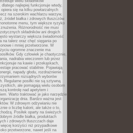
rzebuje wielu składników
dlatego najlepiej funkcjonuje wtedy,
e opiera się na kilku powtarzalnych
lecz na szerokim wachlarzu warzyw,
, źródeł białka i zdrowych tłuszczów.
 monotonne menu, tym większe ryzyko
i znużenia. Różnorodność nie musi
zotycznych składników ani drogich
ęsto wystarczy większa świadomość
ia na talerz oraz chęć sięgania po
zonowe i mniej przetworzone. W
życiu ogromne znaczenie ma
posiłków. Gdy człowiek je chaotycznie,
ania, nadrabia wieczorem lub przez
unkcjonuje na kawie i przekąskach,
estaje pracować stabilnie. Pojawiają
energii, napady głodu, rozdrażnienie i
utrzymaniem rozsądnych wyborów
. Regularne posiłki nie są sztywną
szystkich, ale pomagają wielu osobom
szą kontrolę nad apetytem i
em. Warto traktować je jako narzędzie
organizację dnia. Bardzo ważna jest
uktów. W zdrowym odżywianiu nie
nie o liczbę kalorii, ale także o to,
chodzą. Posiłek oparty na świeżych
obrym źródle białka, produktach
tych i zdrowych tłuszczach daje
 więcej korzyści niż przypadkowe
oko przetworzone, nawet jeśli na