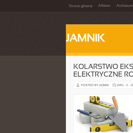
Alfabet
Archiwum
Strona główna
JAMNIK
KOLARSTWO EKST
ELEKTRYCZNE RO
POSTED BY ADMIN
GRU - 2 - 