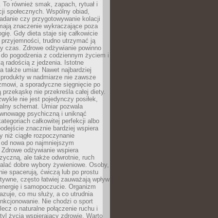
To również smak, zapach, rytuał i
cji społecznych. Wspólny obiad,
adanie czy przygotowywanie kolacji
 mają znaczenie wykraczające poza
ogię. Gdy dieta staje się całkowicie
przyjemności, trudno utrzymać ją
zy czas. Zdrowe odżywianie powinno
 do pogodzenia z codziennym życiem i
ą radością z jedzenia. Istotne
 także umiar. Nawet najbardziej
 produkty w nadmiarze nie zawsze
zmowi, a sporadyczne sięgnięcie po
 przekąskę nie przekreśla całej diety.
ykle nie jest pojedynczy posiłek,
zalny schemat. Umiar pozwala
wnowagę psychiczną i uniknąć
ategoriach całkowitej perfekcji albo
podejście znacznie bardziej wspiera
y niż ciągłe rozpoczynanie
 od nowa po najmniejszym
. Zdrowe odżywianie wspiera
zyczną, ale także odwrotnie, ruch
alać dobre wybory żywieniowe. Osoby,
rnie spacerują, ćwiczą lub po prostu
tywne, często łatwiej zauważają wpływ
energię i samopoczucie. Organizm
azuje, co mu służy, a co utrudnia
nkcjonowanie. Nie chodzi o sport
ecz o naturalne połączenie ruchu i
tyl życia wspierający zdrowie. Warto