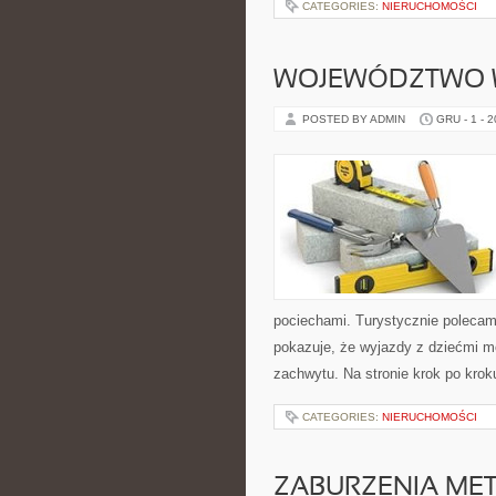
CATEGORIES:
NIERUCHOMOŚCI
WOJEWÓDZTWO W
POSTED BY ADMIN
GRU - 1 - 
pociechami. Turystycznie polecam
pokazuje, że wyjazdy z dziećmi m
zachwytu. Na stronie krok po kro
CATEGORIES:
NIERUCHOMOŚCI
ZABURZENIA MET