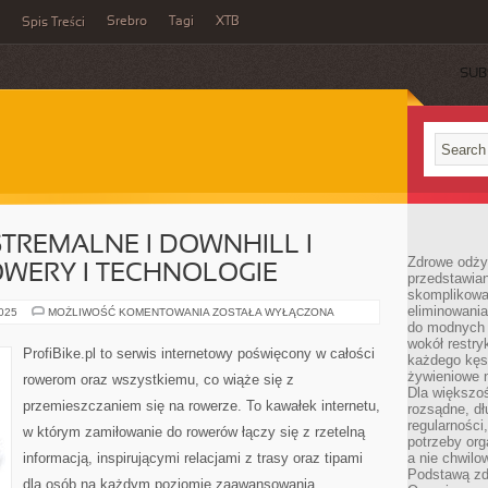
Srebro
Tagi
XTB
Spis Treści
SUB
REMALNE I DOWNHILL I
Zdrowe odży
WERY I TECHNOLOGIE
przedstawia
skomplikowa
eliminowania
KOLARSTWO
2025
MOŻLIWOŚĆ KOMENTOWANIA
ZOSTAŁA WYŁĄCZONA
EKSTREMALNE
do modnych d
I
wokół restry
DOWNHILL
ProfiBike.pl to serwis internetowy poświęcony w całości
każdego kęs
I
ELEKTRYCZNE
żywieniowe 
rowerom oraz wszystkiemu, co wiąże się z
ROWERY
Dla większoś
I
przemieszczaniem się na rowerze. To kawałek internetu,
TECHNOLOGIE
rozsądne, dł
regularności
w którym zamiłowanie do rowerów łączy się z rzetelną
potrzeby org
informacją, inspirującymi relacjami z trasy oraz tipami
a nie chwilo
Podstawą zd
dla osób na każdym poziomie zaawansowania.