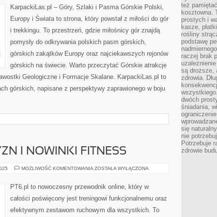
POLSKI
też pamiętać
KarpackiLas.pl – Góry, Szlaki i Pasma Górskie Polski,
I
kosztowna. T
CZECH
Europy i Świata to strona, który powstał z miłości do gór
prostych i w
kasze, płatk
i trekkingu. To przestrzeń, gdzie miłośnicy gór znajdą
rośliny strą
podstawę pe
pomysły do odkrywania polskich pasm górskich,
nadmiernego
górskich zakątków Europy oraz najciekawszych rejonów
raczej brak 
uzależnienie
górskich na świecie. Warto przeczytać Górskie atrakcje
są droższe, 
kawostki Geologiczne i Formacje Skalane. KarpackiLas.pl to
zdrowia. Dł
konsekwencja
ch górskich, napisane z perspektywy zaprawionego w boju
wszystkiego.
dwóch prosty
śniadania, w
ograniczeni
wprowadzane
się natural
nie potrzebuj
Potrzebuje r
ZN I NOWINKI FITNESS
zdrowie budu
TRENING
2025
MOŻLIWOŚĆ KOMENTOWANIA
ZOSTAŁA WYŁĄCZONA
MĘŻCZYZN
I
NOWINKI
PT6.pl to nowoczesny przewodnik online, który w
FITNESS
całości poświęcony jest treningowi funkcjonalnemu oraz
efektywnym zestawom ruchowym dla wszystkich. To