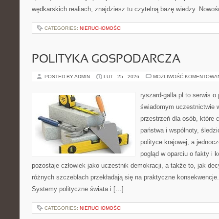
wędkarskich realiach, znajdziesz tu czytelną bazę wiedzy. Nowośc
CATEGORIES:
NIERUCHOMOŚCI
POLITYKA GOSPODARCZA
POSTED BY ADMIN
LUT - 25 - 2026
MOŻLIWOŚĆ KOMENTOWA
ryszard-galla.pl to serwis o 
świadomym uczestnictwie w
przestrzeń dla osób, któr
państwa i wspólnoty, śledz
polityce krajowej, a jedno
pogląd w oparciu o fakty i 
pozostaje człowiek jako uczestnik demokracji, a także to, jak d
różnych szczeblach przekładają się na praktyczne konsekwencje.
Systemy polityczne świata i […]
CATEGORIES:
NIERUCHOMOŚCI