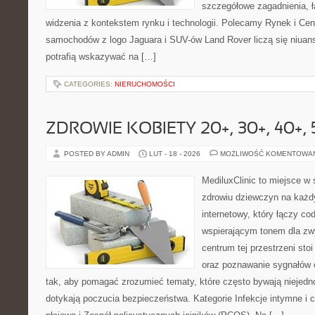
szczegółowe zagadnienia, 
widzenia z kontekstem rynku i technologii. Polecamy Rynek i Ce
samochodów z logo Jaguara i SUV-ów Land Rover liczą się niuan
potrafią wskazywać na […]
CATEGORIES:
NIERUCHOMOŚCI
ZDROWIE KOBIETY 20+, 30+, 40+, 
POSTED BY ADMIN
LUT - 18 - 2026
MOŻLIWOŚĆ KOMENTOWA
MediluxClinic to miejsce w 
zdrowiu dziewczyn na każdy
internetowy, który łączy c
wspierającym tonem dla z
centrum tej przestrzeni sto
oraz poznawanie sygnałów 
tak, aby pomagać zrozumieć tematy, które często bywają niejedn
dotykają poczucia bezpieczeństwa. Kategorie Infekcje intymne i