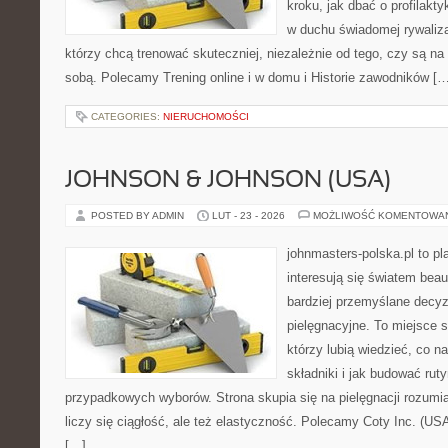
kroku, jak dbać o profilakty
w duchu świadomej rywalizac
którzy chcą trenować skuteczniej, niezależnie od tego, czy są na 
sobą. Polecamy Trening online i w domu i Historie zawodników […
CATEGORIES:
NIERUCHOMOŚCI
JOHNSON & JOHNSON (USA)
POSTED BY ADMIN
LUT - 23 - 2026
MOŻLIWOŚĆ KOMENTOWA
johnmasters-polska.pl to pl
interesują się światem bea
bardziej przemyślane decy
pielęgnacyjne. To miejsce 
którzy lubią wiedzieć, co na
składniki i jak budować ru
przypadkowych wyborów. Strona skupia się na pielęgnacji rozumia
liczy się ciągłość, ale też elastyczność. Polecamy Coty Inc. (USA
[…]