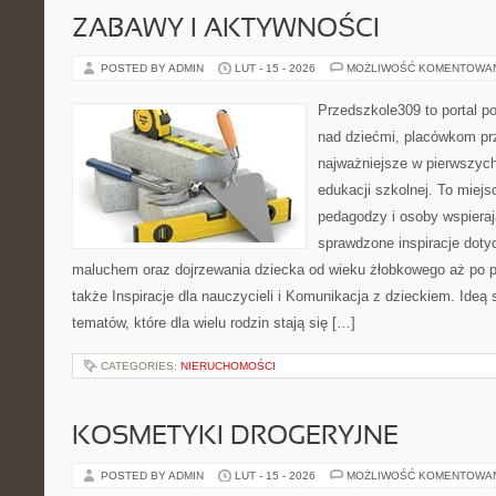
ZABAWY I AKTYWNOŚCI
POSTED BY ADMIN
LUT - 15 - 2026
MOŻLIWOŚĆ KOMENTOWA
Przedszkole309 to portal 
nad dziećmi, placówkom pr
najważniejsze w pierwszych
edukacji szkolnej. To miej
pedagodzy i osoby wspieraj
sprawdzone inspiracje dotyc
maluchem oraz dojrzewania dziecka od wieku żłobkowego aż po p
także Inspiracje dla nauczycieli i Komunikacja z dzieckiem. Ideą 
tematów, które dla wielu rodzin stają się […]
CATEGORIES:
NIERUCHOMOŚCI
KOSMETYKI DROGERYJNE
POSTED BY ADMIN
LUT - 15 - 2026
MOŻLIWOŚĆ KOMENTOWA