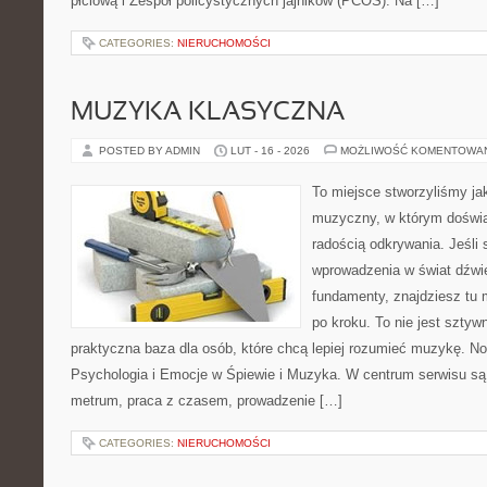
płciową i Zespół policystycznych jajników (PCOS). Na […]
CATEGORIES:
NIERUCHOMOŚCI
MUZYKA KLASYCZNA
POSTED BY ADMIN
LUT - 16 - 2026
MOŻLIWOŚĆ KOMENTOWA
To miejsce stworzyliśmy ja
muzyczny, w którym doświa
radością odkrywania. Jeśli
wprowadzenia w świat dźwi
fundamenty, znajdziesz tu 
po kroku. To nie jest sztyw
praktyczna baza dla osób, które chcą lepiej rozumieć muzykę. No
Psychologia i Emocje w Śpiewie i Muzyka. W centrum serwisu są 
metrum, praca z czasem, prowadzenie […]
CATEGORIES:
NIERUCHOMOŚCI