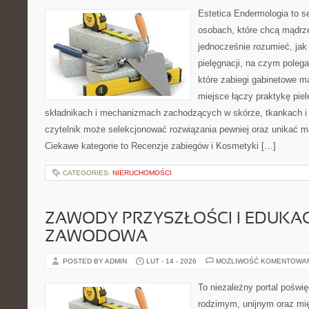
Estetica Endermologia to s
osobach, które chcą mądrze
jednocześnie rozumieć, jak 
pielęgnacji, na czym poleg
które zabiegi gabinetowe ma
miejsce łączy praktykę pie
składnikach i mechanizmach zachodzących w skórze, tkankach i 
czytelnik może selekcjonować rozwiązania pewniej oraz unikać m
Ciekawe kategorie to Recenzje zabiegów i Kosmetyki […]
CATEGORIES:
NIERUCHOMOŚCI
ZAWODY PRZYSZŁOŚCI I EDUKA
ZAWODOWA
POSTED BY ADMIN
LUT - 14 - 2026
MOŻLIWOŚĆ KOMENTOWA
To niezależny portal poświ
rodzimym, unijnym oraz m