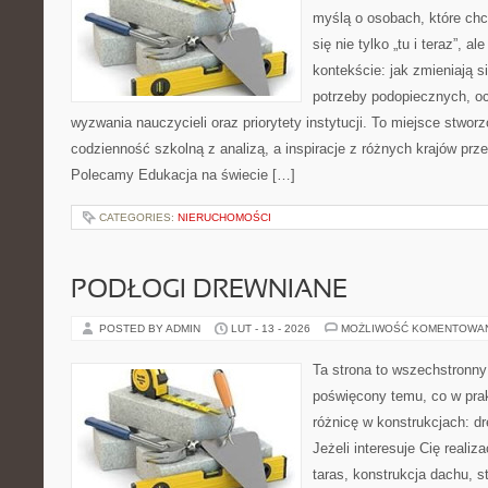
myślą o osobach, które chc
się nie tylko „tu i teraz”, 
kontekście: jak zmieniają s
potrzeby podopiecznych, o
wyzwania nauczycieli oraz priorytety instytucji. To miejsce stworz
codzienność szkolną z analizą, a inspiracje z różnych krajów prze
Polecamy Edukacja na świecie […]
CATEGORIES:
NIERUCHOMOŚCI
PODŁOGI DREWNIANE
POSTED BY ADMIN
LUT - 13 - 2026
MOŻLIWOŚĆ KOMENTOWA
Ta strona to wszechstronny
poświęcony temu, co w prak
różnicę w konstrukcjach: d
Jeżeli interesuje Cię realiz
taras, konstrukcja dachu, 