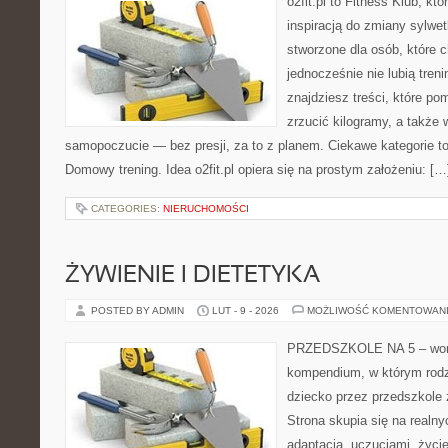
o2fit.pl to Fitness Klub, kt
inspiracją do zmiany sylwetk
stworzone dla osób, które 
jednocześnie nie lubią treni
znajdziesz treści, które po
zrzucić kilogramy, a także 
samopoczucie — bez presji, za to z planem. Ciekawe kategorie to 
Domowy trening. Idea o2fit.pl opiera się na prostym założeniu: […
CATEGORIES:
NIERUCHOMOŚCI
ŻYWIENIE I DIETETYKA
POSTED BY ADMIN
LUT - 9 - 2026
MOŻLIWOŚĆ KOMENTOWAN
PRZEDSZKOLE NA 5 – worta
kompendium, w którym rodz
dziecko przez przedszkole 
Strona skupia się na realn
adaptacją, uczuciami, życi