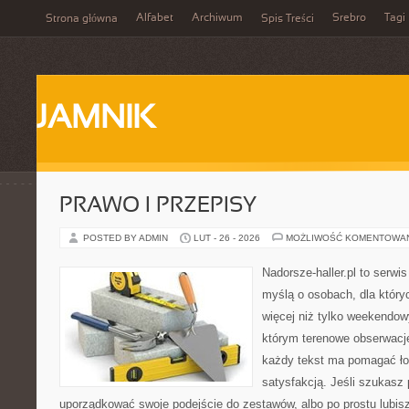
Alfabet
Archiwum
Srebro
Tagi
Strona główna
Spis Treści
JAMNIK
PRAWO I PRZEPISY
POSTED BY ADMIN
LUT - 26 - 2026
MOŻLIWOŚĆ KOMENTOWA
Nadorsze-haller.pl to serwi
myślą o osobach, dla któr
więcej niż tylko weekendo
którym terenowe obserwacje
każdy tekst ma pomagać łow
satysfakcją. Jeśli szukasz
uporządkować swoje podejście do zestawów, albo po prostu lubisz