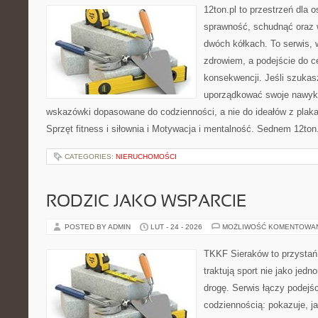
12ton.pl to przestrzeń dla 
sprawność, schudnąć oraz w
dwóch kółkach. To serwis, w
zdrowiem, a podejście do ce
konsekwencji. Jeśli szukas
uporządkować swoje nawyki,
wskazówki dopasowane do codzienności, a nie do ideałów z plakat
Sprzęt fitness i siłownia i Motywacja i mentalność. Sednem 12ton.
CATEGORIES:
NIERUCHOMOŚCI
RODZIC JAKO WSPARCIE
POSTED BY ADMIN
LUT - 24 - 2026
MOŻLIWOŚĆ KOMENTOWA
TKKF Sieraków to przystań i
traktują sport nie jako jedn
drogę. Serwis łączy podejś
codziennością: pokazuje, j