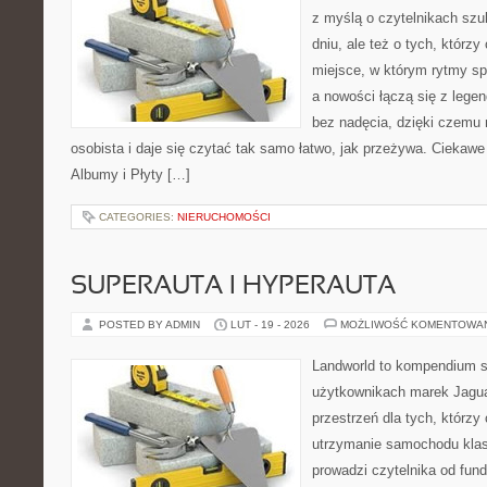
z myślą o czytelnikach szu
dniu, ale też o tych, którz
miejsce, w którym rytmy sp
a nowości łączą się z lege
bez nadęcia, dzięki czemu m
osobista i daje się czytać tak samo łatwo, jak przeżywa. Ciekawe 
Albumy i Płyty […]
CATEGORIES:
NIERUCHOMOŚCI
SUPERAUTA I HYPERAUTA
POSTED BY ADMIN
LUT - 19 - 2026
MOŻLIWOŚĆ KOMENTOWA
Landworld to kompendium s
użytkownikach marek Jagua
przestrzeń dla tych, którzy
utrzymanie samochodu klas
prowadzi czytelnika od fun