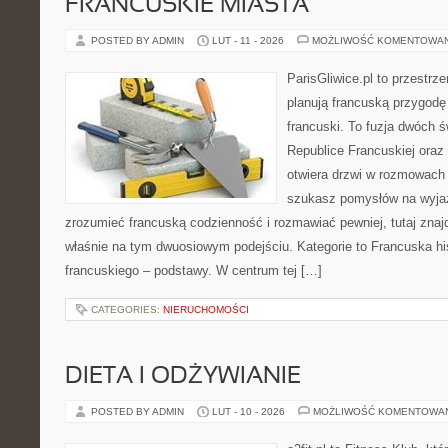
FRANCUSKIE MIASTA
POSTED BY ADMIN
LUT - 11 - 2026
MOŻLIWOŚĆ KOMENTOWA
ParisGliwice.pl to przestrz
planują francuską przygodę 
francuski. To fuzja dwóch 
Republice Francuskiej oraz
otwiera drzwi w rozmowach
szukasz pomysłów na wyjaz
zrozumieć francuską codzienność i rozmawiać pewniej, tutaj zna
właśnie na tym dwuosiowym podejściu. Kategorie to Francuska his
francuskiego – podstawy. W centrum tej […]
CATEGORIES:
NIERUCHOMOŚCI
DIETA I ODŻYWIANIE
POSTED BY ADMIN
LUT - 10 - 2026
MOŻLIWOŚĆ KOMENTOWA