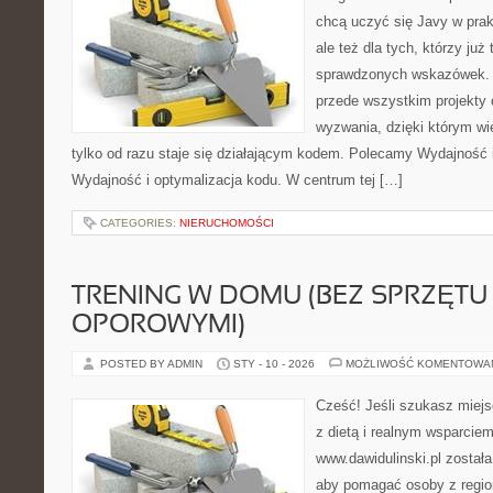
chcą uczyć się Javy w prak
ale też dla tych, którzy już
sprawdzonych wskazówek. To
przede wszystkim projekty 
wyzwania, dzięki którym wie
tylko od razu staje się działającym kodem. Polecamy Wydajność i
Wydajność i optymalizacja kodu. W centrum tej […]
CATEGORIES:
NIERUCHOMOŚCI
TRENING W DOMU (BEZ SPRZĘTU 
OPOROWYMI)
POSTED BY ADMIN
STY - 10 - 2026
MOŻLIWOŚĆ KOMENTOWA
Cześć! Jeśli szukasz miejsc
z dietą i realnym wsparciem
www.dawidulinski.pl została
aby pomagać osoby z region