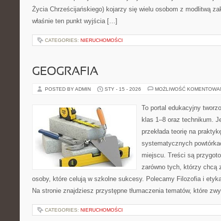
Życia Chrześcijańskiego) kojarzy się wielu osobom z modlitwą za
właśnie ten punkt wyjścia […]
CATEGORIES:
NIERUCHOMOŚCI
GEOGRAFIA
POSTED BY ADMIN
STY - 15 - 2026
MOŻLIWOŚĆ KOMENTOWA
To portal edukacyjny tworz
klas 1–8 oraz technikum. Je
przekłada teorię na prakty
systematycznych powtórkac
miejscu. Treści są przygot
zarówno tych, którzy chcą 
osoby, które celują w szkolne sukcesy. Polecamy Filozofia i etyk
Na stronie znajdziesz przystępne tłumaczenia tematów, które zwyk
CATEGORIES:
NIERUCHOMOŚCI