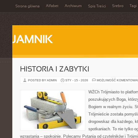
Alfabet
Archiwum
Srebro
Tagi
Strona główna
Spis Treści
JAMNIK
HISTORIA I ZABYTKI
POSTED BY ADMIN
STY - 15 - 2026
MOŻLIWOŚĆ KOMENTOWA
WŻCh Trójmiasto to platfor
poszukujących Boga, którzy
Bogiem w realnym życiu. St
Trójmieście została pomyśl
drogowskaz dla każdego, kt
spotkaniach. To nie tylko o
wzrastania – spokojnie. Polecamy Pytania od czytelników i Trój