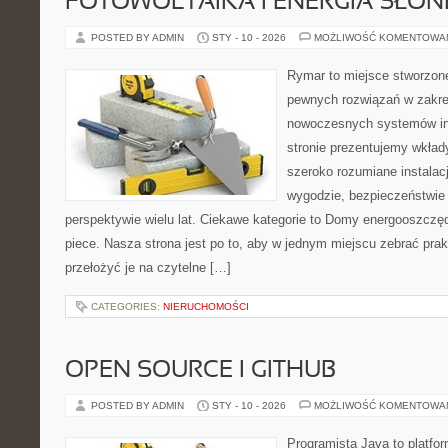
FOTOWOLTAIKA I ENERGIA SŁO
POSTED BY ADMIN
STY - 10 - 2026
MOŻLIWOŚĆ KOMENTOWA
Rymar to miejsce stworzone
pewnych rozwiązań w zakre
nowoczesnych systemów in
stronie prezentujemy wkład
szeroko rozumiane instalac
wygodzie, bezpieczeństwie
perspektywie wielu lat. Ciekawe kategorie to Domy energooszczęd
piece. Nasza strona jest po to, aby w jednym miejscu zebrać pra
przełożyć je na czytelne […]
CATEGORIES:
NIERUCHOMOŚCI
OPEN SOURCE I GITHUB
POSTED BY ADMIN
STY - 10 - 2026
MOŻLIWOŚĆ KOMENTOWA
Programista Java to platfo