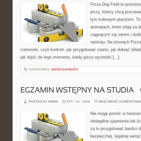
Pizza Dog Field to przestr
pizzy, którzy chcą poznawa
tym kultowym plackiem. To b
aromatach, które stoją za 
ciągnącym się serem i do
nastroju. Na stronach Pizza
rzemiosło, czyli konkret: jak przygotować ciasto, jak dobrać skład
jak dojść do tego momentu, kiedy pizza wychodzi […]
CATEGORIES:
NIERUCHOMOŚCI
EGZAMIN WSTĘPNY NA STUDIA –
POSTED BY ADMIN
STY - 12 - 2026
MOŻLIWOŚĆ KOMENTOWA
Nie mogę pomóc w tworzeniu 
nielegalne ujawnienia lub 
za to przygotować bardzo d
bezpiecznej, legalnej wersji