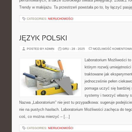
perfumowanych, a także szerokiego świata pielęgnacji. Zobacz ró
Trendy w makijażu. Ta przestrzeń powstała po to, by łączyć pasję
CATEGORIES:
NIERUCHOMOŚCI
JĘZYK POLSKI
POSTED BY ADMIN
GRU - 28 - 2025
MOŻLIWOŚĆ KOMENTOWA
Laboratorium Możliwości to 
którym rozwój umiejętności
traktowane jak eksperyment
jednocześnie pełen ciekawoś
pomaga uczyć się bardziej
systemy i tworzyć własny st
Nazwa „Laboratorium” nie jest tu przypadkowa: sugeruje podejście
nie na pustych hasłach. Laboratorium Możliwości zachęca do tego
coś, co można mierzyć – […]
CATEGORIES:
NIERUCHOMOŚCI