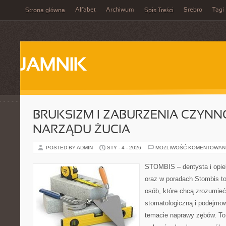
Alfabet
Archiwum
Srebro
Tagi
Strona główna
Spis Treści
JAMNIK
BRUKSIZM I ZABURZENIA CZYN
NARZĄDU ŻUCIA
POSTED BY ADMIN
STY - 4 - 2026
MOŻLIWOŚĆ KOMENTOWAN
STOMBIS – dentysta i opie
oraz w poradach Stombis to
osób, które chcą zrozumieć 
stomatologiczną i podejmo
temacie naprawy zębów. To n