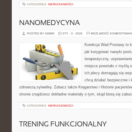
CATEGORIES:
NIERUCHOMOŚCI
NANOMEDYCYNA
POSTED BY ADMIN
STY - 3 - 2026
MOŻLIWOŚĆ KOMENTOWAN
Korekcja Wad Postawy to k
jak korygować nawyki postu
terapeutyczny, usprawnianie
miejsce powstało z myślą o
ich plecy domagają się wspa
chcą działać bezpiecznie i
zdrowszą sylwetkę. Zobacz także Kręgarstwo i Historie pacjentów
stronie znajdziesz dokładne materiały o tym, skąd biorą się zabur
CATEGORIES:
NIERUCHOMOŚCI
TRENING FUNKCJONALNY