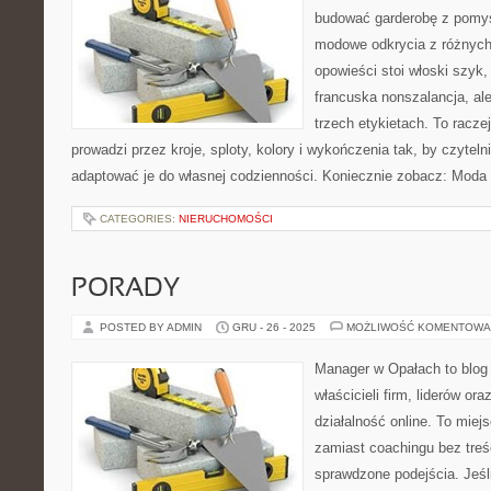
budować garderobę z pomys
modowe odkrycia z różnych 
opowieści stoi włoski szyk,
francuska nonszalancja, al
trzech etykietach. To racze
prowadzi przez kroje, sploty, kolory i wykończenia tak, by czytel
adaptować je do własnej codzienności. Koniecznie zobacz: Moda
CATEGORIES:
NIERUCHOMOŚCI
PORADY
POSTED BY ADMIN
GRU - 26 - 2025
MOŻLIWOŚĆ KOMENTOWA
Manager w Opałach to blog
właścicieli firm, liderów or
działalność online. To miej
zamiast coachingu bez treśc
sprawdzone podejścia. Jeśli