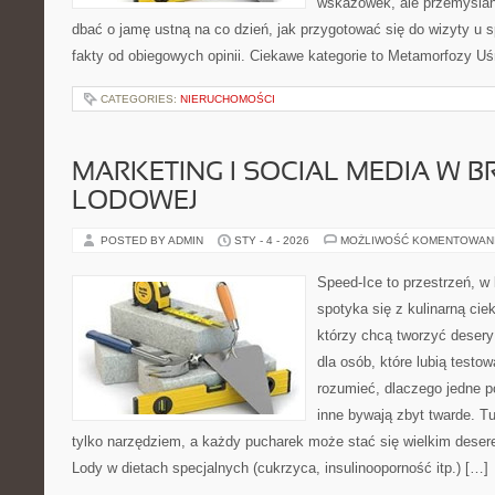
wskazówek, ale przemyślan
dbać o jamę ustną na co dzień, jak przygotować się do wizyty u sp
fakty od obiegowych opinii. Ciekawe kategorie to Metamorfozy U
CATEGORIES:
NIERUCHOMOŚCI
MARKETING I SOCIAL MEDIA W 
LODOWEJ
POSTED BY ADMIN
STY - 4 - 2026
MOŻLIWOŚĆ KOMENTOWAN
Speed-Ice to przestrzeń, w 
spotyka się z kulinarną cie
którzy chcą tworzyć deser
dla osób, które lubią testo
rozumieć, dlaczego jedne p
inne bywają zbyt twarde. Tu
tylko narzędziem, a każdy pucharek może stać się wielkim deser
Lody w dietach specjalnych (cukrzyca, insulinooporność itp.) […]