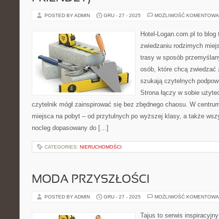
POSTED BY ADMIN
GRU - 27 - 2025
MOŻLIWOŚĆ KOMENTOWA
Hotel-Logan.com.pl to blog
zwiedzaniu rodzimych miej
trasy w sposób przemyślany
osób, które chcą zwiedzać 
szukają czytelnych podpow
Strona łączy w sobie użyte
czytelnik mógł zainspirować się bez zbędnego chaosu. W centrum
miejsca na pobyt – od przytulnych po wyższej klasy, a także ws
nocleg dopasowany do […]
CATEGORIES:
NIERUCHOMOŚCI
MODA PRZYSZŁOŚCI
POSTED BY ADMIN
GRU - 27 - 2025
MOŻLIWOŚĆ KOMENTOWA
Tajus to serwis inspiracyjn