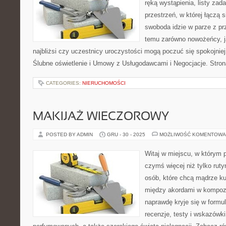
ręką wystąpienia, listy zada
przestrzeń, w której łączą 
swoboda idzie w parze z pr
temu zarówno nowożeńcy, j
najbliżsi czy uczestnicy uroczystości mogą poczuć się spokojniej.
Ślubne oświetlenie i Umowy z Usługodawcami i Negocjacje. Stron
CATEGORIES:
NIERUCHOMOŚCI
MAKIJAŻ WIECZOROWY
POSTED BY ADMIN
GRU - 30 - 2025
MOŻLIWOŚĆ KOMENTOWA
Witaj w miejscu, w którym p
czymś więcej niż tylko ruty
osób, które chcą mądrze k
między akordami w kompozy
naprawdę kryje się w formul
recenzje, testy i wskazówk