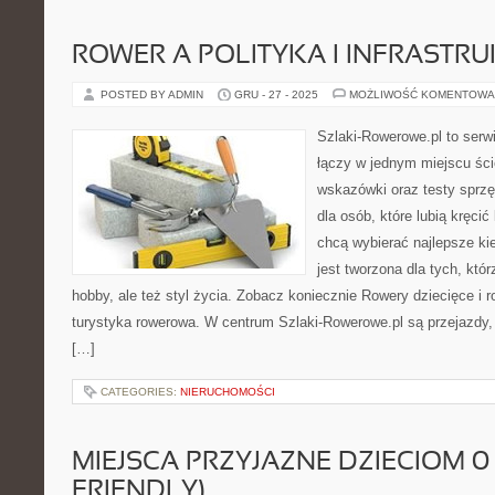
ROWER A POLITYKA I INFRASTR
POSTED BY ADMIN
GRU - 27 - 2025
MOŻLIWOŚĆ KOMENTOWA
Szlaki-Rowerowe.pl to serwi
łączy w jednym miejscu ści
wskazówki oraz testy sprzęt
dla osób, które lubią kręcić
chcą wybierać najlepsze ki
jest tworzona dla tych, któ
hobby, ale też styl życia. Zobacz koniecznie Rowery dziecięce i r
turystyka rowerowa. W centrum Szlaki-Rowerowe.pl są przejazdy
[…]
CATEGORIES:
NIERUCHOMOŚCI
MIEJSCA PRZYJAZNE DZIECIOM 0–
FRIENDLY)