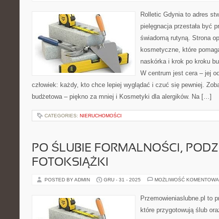
Rolletic Gdynia to adres s
pielęgnacja przestała być p
świadomą rutyną. Strona op
kosmetyczne, które pomaga
naskórka i krok po kroku b
W centrum jest cera – jej o
człowiek: każdy, kto chce lepiej wyglądać i czuć się pewniej. Zo
budżetowa – piękno za mniej i Kosmetyki dla alergików. Na […]
CATEGORIES:
NIERUCHOMOŚCI
PO ŚLUBIE FORMALNOŚCI, POD
FOTOKSIĄŻKI
POSTED BY ADMIN
GRU - 31 - 2025
MOŻLIWOŚĆ KOMENTOWA
Przemowieniaslubne.pl to p
które przygotowują ślub or