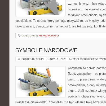
wzmocnić więź – bez wstydu
prowokacji. Tu konkret spot
fałszywe przekonania są o
podejściem. To strona, który pomaga nazywać to, co między ludź
kroki w relacji, zauroczenie, namiętność, ale też zgrzyty, konflikt
CATEGORIES:
NIERUCHOMOŚCI
SYMBOLE NARODOWE
POSTED BY ADMIN
STY - 1 - 2026
MOŻLIWOŚĆ KOMENTOWAN
KoronaMK to serwis poświęc
Rzeczypospolitej – od pie
wiek. To przestrzeń, w któr
omówieniem, a daty układaj
czasu. Jeśli szukasz wiar
epokach, chcesz uchwycić t
uwielbiasz ciekawostki, KoronaMK ma być właśnie taką bazą wied