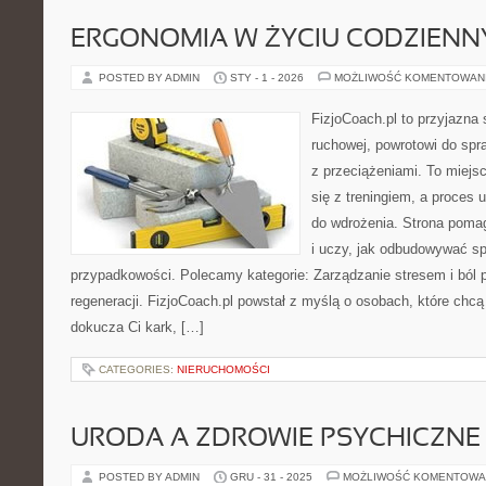
ERGONOMIA W ŻYCIU CODZIEN
POSTED BY ADMIN
STY - 1 - 2026
MOŻLIWOŚĆ KOMENTOWAN
FizjoCoach.pl to przyjazna 
ruchowej, powrotowi do sp
z przeciążeniami. To miejs
się z treningiem, a proces u
do wdrożenia. Strona pom
i uczy, jak odbudowywać s
przypadkowości. Polecamy kategorie: Zarządzanie stresem i ból p
regeneracji. FizjoCoach.pl powstał z myślą o osobach, które chcą 
dokucza Ci kark, […]
CATEGORIES:
NIERUCHOMOŚCI
URODA A ZDROWIE PSYCHICZNE
POSTED BY ADMIN
GRU - 31 - 2025
MOŻLIWOŚĆ KOMENTOWA