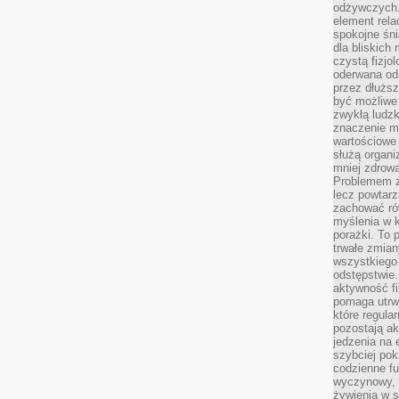
odżywczych. 
element rela
spokojne śni
dla bliskich
czystą fizjol
oderwana od 
przez dłużs
być możliwe
zwykłą ludzk
znaczenie ma
wartościowe
służą organi
mniej zdrową
Problemem zw
lecz powtar
zachować ró
myślenia w k
porażki. To 
trwałe zmian
wszystkiego
odstępstwie
aktywność fi
pomaga utrw
które regula
pozostają ak
jedzenia na 
szybciej pok
codzienne fu
wyczynowy, l
żywienia w s