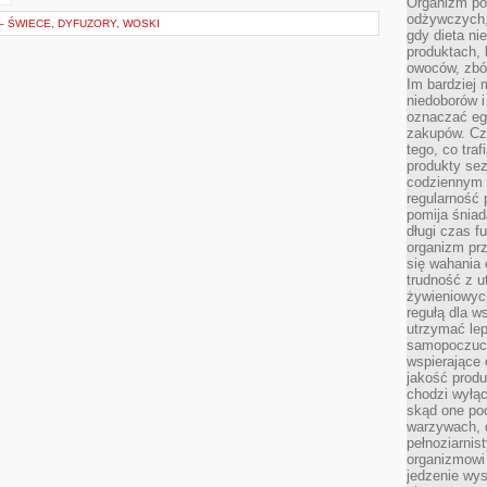
Organizm pot
odżywczych, 
– ŚWIECE, DYFUZORY, WOSKI
gdy dieta ni
produktach, 
owoców, zbóż
Im bardziej
niedoborów 
oznaczać eg
zakupów. Cz
tego, co traf
produkty se
codziennym 
regularność 
pomija śniad
długi czas f
organizm prz
się wahania 
trudność z 
żywieniowych
regułą dla w
utrzymać lep
samopoczuci
wspierające 
jakość prod
chodzi wyłącz
skąd one po
warzywach, d
pełnoziarnis
organizmowi
jedzenie wys