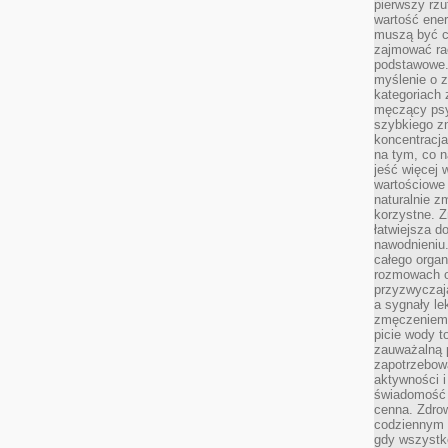
pierwszy rzu
wartość ener
muszą być c
zajmować rac
podstawowe.
myślenie o 
kategoriach
męczący psy
szybkiego zn
koncentracja
na tym, co n
jeść więcej 
wartościowe 
naturalnie z
korzystne. Z
łatwiejsza 
nawodnieniu
całego organ
rozmowach o
przyzwyczaja
a sygnały le
zmęczeniem 
picie wody t
zauważalną 
zapotrzebowa
aktywności 
świadomość 
cenna. Zdrow
codziennym 
gdy wszystk