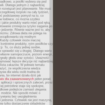
padkowo, a posiłki wybiera się pod
li. Dlatego jednym z najbardziej
 rozwiązań jest planowanie. Nie musi
zegółowej rozpiski na cały tydzień,
ieć podstawowy pomysł na to, co
ę w lodówce, co można szybko
i jakie produkty warto mieć pod ręką.
otowanie zmniejsza ryzyko sięgania po
jedzenie. Równie ważne jest to, aby
nizmu. Zdrowa dieta nie polega na
orządkowaniu się modnym
 Każdy człowiek może inaczej
konkretne produkty, rytm posiłków czy
ji. To, co służy jednej osobie,
e sprawdzi się u drugiej. Dlatego warto
własne samopoczucie, poziom energii,
sygnały głodu oraz sytości. Uważność
jmować lepsze decyzje niż najbardziej
 lista zakazów. W połowie tematu
ażyć, że współczesna wiedza
ywa dla wielu osób trudna do
ia, bo internet działa dziś jak
wis dla zaawansowanych
pełen porad,
, aplikacji i sprzecznych zaleceń, przez
iej potrzebne staje się spokojne,
dkowe podejście zamiast ulegania
j modzie. Nie sposób mówić o
ywianiu bez uwzględnienia
 jedzenia. Człowiek nie jest maszyną,
 nie tylko dostarczenie składników