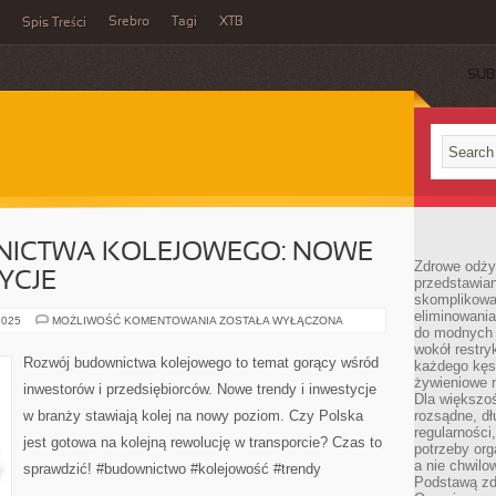
Srebro
Tagi
XTB
Spis Treści
SUB
ICTWA KOLEJOWEGO: NOWE
Zdrowe odży
YCJE
przedstawia
skomplikowa
eliminowania
ROZWÓJ
2025
MOŻLIWOŚĆ KOMENTOWANIA
ZOSTAŁA WYŁĄCZONA
do modnych d
BUDOWNICTWA
KOLEJOWEGO:
wokół restry
NOWE
Rozwój budownictwa kolejowego to temat gorący wśród
każdego kęs
TRENDY
I
żywieniowe 
inwestorów i przedsiębiorców. Nowe trendy i inwestycje
INWESTYCJE
Dla większoś
w branży stawiają kolej na nowy poziom. Czy Polska
rozsądne, dł
regularności
jest gotowa na kolejną rewolucję w transporcie? Czas to
potrzeby org
a nie chwilo
sprawdzić! #budownictwo #kolejowość #trendy
Podstawą zd