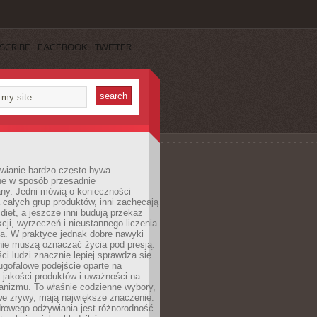
SCRIBE
FACEBOOK
TWITTER
wianie bardzo często bywa
ne w sposób przesadnie
ny. Jedni mówią o konieczności
 całych grup produktów, inni zachęcają
iet, a jeszcze inni budują przekaz
kcji, wyrzeczeń i nieustannego liczenia
a. W praktyce jednak dobre nawyki
nie muszą oznaczać życia pod presją.
ci ludzi znacznie lepiej sprawdza się
ugofalowe podejście oparte na
, jakości produktów i uważności na
anizmu. To właśnie codzienne wybory,
we zrywy, mają największe znaczenie.
rowego odżywiania jest różnorodność.