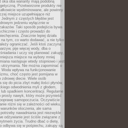
t oka oba warianty mają podobną
getyczną. Przetworzone produkty nie
ałkowicie wyeliminowane, ale powinny
zej miejsce uzupełniające niż
 Jednym z częstych błędów jest
zdrowym jedzeniu wyłącznie w
 zakazów. Taki sposób podejścia bywa
chicznie i często prowadzi do
iechęcenia. Znacznie lepiej działa
 na tym, co warto dodawać, a nie tylko
ależy ograniczać. Jeśli ktoś zaczyna
warzyw, pije więcej wody, dba o
śniadania i uczy się planować zakupy,
mniejsza miejsce na wybory mniej
miana następuje wtedy stopniowo i jest
do utrzymania. Nie można zapominać o
. Woda wpływa na funkcjonowanie
izmu, choć często jest pomijana w
 zdrowej diecie. Wiele osób
 się do picia zbyt małej ilości płynów,
kkiego odwodnienia myli z głodem,
lub spadkiem koncentracji. Regularne
o prosty nawyk, który może przynieść
poprawę samopoczucia. Oczywiście
nie różni się w zależności od wieku,
i warunków otoczenia, ale sama
potrzeby nawadniania jest niezwykle
e odżywianie jest ściśle związane z
rytmem życia. Trudno dbać o dietę,
o odbywa się w pośpiechu, zakupy są