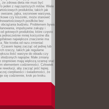
, że zdrowa dieta nie musi być
o jeden z najczęstszych mitów. Wiele
artościowych produktów, takich jak
i owsiane, jajka, sezonowe warzywa,
czkowe czy kiszonki, może stanowić
łnowartościowych posiłków bez
 obciążania budżetu. Problemem bywa
planowania, impulsywne zakupy i
 od gotowych produktów, które często
a jednocześnie mniej korzystne dla
ugofalowo największe znaczenie ma
. Nie trzeba od razu zmieniać
 Czasem lepiej zacząć od jednej lub
ch rzeczy, takich jak regularne
iększa ilość warzyw do obiadu czy
e słodzonych napojów. Małe zmiany
 stopniowo mają większą szansę stać
nym elementem codzienności. Człowiek
e rewolucji, aby zacząć jeść lepiej.
aczej cierpliwości i świadomości, że
je się codziennie, krok po kroku.