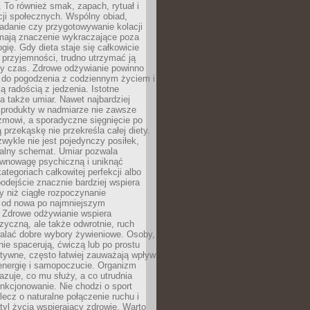
To również smak, zapach, rytuał i
cji społecznych. Wspólny obiad,
adanie czy przygotowywanie kolacji
 mają znaczenie wykraczające poza
ogię. Gdy dieta staje się całkowicie
przyjemności, trudno utrzymać ją
zy czas. Zdrowe odżywianie powinno
 do pogodzenia z codziennym życiem i
ą radością z jedzenia. Istotne
 także umiar. Nawet najbardziej
 produkty w nadmiarze nie zawsze
zmowi, a sporadyczne sięgnięcie po
 przekąskę nie przekreśla całej diety.
ykle nie jest pojedynczy posiłek,
zalny schemat. Umiar pozwala
wnowagę psychiczną i uniknąć
ategoriach całkowitej perfekcji albo
podejście znacznie bardziej wspiera
y niż ciągłe rozpoczynanie
 od nowa po najmniejszym
. Zdrowe odżywianie wspiera
zyczną, ale także odwrotnie, ruch
alać dobre wybory żywieniowe. Osoby,
rnie spacerują, ćwiczą lub po prostu
tywne, często łatwiej zauważają wpływ
energię i samopoczucie. Organizm
azuje, co mu służy, a co utrudnia
nkcjonowanie. Nie chodzi o sport
ecz o naturalne połączenie ruchu i
tyl życia wspierający zdrowie. Warto