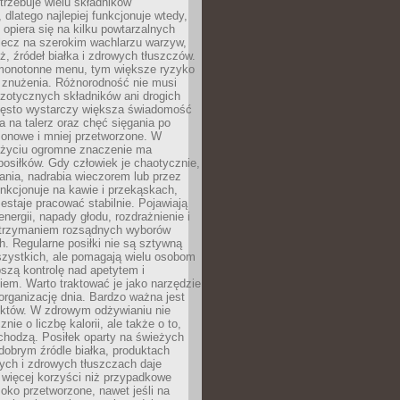
rzebuje wielu składników
dlatego najlepiej funkcjonuje wtedy,
e opiera się na kilku powtarzalnych
lecz na szerokim wachlarzu warzyw,
, źródeł białka i zdrowych tłuszczów.
 monotonne menu, tym większe ryzyko
i znużenia. Różnorodność nie musi
zotycznych składników ani drogich
ęsto wystarczy większa świadomość
ia na talerz oraz chęć sięgania po
zonowe i mniej przetworzone. W
życiu ogromne znaczenie ma
posiłków. Gdy człowiek je chaotycznie,
ania, nadrabia wieczorem lub przez
unkcjonuje na kawie i przekąskach,
estaje pracować stabilnie. Pojawiają
energii, napady głodu, rozdrażnienie i
utrzymaniem rozsądnych wyborów
. Regularne posiłki nie są sztywną
szystkich, ale pomagają wielu osobom
szą kontrolę nad apetytem i
em. Warto traktować je jako narzędzie
organizację dnia. Bardzo ważna jest
uktów. W zdrowym odżywianiu nie
nie o liczbę kalorii, ale także o to,
chodzą. Posiłek oparty na świeżych
obrym źródle białka, produktach
tych i zdrowych tłuszczach daje
 więcej korzyści niż przypadkowe
oko przetworzone, nawet jeśli na