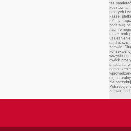
też pamiętać
kosztowna. T
prostych i w
kasze, płatk
rośliny strą
podstawę pe
nadmiernego
raczej brak 
uzależnienie
są droższe, 
zdrowia. Dł
konsekwencja
wszystkiego.
dwóch prosty
śniadania, w
ograniczeni
wprowadzane
się natural
nie potrzebuj
Potrzebuje r
zdrowie budu