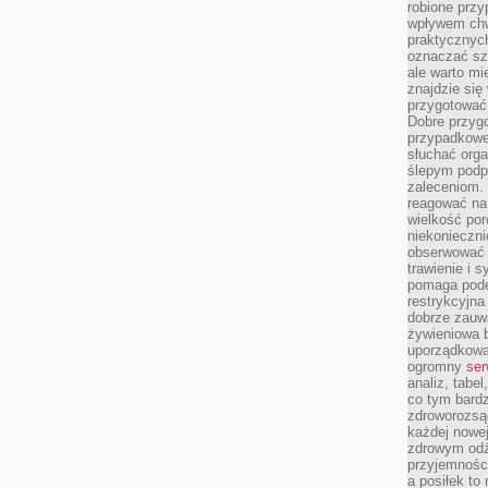
robione przy
wpływem chwi
praktycznych
oznaczać szc
ale warto m
znajdzie si
przygotować 
Dobre przyg
przypadkowe 
słuchać orga
ślepym podp
zaleceniom.
reagować na 
wielkość porc
niekonieczni
obserwować 
trawienie i 
pomaga pode
restrykcyjna
dobrze zauw
żywieniowa b
uporządkowan
ogromny
ser
analiz, tabel
co tym bardz
zdroworozsą
każdej nowe
zdrowym odż
przyjemności
a posiłek to