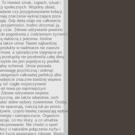
To również smak, zapach, rytuał i
cji społecznych. Wspólny obiad,
adanie czy przygotowywanie kolacji
 mają znaczenie wykraczające poza
ogię. Gdy dieta staje się całkowicie
przyjemności, trudno utrzymać ją
zy czas. Zdrowe odżywianie powinno
 do pogodzenia z codziennym życiem i
ą radością z jedzenia. Istotne
 także umiar. Nawet najbardziej
 produkty w nadmiarze nie zawsze
zmowi, a sporadyczne sięgnięcie po
 przekąskę nie przekreśla całej diety.
ykle nie jest pojedynczy posiłek,
zalny schemat. Umiar pozwala
wnowagę psychiczną i uniknąć
ategoriach całkowitej perfekcji albo
podejście znacznie bardziej wspiera
y niż ciągłe rozpoczynanie
 od nowa po najmniejszym
. Zdrowe odżywianie wspiera
zyczną, ale także odwrotnie, ruch
alać dobre wybory żywieniowe. Osoby,
rnie spacerują, ćwiczą lub po prostu
tywne, często łatwiej zauważają wpływ
energię i samopoczucie. Organizm
azuje, co mu służy, a co utrudnia
nkcjonowanie. Nie chodzi o sport
ecz o naturalne połączenie ruchu i
tyl życia wspierający zdrowie. Warto