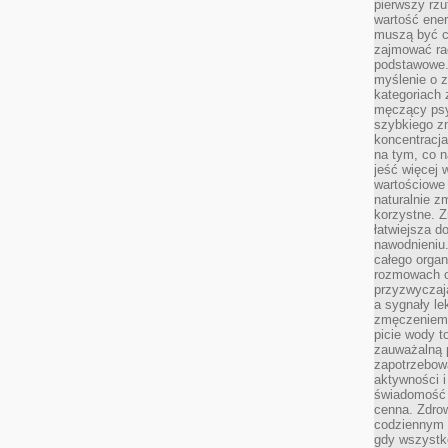
pierwszy rzu
wartość ener
muszą być c
zajmować rac
podstawowe.
myślenie o 
kategoriach
męczący psy
szybkiego zn
koncentracja
na tym, co n
jeść więcej 
wartościowe 
naturalnie z
korzystne. Z
łatwiejsza 
nawodnieniu
całego organ
rozmowach o
przyzwyczaja
a sygnały le
zmęczeniem 
picie wody t
zauważalną 
zapotrzebowa
aktywności 
świadomość 
cenna. Zdrow
codziennym 
gdy wszystk