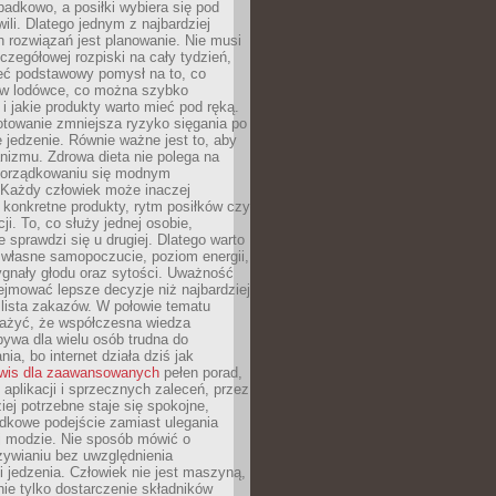
padkowo, a posiłki wybiera się pod
li. Dlatego jednym z najbardziej
 rozwiązań jest planowanie. Nie musi
zegółowej rozpiski na cały tydzień,
ieć podstawowy pomysł na to, co
ę w lodówce, co można szybko
i jakie produkty warto mieć pod ręką.
otowanie zmniejsza ryzyko sięgania po
jedzenie. Równie ważne jest to, aby
nizmu. Zdrowa dieta nie polega na
orządkowaniu się modnym
 Każdy człowiek może inaczej
konkretne produkty, rytm posiłków czy
ji. To, co służy jednej osobie,
e sprawdzi się u drugiej. Dlatego warto
własne samopoczucie, poziom energii,
sygnały głodu oraz sytości. Uważność
jmować lepsze decyzje niż najbardziej
 lista zakazów. W połowie tematu
ażyć, że współczesna wiedza
ywa dla wielu osób trudna do
ia, bo internet działa dziś jak
wis dla zaawansowanych
pełen porad,
, aplikacji i sprzecznych zaleceń, przez
iej potrzebne staje się spokojne,
dkowe podejście zamiast ulegania
j modzie. Nie sposób mówić o
ywianiu bez uwzględnienia
 jedzenia. Człowiek nie jest maszyną,
 nie tylko dostarczenie składników