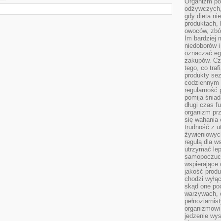
Organizm pot
odżywczych, 
gdy dieta ni
produktach, 
owoców, zbóż
Im bardziej
niedoborów 
oznaczać eg
zakupów. Cz
tego, co traf
produkty se
codziennym 
regularność 
pomija śniad
długi czas f
organizm prz
się wahania 
trudność z 
żywieniowych
regułą dla w
utrzymać lep
samopoczuci
wspierające 
jakość prod
chodzi wyłącz
skąd one po
warzywach, d
pełnoziarnis
organizmowi
jedzenie wys