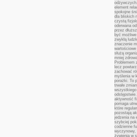
odżywczych. 
element rela
spokojne śni
dla bliskich
czystą fizjol
oderwana od 
przez dłużs
być możliwe
zwykłą ludzk
znaczenie ma
wartościowe
służą organi
mniej zdrową
Problemem zw
lecz powtar
zachować ró
myślenia w k
porażki. To 
trwałe zmian
wszystkiego
odstępstwie
aktywność fi
pomaga utrw
które regula
pozostają ak
jedzenia na 
szybciej pok
codzienne fu
wyczynowy, l
żywienia w s