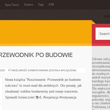
Srebro
Tagi
XTB
Spis Treści
SUB
PRZEWODNIK PO BUDOWIE
Zdrowe odży
przedstawia
skomplikowa
eliminowania
RUSZTOWANIE:
 2025
MOŻLIWOŚĆ KOMENTOWANIA
ZOSTAŁA WYŁĄCZONA
PRZEWODNIK
do modnych d
PO
wokół restry
BUDOWIE
Nowa książka "Rusztowanie: Przewodnik po budowie
każdego kęs
SUKCESU
żywieniowe 
sukcesu" to must-read dla ambitnych. Oto porady, jak
Dla większoś
zbudować solidne fundamenty pod swoje marzenia.
rozsądne, dł
regularności
Sprawdź koniecznie! 📚💪 #inspiracja #motywacja
potrzeby org
a nie chwilo
Podstawą zd