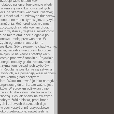
rzebuje wielu składników
dlatego najlepiej funkcjonuje wtedy,
e opiera się na kilku powtarzalnych
lecz na szerokim wachlarzu warzyw,
, źródeł białka i zdrowych tłuszczów.
 monotonne menu, tym większe ryzyko
i znużenia. Różnorodność nie musi
zotycznych składników ani drogich
ęsto wystarczy większa świadomość
ia na talerz oraz chęć sięgania po
zonowe i mniej przetworzone. W
życiu ogromne znaczenie ma
posiłków. Gdy człowiek je chaotycznie,
ania, nadrabia wieczorem lub przez
unkcjonuje na kawie i przekąskach,
estaje pracować stabilnie. Pojawiają
energii, napady głodu, rozdrażnienie i
utrzymaniem rozsądnych wyborów
. Regularne posiłki nie są sztywną
szystkich, ale pomagają wielu osobom
szą kontrolę nad apetytem i
em. Warto traktować je jako narzędzie
organizację dnia. Bardzo ważna jest
uktów. W zdrowym odżywianiu nie
nie o liczbę kalorii, ale także o to,
chodzą. Posiłek oparty na świeżych
obrym źródle białka, produktach
tych i zdrowych tłuszczach daje
 więcej korzyści niż przypadkowe
oko przetworzone, nawet jeśli na