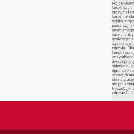
też pamiętać
kosztowna. T
prostych i w
kasze, płatk
rośliny strą
podstawę pe
nadmiernego
raczej brak 
uzależnienie
są droższe, 
zdrowia. Dł
konsekwencja
wszystkiego.
dwóch prosty
śniadania, w
ograniczeni
wprowadzane
się natural
nie potrzebuj
Potrzebuje r
zdrowie budu