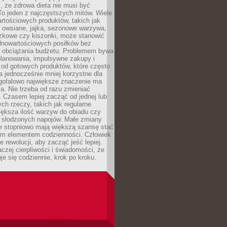
, że zdrowa dieta nie musi być
o jeden z najczęstszych mitów. Wiele
artościowych produktów, takich jak
i owsiane, jajka, sezonowe warzywa,
czkowe czy kiszonki, może stanowić
łnowartościowych posiłków bez
 obciążania budżetu. Problemem bywa
planowania, impulsywne zakupy i
 od gotowych produktów, które często
a jednocześnie mniej korzystne dla
ugofalowo największe znaczenie ma
. Nie trzeba od razu zmieniać
 Czasem lepiej zacząć od jednej lub
ch rzeczy, takich jak regularne
iększa ilość warzyw do obiadu czy
e słodzonych napojów. Małe zmiany
 stopniowo mają większą szansę stać
nym elementem codzienności. Człowiek
e rewolucji, aby zacząć jeść lepiej.
aczej cierpliwości i świadomości, że
je się codziennie, krok po kroku.