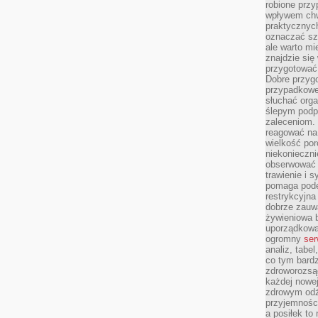
robione przy
wpływem chwi
praktycznych
oznaczać szc
ale warto m
znajdzie si
przygotować 
Dobre przyg
przypadkowe 
słuchać orga
ślepym podp
zaleceniom.
reagować na 
wielkość porc
niekonieczni
obserwować 
trawienie i 
pomaga pode
restrykcyjna
dobrze zauw
żywieniowa b
uporządkowan
ogromny
ser
analiz, tabel
co tym bardz
zdroworozsą
każdej nowe
zdrowym odż
przyjemności
a posiłek to