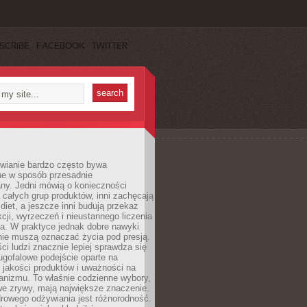
SCRIBE
FACEBOOK
TWITTER
wianie bardzo często bywa
ne w sposób przesadnie
ny. Jedni mówią o konieczności
 całych grup produktów, inni zachęcają
iet, a jeszcze inni budują przekaz
kcji, wyrzeczeń i nieustannego liczenia
a. W praktyce jednak dobre nawyki
nie muszą oznaczać życia pod presją.
ci ludzi znacznie lepiej sprawdza się
ugofalowe podejście oparte na
, jakości produktów i uważności na
anizmu. To właśnie codzienne wybory,
we zrywy, mają największe znaczenie.
rowego odżywiania jest różnorodność.