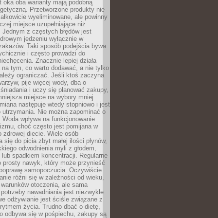
t oka oba warianty mają podobną
getyczną. Przetworzone produkty nie
ałkowicie wyeliminowane, ale powinny
zej miejsce uzupełniające niż
 Jednym z częstych błędów jest
zdrowym jedzeniu wyłącznie w
 zakazów. Taki sposób podejścia bywa
chicznie i często prowadzi do
iechęcenia. Znacznie lepiej działa
 na tym, co warto dodawać, a nie tylko
ależy ograniczać. Jeśli ktoś zaczyna
warzyw, pije więcej wody, dba o
śniadania i uczy się planować zakupy,
mniejsza miejsce na wybory mniej
miana następuje wtedy stopniowo i jest
do utrzymania. Nie można zapominać o
. Woda wpływa na funkcjonowanie
izmu, choć często jest pomijana w
 zdrowej diecie. Wiele osób
 się do picia zbyt małej ilości płynów,
kkiego odwodnienia myli z głodem,
lub spadkiem koncentracji. Regularne
o prosty nawyk, który może przynieść
poprawę samopoczucia. Oczywiście
nie różni się w zależności od wieku,
i warunków otoczenia, ale sama
potrzeby nawadniania jest niezwykle
e odżywianie jest ściśle związane z
rytmem życia. Trudno dbać o dietę,
o odbywa się w pośpiechu, zakupy są