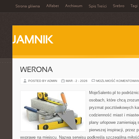
Alfabet
Archiwum
Srebro
Tagi
Strona główna
Spis Treści
JAMNIK
WERONA
POSTED BY ADMIN
MAR - 2 - 2026
MOŻLIWOŚĆ KOMENTOWAN
MojeSalento.pl to podróżni
osobach, które chcą zrozum
pryzmat pocztówkowych kad
codzienność miast i miaste
plany urlopowe zamieniają s
pierwszej inspiracji, przez
wyprawę na miejscu. Nazwa serwisu podkreśla szczególną miłość 