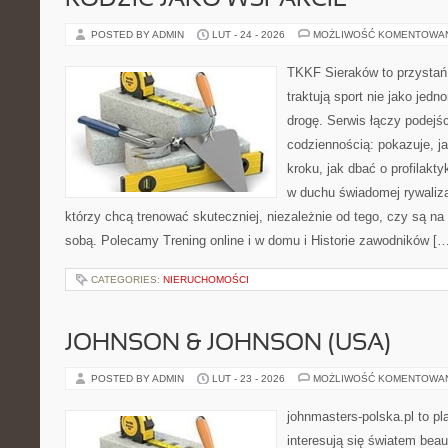
RODZIC JAKO WSPARCIE
POSTED BY ADMIN
LUT - 24 - 2026
MOŻLIWOŚĆ KOMENTOWA
TKKF Sieraków to przystań i
traktują sport nie jako jedn
drogę. Serwis łączy podejś
codziennością: pokazuje, j
kroku, jak dbać o profilakty
w duchu świadomej rywalizac
którzy chcą trenować skuteczniej, niezależnie od tego, czy są na 
sobą. Polecamy Trening online i w domu i Historie zawodników […
CATEGORIES:
NIERUCHOMOŚCI
JOHNSON & JOHNSON (USA)
POSTED BY ADMIN
LUT - 23 - 2026
MOŻLIWOŚĆ KOMENTOWA
johnmasters-polska.pl to pl
interesują się światem bea