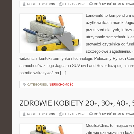
POSTED BY ADMIN
LUT - 19 - 2026
MOŻLIWOŚĆ KOMENTOWA
Landworld to kompendium s
użytkownikach marek Jagua
przestrzeń dla tych, którzy
utrzymanie samochodu klas
prowadzi czytelnika od fun
szczegółowe zagadnienia, 
widzenia z kontekstem rynku i technologii. Polecamy Rynek i Ce
samochodów z logo Jaguara i SUV-ów Land Rover liczą się niuan
potrafią wskazywać na […]
CATEGORIES:
NIERUCHOMOŚCI
ZDROWIE KOBIETY 20+, 30+, 40+, 
POSTED BY ADMIN
LUT - 18 - 2026
MOŻLIWOŚĆ KOMENTOWA
MediluxClinic to miejsce w 
zdrowiu dziewczyn na każdy