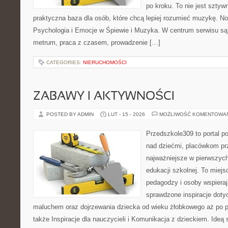
po kroku. To nie jest sztyw
praktyczna baza dla osób, które chcą lepiej rozumieć muzykę. No
Psychologia i Emocje w Śpiewie i Muzyka. W centrum serwisu są 
metrum, praca z czasem, prowadzenie […]
CATEGORIES:
NIERUCHOMOŚCI
ZABAWY I AKTYWNOŚCI
POSTED BY ADMIN
LUT - 15 - 2026
MOŻLIWOŚĆ KOMENTOWA
Przedszkole309 to portal 
nad dziećmi, placówkom pr
najważniejsze w pierwszych
edukacji szkolnej. To miej
pedagodzy i osoby wspieraj
sprawdzone inspiracje dotyc
maluchem oraz dojrzewania dziecka od wieku żłobkowego aż po p
także Inspiracje dla nauczycieli i Komunikacja z dzieckiem. Ideą 