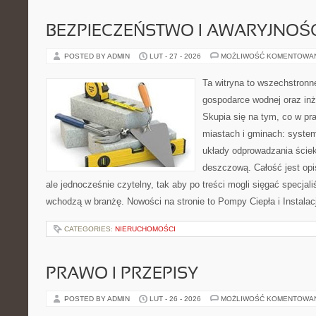
BEZPIECZEŃSTWO I AWARYJNOŚ
POSTED BY ADMIN
LUT - 27 - 2026
MOŻLIWOŚĆ KOMENTOWA
Ta witryna to wszechstronn
gospodarce wodnej oraz inży
Skupia się na tym, co w pra
miastach i gminach: syste
układy odprowadzania ściek
deszczową. Całość jest opi
ale jednocześnie czytelny, tak aby po treści mogli sięgać specjali
wchodzą w branżę. Nowości na stronie to Pompy Ciepła i Instalac
CATEGORIES:
NIERUCHOMOŚCI
PRAWO I PRZEPISY
POSTED BY ADMIN
LUT - 26 - 2026
MOŻLIWOŚĆ KOMENTOWA