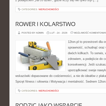
z podejściem „na co dzień”, gdzie liczy się nie tylko styl […]
CATEGORIES:
NIERUCHOMOŚCI
ROWER I KOLARSTWO
POSTED BY ADMIN
LUT - 24 - 2026
MOŻLIWOŚĆ KOMENTOWA
12ton.pl to przestrzeń dla 
sprawność, schudnąć oraz w
dwóch kółkach. To serwis, w
zdrowiem, a podejście do ce
konsekwencji. Jeśli szukas
uporządkować swoje nawyki,
wskazówki dopasowane do codzienności, a nie do ideałów z plakat
Sprzęt fitness i siłownia i Motywacja i mentalność. Sednem 12ton.
CATEGORIES:
NIERUCHOMOŚCI