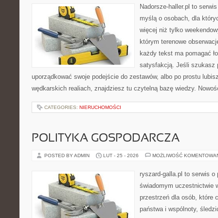
Nadorsze-haller.pl to serwi
myślą o osobach, dla któr
więcej niż tylko weekendo
którym terenowe obserwacje
każdy tekst ma pomagać łow
satysfakcją. Jeśli szukasz
uporządkować swoje podejście do zestawów, albo po prostu lubisz
wędkarskich realiach, znajdziesz tu czytelną bazę wiedzy. Nowośc
CATEGORIES:
NIERUCHOMOŚCI
POLITYKA GOSPODARCZA
POSTED BY ADMIN
LUT - 25 - 2026
MOŻLIWOŚĆ KOMENTOWA
ryszard-galla.pl to serwis o 
świadomym uczestnictwie w
przestrzeń dla osób, któr
państwa i wspólnoty, śledz