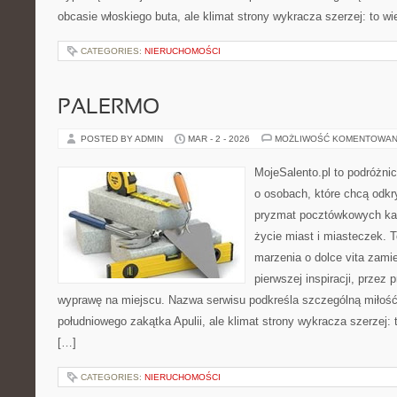
obcasie włoskiego buta, ale klimat strony wykracza szerzej: to 
CATEGORIES:
NIERUCHOMOŚCI
PALERMO
POSTED BY ADMIN
MAR - 2 - 2026
MOŻLIWOŚĆ KOMENTOWAN
MojeSalento.pl to podróżni
o osobach, które chcą odkr
pryzmat pocztówkowych kadr
życie miast i miasteczek. 
marzenia o dolce vita zamie
pierwszej inspiracji, przez
wyprawę na miejscu. Nazwa serwisu podkreśla szczególną miłość 
południowego zakątka Apulii, ale klimat strony wykracza szerzej:
[…]
CATEGORIES:
NIERUCHOMOŚCI