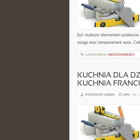
być nudnym elementem podwozia i
osiągi oraz temperament auta. Ci
CATEGORIES:
NIERUCHOMOŚCI
KUCHNIA DLA DZI
KUCHNIA FRANC
POSTED BY ADMIN
GRU - 17 -