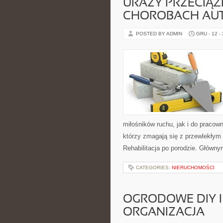
URAZY PRZECIĄŻ
CHOROBACH AU
POSTED BY ADMIN
GRU - 12 -
miłośników ruchu, jak i do pracow
którzy zmagają się z przewlekłym b
Rehabilitacja po porodzie. Główn
CATEGORIES:
NIERUCHOMOŚCI
OGRODOWE DIY I
ORGANIZACJA