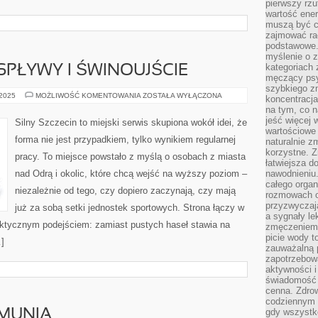
pierwszy rzu
wartość ener
muszą być c
zajmować rac
podstawowe.
myślenie o 
kategoriach
SPŁYWY I ŚWINOUJŚCIE
męczący psy
szybkiego zn
KAJAKARSTWO
 2025
MOŻLIWOŚĆ KOMENTOWANIA
ZOSTAŁA WYŁĄCZONA
koncentracja
I
na tym, co n
SPŁYWY
I
jeść więcej 
Silny Szczecin to miejski serwis skupiona wokół idei, że
ŚWINOUJŚCIE
wartościowe 
forma nie jest przypadkiem, tylko wynikiem regularnej
naturalnie z
korzystne. Z
pracy. To miejsce powstało z myślą o osobach z miasta
łatwiejsza 
nad Odrą i okolic, które chcą wejść na wyższy poziom –
nawodnieniu
całego organ
niezależnie od tego, czy dopiero zaczynają, czy mają
rozmowach o
przyzwyczaja
już za sobą setki jednostek sportowych. Strona łączy w
a sygnały le
raktycznym podejściem: zamiast pustych haseł stawia na
zmęczeniem 
picie wody t
…]
zauważalną 
zapotrzebowa
aktywności 
świadomość 
cenna. Zdrow
codziennym 
gdy wszystk
UMUNIA