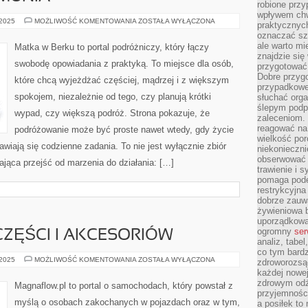
robione przy
wpływem chwi
BARCELONA
 2025
MOŻLIWOŚĆ KOMENTOWANIA
ZOSTAŁA WYŁĄCZONA
praktycznych
I
oznaczać szc
RUMUNIA
ale warto m
Matka w Berku to portal podróżniczy, który łączy
znajdzie si
swobodę opowiadania z praktyką. To miejsce dla osób,
przygotować 
Dobre przyg
które chcą wyjeżdżać częściej, mądrzej i z większym
przypadkowe 
spokojem, niezależnie od tego, czy planują krótki
słuchać orga
ślepym podp
wypad, czy większą podróż. Strona pokazuje, że
zaleceniom.
reagować na 
podróżowanie może być proste nawet wtedy, gdy życie
wielkość porc
awiają się codzienne zadania. To nie jest wyłącznie zbiór
niekonieczni
obserwować 
gająca przejść od marzenia do działania: […]
trawienie i 
pomaga pode
restrykcyjna
dobrze zauw
żywieniowa b
uporządkowan
ogromny
ser
ZĘŚCI I AKCESORIÓW
analiz, tabel
co tym bardz
TESTY
 2025
MOŻLIWOŚĆ KOMENTOWANIA
ZOSTAŁA WYŁĄCZONA
zdroworozsą
NOWYCH
każdej nowe
CZĘŚCI
I
zdrowym odż
Magnaflow.pl to portal o samochodach, który powstał z
AKCESORIÓW
przyjemności
myślą o osobach zakochanych w pojazdach oraz w tym,
a posiłek to