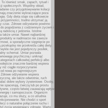
To również smak, zapach, rytuał i
cji społecznych. Wspólny obiad,
adanie czy przygotowywanie kolacji
 mają znaczenie wykraczające poza
ogię. Gdy dieta staje się całkowicie
przyjemności, trudno utrzymać ją
zy czas. Zdrowe odżywianie powinno
 do pogodzenia z codziennym życiem i
ą radością z jedzenia. Istotne
 także umiar. Nawet najbardziej
 produkty w nadmiarze nie zawsze
zmowi, a sporadyczne sięgnięcie po
 przekąskę nie przekreśla całej diety.
ykle nie jest pojedynczy posiłek,
zalny schemat. Umiar pozwala
wnowagę psychiczną i uniknąć
ategoriach całkowitej perfekcji albo
podejście znacznie bardziej wspiera
y niż ciągłe rozpoczynanie
 od nowa po najmniejszym
. Zdrowe odżywianie wspiera
zyczną, ale także odwrotnie, ruch
alać dobre wybory żywieniowe. Osoby,
rnie spacerują, ćwiczą lub po prostu
tywne, często łatwiej zauważają wpływ
energię i samopoczucie. Organizm
azuje, co mu służy, a co utrudnia
nkcjonowanie. Nie chodzi o sport
ecz o naturalne połączenie ruchu i
tyl życia wspierający zdrowie. Warto