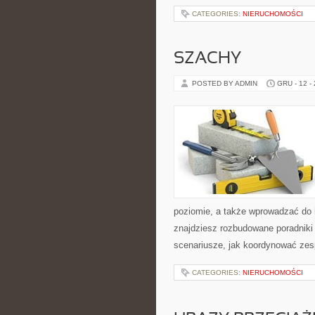
CATEGORIES:
NIERUCHOMOŚCI
SZACHY
POSTED BY ADMIN
GRU - 12 -
poziomie, a także wprowadzać do 
znajdziesz rozbudowane poradniki 
scenariusze, jak koordynować zesp
CATEGORIES:
NIERUCHOMOŚCI