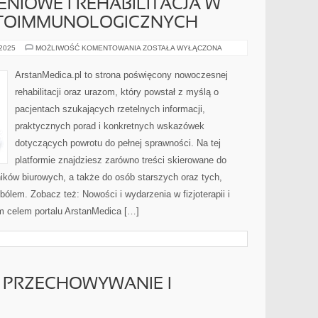
ENIOWE I REHABILITACJA W
TOIMMUNOLOGICZNYCH
URAZY
 2025
MOŻLIWOŚĆ KOMENTOWANIA
ZOSTAŁA WYŁĄCZONA
PRZECIĄŻENIOWE
I
REHABILITACJA
ArstanMedica.pl to strona poświęcony nowoczesnej
W
CHOROBACH
rehabilitacji oraz urazom, który powstał z myślą o
AUTOIMMUNOLOGICZNYCH
pacjentach szukających rzetelnych informacji,
praktycznych porad i konkretnych wskazówek
dotyczących powrotu do pełnej sprawności. Na tej
platformie znajdziesz zarówno treści skierowane do
ników biurowych, a także do osób starszych oraz tych,
ólem. Zobacz też: Nowości i wydarzenia w fizjoterapii i
ym celem portalu ArstanMedica […]
 PRZECHOWYWANIE I