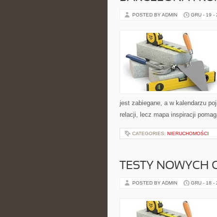
POSTED BY ADMIN
GRU - 19 -
jest zabiegane, a w kalendarzu poj
relacji, lecz mapa inspiracji poma
CATEGORIES:
NIERUCHOMOŚCI
TESTY NOWYCH C
POSTED BY ADMIN
GRU - 18 -