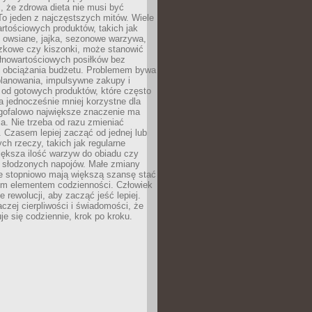
, że zdrowa dieta nie musi być
o jeden z najczęstszych mitów. Wiele
artościowych produktów, takich jak
i owsiane, jajka, sezonowe warzywa,
czkowe czy kiszonki, może stanowić
łnowartościowych posiłków bez
 obciążania budżetu. Problemem bywa
planowania, impulsywne zakupy i
 od gotowych produktów, które często
a jednocześnie mniej korzystne dla
ugofalowo największe znaczenie ma
. Nie trzeba od razu zmieniać
 Czasem lepiej zacząć od jednej lub
ch rzeczy, takich jak regularne
iększa ilość warzyw do obiadu czy
e słodzonych napojów. Małe zmiany
 stopniowo mają większą szansę stać
nym elementem codzienności. Człowiek
e rewolucji, aby zacząć jeść lepiej.
aczej cierpliwości i świadomości, że
je się codziennie, krok po kroku.