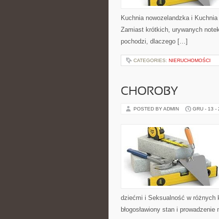
Kuchnia nowozelandzka i Kuchnia
Zamiast krótkich, urywanych notek 
pochodzi, dlaczego […]
CATEGORIES:
NIERUCHOMOŚCI
CHOROBY
POSTED BY ADMIN
GRU - 13 -
dziećmi i Seksualność w różnych 
błogosławiony stan i prowadzenie 