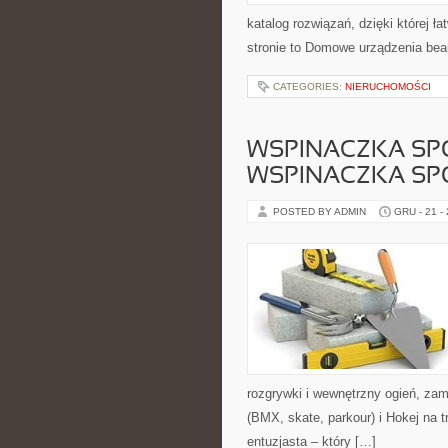
katalog rozwiązań, dzięki której ł
stronie to Domowe urządzenia beau
CATEGORIES:
NIERUCHOMOŚCI
WSPINACZKA SPO
WSPINACZKA SP
POSTED BY ADMIN
GRU - 21 -
rozgrywki i wewnętrzny ogień, zam
(BMX, skate, parkour) i Hokej na
entuzjasta – który […]