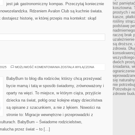
też pamiętać
jest jak gastronomiczny kompas. Przeczytaj koniecznie
kosztowna. T
 nowozelandzka. Rdzeniem Avalon Club są kuchnie świata.
prostych i w
kasze, płatk
dostajesz historię, w której przepis ma kontekst: skąd
rośliny strą
podstawę pe
nadmiernego
raczej brak 
uzależnienie
są droższe, 
zdrowia. Dł
konsekwencja
wszystkiego.
dwóch prosty
śniadania, w
CHOROBY
 2025
MOŻLIWOŚĆ KOMENTOWANIA
ZOSTAŁA WYŁĄCZONA
ograniczeni
wprowadzane
BabyBum to blog dla rodziców, którzy chcą przeżywać
się natural
nie potrzebuj
bycie mamą i tatą w sposób świadomy, zrównoważony i
Potrzebuje r
oparty na więzi. To miejsce, w którym ciąża, przyjście
zdrowie budu
dziecka na świat, połóg oraz kolejne etapy dzieciństwa
są opisane z szacunkiem, a nie z lękiem. Nowości na
stronie to: Migracje wewnętrzne i przeprowadzki z
kulturach. BabyBum – Świadome rodzicielstwo,
malucha przez świat – to […]