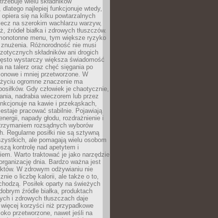
rzebuje wielu składników
dlatego najlepiej funkcjonuje wtedy,
e opiera się na kilku powtarzalnych
lecz na szerokim wachlarzu warzyw,
, źródeł białka i zdrowych tłuszczów.
 monotonne menu, tym większe ryzyko
i znużenia. Różnorodność nie musi
zotycznych składników ani drogich
ęsto wystarczy większa świadomość
ia na talerz oraz chęć sięgania po
zonowe i mniej przetworzone. W
życiu ogromne znaczenie ma
posiłków. Gdy człowiek je chaotycznie,
ania, nadrabia wieczorem lub przez
unkcjonuje na kawie i przekąskach,
estaje pracować stabilnie. Pojawiają
energii, napady głodu, rozdrażnienie i
utrzymaniem rozsądnych wyborów
. Regularne posiłki nie są sztywną
szystkich, ale pomagają wielu osobom
szą kontrolę nad apetytem i
em. Warto traktować je jako narzędzie
organizację dnia. Bardzo ważna jest
uktów. W zdrowym odżywianiu nie
nie o liczbę kalorii, ale także o to,
chodzą. Posiłek oparty na świeżych
obrym źródle białka, produktach
tych i zdrowych tłuszczach daje
 więcej korzyści niż przypadkowe
oko przetworzone, nawet jeśli na