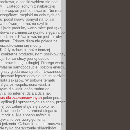
padkowo, a posiłki wybiera się pod
li. Dlatego jednym z najbardziej
 rozwiązań jest planowanie. Nie musi
zegółowej rozpiski na cały tydzień,
ieć podstawowy pomysł na to, co
ę w lodówce, co można szybko
i jakie produkty warto mieć pod ręką.
otowanie zmniejsza ryzyko sięgania po
jedzenie. Równie ważne jest to, aby
nizmu. Zdrowa dieta nie polega na
orządkowaniu się modnym
 Każdy człowiek może inaczej
konkretne produkty, rytm posiłków czy
ji. To, co służy jednej osobie,
e sprawdzi się u drugiej. Dlatego warto
własne samopoczucie, poziom energii,
sygnały głodu oraz sytości. Uważność
jmować lepsze decyzje niż najbardziej
 lista zakazów. W połowie tematu
ażyć, że współczesna wiedza
ywa dla wielu osób trudna do
ia, bo internet działa dziś jak
wis dla zaawansowanych
pełen porad,
, aplikacji i sprzecznych zaleceń, przez
iej potrzebne staje się spokojne,
dkowe podejście zamiast ulegania
j modzie. Nie sposób mówić o
ywianiu bez uwzględnienia
 jedzenia. Człowiek nie jest maszyną,
 nie tylko dostarczenie składników