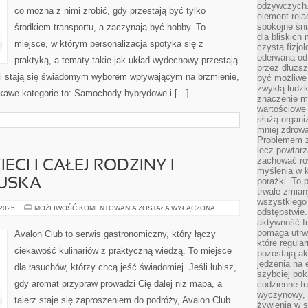
odżywczych. 
co można z nimi zrobić, gdy przestają być tylko
element rela
spokojne śni
środkiem transportu, a zaczynają być hobby. To
dla bliskich
miejsce, w którym personalizacja spotyka się z
czystą fizjol
oderwana od 
praktyką, a tematy takie jak układ wydechowy przestają
przez dłużs
 stają się świadomym wyborem wpływającym na brzmienie,
być możliwe
zwykłą ludzk
ekawe kategorie to: Samochody hybrydowe i […]
znaczenie ma
wartościowe
służą organi
mniej zdrową
Problemem zw
lecz powtar
zachować ró
ECI I CAŁEJ RODZINY I
myślenia w k
porażki. To 
USKA
trwałe zmian
wszystkiego
KUCHNIA
 2025
MOŻLIWOŚĆ KOMENTOWANIA
ZOSTAŁA WYŁĄCZONA
odstępstwie
DLA
aktywność fi
DZIECI
I
pomaga utrw
Avalon Club to serwis gastronomiczny, który łączy
CAŁEJ
które regula
RODZINY
ciekawość kulinariów z praktyczną wiedzą. To miejsce
pozostają ak
I
KUCHNIA
jedzenia na 
dla łasuchów, którzy chcą jeść świadomiej. Jeśli lubisz,
FRANCUSKA
szybciej pok
gdy aromat przypraw prowadzi Cię dalej niż mapa, a
codzienne fu
wyczynowy, l
talerz staje się zaproszeniem do podróży, Avalon Club
żywienia w s