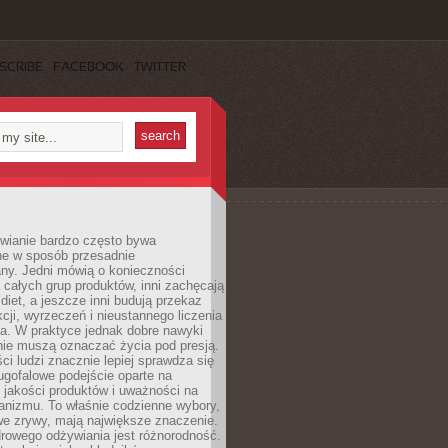
SCRIBE
FACEBOOK
TWITTER
wianie bardzo często bywa
ne w sposób przesadnie
ny. Jedni mówią o konieczności
 całych grup produktów, inni zachęcają
iet, a jeszcze inni budują przekaz
kcji, wyrzeczeń i nieustannego liczenia
a. W praktyce jednak dobre nawyki
nie muszą oznaczać życia pod presją.
ci ludzi znacznie lepiej sprawdza się
ugofalowe podejście oparte na
, jakości produktów i uważności na
anizmu. To właśnie codzienne wybory,
we zrywy, mają największe znaczenie.
rowego odżywiania jest różnorodność.