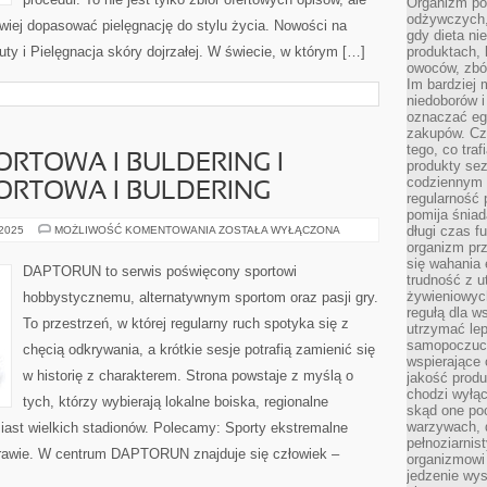
Organizm pot
odżywczych, 
atwiej dopasować pielęgnację do stylu życia. Nowości na
gdy dieta ni
ty i Pielęgnacja skóry dojrzałej. W świecie, w którym […]
produktach, 
owoców, zbóż
Im bardziej
niedoborów 
oznaczać eg
zakupów. Cz
tego, co traf
RTOWA I BULDERING I
produkty se
codziennym 
ORTOWA I BULDERING
regularność 
pomija śniad
WSPINACZKA
długi czas f
 2025
MOŻLIWOŚĆ KOMENTOWANIA
ZOSTAŁA WYŁĄCZONA
SPORTOWA
organizm prz
I
się wahania 
BULDERING
DAPTORUN to serwis poświęcony sportowi
I
trudność z 
WSPINACZKA
żywieniowych
hobbystycznemu, alternatywnym sportom oraz pasji gry.
SPORTOWA
regułą dla w
I
To przestrzeń, w której regularny ruch spotyka się z
BULDERING
utrzymać lep
samopoczuci
chęcią odkrywania, a krótkie sesje potrafią zamienić się
wspierające 
w historię z charakterem. Strona powstaje z myślą o
jakość prod
chodzi wyłącz
tych, którzy wybierają lokalne boiska, regionalne
skąd one po
warzywach, d
iast wielkich stadionów. Polecamy: Sporty ekstremalne
pełnoziarnis
 trawie. W centrum DAPTORUN znajduje się człowiek –
organizmowi
jedzenie wys