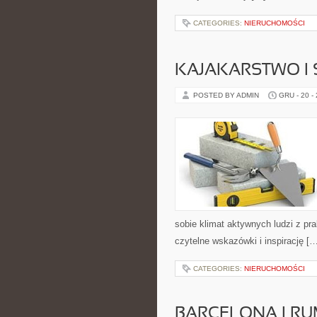
CATEGORIES:
NIERUCHOMOŚCI
KAJAKARSTWO I 
POSTED BY ADMIN
GRU - 20 -
sobie klimat aktywnych ludzi z p
czytelne wskazówki i inspirację [
CATEGORIES:
NIERUCHOMOŚCI
BARCELONA I R