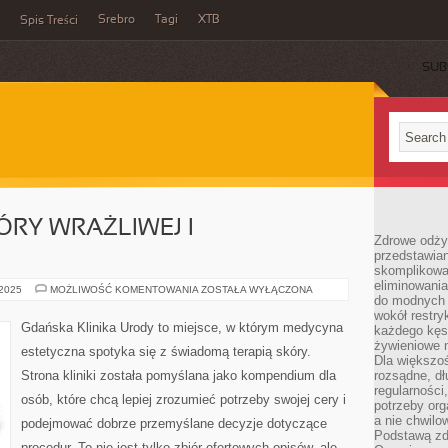
Srebro
Tagi
XTB
Spis Treści
SUB
ÓRY WRAŻLIWEJ I
Zdrowe odży
przedstawia
skomplikowa
eliminowania
PIELĘGNACJA
 2025
MOŻLIWOŚĆ KOMENTOWANIA
ZOSTAŁA WYŁĄCZONA
do modnych d
SKÓRY
WRAŻLIWEJ
wokół restry
I
Gdańska Klinika Urody to miejsce, w którym medycyna
każdego kęs
LASEROTERAPIA
żywieniowe 
estetyczna spotyka się z świadomą terapią skóry.
Dla większoś
Strona kliniki została pomyślana jako kompendium dla
rozsądne, dł
regularności
osób, które chcą lepiej zrozumieć potrzeby swojej cery i
potrzeby org
a nie chwilo
podejmować dobrze przemyślane decyzje dotyczące
Podstawą zd
procedur. To nie jest tylko zbiór ofertowych opisów, ale