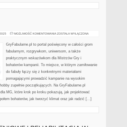
SZACHY
 2025
MOŻLIWOŚĆ KOMENTOWANIA
ZOSTAŁA WYŁĄCZONA
GryFabularne.pl to portal poświęcony w całości grom
fabularnym, rozgrywkom, uniwersom, a także
praktycznym wskazówkom dla Mistrzów Gry i
bohaterów kampanii. To miejsce, w którym zamiłowanie
do fabuły łączy się z konkretnymi materiałami
pomagającymi prowadzić kampanie na wysokim
hobby zupełnie początkujących. Na GryFabularne.pl
dla MG, które krok po kroku pokazują, jak projektować
ołem bohaterów, jak tworzyć klimat oraz jak radzić […]