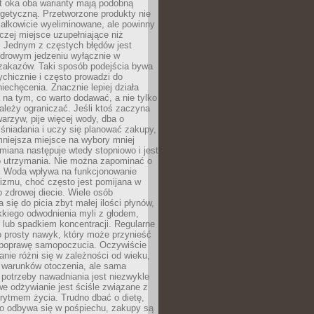
t oka oba warianty mają podobną
getyczną. Przetworzone produkty nie
ałkowicie wyeliminowane, ale powinny
zej miejsce uzupełniające niż
 Jednym z częstych błędów jest
zdrowym jedzeniu wyłącznie w
 zakazów. Taki sposób podejścia bywa
chicznie i często prowadzi do
iechęcenia. Znacznie lepiej działa
 na tym, co warto dodawać, a nie tylko
ależy ograniczać. Jeśli ktoś zaczyna
warzyw, pije więcej wody, dba o
śniadania i uczy się planować zakupy,
mniejsza miejsce na wybory mniej
miana następuje wtedy stopniowo i jest
do utrzymania. Nie można zapominać o
. Woda wpływa na funkcjonowanie
izmu, choć często jest pomijana w
 zdrowej diecie. Wiele osób
 się do picia zbyt małej ilości płynów,
kkiego odwodnienia myli z głodem,
lub spadkiem koncentracji. Regularne
o prosty nawyk, który może przynieść
poprawę samopoczucia. Oczywiście
nie różni się w zależności od wieku,
i warunków otoczenia, ale sama
potrzeby nawadniania jest niezwykle
e odżywianie jest ściśle związane z
rytmem życia. Trudno dbać o dietę,
o odbywa się w pośpiechu, zakupy są