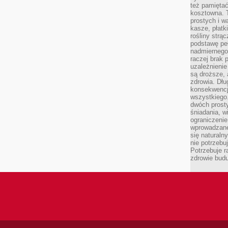
też pamiętać
kosztowna. T
prostych i w
kasze, płatk
rośliny strą
podstawę pe
nadmiernego
raczej brak 
uzależnienie
są droższe, 
zdrowia. Dł
konsekwencja
wszystkiego.
dwóch prosty
śniadania, w
ograniczeni
wprowadzane
się natural
nie potrzebuj
Potrzebuje r
zdrowie budu