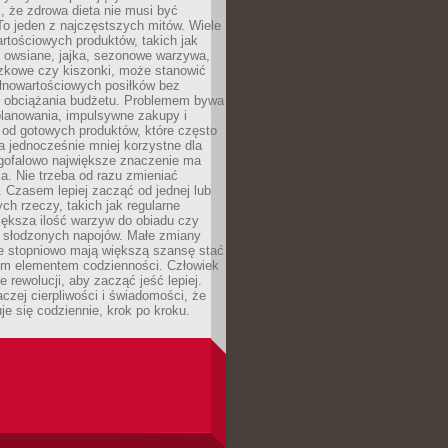
, że zdrowa dieta nie musi być
o jeden z najczęstszych mitów. Wiele
artościowych produktów, takich jak
i owsiane, jajka, sezonowe warzywa,
czkowe czy kiszonki, może stanowić
łnowartościowych posiłków bez
 obciążania budżetu. Problemem bywa
planowania, impulsywne zakupy i
 od gotowych produktów, które często
a jednocześnie mniej korzystne dla
ugofalowo największe znaczenie ma
. Nie trzeba od razu zmieniać
 Czasem lepiej zacząć od jednej lub
ch rzeczy, takich jak regularne
iększa ilość warzyw do obiadu czy
e słodzonych napojów. Małe zmiany
 stopniowo mają większą szansę stać
nym elementem codzienności. Człowiek
e rewolucji, aby zacząć jeść lepiej.
aczej cierpliwości i świadomości, że
je się codziennie, krok po kroku.