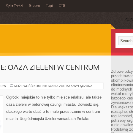
Srebro
Tagi
XTB
Spis Treści
SUB
E: OAZA ZIELENI W CENTRUM
Zdrowe odży
przedstawia
skomplikowa
eliminowania
OGRÓDKI
 2025
MOŻLIWOŚĆ KOMENTOWANIA
ZOSTAŁA WYŁĄCZONA
do modnych d
MIEJSKIE:
OAZA
wokół restry
ZIELENI
Ogródki miejskie to nie tylko miejsce relaksu, ale także
każdego kęs
W
CENTRUM
żywieniowe 
oaza zieleni w betonowej dżungli miasta. Dowiedz się,
MIASTA
Dla większoś
dlaczego warto dbać o te małe przestrzenie w centrum
rozsądne, dł
regularności
miasta. #ogródmiejski #zielenwmiastach #relaks
potrzeby org
a nie chwilo
Podstawą zd