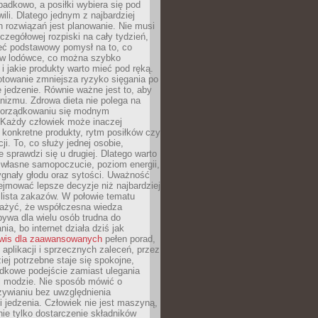
padkowo, a posiłki wybiera się pod
li. Dlatego jednym z najbardziej
 rozwiązań jest planowanie. Nie musi
zegółowej rozpiski na cały tydzień,
ieć podstawowy pomysł na to, co
ę w lodówce, co można szybko
i jakie produkty warto mieć pod ręką.
otowanie zmniejsza ryzyko sięgania po
jedzenie. Równie ważne jest to, aby
nizmu. Zdrowa dieta nie polega na
orządkowaniu się modnym
 Każdy człowiek może inaczej
konkretne produkty, rytm posiłków czy
ji. To, co służy jednej osobie,
e sprawdzi się u drugiej. Dlatego warto
własne samopoczucie, poziom energii,
sygnały głodu oraz sytości. Uważność
jmować lepsze decyzje niż najbardziej
 lista zakazów. W połowie tematu
ażyć, że współczesna wiedza
ywa dla wielu osób trudna do
ia, bo internet działa dziś jak
wis dla zaawansowanych
pełen porad,
, aplikacji i sprzecznych zaleceń, przez
iej potrzebne staje się spokojne,
dkowe podejście zamiast ulegania
j modzie. Nie sposób mówić o
ywianiu bez uwzględnienia
 jedzenia. Człowiek nie jest maszyną,
 nie tylko dostarczenie składników