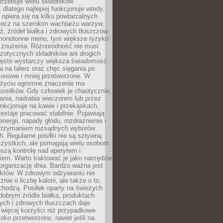
rzebuje wielu składników
dlatego najlepiej funkcjonuje wtedy,
e opiera się na kilku powtarzalnych
lecz na szerokim wachlarzu warzyw,
, źródeł białka i zdrowych tłuszczów.
 monotonne menu, tym większe ryzyko
i znużenia. Różnorodność nie musi
zotycznych składników ani drogich
ęsto wystarczy większa świadomość
ia na talerz oraz chęć sięgania po
zonowe i mniej przetworzone. W
życiu ogromne znaczenie ma
posiłków. Gdy człowiek je chaotycznie,
ania, nadrabia wieczorem lub przez
unkcjonuje na kawie i przekąskach,
estaje pracować stabilnie. Pojawiają
energii, napady głodu, rozdrażnienie i
utrzymaniem rozsądnych wyborów
. Regularne posiłki nie są sztywną
szystkich, ale pomagają wielu osobom
szą kontrolę nad apetytem i
em. Warto traktować je jako narzędzie
organizację dnia. Bardzo ważna jest
uktów. W zdrowym odżywianiu nie
nie o liczbę kalorii, ale także o to,
chodzą. Posiłek oparty na świeżych
obrym źródle białka, produktach
tych i zdrowych tłuszczach daje
 więcej korzyści niż przypadkowe
oko przetworzone, nawet jeśli na