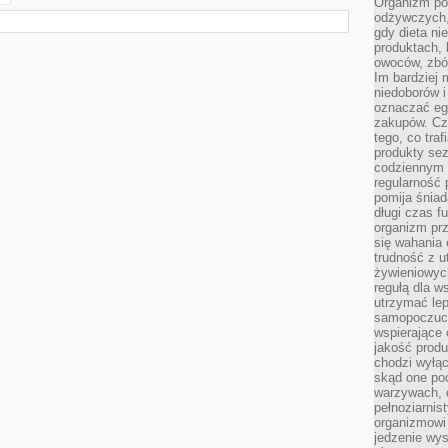
Organizm pot
odżywczych, 
gdy dieta ni
produktach, 
owoców, zbóż
Im bardziej
niedoborów 
oznaczać eg
zakupów. Cz
tego, co traf
produkty se
codziennym 
regularność 
pomija śniad
długi czas f
organizm prz
się wahania 
trudność z 
żywieniowych
regułą dla w
utrzymać lep
samopoczuci
wspierające 
jakość prod
chodzi wyłącz
skąd one po
warzywach, d
pełnoziarnis
organizmowi
jedzenie wys