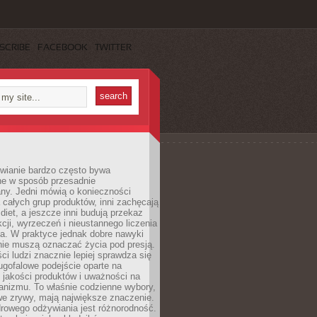
SCRIBE
FACEBOOK
TWITTER
wianie bardzo często bywa
ne w sposób przesadnie
ny. Jedni mówią o konieczności
 całych grup produktów, inni zachęcają
iet, a jeszcze inni budują przekaz
kcji, wyrzeczeń i nieustannego liczenia
a. W praktyce jednak dobre nawyki
nie muszą oznaczać życia pod presją.
ci ludzi znacznie lepiej sprawdza się
ugofalowe podejście oparte na
, jakości produktów i uważności na
anizmu. To właśnie codzienne wybory,
we zrywy, mają największe znaczenie.
rowego odżywiania jest różnorodność.