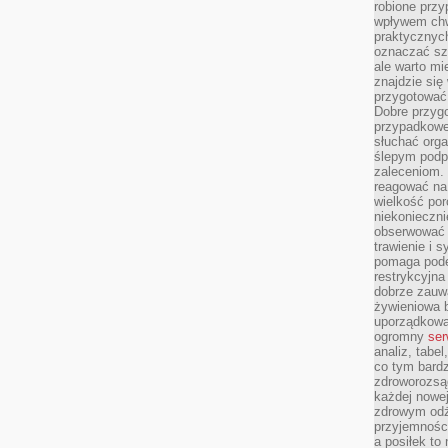
robione przy
wpływem chwi
praktycznych
oznaczać szc
ale warto m
znajdzie si
przygotować 
Dobre przyg
przypadkowe 
słuchać orga
ślepym podp
zaleceniom.
reagować na 
wielkość porc
niekonieczni
obserwować 
trawienie i 
pomaga pode
restrykcyjna
dobrze zauw
żywieniowa b
uporządkowan
ogromny
ser
analiz, tabel
co tym bardz
zdroworozsą
każdej nowe
zdrowym odż
przyjemności
a posiłek to