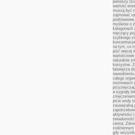
pierwszy rzu
wartość ener
muszą być c
zajmować rac
podstawowe.
myślenie o 
kategoriach
męczący psy
szybkiego zn
koncentracja
na tym, co n
jeść więcej 
wartościowe 
naturalnie z
korzystne. Z
łatwiejsza 
nawodnieniu
całego organ
rozmowach o
przyzwyczaja
a sygnały le
zmęczeniem 
picie wody t
zauważalną 
zapotrzebowa
aktywności 
świadomość 
cenna. Zdrow
codziennym 
gdy wszystk