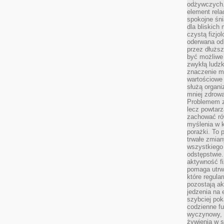
odżywczych. 
element rela
spokojne śni
dla bliskich
czystą fizjol
oderwana od 
przez dłużs
być możliwe
zwykłą ludzk
znaczenie ma
wartościowe
służą organi
mniej zdrową
Problemem zw
lecz powtar
zachować ró
myślenia w k
porażki. To 
trwałe zmian
wszystkiego
odstępstwie
aktywność fi
pomaga utrw
które regula
pozostają ak
jedzenia na 
szybciej pok
codzienne fu
wyczynowy, l
żywienia w s