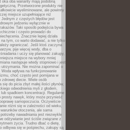
t oka oba warianty mają podobną
getyczną. Przetworzone produkty nie
ałkowicie wyeliminowane, ale powinny
zej miejsce uzupełniające niż
 Jednym z częstych błędów jest
zdrowym jedzeniu wyłącznie w
 zakazów. Taki sposób podejścia bywa
chicznie i często prowadzi do
iechęcenia. Znacznie lepiej działa
 na tym, co warto dodawać, a nie tylko
ależy ograniczać. Jeśli ktoś zaczyna
warzyw, pije więcej wody, dba o
śniadania i uczy się planować zakupy,
mniejsza miejsce na wybory mniej
miana następuje wtedy stopniowo i jest
do utrzymania. Nie można zapominać o
. Woda wpływa na funkcjonowanie
izmu, choć często jest pomijana w
 zdrowej diecie. Wiele osób
 się do picia zbyt małej ilości płynów,
kkiego odwodnienia myli z głodem,
lub spadkiem koncentracji. Regularne
o prosty nawyk, który może przynieść
poprawę samopoczucia. Oczywiście
nie różni się w zależności od wieku,
i warunków otoczenia, ale sama
potrzeby nawadniania jest niezwykle
e odżywianie jest ściśle związane z
rytmem życia. Trudno dbać o dietę,
o odbywa się w pośpiechu, zakupy są