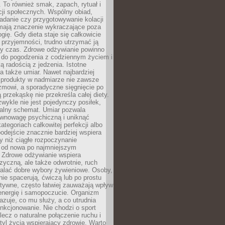
To również smak, zapach, rytuał i
cji społecznych. Wspólny obiad,
adanie czy przygotowywanie kolacji
 mają znaczenie wykraczające poza
ogię. Gdy dieta staje się całkowicie
przyjemności, trudno utrzymać ją
zy czas. Zdrowe odżywianie powinno
 do pogodzenia z codziennym życiem i
ą radością z jedzenia. Istotne
 także umiar. Nawet najbardziej
 produkty w nadmiarze nie zawsze
zmowi, a sporadyczne sięgnięcie po
 przekąskę nie przekreśla całej diety.
ykle nie jest pojedynczy posiłek,
zalny schemat. Umiar pozwala
wnowagę psychiczną i uniknąć
ategoriach całkowitej perfekcji albo
podejście znacznie bardziej wspiera
y niż ciągłe rozpoczynanie
 od nowa po najmniejszym
. Zdrowe odżywianie wspiera
zyczną, ale także odwrotnie, ruch
alać dobre wybory żywieniowe. Osoby,
rnie spacerują, ćwiczą lub po prostu
tywne, często łatwiej zauważają wpływ
energię i samopoczucie. Organizm
azuje, co mu służy, a co utrudnia
nkcjonowanie. Nie chodzi o sport
ecz o naturalne połączenie ruchu i
tyl życia wspierający zdrowie. Warto