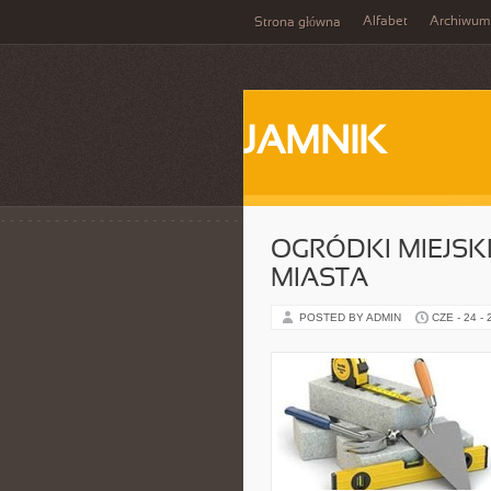
Alfabet
Archiwum
Strona główna
JAMNIK
OGRÓDKI MIEJSKI
MIASTA
POSTED BY ADMIN
CZE - 24 -