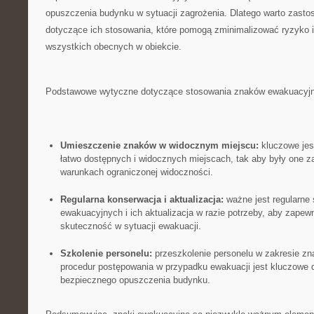
opuszczenia‌ budynku ⁢w sytuacji zagrożenia. Dlatego warto zastos
dotyczące⁢ ich stosowania, które‍ pomogą‍ zminimalizować ryzyko i 
wszystkich obecnych w obiekcie.
Podstawowe wytyczne⁣ dotyczące‌ stosowania znaków⁢ ewakuacyj
Umieszczenie znaków ​w⁣ widocznym ⁤miejscu:
kluczowe jes
łatwo ‍dostępnych⁤ i widocznych miejscach, tak aby były‌ one 
‌warunkach ograniczonej⁢ widoczności.
Regularna konserwacja⁤ i aktualizacja:
ważne jest regularne​
ewakuacyjnych ‌i ich⁤ aktualizacja w ⁢razie potrzeby, aby zapewn
skuteczność​ w sytuacji ewakuacji.
Szkolenie personelu:
przeszkolenie​ personelu⁣ w zakresie⁤ z
procedur postępowania w przypadku ewakuacji jest kluczowe‌ d
bezpiecznego ‌opuszczenia ⁢budynku.