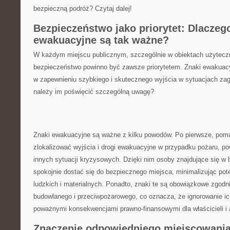
bezpieczną podróż? Czytaj dalej!
Bezpieczeństwo jako priorytet: Dlaczeg
ewakuacyjne​ są tak ważne?
W ‍każdym ‌miejscu publicznym, szczególnie w obiektach użyteczn
bezpieczeństwo​ powinno⁣ być zawsze⁤ priorytetem. Znaki⁢ ewakuac
w⁢ zapewnieniu szybkiego ⁢i skutecznego wyjścia w sytuacjach ​za
należy im poświęcić szczególną uwagę?
Znaki ewakuacyjne są ważne ⁣z kilku‌ powodów. Po ‍pierwsze,​ po
zlokalizować ⁤wyjścia ‍i drogi‌ ewakuacyjne w przypadku pożaru, po
innych⁣ sytuacji ⁢kryzysowych. Dzięki nim‍ osoby znajdujące ⁤się‌ w
spokojnie dostać się do ⁣bezpiecznego miejsca, minimalizując pote
ludzkich⁢ i materialnych. Ponadto, znaki‍ te są obowiązkowe zgodn
budowlanego i przeciwpożarowego, ⁢co oznacza,‍ że ⁣ignorowanie ⁢
poważnymi⁤ konsekwencjami prawno-finansowymi dla właścicieli i 
Znaczenie ​odpowiedniego ⁤miejscowani