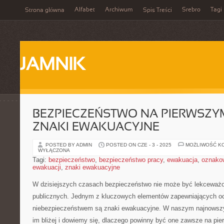
Alfabet
Archiwum
Srebro
Tagi
Strona główna
Spis Treści
JAMNIK
BEZPIECZEŃSTWO NA PIERWSZYM
ZNAKI EWAKUACYJNE
POSTED BY ADMIN
POSTED ON CZE - 3 - 2025
MOŻLIWOŚĆ K
WYŁĄCZONA
Tagi:
bezpieczeństwo
,
bezpieczeństwo pracy
,
ewakuacja
,
oznako
ewakuacji
,
znaki ewakuacyjne
W dzisiejszych czasach ​bezpieczeństwo nie może być‍ lekceważ
publicznych.‌ Jednym z ‌kluczowych elementów zapewniających o
niebezpieczeństwem są znaki ‍ewakuacyjne. W ‌naszym najnowszym
im ⁤bliżej i ‌dowiemy się, ⁤dlaczego powinny ‍być one zawsze na p