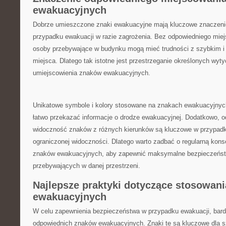
ewakuacyjnych
Dobrze umieszczone znaki ewakuacyjne⁣ mają‍ kluczowe ⁣znaczen
przypadku ewakuacji w razie zagrożenia. Bez ‍odpowiedniego miej
osoby⁢ przebywające​ w​ budynku mogą⁢ mieć ⁤trudności⁢ z‍ szybki
miejsca. Dlatego ⁢tak istotne jest przestrzeganie określonych wy
umiejscowienia znaków ewakuacyjnych.
Unikatowe symbole i kolory ⁤stosowane ⁣na znakach‌ ewakuacyjnyc
⁣łatwo⁣ przekazać informacje​ o drodze ewakuacyjnej. Dodatkowo, o
widoczność znaków z różnych kierunków są kluczowe w przypad
ograniczonej⁣ widoczności.‌ Dlatego warto zadbać o regularną konse
znaków⁣ ewakuacyjnych, ‍aby zapewnić maksymalne bezpieczeńst
przebywających w danej ‍przestrzeni.
Najlepsze praktyki dotyczące⁢ stosowani
‍ewakuacyjnych
W celu zapewnienia bezpieczeństwa ​w przypadku ewakuacji,⁢ bardzo
odpowiednich‌ znaków ‍ewakuacyjnych. ⁢Znaki te są kluczowe​ dla 