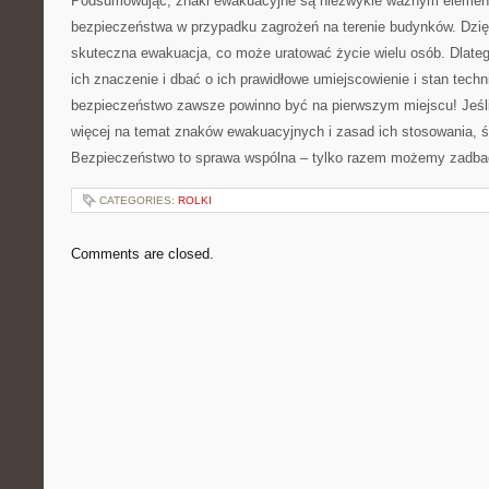
Podsumowując, znaki ​ewakuacyjne są niezwykle⁣ ważnym eleme
‌bezpieczeństwa w przypadku zagrożeń na⁣ terenie budynków. ‍Dzięk
skuteczna ewakuacja, ⁣co może uratować życie wielu osób.‍ Dlateg
ich znaczenie i ⁣dbać ‌o ich prawidłowe umiejscowienie i ⁢stan​ tech
⁣bezpieczeństwo zawsze powinno ⁢być na pierwszym miejscu! Jeśli
więcej ⁤na ‌temat ‌znaków ewakuacyjnych i ‍zasad⁤ ich stosowania, 
‍Bezpieczeństwo ⁢to sprawa wspólna – ⁢tylko‍ razem⁤ możemy‌ zadbać
CATEGORIES:
ROLKI
Comments are closed.