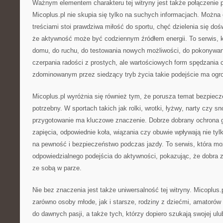
Ważnym elementem charakteru tej witryny jest także połączenie p
Micoplus.pl nie skupia się tylko na suchych informacjach. Można
treściami stoi prawdziwa miłość do sportu, chęć dzielenia się do
że aktywność może być codziennym źródłem energii. To serwis, k
domu, do ruchu, do testowania nowych możliwości, do pokonywan
czerpania radości z prostych, ale wartościowych form spędzania 
zdominowanym przez siedzący tryb życia takie podejście ma ogr
Micoplus.pl wyróżnia się również tym, że porusza temat bezpiecz
potrzebny. W sportach takich jak rolki, wrotki, łyżwy, narty czy 
przygotowanie ma kluczowe znaczenie. Dobrze dobrany ochrona g
zapięcia, odpowiednie koła, wiązania czy obuwie wpływają nie tyl
na pewność i bezpieczeństwo podczas jazdy. To serwis, która 
odpowiedzialnego podejścia do aktywności, pokazując, że dobra 
ze sobą w parze.
Nie bez znaczenia jest także uniwersalność tej witryny. Micoplus
zarówno osoby młode, jak i starsze, rodziny z dziećmi, amatorów 
do dawnych pasji, a także tych, którzy dopiero szukają swojej ulu