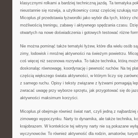
klasycznymi rolkami a bardziej techniczną jazdą. Ta tematyka pok
nieustannie się rozwija, a użytkownicy coraz częściej szukają r
Micoplus.pl przedstawia łyżworolki jako wybór dla tych, którzy c
możliwością treningu, zabawy i aktywnego spędzania czasu. Dzięk
otwartych na nowe doświadczenia i gotowych testować różne form
Nie można pominąć także tematyki łyżew, które dla wielu osób 
zimy, lodowisk i mroźnej aktywności na świeżym powietrzu. Micop
coś więcej niż sezonowa rozrywka. To także technika, którą możn
doskonaląc równowagę, koordynację i pewność ruchów. Na tej plat
częścią większego świata aktywności, w którym liczy się zarówn
z samego ruchu. Opisy i teksty związane z łyżwami pomagają lep
zwracać uwagę przy wyborze sprzętu, jak przygotować się do jaz
aktywności maksimum korzyści.
Micoplus.pl obejmuje również świat nart, czyli jedną z najbardzie
zimowego wypoczynku. Narty to dynamika, ale także technika, kon
krajobrazem. W kontekście tej witryny narty nie są pokazane wyłą
wyczynowców. To również aktywność dla rodzin, amatorów, turystó