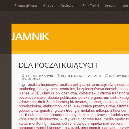
Alfabet
Archiwum
Srebro
Tagi
Strona główna
Spis Treści
JAMNIK
DLA POCZĄTKUJĄCYCH
POSTED BY ADMIN
POSTED ON MAR - 22 - 2026
MOŻLIWOŚĆ 
WYŁĄCZONA
Tagi:
analiza finansowa
,
analiza polityczna
,
animacje dla dzieci
,
a
marketing
,
banery
,
bank centralny
,
bezpieczeństwo danych
,
biuro
biznes w UE
,
chmura obliczeniowa
,
cyberatak
,
cyfrowa transform
bezpieczeństwo
,
debata publiczna
,
detoks organizmu
,
dieta keto
zdrowotne
,
druk 3d
,
e-learning biznesowy
,
e-sport
,
edukacja finan
przedszkolna
,
elektromobilność
,
elektronika przemysłowa
,
filmma
geopolityka
,
geriatra
,
gluten free
,
gry mobilne
,
inflacja
,
influencer 
iot
,
it outsourcing
,
kamery ochrony
,
kancelaria prawna
,
kodeks cyw
konsultacje dietetyczne
,
kursy walut
,
lactose free
,
media społeczn
kultu
,
monitoring
,
muzea
,
ochrona danych
,
opieka nad seniorami
,
oprogramowanie księgowe
,
oszczędzanie energii
,
pamiątki turyst