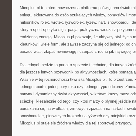
Micoplus.pl to zatem nowoczesna platforma poświęcona światu ak
śniegu, skierowana do osób szukających wiedzy, pomysłów i moty
miłośników rolek, wrotek, łyżworolek, łyżew, nart, snowboardu i de
którym sport spotyka się z pasją, praktyczna wiedza z przyjemnoś
codzienną energią. Micoplus.pl pokazuje, że aktywny styl życia m
kierunków i wiele form, ale zawsze zaczyna się od jednego: od ch
poczuć wiatr, złapać równowagę i czerpać z ruchu jak najwięcej p
Dla jednych będzie to portal o sprzęcie i technice, dla innych źród
dla jeszcze innych przewodnik po aktywnościach, które pomagają 
Właśnie w tej różnorodności tkwi siła Micoplus.pl. To przestrzeń, 
jednego sportu, jednej pory roku czy jednego typu odbiorcy. Zamia
barwny i dynamiczny świat aktywności, w którym każdy może od
ścieżkę. Niezależnie od tego, czy ktoś marzy o płynnej jeździe n
poruszaniu się na wrotkach, zimowych zjazdach na nartach, swo
snowboardzie, pierwszych krokach na łyżwach czy miejskich prze
Micoplus.pl staje się źródłem wiedzy dla tej sportowej przygody.