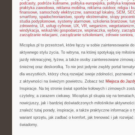
podcasty
,
podróże kulinarne
,
polityka europejska
,
polityka krajowa
praktyka zawodowa
,
reklama mobilna
,
reklama outdoor
,
religia i k
finansowe
,
samochody elektryczne
,
samorząd lokalny
,
SEM
,
SE
smartfony
,
spadochroniarstwo
,
sporty ekstremalne
,
stopy procent
studia podyplomowe
,
systemy alarmowe
,
szkolenia branżowe
,
tur
zdrowotna
,
UI
,
usługi cyfrowe
,
UX
,
VR
,
weganizm
,
wegetarianizm
windykacja
,
wskaźniki gospodarcze
,
wspinaczka
,
wybory
,
zarząd
zarządzanie relacjami
,
zarządzanie szkoleniami
,
zdrowie seniora
,
Micoplus.pl to przestrzeń, które łączy w sobie zainteresowanie d
aktywnego stylu życia. To witryna, na której spotykają się miłośni
jazdy rekreacyjnej, łyżew, a także osoby zainteresowane zimową
śnieżnej oraz deskorolką. To nie jest jedynie zwykły portal tema
dla wszystkich, którzy chcą rozwijać swoje zdolności, poznawać 
z aktywności na świeżym powietrzu. Zobacz też
Miejsca do Jazdy
Inspiracje. Na tej stronie świat sportów kołowych i zimowych zo
czytelny, a zarazem ciekawy. Micoplus.pl skupia się na tematach,
nowicjuszy, jak i bardziej doświadczonych miłośników aktywnośc
znaleźć tutaj porady, inspiracje, a także praktyczne informacje o
wariant sprzętu, jak zadbać o komfort, jak trenować i jak rozwija
świadomy.