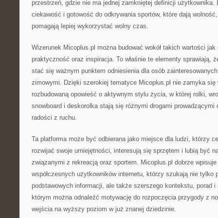
przestrzeń, gdzie nie ma jednej zamkniętej definicji użytkownika. 
ciekawość i gotowość do odkrywania sportów, które dają wolność,
pomagają lepiej wykorzystać wolny czas.
Wizerunek Micoplus.pl można budować wokół takich wartości jak
praktyczność oraz inspiracja. To właśnie te elementy sprawiają, ż
stać się ważnym punktem odniesienia dla osób zainteresowanych
zimowymi. Dzięki szerokiej tematyce Micoplus.pl nie zamyka się w
rozbudowaną opowieść o aktywnym stylu życia, w której rolki, wrotk
snowboard i deskorolka stają się różnymi drogami prowadzącymi 
radości z ruchu.
Ta platforma może być odbierana jako miejsce dla ludzi, którzy 
rozwijać swoje umiejętności, interesują się sprzętem i lubią być 
związanymi z rekreacją oraz sportem. Micoplus.pl dobrze wpisuje
współczesnych użytkowników internetu, którzy szukają nie tylko 
podstawowych informacji, ale także szerszego kontekstu, porad i in
którym można odnaleźć motywację do rozpoczęcia przygody z no
wejścia na wyższy poziom w już znanej dziedzinie.