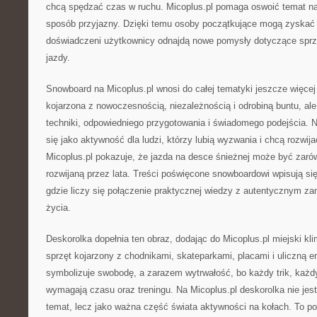
chcą spędzać czas w ruchu. Micoplus.pl pomaga oswoić temat na
sposób przyjazny. Dzięki temu osoby początkujące mogą zyskać 
doświadczeni użytkownicy odnajdą nowe pomysły dotyczące sprzę
jazdy.
Snowboard na Micoplus.pl wnosi do całej tematyki jeszcze więce
kojarzona z nowoczesnością, niezależnością i odrobiną buntu, a
techniki, odpowiedniego przygotowania i świadomego podejścia. Na
się jako aktywność dla ludzi, którzy lubią wyzwania i chcą rozwij
Micoplus.pl pokazuje, że jazda na desce śnieżnej może być zarówn
rozwijaną przez lata. Treści poświęcone snowboardowi wpisują się
gdzie liczy się połączenie praktycznej wiedzy z autentycznym z
życia.
Deskorolka dopełnia ten obraz, dodając do Micoplus.pl miejski kli
sprzęt kojarzony z chodnikami, skateparkami, placami i uliczną e
symbolizuje swobodę, a zarazem wytrwałość, bo każdy trik, każdy
wymagają czasu oraz treningu. Na Micoplus.pl deskorolka nie jes
temat, lecz jako ważna część świata aktywności na kołach. To p