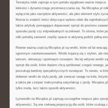
Tematyka rolek zajmuje w tym portalu wyjątkowo ważne miejsce. 
lekkości i dynamicznego przemieszczania się. Na Micoplus.pl rolk
wyłącznie jako narzędzie aktywności, ale jako element stylu życia,
Można tu znaleźć treści dotyczące wyboru rolek dla najmłodszych
także artykuły pomagające dopasować sprzęt do poziomu zaawan
sposobu jazdy czy indywidualnych oczekiwań. To strona, które p
rolki potrafią zamienić zwykły spacer w aktywną podróż pełną emo
Równie ważną częścią Micoplus.pl są wrotki, które od lat wracają 
ogromnym zainteresowaniem. Wrotki kojarzą się z stylem, ale ró
tańcem, rekreacją i sportowym rozwojem. Na tej witrynie wrotki 
sprzęt dla osób, które dopiero chcą spróbować czegoś nowego, jak
poszukują bardziej specjalistycznych rozwiązań. To serwis, w kt
dobierać wrotki do stylu jazdy, jak zwracać uwagę na koła, łożyska,
a także jak czerpać maksymalną satysfakcję z jazdy. Micoplus.pl 
tylko moda, lecz także sposób aktywności.
Łyżworolki na Micoplus.pl zajmują szczególne miejsce jako sprzę
aktywności. Są one ciekawą propozycją dla osób, które szukają