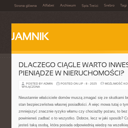
Alfabet
Archiwum
Srebro
Tagi
Strona główna
Spis Treści
JAMNIK
DLACZEGO CIĄGLE WARTO INW
PIENIĄDZE W NIERUCHOMOŚCI?
POSTED BY ADMIN
POSTED ON LIP - 8 - 2025
MOŻLIWOŚĆ K
WYŁĄCZONA
Nieustannie właściciele domów muszą zmagać się ze skutkami b
stan bezpieczeństwa własnej posiadłości. A więc mowa tutaj o tym
zmniejszyć znacznie ryzyko włamu czy chociażby pożaru, to bez 
powinieneś zadbać o to wszystko. Dobrze, lecz w jaki sposób? Co 
jesteś taką osobą, która posiada odpowiednią wiedzę na wszelkie