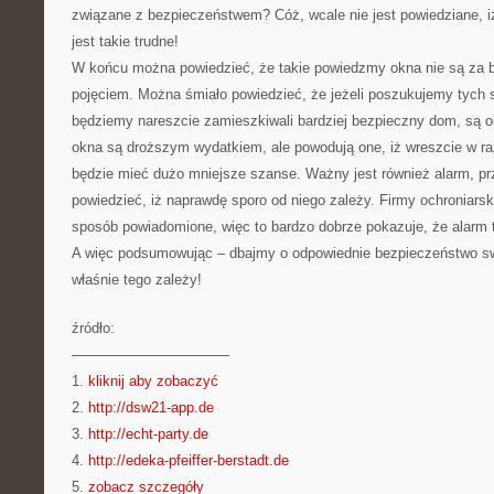
związane z bezpieczeństwem? Cóż, wcale nie jest powiedziane, i
jest takie trudne!
W końcu można powiedzieć, że takie powiedzmy okna nie są za
pojęciem. Można śmiało powiedzieć, że jeżeli poszukujemy tych 
będziemy nareszcie zamieszkiwali bardziej bezpieczny dom, są 
okna są droższym wydatkiem, ale powodują one, iż wreszcie w raz
będzie mieć dużo mniejsze szanse. Ważny jest również alarm, p
powiedzieć, iż naprawdę sporo od niego zależy. Firmy ochroniar
sposób powiadomione, więc to bardzo dobrze pokazuje, że alarm 
A więc podsumowując – dbajmy o odpowiednie bezpieczeństwo s
właśnie tego zależy!
źródło:
———————————
1.
kliknij aby zobaczyć
2.
http://dsw21-app.de
3.
http://echt-party.de
4.
http://edeka-pfeiffer-berstadt.de
5.
zobacz szczegóły