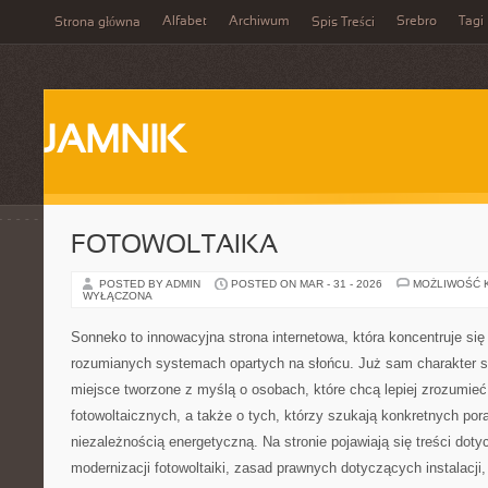
Alfabet
Archiwum
Srebro
Tagi
Strona główna
Spis Treści
JAMNIK
FOTOWOLTAIKA
POSTED BY ADMIN
POSTED ON MAR - 31 - 2026
MOŻLIWOŚĆ 
WYŁĄCZONA
Sonneko to innowacyjna strona internetowa, która koncentruje się 
rozumianych systemach opartych na słońcu. Już sam charakter se
miejsce tworzone z myślą o osobach, które chcą lepiej zrozumieć 
fotowoltaicznych, a także o tych, którzy szukają konkretnych po
niezależnością energetyczną. Na stronie pojawiają się treści dot
modernizacji fotowoltaiki, zasad prawnych dotyczących instalacji