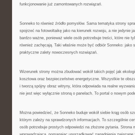
funkcjonowanie już zamontowanych rozwiązań.
Sonneko to również źródło pomysłów. Sama tematyka strony spra
spojrzeć na fotowoltaikę jako na kierunek rozwoju, a nie jedynie j
bardzo ważne, ponieważ wiele osób potrzebuje treści, które nie ty
również zachęcają. Taki właśnie może być odbiór Sonneko: jako s
praktyczne zalety nowoczesnych rozwiązań.
Wizerunek strony można zbudować wokół takich pojęć jak ekologi
kosztowa oraz bezpieczeństwo energetyczne. Wszystkie te obsza
i tworzą spójny obraz witryny, która odpowiada na realne wyzwan
nie jest więc wyłącznie stroną o panelach. To portal o nowym pode
Można powiedzieć, że Sonneko buduje wokół siebie krąg osób szu
którym zależy na sprawdzonych informacjach. To szczególnie cen
osób potrzebuje prostych odpowiedzi na złożone pytania. Strona m
wprowadzającą, pomagając uporządkować zagadnienia związane 