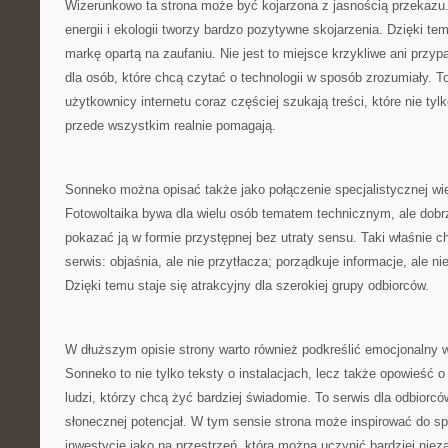
Wizerunkowo ta strona może być kojarzona z jasnością przekazu
energii i ekologii tworzy bardzo pozytywne skojarzenia. Dzięki
markę opartą na zaufaniu. Nie jest to miejsce krzykliwe ani przyp
dla osób, które chcą czytać o technologii w sposób zrozumiały. 
użytkownicy internetu coraz częściej szukają treści, które nie tyl
przede wszystkim realnie pomagają.
Sonneko można opisać także jako połączenie specjalistycznej wi
Fotowoltaika bywa dla wielu osób tematem technicznym, ale dobrz
pokazać ją w formie przystępnej bez utraty sensu. Taki właśnie 
serwis: objaśnia, ale nie przytłacza; porządkuje informacje, ale n
Dzięki temu staje się atrakcyjny dla szerokiej grupy odbiorców.
W dłuższym opisie strony warto również podkreślić emocjonalny w
Sonneko to nie tylko teksty o instalacjach, lecz także opowieść o
ludzi, którzy chcą żyć bardziej świadomie. To serwis dla odbiorcó
słonecznej potencjał. W tym sensie strona może inspirować do sp
inwestycję jako na przestrzeń, którą można uczynić bardziej niez