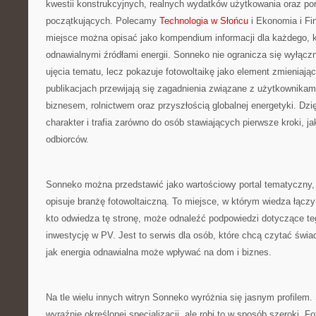
kwestii konstrukcyjnych, realnych wydatków użytkowania oraz po
początkujących. Polecamy
Technologia w Słońcu
i Ekonomia i Fi
miejsce można opisać jako kompendium informacji dla każdego, kt
odnawialnymi źródłami energii. Sonneko nie ogranicza się wyłącz
ujęcia tematu, lecz pokazuje fotowoltaikę jako element zmieniając
publikacjach przewijają się zagadnienia związane z użytkownikam
biznesem, rolnictwem oraz przyszłością globalnej energetyki. Dzi
charakter i trafia zarówno do osób stawiających pierwsze kroki, j
odbiorców.
Sonneko można przedstawić jako wartościowy portal tematyczny,
opisuje branżę fotowoltaiczną. To miejsce, w którym wiedza łączy
kto odwiedza tę stronę, może odnaleźć podpowiedzi dotyczące te
inwestycję w PV. Jest to serwis dla osób, które chcą czytać świad
jak energia odnawialna może wpływać na dom i biznes.
Na tle wielu innych witryn Sonneko wyróżnia się jasnym profilem.
wyraźnie określonej specjalizacji, ale robi to w sposób szeroki. Fot