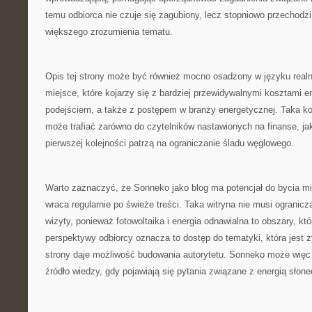
temu odbiorca nie czuje się zagubiony, lecz stopniowo przechodz
większego zrozumienia tematu.
Opis tej strony może być również mocno osadzony w języku real
miejsce, które kojarzy się z bardziej przewidywalnymi kosztami e
podejściem, a także z postępem w branży energetycznej. Taka ko
może trafiać zarówno do czytelników nastawionych na finanse, jak
pierwszej kolejności patrzą na ograniczanie śladu węglowego.
Warto zaznaczyć, że Sonneko jako blog ma potencjał do bycia mi
wraca regularnie po świeże treści. Taka witryna nie musi ogranicz
wizyty, ponieważ fotowoltaika i energia odnawialna to obszary, któ
perspektywy odbiorcy oznacza to dostęp do tematyki, która jest 
strony daje możliwość budowania autorytetu. Sonneko może więc 
źródło wiedzy, gdy pojawiają się pytania związane z energią słon