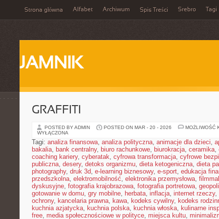
Alfabet
Archiwum
Srebro
Tagi
Strona główna
Spis Treści
JAMNIK
GRAFFITI
POSTED BY ADMIN
POSTED ON MAR - 20 - 2026
MOŻLIWOŚĆ 
WYŁĄCZONA
Tagi:
analiza finansowa
,
analiza polityczna
,
animacje dla dzieci
,
a
bakalia
,
bank centralny
,
biuro rachunkowe
,
biurokracja
,
ceramika
,
coaching kariery
,
cyberatak
,
cyfrowa transformacja
,
cyfrowe bezp
publiczna
,
desery
,
detoks organizmu
,
dieta ketogeniczna
,
dieta pa
photography
,
druk 3d
,
e-learning biznesowy
,
e-sport
,
edukacja fin
przedszkolna
,
elektromobilność
,
elektronika przemysłowa
,
filmma
dyskusyjne
,
fotografia krajobrazowa
,
fotografia portretowa
,
geopol
gotowanie w domu
,
gry mobilne
,
herbata
,
inflacja
,
internet rzeczy
,
ochrony
,
kancelaria prawna
,
kawa
,
kodeks cywilny
,
kodeks rodzin
kuchnia azjatycka
,
kuchnia polska
,
kuchnia włoska
,
kulinarne insp
free
,
media społecznościowe w polityce
,
miejsca kultu
,
minimaliz