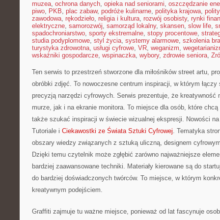
muzea
,
ochrona danych
,
opieka nad seniorami
,
oszczędzanie ener
piwo
,
PKB
,
plac zabaw
,
podróże kulinarne
,
polityka krajowa
,
polit
zawodowa
,
rękodzieło
,
religia i kultura
,
rozwój osobisty
,
rynki fin
elektryczne
,
samorozwój
,
samorząd lokalny
,
skansen
,
slow life
,
s
spadochroniarstwo
,
sporty ekstremalne
,
stopy procentowe
,
strate
studia podyplomowe
,
styl życia
,
systemy alarmowe
,
szkolenia br
turystyka zdrowotna
,
usługi cyfrowe
,
VR
,
weganizm
,
wegetariani
wskaźniki gospodarcze
,
wspinaczka
,
wybory
,
zdrowie seniora
,
Zr
Ten serwis to przestrzeń stworzone dla miłośników street artu, pr
obróbki zdjęć. To nowoczesne centrum inspiracji, w którym łączy s
precyzją narzędzi cyfrowych. Serwis prezentuje, że kreatywność
murze, jak i na ekranie monitora. To miejsce dla osób, które chcą 
także szukać inspiracji w świecie wizualnej ekspresji. Nowości na 
Tutoriale i
Ciekawostki ze Świata Sztuki Cyfrowej
. Tematyka stro
obszary wiedzy związanych z sztuką uliczną, designem cyfrowym 
Dzięki temu czytelnik może zgłębić zarówno najważniejsze element
bardziej zaawansowane techniki. Materiały kierowane są do startu
do bardziej doświadczonych twórców. To miejsce, w którym konkre
kreatywnym podejściem.
Graffiti zajmuje tu ważne miejsce, ponieważ od lat fascynuje os