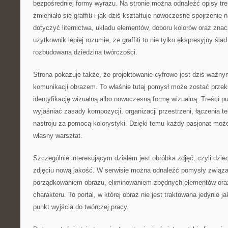
bezpośredniej formy wyrazu. Na stronie można odnaleźć opisy tre
zmieniało się graffiti i jak dziś kształtuje nowoczesne spojrzenie
dotyczyć liternictwa, układu elementów, doboru kolorów oraz znac
użytkownik lepiej rozumie, że graffiti to nie tylko ekspresyjny śla
rozbudowana dziedzina twórczości.
Strona pokazuje także, że projektowanie cyfrowe jest dziś waż
komunikacji obrazem. To właśnie tutaj pomysł może zostać przek
identyfikację wizualną albo nowoczesną formę wizualną. Treści p
wyjaśniać zasady kompozycji, organizacji przestrzeni, łączenia t
nastroju za pomocą kolorystyki. Dzięki temu każdy pasjonat może
własny warsztat.
Szczególnie interesującym działem jest obróbka zdjęć, czyli dzie
zdjęciu nową jakość. W serwisie można odnaleźć pomysły związ
porządkowaniem obrazu, eliminowaniem zbędnych elementów oraz
charakteru. To portal, w której obraz nie jest traktowana jedynie ja
punkt wyjścia do twórczej pracy.