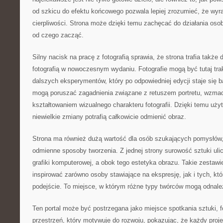
od szkicu do efektu końcowego pozwala lepiej zrozumieć, że wyr
cierpliwości. Strona może dzięki temu zachęcać do działania oso
od czego zacząć.
Silny nacisk na pracę z fotografią sprawia, że strona trafia takż
fotografią w nowoczesnym wydaniu. Fotografie mogą być tutaj tr
dalszych eksperymentów, który po odpowiedniej edycji staje się b
mogą poruszać zagadnienia związane z retuszem portretu, wzmac
kształtowaniem wizualnego charakteru fotografii. Dzięki temu użyt
niewielkie zmiany potrafią całkowicie odmienić obraz.
Strona ma również dużą wartość dla osób szukających pomysłów
odmienne sposoby tworzenia. Z jednej strony surowość sztuki ulicz
grafiki komputerowej, a obok tego estetyka obrazu. Takie zestawi
inspirować zarówno osoby stawiające na ekspresję, jak i tych, kt
podejście. To miejsce, w którym różne typy twórców mogą odnaleź
Ten portal może być postrzegana jako miejsce spotkania sztuki, foto
przestrzeń, który motywuje do rozwoju, pokazując, że każdy proj