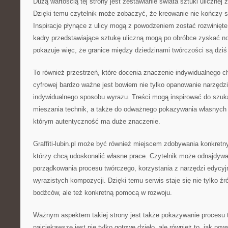
Dużą wartością tej strony jest zestawianie świata sztuki uliczne
Dzięki temu czytelnik może zobaczyć, że kreowanie nie kończy 
Inspiracje płynące z ulicy mogą z powodzeniem zostać rozwinięt
kadry przedstawiające sztukę uliczną mogą po obróbce zyskać no
pokazuje więc, że granice między dziedzinami twórczości są dziś 
To również przestrzeń, które docenia znaczenie indywidualnego ch
cyfrowej bardzo ważne jest bowiem nie tylko opanowanie narzędz
indywidualnego sposobu wyrazu. Treści mogą inspirować do szuk
mieszania technik, a także do odważnego pokazywania własnych 
którym autentyczność ma duże znaczenie.
Graffiti-lubin.pl może być również miejscem zdobywania konkretny
którzy chcą udoskonalić własne prace. Czytelnik może odnajdyw
porządkowania procesu twórczego, korzystania z narzędzi edycyj
wyrazistych kompozycji. Dzięki temu serwis staje się nie tylko ź
bodźców, ale też konkretną pomocą w rozwoju.
Ważnym aspektem takiej strony jest także pokazywanie procesu 
najciekawsze jest nie tylko gotowe dzieło, ale również to, jak pow