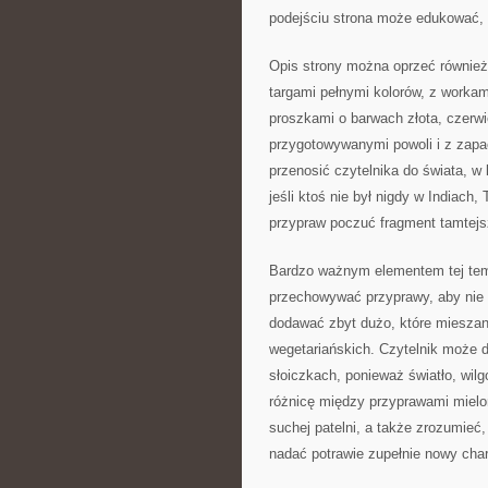
podejściu strona może edukować, 
Opis strony można oprzeć również 
targami pełnymi kolorów, z worka
proszkami o barwach złota, czerwie
przygotowywanymi powoli i z zapa
przenosić czytelnika do świata, w
jeśli ktoś nie był nigdy w Indiach
przypraw poczuć fragment tamtejsz
Bardzo ważnym elementem tej tema
przechowywać przyprawy, aby nie tr
dodawać zbyt dużo, które mieszanki
wegetariańskich. Czytelnik może 
słoiczkach, ponieważ światło, wilg
różnicę między przyprawami mielo
suchej patelni, a także zrozumie
nadać potrawie zupełnie nowy char