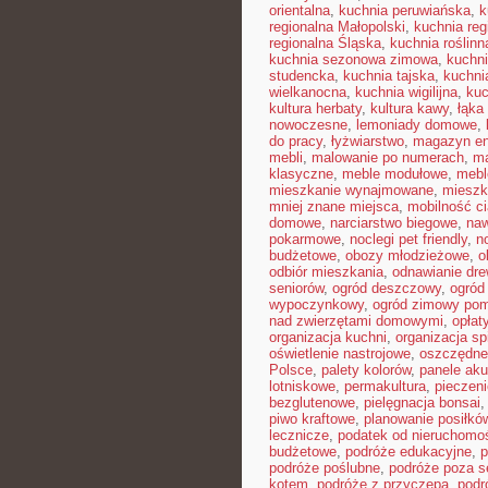
orientalna
,
kuchnia peruwiańska
,
k
regionalna Małopolski
,
kuchnia reg
regionalna Śląska
,
kuchnia roślinn
kuchnia sezonowa zimowa
,
kuchn
studencka
,
kuchnia tajska
,
kuchni
wielkanocna
,
kuchnia wigilijna
,
kuc
kultura herbaty
,
kultura kawy
,
łąka
nowoczesne
,
lemoniady domowe
,
do pracy
,
łyżwiarstwo
,
magazyn en
mebli
,
malowanie po numerach
,
ma
klasyczne
,
meble modułowe
,
mebl
mieszkanie wynajmowane
,
mieszk
mniej znane miejsca
,
mobilność ci
domowe
,
narciarstwo biegowe
,
naw
pokarmowe
,
noclegi pet friendly
,
n
budżetowe
,
obozy młodzieżowe
,
o
odbiór mieszkania
,
odnawianie dr
seniorów
,
ogród deszczowy
,
ogród
wypoczynkowy
,
ogród zimowy pom
nad zwierzętami domowymi
,
opłat
organizacja kuchni
,
organizacja sp
oświetlenie nastrojowe
,
oszczędne
Polsce
,
palety kolorów
,
panele ak
lotniskowe
,
permakultura
,
pieczen
bezglutenowe
,
pielęgnacja bonsai
piwo kraftowe
,
planowanie posiłkó
lecznicze
,
podatek od nieruchomo
budżetowe
,
podróże edukacyjne
,
p
podróże poślubne
,
podróże poza 
kotem
,
podróże z przyczepą
,
podr