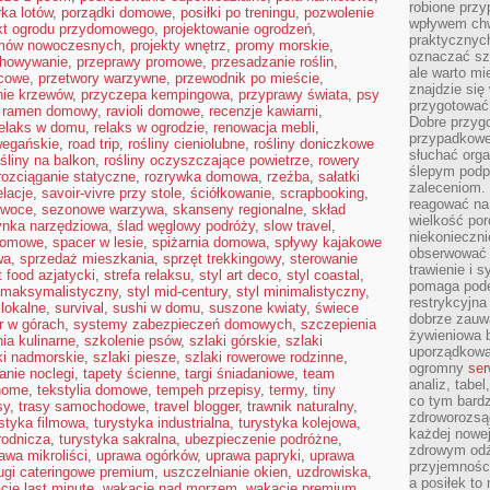
robione przy
ka lotów
,
porządki domowe
,
posiłki po treningu
,
pozwolenie
wpływem chwi
ekt ogrodu przydomowego
,
projektowanie ogrodzeń
,
praktycznych
omów nowoczesnych
,
projekty wnętrz
,
promy morskie
,
oznaczać szc
chowywanie
,
przeprawy promowe
,
przesadzanie roślin
,
ale warto m
ocowe
,
przetwory warzywne
,
przewodnik po mieście
,
znajdzie si
nie krzewów
,
przyczepa kempingowa
,
przyprawy świata
,
psy
przygotować 
,
ramen domowy
,
ravioli domowe
,
recenzje kawiarni
,
Dobre przyg
relaks w domu
,
relaks w ogrodzie
,
renowacja mebli
,
przypadkowe 
wegańskie
,
road trip
,
rośliny cieniolubne
,
rośliny doniczkowe
słuchać orga
ośliny na balkon
,
rośliny oczyszczające powietrze
,
rowery
ślepym podp
rozciąganie statyczne
,
rozrywka domowa
,
rzeźba
,
sałatki
zaleceniom.
elacje
,
savoir-vivre przy stole
,
ściółkowanie
,
scrapbooking
,
reagować na 
owoce
,
sezonowe warzywa
,
skanseny regionalne
,
skład
wielkość porc
ynka narzędziowa
,
ślad węglowy podróży
,
slow travel
,
niekonieczni
domowe
,
spacer w lesie
,
spiżarnia domowa
,
spływy kajakowe
obserwować 
wa
,
sprzedaż mieszkania
,
sprzęt trekkingowy
,
sterowanie
trawienie i 
t food azjatycki
,
strefa relaksu
,
styl art deco
,
styl coastal
,
pomaga pode
l maksymalistyczny
,
styl mid-century
,
styl minimalistyczny
,
restrykcyjna
lokalne
,
survival
,
sushi w domu
,
suszone kwiaty
,
świece
dobrze zauw
r w górach
,
systemy zabezpieczeń domowych
,
szczepienia
żywieniowa b
ia kulinarne
,
szkolenie psów
,
szlaki górskie
,
szlaki
uporządkowan
ki nadmorskie
,
szlaki piesze
,
szlaki rowerowe rodzinne
,
ogromny
ser
tanie noclegi
,
tapety ścienne
,
targi śniadaniowe
,
team
analiz, tabel
 home
,
tekstylia domowe
,
tempeh przepisy
,
termy
,
tiny
co tym bardz
sy
,
trasy samochodowe
,
travel blogger
,
trawnik naturalny
,
zdroworozsą
styka filmowa
,
turystyka industrialna
,
turystyka kolejowa
,
każdej nowe
rodnicza
,
turystyka sakralna
,
ubezpieczenie podróżne
,
zdrowym odż
awa mikroliści
,
uprawa ogórków
,
uprawa papryki
,
uprawa
przyjemności
ugi cateringowe premium
,
uszczelnianie okien
,
uzdrowiska
,
a posiłek to
cje last minute
,
wakacje nad morzem
,
wakacje premium
,