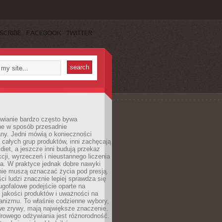
SCRIBE
FACEBOOK
TWITTER
wianie bardzo często bywa
ne w sposób przesadnie
ny. Jedni mówią o konieczności
 całych grup produktów, inni zachęcają
iet, a jeszcze inni budują przekaz
kcji, wyrzeczeń i nieustannego liczenia
a. W praktyce jednak dobre nawyki
nie muszą oznaczać życia pod presją.
ci ludzi znacznie lepiej sprawdza się
ugofalowe podejście oparte na
, jakości produktów i uważności na
anizmu. To właśnie codzienne wybory,
we zrywy, mają największe znaczenie.
rowego odżywiania jest różnorodność.