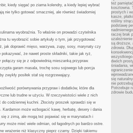
też pamiętać
bir, kiedy sięgać po ziarna kolendry, a kiedy lepiej wybrać
kosztowna. T
ą nie tylko gotować smaczniej, ale również świadomiej
prostych i w
kasze, płatk
rośliny strą
podstawę pe
nadmiernego
kulinarna wyobraźnia. To właśnie on prowadzi czytelnika
raczej brak 
uzależnienie
ożna tu wyobrazić sobie artykuły o tym, jak przygotować
są droższe, 
, jak doprawić mięso, warzywa, zupy, sosy, marynaty czy
zdrowia. Dł
konsekwencja
pokazywać, że nawet proste składniki, takie jak ryż,
wszystkiego.
y połączy się je z odpowiednią mieszanką przypraw.
dwóch prosty
śniadania, w
zczypta garam masala, trochę sosu sojowego lub porcja
ograniczeni
wprowadzane
by zwykły posiłek stał się rozgrzewający.
się natural
nie potrzebuj
Potrzebuje r
 możliwość porównywania przypraw i dodatków, które dla
zdrowie budu
yczne lub trudne w użyciu. W rzeczywistości wiele z nich
o codziennej kuchni. Złocisty proszek sprawdzi się w
h. Kardamon może wzbogacić kawę, herbatę, desery i dania
się z zimą, ale mogą też pojawiać się w marynatach i
urry może mieć wiele odmian, od łagodnych po bardzo ostre.
nne wrażenie niż klasyczny pieprz czarny. Dzięki takiemu