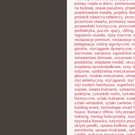
pompy ciepła w domu
,
porównywar
na budowę
,
prawa pasażera
,
proj
projektowanie światła
,
projekty d
protokół zdawczo-odbiorczy
,
prze
przestrzeń otwarta
,
przetwory ow
przewodniki turystyczne
,
przycina
profilaktyka
,
puzzle
,
quizy
,
rafting
regulamin osiedla
,
rejsy rzeczne
,
restauracje premium
,
restauracje 
pielęgnacja
,
rośliny egzotyczne
,
r
górskie
,
rozciąganie dynamiczne
,
sezonowe
,
sanatoria
,
sąsiedzkie r
serowarstwo domowe
,
sezonowe 
produktów
,
składanie modeli
,
skrz
śniadania wysokobiałkowe
,
sosy 
rodzinne
,
spółdzielnia mieszkanio
głosem
,
stodoła mieszkalna
,
stree
styl eklektyczny
,
styl japandi
,
sty
styl modern farmhouse
,
superfood 
sojowe
,
święta kulinarne
,
sylweste
podróżne
,
szkodniki roślin
,
szkolen
historyczne
,
szlaki kulinarne
,
szla
szlaki winiarskie
,
szlaki zamków
,
building event
,
technologie smart
house
,
tłumacz offline
,
tofu przepi
trekking
,
trening funkcjonalny
,
tury
turystyka literacka
,
turystyka przy
ukryte perełki
,
uprawa kiełków
,
upr
pomidorów
,
uprawa truskawek
,
usł
vanlife
,
wakacje egzotyczne
,
waka