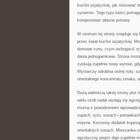
kuchni azjatyckiej, jak stosować im
cynamon. Tego typu treści pomagaj
komponować własne potrawy.
W centrum tej strony znajduje się 
przez świat kuchni azjatyckiej. M
domowe curry, czym wzbogacić ryż
dania jednogarnkowe. Strona może 
zyskują zupełnie nowy wymiar, gd
Wystarczy odrobina ostrej nuty, s
orientalnego koncentratu smaku, a
Dużą wartością takiej strony jest
wielu osób nadal wydają się egzot
można z powodzeniem wprowadzić d
zupach, ryżu, sosach i potrawkac
mięsne. Korzenny dodatek kojarzą 
orientalnych sosach. Mieszanka c
egzotyczny pieprz daje zupełnie i