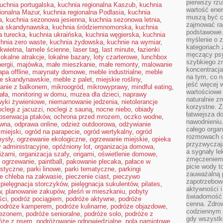
pierwszy rzu
uchnia portugalska
,
kuchnia regionalna Kaszub
,
kuchnia
wartość ener
ionalna Mazur
,
kuchnia regionalna Podlasia
,
kuchnia
muszą być c
a
,
kuchnia sezonowa jesienna
,
kuchnia sezonowa letnia
,
zajmować rac
ia skandynawska
,
kuchnia śródziemnomorska
,
kuchnia
podstawowe.
a turecka
,
kuchnia ukraińska
,
kuchnia węgierska
,
kuchnia
myślenie o 
hnia zero waste
,
kuchnia żydowska
,
kuchnie na wymiar
,
kategoriach
 kwietna
,
lamele ścienne
,
laser tag
,
last minute
,
łazienki
męczący psy
lokalne atrakcje
,
lokalne bazary
,
loty czarterowe
,
lunchbox
szybkiego zn
ergii
,
majówka
,
małe mieszkanie
,
małe remonty
,
malowanie
koncentracja
pa offline
,
marynaty domowe
,
meble industrialne
,
meble
na tym, co n
e skandynawskie
,
meble z palet
,
miejskie rośliny
,
jeść więcej 
anie z balkonem
,
mikroogród
,
mikrowyprawy
,
mindful eating
,
wartościowe 
ała
,
monitoring w domu
,
muzea dla dzieci
,
naprawy
naturalnie z
yki żywieniowe
,
niemarnowanie jedzenia
,
nietolerancje
korzystne. Z
oclegi z jacuzzi
,
noclegi z sauną
,
nocne niebo
,
obiady
łatwiejsza 
bserwacja ptaków
,
ochrona przed mrozem
,
oczko wodne
,
nawodnieniu
ewna
,
odprawa online
,
odzież outdoorowa
,
odżywianie
całego organ
 miejski
,
ogród na parapecie
,
ogród wertykalny
,
ogród
rozmowach o
ysły
,
ogrzewanie ekologiczne
,
ogrzewanie miejskie
,
opieka
przyzwyczaja
y administracyjne
,
opóźniony lot
,
organizacja domowa
,
a sygnały le
iżarni
,
organizacja szafy
,
origami
,
oświetlenie domowe
,
zmęczeniem 
 ogrzewanie
,
paintball
,
pakowanie plecaka
,
pałace w
picie wody t
ustyczne
,
parki linowe
,
parki tematyczne
,
parkingi
zauważalną 
ie chleba na zakwasie
,
pieczenie ciast
,
pieczywo
zapotrzebowa
,
pielęgnacja storczyków
,
pielęgnacja sukulentów
,
pilates
,
aktywności 
w
,
planowanie zakupów
,
pleśń w mieszkaniu
,
pobyty
świadomość 
ści
,
podróż pociągiem
,
podróże aktywne
,
podróże
cenna. Zdrow
odróże kamperem
,
podróże kulinarne
,
podróże objazdowe
,
codziennym 
sezonem
,
podróże senioralne
,
podróże solo
,
podróże z
gdy wszystk
óże z psem
,
podróżowanie odpowiedzialne
,
pola namiotowe
,