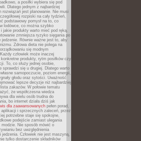
padkowo, a posiłki wybiera się pod
li. Dlatego jednym z najbardziej
 rozwiązań jest planowanie. Nie musi
zegółowej rozpiski na cały tydzień,
ieć podstawowy pomysł na to, co
ę w lodówce, co można szybko
i jakie produkty warto mieć pod ręką.
otowanie zmniejsza ryzyko sięgania po
jedzenie. Równie ważne jest to, aby
nizmu. Zdrowa dieta nie polega na
orządkowaniu się modnym
 Każdy człowiek może inaczej
konkretne produkty, rytm posiłków czy
ji. To, co służy jednej osobie,
e sprawdzi się u drugiej. Dlatego warto
własne samopoczucie, poziom energii,
sygnały głodu oraz sytości. Uważność
jmować lepsze decyzje niż najbardziej
 lista zakazów. W połowie tematu
ażyć, że współczesna wiedza
ywa dla wielu osób trudna do
ia, bo internet działa dziś jak
wis dla zaawansowanych
pełen porad,
, aplikacji i sprzecznych zaleceń, przez
iej potrzebne staje się spokojne,
dkowe podejście zamiast ulegania
j modzie. Nie sposób mówić o
ywianiu bez uwzględnienia
 jedzenia. Człowiek nie jest maszyną,
 nie tylko dostarczenie składników