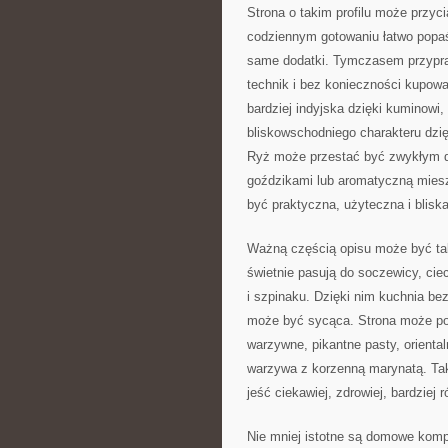
Strona o takim profilu może przyc
codziennym gotowaniu łatwo popaś
same dodatki. Tymczasem przypra
technik i bez konieczności kupow
bardziej indyjska dzięki kuminowi
bliskowschodniego charakteru dzię
Ryż może przestać być zwykłym d
goździkami lub aromatyczną miesz
być praktyczna, użyteczna i blisk
Ważną częścią opisu może być tak
świetnie pasują do soczewicy, cieci
i szpinaku. Dzięki nim kuchnia be
może być sycąca. Strona może po
warzywne, pikantne pasty, oriental
warzywa z korzenną marynatą. Taki
jeść ciekawiej, zdrowiej, bardziej 
Nie mniej istotne są domowe kom