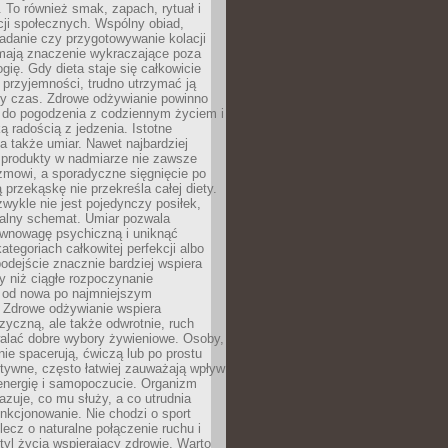
To również smak, zapach, rytuał i
cji społecznych. Wspólny obiad,
adanie czy przygotowywanie kolacji
 mają znaczenie wykraczające poza
ogię. Gdy dieta staje się całkowicie
przyjemności, trudno utrzymać ją
zy czas. Zdrowe odżywianie powinno
 do pogodzenia z codziennym życiem i
ą radością z jedzenia. Istotne
 także umiar. Nawet najbardziej
 produkty w nadmiarze nie zawsze
zmowi, a sporadyczne sięgnięcie po
 przekąskę nie przekreśla całej diety.
ykle nie jest pojedynczy posiłek,
zalny schemat. Umiar pozwala
wnowagę psychiczną i uniknąć
ategoriach całkowitej perfekcji albo
podejście znacznie bardziej wspiera
y niż ciągłe rozpoczynanie
 od nowa po najmniejszym
. Zdrowe odżywianie wspiera
zyczną, ale także odwrotnie, ruch
alać dobre wybory żywieniowe. Osoby,
rnie spacerują, ćwiczą lub po prostu
tywne, często łatwiej zauważają wpływ
energię i samopoczucie. Organizm
azuje, co mu służy, a co utrudnia
nkcjonowanie. Nie chodzi o sport
ecz o naturalne połączenie ruchu i
tyl życia wspierający zdrowie. Warto