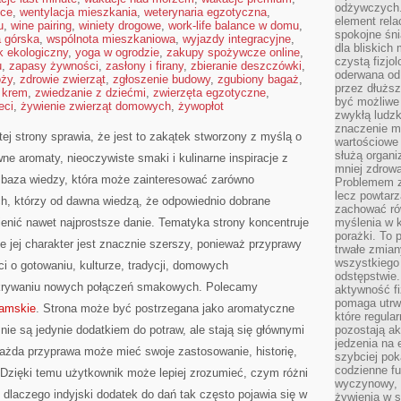
odżywczych. 
sce
,
wentylacja mieszkania
,
weterynaria egzotyczna
,
element rela
u
,
wine pairing
,
winiety drogowe
,
work-life balance w domu
,
spokojne śni
 górska
,
wspólnota mieszkaniowa
,
wyjazdy integracyjne
,
dla bliskich
 ekologiczny
,
yoga w ogrodzie
,
zakupy spożywcze online
,
czystą fizjol
u
,
zapasy żywności
,
zasłony i firany
,
zbieranie deszczówki
,
oderwana od 
óży
,
zdrowie zwierząt
,
zgłoszenie budowy
,
zgubiony bagaż
,
przez dłużs
 krem
,
zwiedzanie z dziećmi
,
zwierzęta egzotyczne
,
być możliwe
eci
,
żywienie zwierząt domowych
,
żywopłot
zwykłą ludzk
znaczenie ma
tej strony sprawia, że jest to zakątek stworzony z myślą o
wartościowe
służą organi
ne aromaty, nieoczywiste smaki i kulinarne inspiracje z
mniej zdrową
a baza wiedzy, która może zainteresować zarówno
Problemem zw
lecz powtar
ych, którzy od dawna wiedzą, że odpowiednio dobrane
zachować ró
ienić nawet najprostsze danie. Tematyka strony koncentruje
myślenia w k
porażki. To 
le jej charakter jest znacznie szerszy, ponieważ przyprawy
trwałe zmian
wszystkiego
i o gotowaniu, kulturze, tradycji, domowych
odstępstwie
krywaniu nowych połączeń smakowych. Polecamy
aktywność fi
pomaga utrw
amskie
. Strona może być postrzegana jako aromatyczne
które regula
e są jedynie dodatkiem do potraw, ale stają się głównymi
pozostają ak
jedzenia na 
ażda przyprawa może mieć swoje zastosowanie, historię,
szybciej pok
codzienne fu
 Dzięki temu użytkownik może lepiej zrozumieć, czym różni
wyczynowy, l
dlaczego indyjski dodatek do dań tak często pojawia się w
żywienia w s