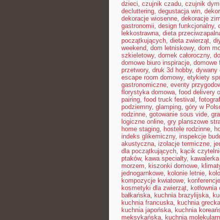
dzieci
,
czujnik czadu
,
czujnik dym
decluttering
,
degustacja win
,
dekor
dekoracje wiosenne
,
dekoracje zi
gastronomii
,
design funkcjonalny
,
lekkostrawna
,
dieta przeciwzapaln
początkujących
,
dieta zwierząt
,
di
weekend
,
dom letniskowy
,
dom mo
szkieletowy
,
domek całoroczny
,
do
domowe biuro inspiracje
,
domowe f
przetwory
,
druk 3d hobby
,
dywany 
escape room domowy
,
etykiety s
gastronomiczne
,
eventy przygodo
florystyka domowa
,
food delivery o
pairing
,
food truck festival
,
fotogra
podziemny
,
glamping
,
góry w Pols
rodzinne
,
gotowanie sous vide
,
gra
logiczne online
,
gry planszowe str
home staging
,
hostele rodzinne
,
ho
indeks glikemiczny
,
inspekcje bud
akustyczna
,
izolacje termiczne
,
je
dla początkujących
,
kącik czyteln
ptaków
,
kawa specialty
,
kawalerka
morzem
,
kiszonki domowe
,
klimat
jednogarnkowe
,
kolonie letnie
,
kolo
kompozycje kwiatowe
,
konferencje
kosmetyki dla zwierząt
,
kotłownia
bałkańska
,
kuchnia brazylijska
,
ku
kuchnia francuska
,
kuchnia greck
kuchnia japońska
,
kuchnia koreań
meksykańska
,
kuchnia molekular