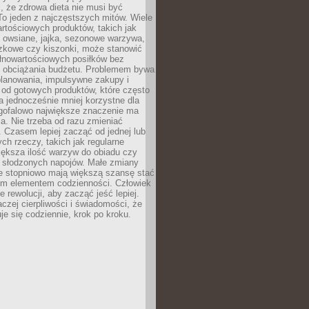
, że zdrowa dieta nie musi być
o jeden z najczęstszych mitów. Wiele
artościowych produktów, takich jak
i owsiane, jajka, sezonowe warzywa,
czkowe czy kiszonki, może stanowić
łnowartościowych posiłków bez
 obciążania budżetu. Problemem bywa
planowania, impulsywne zakupy i
 od gotowych produktów, które często
a jednocześnie mniej korzystne dla
ugofalowo największe znaczenie ma
. Nie trzeba od razu zmieniać
 Czasem lepiej zacząć od jednej lub
ch rzeczy, takich jak regularne
iększa ilość warzyw do obiadu czy
e słodzonych napojów. Małe zmiany
 stopniowo mają większą szansę stać
nym elementem codzienności. Człowiek
e rewolucji, aby zacząć jeść lepiej.
aczej cierpliwości i świadomości, że
je się codziennie, krok po kroku.