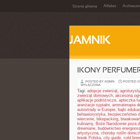
Alfabet
Archiwum
Strona główna
JAMNIK
IKONY PERFUME
POSTED BY ADMIN
POSTED ON
WYŁĄCZONA
Tagi:
adopcje zwierząt
,
agroturyst
zwierząt domowych
,
akcesoria og
aplikacje podróżnicze
,
apteczka t
aranżacje sypialni
,
aromaterapia 
autostrady w Europie
,
bajki eduka
behawiorystyka
,
bezpieczeństwo d
wiercenie
,
bikepacking
,
biwakowan
kulinarny
,
Boże Narodzenie poza
drewniane
,
budownictwo energoos
artystyczna
,
choroby roślin donic
break Polska
,
city guide
,
cold bre