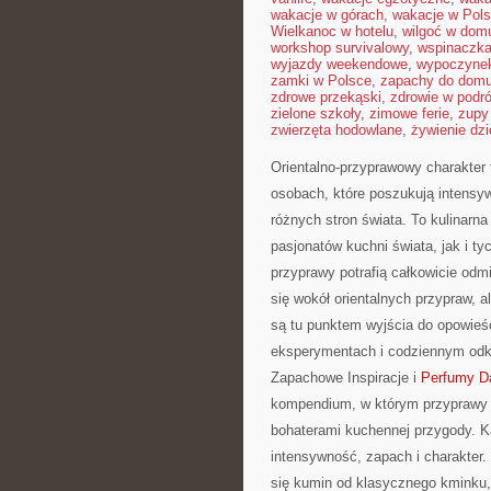
wakacje w górach
,
wakacje w Pol
Wielkanoc w hotelu
,
wilgoć w dom
workshop survivalowy
,
wspinaczka
wyjazdy weekendowe
,
wypoczynek
zamki w Polsce
,
zapachy do dom
zdrowe przekąski
,
zdrowie w podr
zielone szkoły
,
zimowe ferie
,
zupy
zwierzęta hodowlane
,
żywienie dzi
Orientalno-przyprawowy charakter 
osobach, które poszukują intensyw
różnych stron świata. To kulinarn
pasjonatów kuchni świata, jak i t
przyprawy potrafią całkowicie odm
się wokół orientalnych przypraw, a
są tu punktem wyjścia do opowieśc
eksperymentach i codziennym od
Zapachowe Inspiracje i
Perfumy D
kompendium, w którym przyprawy ni
bohaterami kuchennej przygody. K
intensywność, zapach i charakter.
się kumin od klasycznego kminku, 