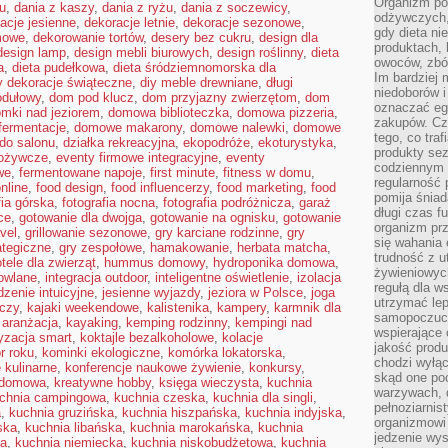
Organizm pot
u
,
dania z kaszy
,
dania z ryżu
,
dania z soczewicy
,
odżywczych, 
acje jesienne
,
dekoracje letnie
,
dekoracje sezonowe
,
gdy dieta ni
mowe
,
dekorowanie tortów
,
desery bez cukru
,
design dla
produktach, 
design lamp
,
design mebli biurowych
,
design roślinny
,
dieta
owoców, zbóż
a
,
dieta pudełkowa
,
dieta śródziemnomorska dla
Im bardziej
y dekoracje świąteczne
,
diy meble drewniane
,
długi
niedoborów 
dułowy
,
dom pod klucz
,
dom przyjazny zwierzętom
,
dom
oznaczać eg
mki nad jeziorem
,
domowa biblioteczka
,
domowa pizzeria
,
zakupów. Cz
ermentacje
,
domowe makarony
,
domowe nalewki
,
domowe
tego, co traf
do salonu
,
działka rekreacyjna
,
ekopodróże
,
ekoturystyka
,
produkty se
pożywcze
,
eventy firmowe integracyjne
,
eventy
codziennym 
we
,
fermentowane napoje
,
first minute
,
fitness w domu
,
regularność 
nline
,
food design
,
food influencerzy
,
food marketing
,
food
pomija śniad
fia górska
,
fotografia nocna
,
fotografia podróżnicza
,
garaż
długi czas f
ce
,
gotowanie dla dwojga
,
gotowanie na ognisku
,
gotowanie
organizm prz
vel
,
grillowanie sezonowe
,
gry karciane rodzinne
,
gry
się wahania 
ategiczne
,
gry zespołowe
,
hamakowanie
,
herbata matcha
,
trudność z 
tele dla zwierząt
,
hummus domowy
,
hydroponika domowa
,
żywieniowych
owlane
,
integracja outdoor
,
inteligentne oświetlenie
,
izolacja
regułą dla w
dzenie intuicyjne
,
jesienne wyjazdy
,
jeziora w Polsce
,
joga
utrzymać lep
iczy
,
kajaki weekendowe
,
kalistenika
,
kampery
,
karmnik dla
samopoczuci
 aranżacja
,
kayaking
,
kemping rodzinny
,
kempingi nad
wspierające 
yzacja smart
,
koktajle bezalkoholowe
,
kolacje
jakość prod
r roku
,
kominki ekologiczne
,
komórka lokatorska
,
chodzi wyłącz
 kulinarne
,
konferencje naukowe żywienie
,
konkursy
,
skąd one po
 domowa
,
kreatywne hobby
,
księga wieczysta
,
kuchnia
warzywach, d
chnia campingowa
,
kuchnia czeska
,
kuchnia dla singli
,
pełnoziarnis
a
,
kuchnia gruzińska
,
kuchnia hiszpańska
,
kuchnia indyjska
,
organizmowi
ska
,
kuchnia libańska
,
kuchnia marokańska
,
kuchnia
jedzenie wys
na
,
kuchnia niemiecka
,
kuchnia niskobudżetowa
,
kuchnia