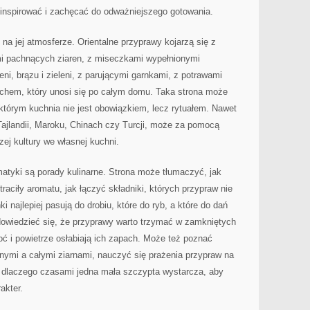
inspirować i zachęcać do odważniejszego gotowania.
na jej atmosferze. Orientalne przyprawy kojarzą się z
mi pachnących ziaren, z miseczkami wypełnionymi
ni, brązu i zieleni, z parującymi garnkami, z potrawami
chem, który unosi się po całym domu. Taka strona może
 którym kuchnia nie jest obowiązkiem, lecz rytuałem. Nawet
, Tajlandii, Maroku, Chinach czy Turcji, może za pomocą
ej kultury we własnej kuchni.
tyki są porady kulinarne. Strona może tłumaczyć, jak
aciły aromatu, jak łączyć składniki, których przypraw nie
 najlepiej pasują do drobiu, które do ryb, a które do dań
dowiedzieć się, że przyprawy warto trzymać w zamkniętych
oć i powietrze osłabiają ich zapach. Może też poznać
nymi a całymi ziarnami, nauczyć się prażenia przypraw na
ć, dlaczego czasami jedna mała szczypta wystarcza, aby
akter.