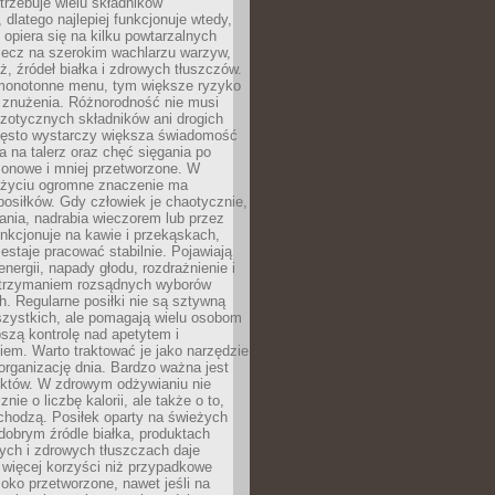
rzebuje wielu składników
dlatego najlepiej funkcjonuje wtedy,
e opiera się na kilku powtarzalnych
lecz na szerokim wachlarzu warzyw,
, źródeł białka i zdrowych tłuszczów.
 monotonne menu, tym większe ryzyko
i znużenia. Różnorodność nie musi
zotycznych składników ani drogich
ęsto wystarczy większa świadomość
ia na talerz oraz chęć sięgania po
zonowe i mniej przetworzone. W
życiu ogromne znaczenie ma
posiłków. Gdy człowiek je chaotycznie,
ania, nadrabia wieczorem lub przez
unkcjonuje na kawie i przekąskach,
estaje pracować stabilnie. Pojawiają
energii, napady głodu, rozdrażnienie i
utrzymaniem rozsądnych wyborów
. Regularne posiłki nie są sztywną
szystkich, ale pomagają wielu osobom
szą kontrolę nad apetytem i
em. Warto traktować je jako narzędzie
organizację dnia. Bardzo ważna jest
uktów. W zdrowym odżywianiu nie
nie o liczbę kalorii, ale także o to,
chodzą. Posiłek oparty na świeżych
obrym źródle białka, produktach
tych i zdrowych tłuszczach daje
 więcej korzyści niż przypadkowe
oko przetworzone, nawet jeśli na