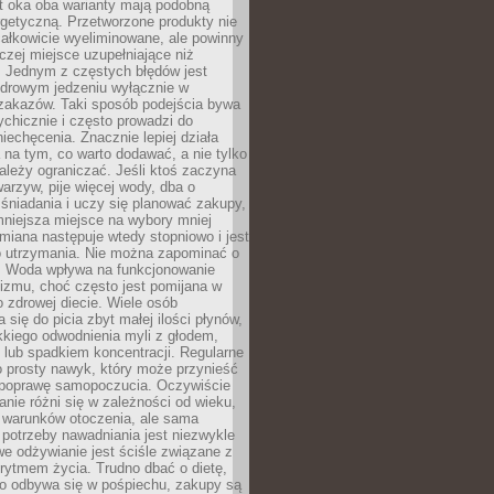
t oka oba warianty mają podobną
getyczną. Przetworzone produkty nie
ałkowicie wyeliminowane, ale powinny
zej miejsce uzupełniające niż
 Jednym z częstych błędów jest
zdrowym jedzeniu wyłącznie w
 zakazów. Taki sposób podejścia bywa
chicznie i często prowadzi do
iechęcenia. Znacznie lepiej działa
 na tym, co warto dodawać, a nie tylko
ależy ograniczać. Jeśli ktoś zaczyna
warzyw, pije więcej wody, dba o
śniadania i uczy się planować zakupy,
mniejsza miejsce na wybory mniej
miana następuje wtedy stopniowo i jest
do utrzymania. Nie można zapominać o
. Woda wpływa na funkcjonowanie
izmu, choć często jest pomijana w
 zdrowej diecie. Wiele osób
 się do picia zbyt małej ilości płynów,
kkiego odwodnienia myli z głodem,
lub spadkiem koncentracji. Regularne
o prosty nawyk, który może przynieść
poprawę samopoczucia. Oczywiście
nie różni się w zależności od wieku,
i warunków otoczenia, ale sama
potrzeby nawadniania jest niezwykle
e odżywianie jest ściśle związane z
rytmem życia. Trudno dbać o dietę,
o odbywa się w pośpiechu, zakupy są