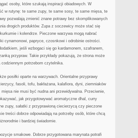
iągać osoby, które szukają inspiracji obiadowych. W
ć w rutynę: te same zupy, te same sosy, te same mięsa, te
wy pozwalają zmienić znane potrawy bez skomplikowanych
ania drogich produktów. Zupa z soczewicy może stać się
, kurkumie i kolendrze. Pieczone warzywa mogą nabrać
ki cynamonowi, papryce, czosnkowi i odrobinie ostrości.
odatkiem, jeśli wzbogaci się go kardamonem, szafranem,
anką przypraw. Takie przykłady pokazują, że strona może
a codziennym potrzebom czytelnika.
że posiłki oparte na warzywach. Orientalne przyprawy
erzycy, fasoli, tofu, bakłażana, kalafiora, dyni, ziemniaków
z mięsa nie musi być nudna ani przewidywalna. Przeciwnie,
kazywać, jak przygotowywać aromatyczne dhal, curry
ne zupy, sałatki z przyprawioną ciecierzycą czy pieczone
e treści dobrze odpowiadają na potrzeby osób, które chcą
różnorodnie i bardziej świadomie.
pozycje smakowe. Dobrze przygotowana marynata potrafi