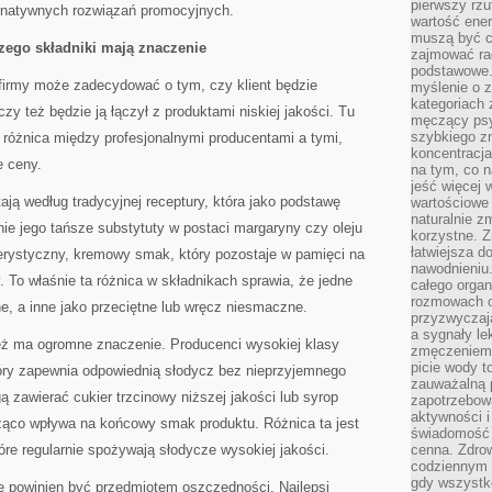
pierwszy rzu
ernatywnych rozwiązań promocyjnych.
wartość ener
muszą być c
zego składniki mają znaczenie
zajmować rac
podstawowe.
 firmy może zadecydować o tym, czy klient będzie
myślenie o 
kategoriach
zy też będzie ją łączył z produktami niskiej jakości. Tu
męczący psy
szybkiego zn
 różnica między profesjonalnymi producentami a tymi,
koncentracja
e ceny.
na tym, co n
jeść więcej 
ją według tradycyjnej receptury, która jako podstawę
wartościowe 
naturalnie z
ie jego tańsze substytuty w postaci margaryny czy oleju
korzystne. Z
łatwiejsza 
rystyczny, kremowy smak, który pozostaje w pamięci na
nawodnieniu
To właśnie ta różnica w składnikach sprawia, że jedne
całego organ
rozmowach o
, a inne jako przeciętne lub wręcz niesmaczne.
przyzwyczaja
a sygnały le
eż ma ogromne znaczenie. Producenci wysokiej klasy
zmęczeniem 
picie wody t
który zapewnia odpowiednią słodycz bez nieprzyjemnego
zauważalną 
zawierać cukier trzcinowy niższej jakości lub syrop
zapotrzebowa
aktywności 
ząco wpływa na końcowy smak produktu. Różnica ta jest
świadomość 
óre regularnie spożywają słodycze wysokiej jakości.
cenna. Zdrow
codziennym 
gdy wszystk
nie powinien być przedmiotem oszczędności. Najlepsi