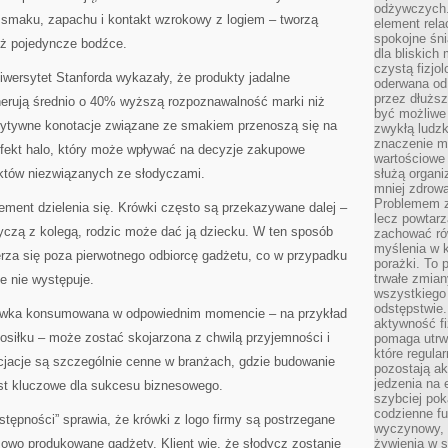
odżywczych. 
 smaku, zapachu i kontakt wzrokowy z logiem – tworzą
element rela
spokojne śni
niż pojedyncze bodźce.
dla bliskich
czystą fizjol
wersytet Stanforda wykazały, że produkty jadalne
oderwana od 
przez dłużs
erują średnio o 40% wyższą rozpoznawalność marki niż
być możliwe
ozytywne konotacje związane ze smakiem przenoszą się na
zwykłą ludzk
znaczenie ma
 efekt halo, który może wpływać na decyzje zakupowe
wartościowe
któw niezwiązanych ze słodyczami.
służą organi
mniej zdrową
Problemem zw
ement dzielenia się. Krówki często są przekazywane dalej –
lecz powtar
yczą z kolegą, rodzic może dać ją dziecku. W ten sposób
zachować ró
myślenia w k
rza się poza pierwotnego odbiorcę gadżetu, co w przypadku
porażki. To 
trwałe zmian
e nie występuje.
wszystkiego
odstępstwie
rówka konsumowana w odpowiednim momencie – na przykład
aktywność fi
osiłku – może zostać skojarzona z chwilą przyjemności i
pomaga utrw
które regula
cjacje są szczególnie cenne w branżach, gdzie budowanie
pozostają ak
jedzenia na 
jest kluczowe dla sukcesu biznesowego.
szybciej pok
codzienne fu
stępności” sprawia, że krówki z logo firmy są postrzegane
wyczynowy, l
owo produkowane gadżety. Klient wie, że słodycz zostanie
żywienia w s