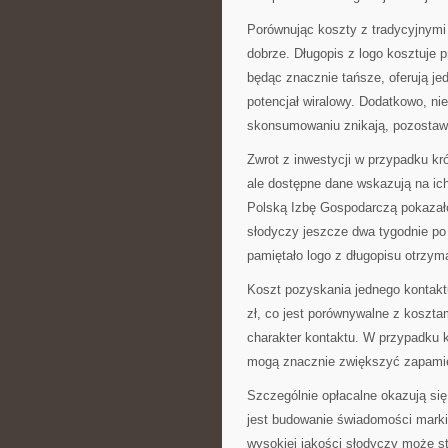
Porównując koszty z tradycyjnym
dobrze. Długopis z logo kosztuje pr
będąc znacznie tańsze, oferują je
potencjał wiralowy. Dodatkowo, n
skonsumowaniu znikają, pozostaw
Zwrot z inwestycji w przypadku kr
ale dostępne dane wskazują na i
Polską Izbę Gospodarczą pokazał
słodyczy jeszcze dwa tygodnie po
pamiętało logo z długopisu otrzy
Koszt pozyskania jednego kontakt
zł, co jest porównywalne z kosztam
charakter kontaktu. W przypadku 
mogą znacznie zwiększyć zapamię
Szczególnie opłacalne okazują si
jest budowanie świadomości marki
wysokiej jakości słodyczy może st