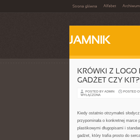
Alfabet
Archiwum
Strona główna
JAMNIK
KRÓWKI Z LOGO 
GADŻET CZY KIT?
POSTED BY ADMIN
POSTED ON
WYŁĄCZONA
Kiedy ostatnio otrzymałeś słodycz
przypominała o konkretnej marce 
plastikowymi długopisami i stand
gadżet, który trafia prosto do ser