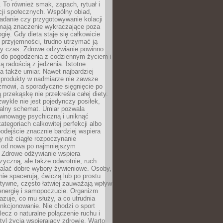
To również smak, zapach, rytuał i
cji społecznych. Wspólny obiad,
adanie czy przygotowywanie kolacji
 mają znaczenie wykraczające poza
ogię. Gdy dieta staje się całkowicie
przyjemności, trudno utrzymać ją
zy czas. Zdrowe odżywianie powinno
 do pogodzenia z codziennym życiem i
ą radością z jedzenia. Istotne
 także umiar. Nawet najbardziej
 produkty w nadmiarze nie zawsze
zmowi, a sporadyczne sięgnięcie po
 przekąskę nie przekreśla całej diety.
ykle nie jest pojedynczy posiłek,
zalny schemat. Umiar pozwala
wnowagę psychiczną i uniknąć
ategoriach całkowitej perfekcji albo
podejście znacznie bardziej wspiera
y niż ciągłe rozpoczynanie
 od nowa po najmniejszym
. Zdrowe odżywianie wspiera
zyczną, ale także odwrotnie, ruch
alać dobre wybory żywieniowe. Osoby,
rnie spacerują, ćwiczą lub po prostu
tywne, często łatwiej zauważają wpływ
energię i samopoczucie. Organizm
azuje, co mu służy, a co utrudnia
nkcjonowanie. Nie chodzi o sport
ecz o naturalne połączenie ruchu i
tyl życia wspierający zdrowie. Warto