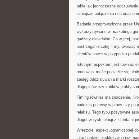
takie jak jednoczesne odczuwanie
silniejsze połączenia neuronalne 
Badania przeprowadzone przez Uni
wykorzystywane w marketingu gen
gadżety niejedalne. Co więcej, p
postrzeganie całej firmy, tworząc
klientów nawet w przypadku produ
Istotnym aspektem jest również el
pracownik może podzielić się słod
zasięg oddziaływania marki rozsze
długopisów czy kubków praktyczni
Timing również ma znaczenie. K
podczas przerwy w pracy czy po p
relaksu. Tego typu pozytywne aso
długotrwałych relacji z klientami 
Wreszcie, aspekt „ograniczonej do
jako bardziej ekskluzywne niż mas