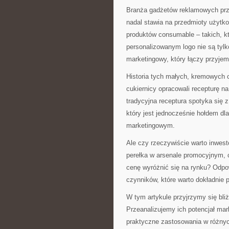
Branża gadżetów reklamowych prz
nadal stawia na przedmioty użytk
produktów consumable – takich, k
personalizowanym logo nie są tylko
marketingowy, który łączy przyje
Historia tych małych, kremowych 
cukiernicy opracowali recepturę na 
tradycyjna receptura spotyka się 
który jest jednocześnie hołdem dl
marketingowym.
Ale czy rzeczywiście warto inwes
perełka w arsenale promocyjnym, cz
cenę wyróżnić się na rynku? Odpow
czynników, które warto dokładnie 
W tym artykule przyjrzymy się bl
Przeanalizujemy ich potencjał mar
praktyczne zastosowania w różnyc