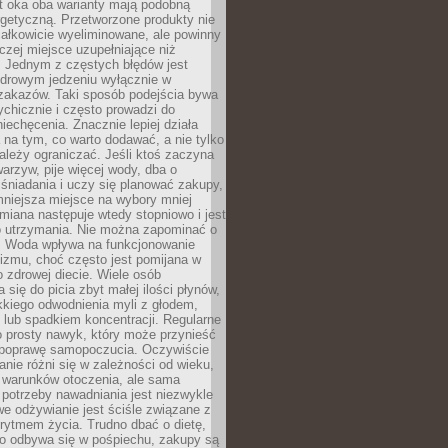
t oka oba warianty mają podobną
getyczną. Przetworzone produkty nie
ałkowicie wyeliminowane, ale powinny
zej miejsce uzupełniające niż
 Jednym z częstych błędów jest
zdrowym jedzeniu wyłącznie w
 zakazów. Taki sposób podejścia bywa
chicznie i często prowadzi do
iechęcenia. Znacznie lepiej działa
 na tym, co warto dodawać, a nie tylko
ależy ograniczać. Jeśli ktoś zaczyna
warzyw, pije więcej wody, dba o
śniadania i uczy się planować zakupy,
mniejsza miejsce na wybory mniej
miana następuje wtedy stopniowo i jest
do utrzymania. Nie można zapominać o
. Woda wpływa na funkcjonowanie
izmu, choć często jest pomijana w
 zdrowej diecie. Wiele osób
 się do picia zbyt małej ilości płynów,
kkiego odwodnienia myli z głodem,
lub spadkiem koncentracji. Regularne
o prosty nawyk, który może przynieść
poprawę samopoczucia. Oczywiście
nie różni się w zależności od wieku,
i warunków otoczenia, ale sama
potrzeby nawadniania jest niezwykle
e odżywianie jest ściśle związane z
rytmem życia. Trudno dbać o dietę,
o odbywa się w pośpiechu, zakupy są