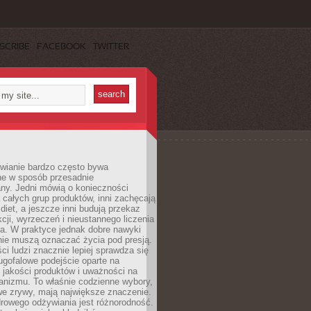
SCRIBE
FACEBOOK
TWITTER
wianie bardzo często bywa
ne w sposób przesadnie
ny. Jedni mówią o konieczności
 całych grup produktów, inni zachęcają
iet, a jeszcze inni budują przekaz
kcji, wyrzeczeń i nieustannego liczenia
a. W praktyce jednak dobre nawyki
nie muszą oznaczać życia pod presją.
ci ludzi znacznie lepiej sprawdza się
ugofalowe podejście oparte na
, jakości produktów i uważności na
anizmu. To właśnie codzienne wybory,
we zrywy, mają największe znaczenie.
rowego odżywiania jest różnorodność.