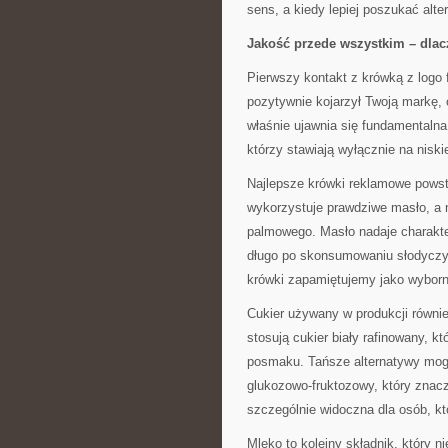
sens, a kiedy lepiej poszukać alt
Jakość przede wszystkim – dlac
Pierwszy kontakt z krówką z logo
pozytywnie kojarzył Twoją markę, c
właśnie ujawnia się fundamentalna
którzy stawiają wyłącznie na niski
Najlepsze krówki reklamowe powsta
wykorzystuje prawdziwe masło, a n
palmowego. Masło nadaje charakte
długo po skonsumowaniu słodyczy. 
krówki zapamiętujemy jako wyborne
Cukier używany w produkcji równi
stosują cukier biały rafinowany, 
posmaku. Tańsze alternatywy mogą 
glukozowo-fruktozowy, który znac
szczególnie widoczna dla osób, kt
Mleko to kolejny składnik, który 