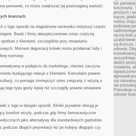
też pamiętać
na ponownie, co może zwiększać jej postrzeganą wartość.
kosztowna. T
prostych i w
nych branżach
kasze, płatk
rośliny strą
podstawę pe
h z logo sposób na złagodzenie wizerunku instytucji często
nadmiernego
stępne. Banki i firmy ubezpieczeniowe coraz częściej
raczej brak 
uzależnienie
 spotkań z klientami, szczególnie przy omawianiu
są droższe, 
sowych. Moment degustacji krówki może przełamać lody i
zdrowia. Dł
konsekwencja
sferę rozmowy.
wszystkiego.
dwóch prosty
nserwatywna w podejściu do marketingu, również zaczyna
śniadania, w
ograniczeni
ementu budującego relacje z klientami. Kancelarie prawne
wprowadzane
sultacji, co pomaga zmniejszyć stres związany z wizytą u
się natural
nie potrzebuj
ują tego typu gesty lepiej niż szczegóły prawne omawiane
Potrzebuje r
zdrowie budu
ki z logo w dwojaki sposób. Kliniki prywatne oferują je
ący komfort wizyty, podczas gdy firmy farmaceutyczne
medycznych jako alternatywy dla standardowych gadżetów.
z podczas długich prezentacji niż po kolejny długopis czy