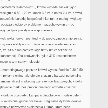
i gadżetami reklamowymu, krówki wypada zaskakująco
zeciętnie 0,80-1,20 zł, kubek 3-5 zł, a notes 2-4 zł. Krówki,
dnocześnie bardziej bezpośredni kontakt z marką i większy
ie obciążają odbiorcy problemem przechowywania – po
iając jedynie pozytywne wspomnienie.
ówek reklamowych jest trudny do precyzyjnego zmierzenia,
ch wysoką efektywność. Badanie przeprowadzone przez
o, że 73% osób pamięta logo firmy umieszczone na
 konsumpcji. Dla porównania, tylko 31% respondentów
manego w tym samym okresie.
u marketingowego poprzez krówki wynosi średnio 0,30-0,50
i reklamy online, ale oferuje znacznie bardziej personalny
kampanii direct marketing czy eventów branżowych, krówki
tywanie marki bez proporcjonalnego wzrostu kosztów.
ę krówki w przypadku kampanii długofalowych, gdzie celem
 w określonej grupie docelowej. Regularne dystrybuowanie
worzyć pozytywne skojarzenia z firmą, które będą