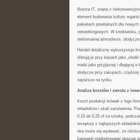
Branża IT, znana z niekonwencjona
element budowania kultury organiz
pakietach powitalnych dla nowyc
networkingowych. W środowisku, g
nieformalnej atmosferze, słodycze
Handel detaliczny wykorzystuje kró
oferują je przy kasach jako „słod
marki jako przyjaznej i dbającej o
słodycze przy zakupach, częściej 
najniższe na rynku.
Analiza kosztów i zwrotu z inwes
Koszt produkcji krówek z logo firm
składników i skali zamówienia. 
0,15 do 0,25 zł za sztukę, podcz
receptury z najlepszych składników
oka może się wydawać, że różnica
kampanii marketingowej okazuje si