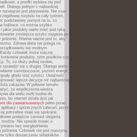
padkowo, a posiłki wybiera się pod
li. Dlatego jednym z najbardziej
 rozwiązań jest planowanie. Nie musi
zegółowej rozpiski na cały tydzień,
ieć podstawowy pomysł na to, co
ę w lodówce, co można szybko
i jakie produkty warto mieć pod ręką.
otowanie zmniejsza ryzyko sięgania po
jedzenie. Równie ważne jest to, aby
nizmu. Zdrowa dieta nie polega na
orządkowaniu się modnym
 Każdy człowiek może inaczej
konkretne produkty, rytm posiłków czy
ji. To, co służy jednej osobie,
e sprawdzi się u drugiej. Dlatego warto
własne samopoczucie, poziom energii,
sygnały głodu oraz sytości. Uważność
jmować lepsze decyzje niż najbardziej
 lista zakazów. W połowie tematu
ażyć, że współczesna wiedza
ywa dla wielu osób trudna do
ia, bo internet działa dziś jak
wis dla zaawansowanych
pełen porad,
, aplikacji i sprzecznych zaleceń, przez
iej potrzebne staje się spokojne,
dkowe podejście zamiast ulegania
j modzie. Nie sposób mówić o
ywianiu bez uwzględnienia
 jedzenia. Człowiek nie jest maszyną,
 nie tylko dostarczenie składników