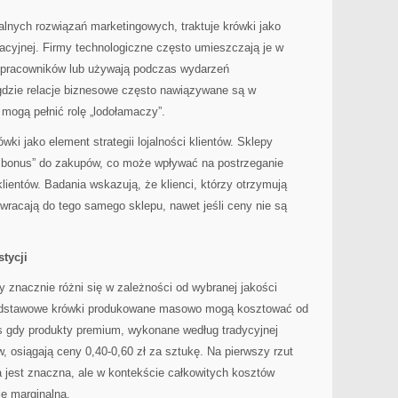
lnych rozwiązań marketingowych, traktuje krówki jako
acyjnej. Firmy technologiczne często umieszczają je w
h pracowników lub używają podczas wydarzeń
dzie relacje biznesowe często nawiązywane są w
 mogą pełnić rolę „lodołamaczy”.
wki jako element strategii lojalności klientów. Sklepy
ki bonus” do zakupów, co może wpływać na postrzeganie
 klientów. Badania wskazują, że klienci, którzy otrzymują
wracają do tego samego sklepu, nawet jeśli ceny nie są
tycji
y znacznie różni się w zależności od wybranej jakości
Podstawowe krówki produkowane masowo mogą kosztować od
as gdy produkty premium, wykonane według tradycyjnej
, osiągają ceny 0,40-0,60 zł za sztukę. Na pierwszy rzut
 jest znaczna, ale w kontekście całkowitych kosztów
ę marginalna.