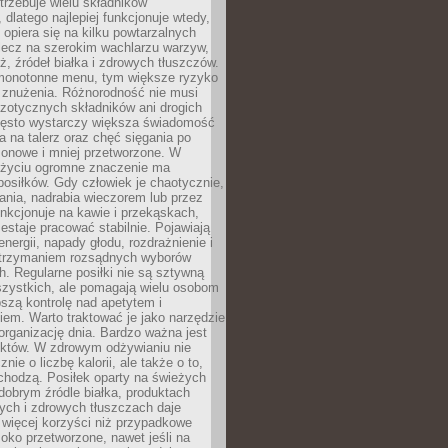
rzebuje wielu składników
dlatego najlepiej funkcjonuje wtedy,
e opiera się na kilku powtarzalnych
lecz na szerokim wachlarzu warzyw,
, źródeł białka i zdrowych tłuszczów.
 monotonne menu, tym większe ryzyko
i znużenia. Różnorodność nie musi
zotycznych składników ani drogich
ęsto wystarczy większa świadomość
ia na talerz oraz chęć sięgania po
zonowe i mniej przetworzone. W
życiu ogromne znaczenie ma
posiłków. Gdy człowiek je chaotycznie,
ania, nadrabia wieczorem lub przez
unkcjonuje na kawie i przekąskach,
estaje pracować stabilnie. Pojawiają
energii, napady głodu, rozdrażnienie i
utrzymaniem rozsądnych wyborów
. Regularne posiłki nie są sztywną
szystkich, ale pomagają wielu osobom
szą kontrolę nad apetytem i
em. Warto traktować je jako narzędzie
organizację dnia. Bardzo ważna jest
uktów. W zdrowym odżywianiu nie
nie o liczbę kalorii, ale także o to,
chodzą. Posiłek oparty na świeżych
obrym źródle białka, produktach
tych i zdrowych tłuszczach daje
 więcej korzyści niż przypadkowe
oko przetworzone, nawet jeśli na