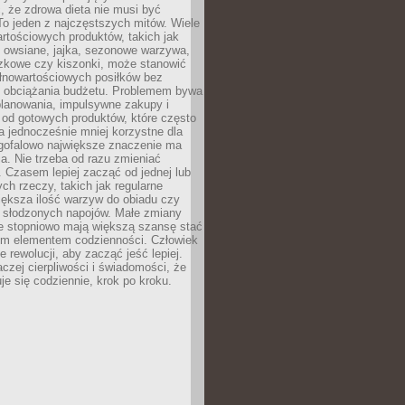
, że zdrowa dieta nie musi być
o jeden z najczęstszych mitów. Wiele
artościowych produktów, takich jak
i owsiane, jajka, sezonowe warzywa,
czkowe czy kiszonki, może stanowić
łnowartościowych posiłków bez
 obciążania budżetu. Problemem bywa
planowania, impulsywne zakupy i
 od gotowych produktów, które często
a jednocześnie mniej korzystne dla
ugofalowo największe znaczenie ma
. Nie trzeba od razu zmieniać
 Czasem lepiej zacząć od jednej lub
ch rzeczy, takich jak regularne
iększa ilość warzyw do obiadu czy
e słodzonych napojów. Małe zmiany
 stopniowo mają większą szansę stać
nym elementem codzienności. Człowiek
e rewolucji, aby zacząć jeść lepiej.
aczej cierpliwości i świadomości, że
je się codziennie, krok po kroku.