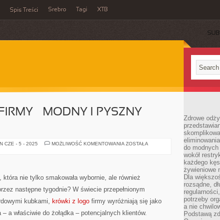
Srebro
Tagi
XTB
Spis Treści
SUB
FIRMY – MODNY I PYSZNY
Zdrowe odży
przedstawia
skomplikowa
eliminowania
KRÓWKI
 CZE - 5 - 2025
MOŻLIWOŚĆ KOMENTOWANIA
ZOSTAŁA
do modnych d
Z
LOGO
wokół restry
FIRMY
każdego kęs
–
żywieniowe 
MODNY
I
Dla większoś
, która nie tylko smakowała wybornie, ale również
PYSZNY
rozsądne, dł
GADŻET
przez następne tygodnie? W świecie przepełnionym
regularności
CZY
KIT?
potrzeby org
ardowymi kubkami,
krówki z logo
firmy wyróżniają się jako
a nie chwilo
ca – a właściwie do żołądka – potencjalnych klientów.
Podstawą zd