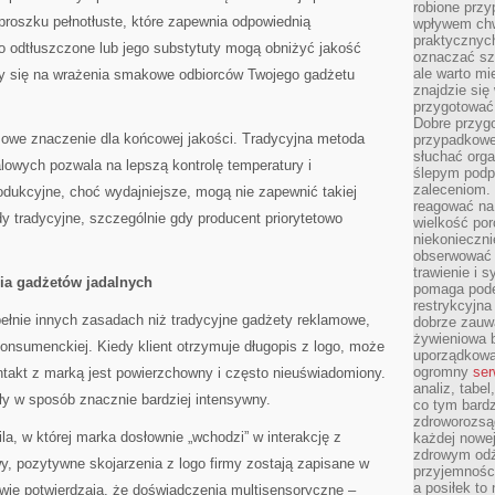
robione przy
proszku pełnotłuste, które zapewnia odpowiednią
wpływem chwi
praktycznych
o odtłuszczone lub jego substytuty mogą obniżyć jakość
oznaczać szc
ale warto m
ży się na wrażenia smakowe odbiorców Twojego gadżetu
znajdzie si
przygotować 
Dobre przyg
zowe znaczenie dla końcowej jakości. Tradycyjna metoda
przypadkowe 
słuchać orga
lowych pozwala na lepszą kontrolę temperatury i
ślepym podp
zaleceniom.
odukcyjne, choć wydajniejsze, mogą nie zapewnić takiej
reagować na 
 tradycyjne, szczególnie gdy producent priorytetowo
wielkość porc
niekonieczni
obserwować 
trawienie i 
ia gadżetów jadalnych
pomaga pode
restrykcyjna
upełnie innych zasadach niż tradycyjne gadżety reklamowe,
dobrze zauw
żywieniowa b
onsumenckiej. Kiedy klient otrzymuje długopis z logo, może
uporządkowan
ogromny
ser
ntakt z marką jest powierzchowny i często nieuświadomiony.
analiz, tabel
y w sposób znacznie bardziej intensywny.
co tym bardz
zdroworozsą
a, w której marka dosłownie „wchodzi” w interakcję z
każdej nowe
zdrowym odż
wy, pozytywne skojarzenia z logo firmy zostają zapisane w
przyjemności
a posiłek to
owie potwierdzają, że doświadczenia multisensoryczne –