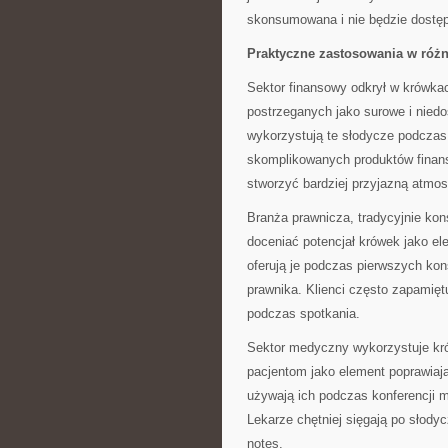
skonsumowana i nie będzie dostęp
Praktyczne zastosowania w róż
Sektor finansowy odkrył w krówkac
postrzeganych jako surowe i niedo
wykorzystują te słodycze podczas
skomplikowanych produktów finan
stworzyć bardziej przyjazną atmo
Branża prawnicza, tradycyjnie ko
doceniać potencjał krówek jako el
oferują je podczas pierwszych kon
prawnika. Klienci często zapamięt
podczas spotkania.
Sektor medyczny wykorzystuje krów
pacjentom jako element poprawiaj
używają ich podczas konferencji 
Lekarze chętniej sięgają po słodyc
notes.