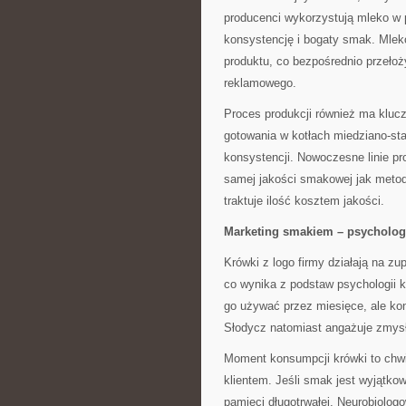
producenci wykorzystują mleko w 
konsystencję i bogaty smak. Mlek
produktu, co bezpośrednio przeło
reklamowego.
Proces produkcji również ma kluc
gotowania w kotłach miedziano-sta
konsystencji. Nowoczesne linie pr
samej jakości smakowej jak metody
traktuje ilość kosztem jakości.
Marketing smakiem – psycholog
Krówki z logo firmy działają na z
co wynika z podstaw psychologii k
go używać przez miesięce, ale ko
Słodycz natomiast angażuje zmysł
Moment konsumpcji krówki to chwil
klientem. Jeśli smak jest wyjątko
pamięci długotrwałej. Neurobiolog