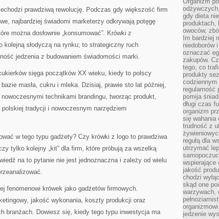
Organizm pot
odżywczych, 
echodzi prawdziwą rewolucję. Podczas gdy większość firm
gdy dieta ni
owe, najbardziej świadomi marketerzy odkrywają potęgę
produktach, 
owoców, zbóż
tóre można dosłownie „konsumować”. Krówki z
Im bardziej
 kolejną słodyczą na rynku; to strategiczny ruch
niedoborów 
oznaczać eg
mność jedzenia z budowaniem świadomości marki.
zakupów. Cz
tego, co traf
cukierków sięga początków XX wieku, kiedy to polscy
produkty se
codziennym 
bazie masła, cukru i mleka. Dzisiaj, prawie sto lat później,
regularność 
z nowoczesnymi technikami brandingu, tworząc produkt,
pomija śniad
długi czas f
a polskiej tradycji i nowoczesnym narzędziem
organizm prz
się wahania 
trudność z 
żywieniowych
tować w tego typu gadżety? Czy krówki z logo to prawdziwa
regułą dla w
utrzymać lep
y tylko kolejny „kit” dla firm, które próbują za wszelką
samopoczuci
iedź na to pytanie nie jest jednoznaczna i zależy od wielu
wspierające 
jakość prod
przeanalizować.
chodzi wyłącz
skąd one po
iżej fenomenowi krówek jako gadżetów firmowych.
warzywach, d
pełnoziarnis
ketingowy, jakość wykonania, koszty produkcji oraz
organizmowi
h branżach. Dowiesz się, kiedy tego typu inwestycja ma
jedzenie wys