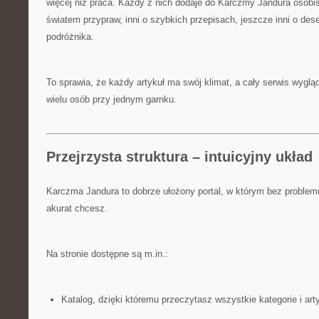
więcej niż praca. Każdy z nich dodaje do Karczmy Jandura osobist
światem przypraw, inni o szybkich przepisach, jeszcze inni o des
podróżnika.
To sprawia, że każdy artykuł ma swój klimat, a cały serwis wygląd
wielu osób przy jednym garnku.
Przejrzysta struktura – intuicyjny układ
Karczma Jandura to dobrze ułożony portal, w którym bez problem
akurat chcesz.
Na stronie dostępne są m.in.:
Katalog, dzięki któremu przeczytasz wszystkie kategorie i ar