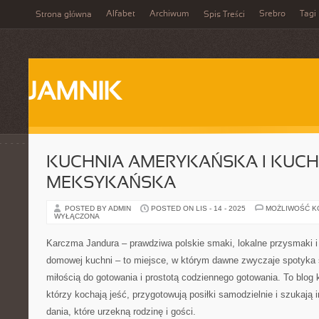
Alfabet
Archiwum
Srebro
Tagi
Strona główna
Spis Treści
JAMNIK
KUCHNIA AMERYKAŃSKA I KUCH
MEKSYKAŃSKA
POSTED BY ADMIN
POSTED ON LIS - 14 - 2025
MOŻLIWOŚĆ 
WYŁĄCZONA
Karczma Jandura – prawdziwa polskie smaki, lokalne przysmaki i
domowej kuchni – to miejsce, w którym dawne zwyczaje spotyka
miłością do gotowania i prostotą codziennego gotowania. To blog 
którzy kochają jeść, przygotowują posiłki samodzielnie i szukają 
dania, które urzekną rodzinę i gości.