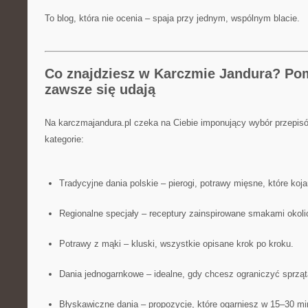
To blog, która nie ocenia – spaja przy jednym, wspólnym blacie.
Co znajdziesz w Karczmie Jandura? Pom
zawsze się udają
Na karczmajandura.pl czeka na Ciebie imponujący wybór przepisó
kategorie:
Tradycyjne dania polskie – pierogi, potrawy mięsne, które koj
Regionalne specjały – receptury zainspirowane smakami okol
Potrawy z mąki – kluski, wszystkie opisane krok po kroku.
Dania jednogarnkowe – idealne, gdy chcesz ograniczyć sprząt
Błyskawiczne dania – propozycje, które ogarniesz w 15–30 mi