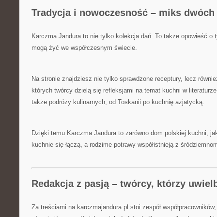
Tradycja i nowoczesność – miks dwóch
Karczma Jandura to nie tylko kolekcja dań. To także opowieść o 
mogą żyć we współczesnym świecie.
Na stronie znajdziesz nie tylko sprawdzone receptury, lecz równi
których twórcy dzielą się refleksjami na temat kuchni w literaturze,
także podróży kulinarnych, od Toskanii po kuchnię azjatycką.
Dzięki temu Karczma Jandura to zarówno dom polskiej kuchni, jak
kuchnie się łączą, a rodzime potrawy współistnieją z śródziemno
Redakcja z pasją – twórcy, którzy uwie
Za treściami na karczmajandura.pl stoi zespół współpracowników, 