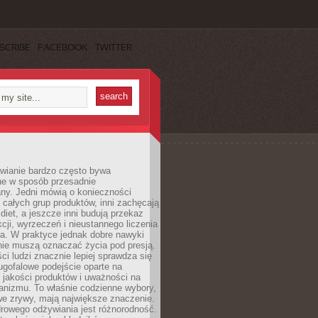
SCRIBE
FACEBOOK
TWITTER
wianie bardzo często bywa
ne w sposób przesadnie
ny. Jedni mówią o konieczności
 całych grup produktów, inni zachęcają
iet, a jeszcze inni budują przekaz
kcji, wyrzeczeń i nieustannego liczenia
a. W praktyce jednak dobre nawyki
nie muszą oznaczać życia pod presją.
ci ludzi znacznie lepiej sprawdza się
ugofalowe podejście oparte na
, jakości produktów i uważności na
anizmu. To właśnie codzienne wybory,
we zrywy, mają największe znaczenie.
rowego odżywiania jest różnorodność.