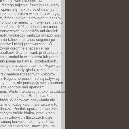
rzebuje wielu składników
dlatego najlepiej funkcjonuje wtedy,
e opiera się na kilku powtarzalnych
lecz na szerokim wachlarzu warzyw,
, źródeł białka i zdrowych tłuszczów.
 monotonne menu, tym większe ryzyko
i znużenia. Różnorodność nie musi
zotycznych składników ani drogich
ęsto wystarczy większa świadomość
ia na talerz oraz chęć sięgania po
zonowe i mniej przetworzone. W
życiu ogromne znaczenie ma
posiłków. Gdy człowiek je chaotycznie,
ania, nadrabia wieczorem lub przez
unkcjonuje na kawie i przekąskach,
estaje pracować stabilnie. Pojawiają
energii, napady głodu, rozdrażnienie i
utrzymaniem rozsądnych wyborów
. Regularne posiłki nie są sztywną
szystkich, ale pomagają wielu osobom
szą kontrolę nad apetytem i
em. Warto traktować je jako narzędzie
organizację dnia. Bardzo ważna jest
uktów. W zdrowym odżywianiu nie
nie o liczbę kalorii, ale także o to,
chodzą. Posiłek oparty na świeżych
obrym źródle białka, produktach
tych i zdrowych tłuszczach daje
 więcej korzyści niż przypadkowe
oko przetworzone, nawet jeśli na