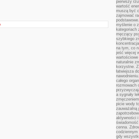
pierwszy rzu
wartość ener
muszą być c
zajmować rac
podstawowe.
myślenie o 
A
kategoriach
męczący psy
szybkiego zn
koncentracja
na tym, co n
jeść więcej 
wartościowe 
naturalnie z
korzystne. Z
łatwiejsza 
nawodnieniu
całego organ
rozmowach o
przyzwyczaja
a sygnały le
zmęczeniem 
picie wody t
zauważalną 
zapotrzebowa
aktywności 
świadomość 
cenna. Zdrow
codziennym 
gdy wszystk