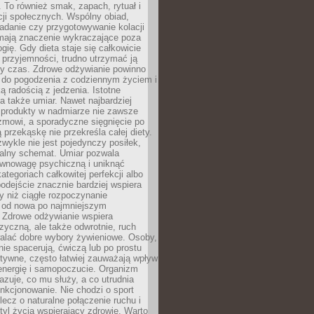
To również smak, zapach, rytuał i
cji społecznych. Wspólny obiad,
adanie czy przygotowywanie kolacji
 mają znaczenie wykraczające poza
ogię. Gdy dieta staje się całkowicie
przyjemności, trudno utrzymać ją
zy czas. Zdrowe odżywianie powinno
 do pogodzenia z codziennym życiem i
ą radością z jedzenia. Istotne
 także umiar. Nawet najbardziej
 produkty w nadmiarze nie zawsze
zmowi, a sporadyczne sięgnięcie po
 przekąskę nie przekreśla całej diety.
ykle nie jest pojedynczy posiłek,
zalny schemat. Umiar pozwala
wnowagę psychiczną i uniknąć
ategoriach całkowitej perfekcji albo
podejście znacznie bardziej wspiera
y niż ciągłe rozpoczynanie
 od nowa po najmniejszym
. Zdrowe odżywianie wspiera
zyczną, ale także odwrotnie, ruch
alać dobre wybory żywieniowe. Osoby,
rnie spacerują, ćwiczą lub po prostu
tywne, często łatwiej zauważają wpływ
energię i samopoczucie. Organizm
azuje, co mu służy, a co utrudnia
nkcjonowanie. Nie chodzi o sport
ecz o naturalne połączenie ruchu i
tyl życia wspierający zdrowie. Warto