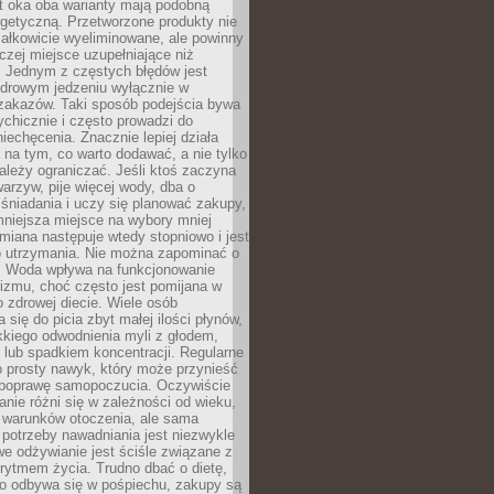
t oka oba warianty mają podobną
getyczną. Przetworzone produkty nie
ałkowicie wyeliminowane, ale powinny
zej miejsce uzupełniające niż
 Jednym z częstych błędów jest
zdrowym jedzeniu wyłącznie w
 zakazów. Taki sposób podejścia bywa
chicznie i często prowadzi do
iechęcenia. Znacznie lepiej działa
 na tym, co warto dodawać, a nie tylko
ależy ograniczać. Jeśli ktoś zaczyna
warzyw, pije więcej wody, dba o
śniadania i uczy się planować zakupy,
mniejsza miejsce na wybory mniej
miana następuje wtedy stopniowo i jest
do utrzymania. Nie można zapominać o
. Woda wpływa na funkcjonowanie
izmu, choć często jest pomijana w
 zdrowej diecie. Wiele osób
 się do picia zbyt małej ilości płynów,
kkiego odwodnienia myli z głodem,
lub spadkiem koncentracji. Regularne
o prosty nawyk, który może przynieść
poprawę samopoczucia. Oczywiście
nie różni się w zależności od wieku,
i warunków otoczenia, ale sama
potrzeby nawadniania jest niezwykle
e odżywianie jest ściśle związane z
rytmem życia. Trudno dbać o dietę,
o odbywa się w pośpiechu, zakupy są