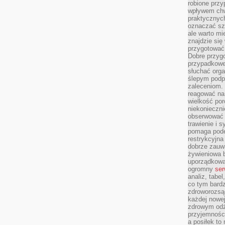
robione przy
wpływem chwi
praktycznych
oznaczać szc
ale warto m
znajdzie si
przygotować 
Dobre przyg
przypadkowe 
słuchać orga
ślepym podp
zaleceniom.
reagować na 
wielkość porc
niekonieczni
obserwować 
trawienie i 
pomaga pode
restrykcyjna
dobrze zauw
żywieniowa b
uporządkowan
ogromny
ser
analiz, tabel
co tym bardz
zdroworozsą
każdej nowe
zdrowym odż
przyjemności
a posiłek to