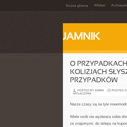
Alfabet
Archiwum
Strona główna
JAMNIK
O PRZYPADKAC
KOLIZJACH SŁYS
PRZYPADKÓW
POSTED BY ADMIN
POSTED ON 
WYŁĄCZONA
Nasze czasy są na tyle nowomodne
Wiele osób nie wyobraża sobie dn
ze znajomymi, do sklepu na kupowa