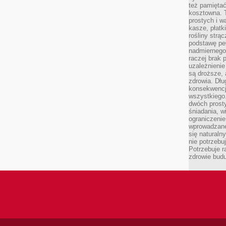
też pamiętać
kosztowna. T
prostych i w
kasze, płatk
rośliny strą
podstawę pe
nadmiernego
raczej brak 
uzależnienie
są droższe, 
zdrowia. Dł
konsekwencja
wszystkiego.
dwóch prosty
śniadania, w
ograniczeni
wprowadzane
się natural
nie potrzebuj
Potrzebuje r
zdrowie budu