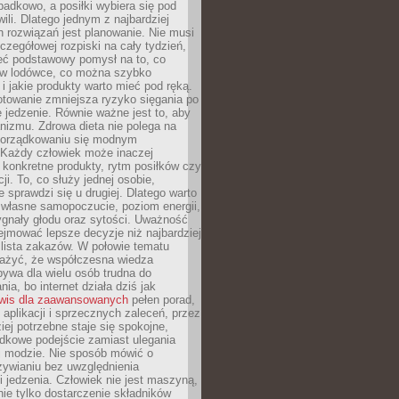
padkowo, a posiłki wybiera się pod
li. Dlatego jednym z najbardziej
 rozwiązań jest planowanie. Nie musi
zegółowej rozpiski na cały tydzień,
ieć podstawowy pomysł na to, co
ę w lodówce, co można szybko
i jakie produkty warto mieć pod ręką.
otowanie zmniejsza ryzyko sięgania po
jedzenie. Równie ważne jest to, aby
nizmu. Zdrowa dieta nie polega na
orządkowaniu się modnym
 Każdy człowiek może inaczej
konkretne produkty, rytm posiłków czy
ji. To, co służy jednej osobie,
e sprawdzi się u drugiej. Dlatego warto
własne samopoczucie, poziom energii,
sygnały głodu oraz sytości. Uważność
jmować lepsze decyzje niż najbardziej
 lista zakazów. W połowie tematu
ażyć, że współczesna wiedza
ywa dla wielu osób trudna do
ia, bo internet działa dziś jak
wis dla zaawansowanych
pełen porad,
, aplikacji i sprzecznych zaleceń, przez
iej potrzebne staje się spokojne,
dkowe podejście zamiast ulegania
j modzie. Nie sposób mówić o
ywianiu bez uwzględnienia
 jedzenia. Człowiek nie jest maszyną,
 nie tylko dostarczenie składników