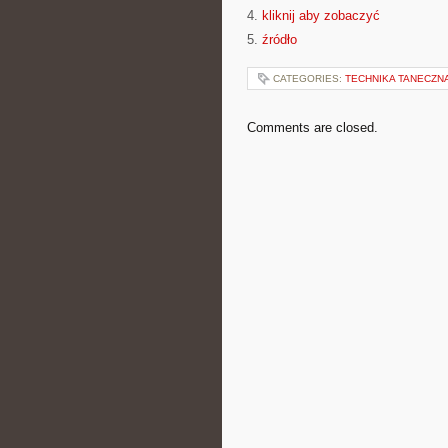
4.
kliknij aby zobaczyć
5.
źródło
CATEGORIES:
TECHNIKA TANECZN
Comments are closed.