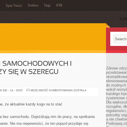
Srebro
Tagi
XTB
Spis Treści
SUB
H SAMOCHODOWYCH I
Zdrowe odży
ZY SIĘ W SZEREGU
przedstawia
skomplikowa
eliminowania
do modnych d
wokół restry
O
SIE - 14 - 2025
MOŻLIWOŚĆ KOMENTOWANIA
ZOSTAŁA
PRZYPADKACH
każdego kęs
SAMOCHODOWYCH
żywieniowe 
I
Dla większoś
KOLIZJACH
, że aktualnie każdy kogo na to stać
SŁYSZY
rozsądne, dł
SIĘ
regularności
W
potrzeby org
SZEREGU
ia bez samochodu. Dojeżdżają nim do pracy, na spotkania
PRZYPADKÓW
a nie chwilo
nie. Nie ma niepewności, że ten pojazd przydaje się.
Podstawą zd