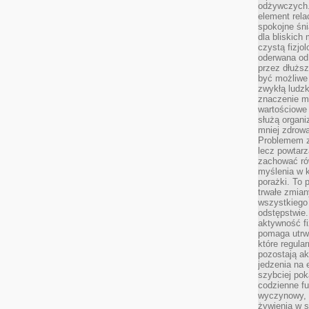
odżywczych. 
element rela
spokojne śni
dla bliskich
czystą fizjol
oderwana od 
przez dłużs
być możliwe
zwykłą ludzk
znaczenie ma
wartościowe
służą organi
mniej zdrową
Problemem zw
lecz powtar
zachować ró
myślenia w k
porażki. To 
trwałe zmian
wszystkiego
odstępstwie
aktywność fi
pomaga utrw
które regula
pozostają ak
jedzenia na 
szybciej pok
codzienne fu
wyczynowy, l
żywienia w s