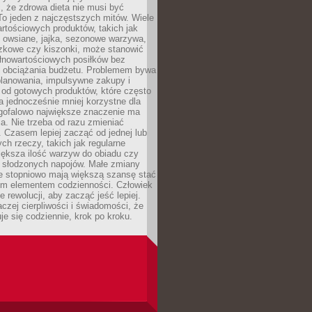
, że zdrowa dieta nie musi być
o jeden z najczęstszych mitów. Wiele
artościowych produktów, takich jak
i owsiane, jajka, sezonowe warzywa,
czkowe czy kiszonki, może stanowić
łnowartościowych posiłków bez
 obciążania budżetu. Problemem bywa
planowania, impulsywne zakupy i
 od gotowych produktów, które często
a jednocześnie mniej korzystne dla
ugofalowo największe znaczenie ma
. Nie trzeba od razu zmieniać
 Czasem lepiej zacząć od jednej lub
ch rzeczy, takich jak regularne
iększa ilość warzyw do obiadu czy
e słodzonych napojów. Małe zmiany
 stopniowo mają większą szansę stać
nym elementem codzienności. Człowiek
e rewolucji, aby zacząć jeść lepiej.
aczej cierpliwości i świadomości, że
je się codziennie, krok po kroku.