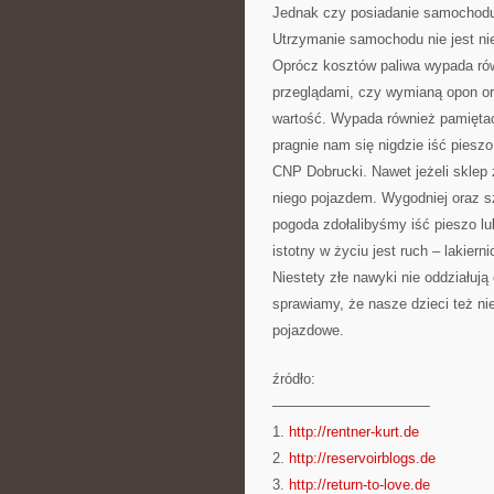
Jednak czy posiadanie samochodu 
Utrzymanie samochodu nie jest n
Oprócz kosztów paliwa wypada ró
przeglądami, czy wymianą opon or
wartość. Wypada również pamięta
pragnie nam się nigdzie iść pieszo
CNP Dobrucki. Nawet jeżeli sklep 
niego pojazdem. Wygodniej oraz sz
pogoda zdołalibyśmy iść pieszo l
istotny w życiu jest ruch – lakier
Niestety złe nawyki nie oddziałuj
sprawiamy, że nasze dzieci też ni
pojazdowe.
źródło:
———————————
1.
http://rentner-kurt.de
2.
http://reservoirblogs.de
3.
http://return-to-love.de