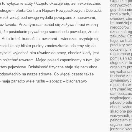
Organizm pot
to wyłącznie atuty? Często okazuje się, że niekoniecznie.
odżywczych, 
gdy dieta ni
iedrogie – oferta Centrum Napraw Powypadkowych Dobrucki.
produktach, 
wnież wziąć pod uwagę wydatki powiązane z naprawami,
owoców, zbóż
Im bardziej
az laweta. Poza tym samochód się zużywa i traci własną
niedoborów 
ć, że posiadanie prywatnego samochodu powoduje, że nie
oznaczać eg
zakupów. Cz
. Auto to też trudności z awariami – wtenczas przydaje się
tego, co traf
produkty se
znajduje się blisko punkty zamieszkania udajemy się do
codziennym 
ybciej wyjechać nim również do pracy, chociaż kiedy jest
regularność 
pomija śniad
ub pojechać rowerem. Mając pojazd zapominamy o tym, jak
długi czas f
nictwo pojazdowe. Działalność fizyczna staje się nam obca.
organizm prz
się wahania 
ą odpowiednio na nasze zdrowie. Co więcej często także
trudność z 
żywieniowych
e mają zanadto wiele ruchu – zobacz – blacharstwo
regułą dla w
utrzymać lep
samopoczuci
wspierające 
jakość prod
chodzi wyłącz
skąd one po
warzywach, d
pełnoziarnis
organizmowi
jedzenie wys