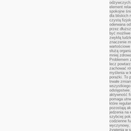
odżywczych. 
element rela
spokojne śni
dla bliskich
czystą fizjol
oderwana od 
przez dłużs
być możliwe
zwykłą ludzk
znaczenie ma
wartościowe
służą organi
mniej zdrową
Problemem zw
lecz powtar
zachować ró
myślenia w k
porażki. To 
trwałe zmian
wszystkiego
odstępstwie
aktywność fi
pomaga utrw
które regula
pozostają ak
jedzenia na 
szybciej pok
codzienne fu
wyczynowy, l
żywienia w s