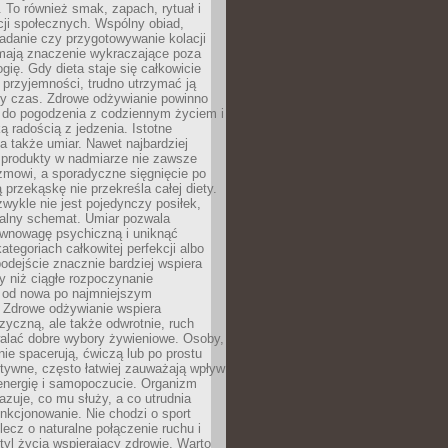
To również smak, zapach, rytuał i
cji społecznych. Wspólny obiad,
adanie czy przygotowywanie kolacji
 mają znaczenie wykraczające poza
ogię. Gdy dieta staje się całkowicie
przyjemności, trudno utrzymać ją
zy czas. Zdrowe odżywianie powinno
 do pogodzenia z codziennym życiem i
ą radością z jedzenia. Istotne
 także umiar. Nawet najbardziej
 produkty w nadmiarze nie zawsze
zmowi, a sporadyczne sięgnięcie po
 przekąskę nie przekreśla całej diety.
ykle nie jest pojedynczy posiłek,
zalny schemat. Umiar pozwala
wnowagę psychiczną i uniknąć
ategoriach całkowitej perfekcji albo
podejście znacznie bardziej wspiera
y niż ciągłe rozpoczynanie
 od nowa po najmniejszym
. Zdrowe odżywianie wspiera
zyczną, ale także odwrotnie, ruch
alać dobre wybory żywieniowe. Osoby,
rnie spacerują, ćwiczą lub po prostu
tywne, często łatwiej zauważają wpływ
energię i samopoczucie. Organizm
azuje, co mu służy, a co utrudnia
nkcjonowanie. Nie chodzi o sport
ecz o naturalne połączenie ruchu i
tyl życia wspierający zdrowie. Warto