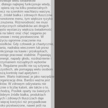
rzebuje wielu składników
dlatego najlepiej funkcjonuje wtedy,
e opiera się na kilku powtarzalnych
lecz na szerokim wachlarzu warzyw,
, źródeł białka i zdrowych tłuszczów.
 monotonne menu, tym większe ryzyko
i znużenia. Różnorodność nie musi
zotycznych składników ani drogich
ęsto wystarczy większa świadomość
ia na talerz oraz chęć sięgania po
zonowe i mniej przetworzone. W
życiu ogromne znaczenie ma
posiłków. Gdy człowiek je chaotycznie,
ania, nadrabia wieczorem lub przez
unkcjonuje na kawie i przekąskach,
estaje pracować stabilnie. Pojawiają
energii, napady głodu, rozdrażnienie i
utrzymaniem rozsądnych wyborów
. Regularne posiłki nie są sztywną
szystkich, ale pomagają wielu osobom
szą kontrolę nad apetytem i
em. Warto traktować je jako narzędzie
organizację dnia. Bardzo ważna jest
uktów. W zdrowym odżywianiu nie
nie o liczbę kalorii, ale także o to,
chodzą. Posiłek oparty na świeżych
obrym źródle białka, produktach
tych i zdrowych tłuszczach daje
 więcej korzyści niż przypadkowe
oko przetworzone, nawet jeśli na