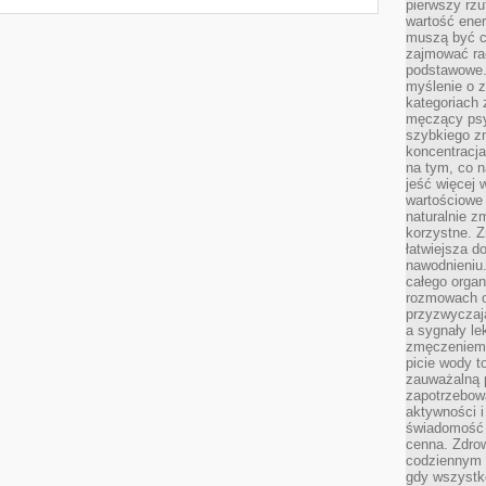
pierwszy rzu
wartość ener
muszą być c
zajmować rac
podstawowe.
myślenie o 
kategoriach
męczący psy
szybkiego zn
koncentracja
na tym, co n
jeść więcej 
wartościowe 
naturalnie z
korzystne. Z
łatwiejsza 
nawodnieniu
całego organ
rozmowach o
przyzwyczaja
a sygnały le
zmęczeniem 
picie wody t
zauważalną 
zapotrzebowa
aktywności 
świadomość 
cenna. Zdrow
codziennym 
gdy wszystk