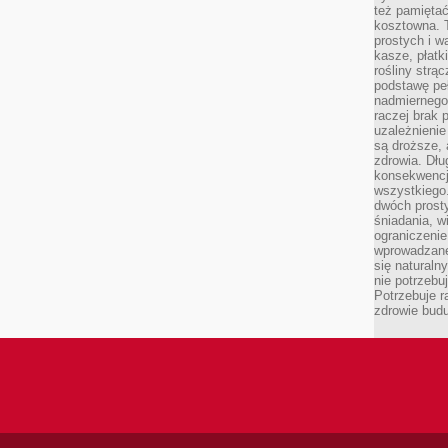
też pamiętać
kosztowna. T
prostych i w
kasze, płatk
rośliny strą
podstawę pe
nadmiernego
raczej brak 
uzależnienie
są droższe, 
zdrowia. Dł
konsekwencja
wszystkiego.
dwóch prosty
śniadania, w
ograniczeni
wprowadzane
się natural
nie potrzebuj
Potrzebuje r
zdrowie budu