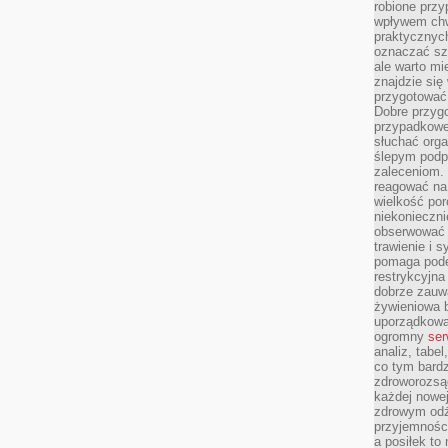
robione przy
wpływem chwi
praktycznych
oznaczać szc
ale warto m
znajdzie si
przygotować 
Dobre przyg
przypadkowe 
słuchać orga
ślepym podp
zaleceniom.
reagować na 
wielkość porc
niekonieczni
obserwować 
trawienie i 
pomaga pode
restrykcyjna
dobrze zauw
żywieniowa b
uporządkowan
ogromny
ser
analiz, tabel
co tym bardz
zdroworozsą
każdej nowe
zdrowym odż
przyjemności
a posiłek to