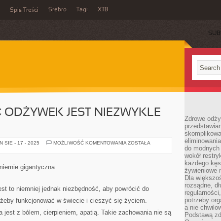
Srebro
Tagi
XTB
Spis Treści
SUB
ODŻYWEK JEST NIEZWYKLE
Zdrowe odży
przedstawia
skomplikowa
eliminowania
POWSZECHNOŚĆ
SIE - 17 - 2025
MOŻLIWOŚĆ KOMENTOWANIA
ZOSTAŁA
do modnych d
ODŻYWEK
JEST
wokół restry
NIEZWYKLE
każdego kęs
WIELKA
iernie gigantyczna
żywieniowe 
Dla większoś
rozsądne, dł
Jest to niemniej jednak niezbędność, aby powrócić do
regularności
potrzeby org
 żeby funkcjonować w świecie i cieszyć się życiem.
a nie chwilo
 jest z bólem, cierpieniem, apatią. Takie zachowania nie są
Podstawą zd