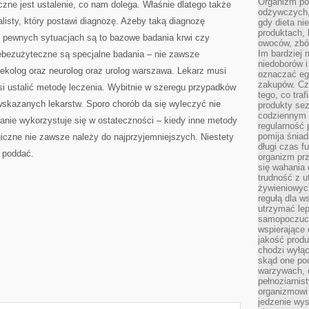
Organizm pot
czne jest ustalenie, co nam dolega. Właśnie dlatego także
odżywczych, 
listy, który postawi diagnozę. Ażeby taką diagnozę
gdy dieta ni
produktach, 
 pewnych sytuacjach są to bazowe badania krwi czy
owoców, zbóż
Im bardziej
ebezużyteczne są specjalne badania – nie zawsze
niedoborów 
inekolog oraz neurolog oraz urolog warszawa. Lekarz musi
oznaczać eg
zakupów. Cz
i ustalić metodę leczenia. Wybitnie w szeregu przypadków
tego, co traf
wskazanych lekarstw. Sporo chorób da się wyleczyć nie
produkty se
codziennym 
wanie wykorzystuje się w ostateczności – kiedy inne metody
regularność 
pomija śniad
iczne nie zawsze należy do najprzyjemniejszych. Niestety
długi czas f
u poddać.
organizm prz
się wahania 
trudność z 
żywieniowych
regułą dla w
utrzymać lep
samopoczuci
wspierające 
jakość prod
chodzi wyłącz
skąd one po
warzywach, d
pełnoziarnis
organizmowi
jedzenie wys