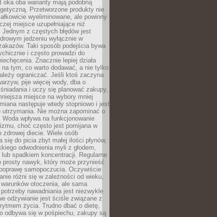
t oka oba warianty mają podobną
getyczną. Przetworzone produkty nie
ałkowicie wyeliminowane, ale powinny
zej miejsce uzupełniające niż
 Jednym z częstych błędów jest
zdrowym jedzeniu wyłącznie w
 zakazów. Taki sposób podejścia bywa
chicznie i często prowadzi do
iechęcenia. Znacznie lepiej działa
 na tym, co warto dodawać, a nie tylko
ależy ograniczać. Jeśli ktoś zaczyna
warzyw, pije więcej wody, dba o
śniadania i uczy się planować zakupy,
mniejsza miejsce na wybory mniej
miana następuje wtedy stopniowo i jest
do utrzymania. Nie można zapominać o
. Woda wpływa na funkcjonowanie
izmu, choć często jest pomijana w
 zdrowej diecie. Wiele osób
 się do picia zbyt małej ilości płynów,
kkiego odwodnienia myli z głodem,
lub spadkiem koncentracji. Regularne
o prosty nawyk, który może przynieść
poprawę samopoczucia. Oczywiście
nie różni się w zależności od wieku,
i warunków otoczenia, ale sama
potrzeby nawadniania jest niezwykle
e odżywianie jest ściśle związane z
rytmem życia. Trudno dbać o dietę,
o odbywa się w pośpiechu, zakupy są