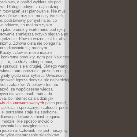
padkowo, a posiłki wybiera się pod
li. Dlatego jednym z najbardziej
 rozwiązań jest planowanie. Nie musi
zegółowej rozpiski na cały tydzień,
ieć podstawowy pomysł na to, co
ę w lodówce, co można szybko
i jakie produkty warto mieć pod ręką.
otowanie zmniejsza ryzyko sięgania po
jedzenie. Równie ważne jest to, aby
nizmu. Zdrowa dieta nie polega na
orządkowaniu się modnym
 Każdy człowiek może inaczej
konkretne produkty, rytm posiłków czy
ji. To, co służy jednej osobie,
e sprawdzi się u drugiej. Dlatego warto
własne samopoczucie, poziom energii,
sygnały głodu oraz sytości. Uważność
jmować lepsze decyzje niż najbardziej
 lista zakazów. W połowie tematu
ażyć, że współczesna wiedza
ywa dla wielu osób trudna do
ia, bo internet działa dziś jak
wis dla zaawansowanych
pełen porad,
, aplikacji i sprzecznych zaleceń, przez
iej potrzebne staje się spokojne,
dkowe podejście zamiast ulegania
j modzie. Nie sposób mówić o
ywianiu bez uwzględnienia
 jedzenia. Człowiek nie jest maszyną,
 nie tylko dostarczenie składników