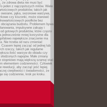
, że zdrowa dieta nie musi być
o jeden z najczęstszych mitów. Wiele
artościowych produktów, takich jak
i owsiane, jajka, sezonowe warzywa,
czkowe czy kiszonki, może stanowić
łnowartościowych posiłków bez
 obciążania budżetu. Problemem bywa
planowania, impulsywne zakupy i
 od gotowych produktów, które często
a jednocześnie mniej korzystne dla
ugofalowo największe znaczenie ma
. Nie trzeba od razu zmieniać
 Czasem lepiej zacząć od jednej lub
ch rzeczy, takich jak regularne
iększa ilość warzyw do obiadu czy
e słodzonych napojów. Małe zmiany
 stopniowo mają większą szansę stać
nym elementem codzienności. Człowiek
e rewolucji, aby zacząć jeść lepiej.
aczej cierpliwości i świadomości, że
je się codziennie, krok po kroku.