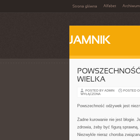
Alfabet
Archiwum
Strona główna
JAMNIK
POWSZECHNOŚĆ 
WIELKA
POSTED BY ADMIN
POSTED ON 
WYŁĄCZONA
Powszechność odżywek jest niezm
Żadne kurowanie nie jest błogie. 
zdrowia, żeby być figurą sprawną,
Niezwykle nieraz choroba związana