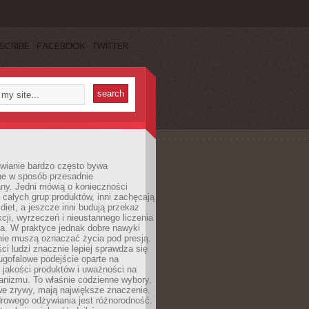
SCRIBE
FACEBOOK
TWITTER
wianie bardzo często bywa
ne w sposób przesadnie
ny. Jedni mówią o konieczności
 całych grup produktów, inni zachęcają
iet, a jeszcze inni budują przekaz
kcji, wyrzeczeń i nieustannego liczenia
a. W praktyce jednak dobre nawyki
nie muszą oznaczać życia pod presją.
ci ludzi znacznie lepiej sprawdza się
ugofalowe podejście oparte na
, jakości produktów i uważności na
anizmu. To właśnie codzienne wybory,
we zrywy, mają największe znaczenie.
rowego odżywiania jest różnorodność.