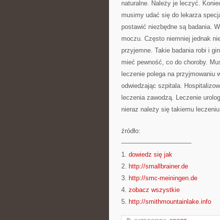
naturalne. Należy je leczyć. Konie
musimy udać się do lekarza specja
postawić niezbędne są badania. W
moczu. Często niemniej jednak ni
przyjemne. Takie badania robi i g
mieć pewność, co do choroby. Mus
leczenie polega na przyjmowaniu 
odwiedzając szpitala. Hospitalizo
leczenia zawodzą. Leczenie urolog
nieraz należy się takiemu leczeni
źródło:
———————————
1.
dowiedz się jak
2.
http://smallbrainer.de
3.
http://smc-meiningen.de
4.
zobacz wszystkie
5.
http://smithmountainlake.info