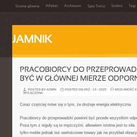
Alfabet
Archiwum
Srebro
Tagi
Strona główna
Spis Treści
JAMNIK
PRACOBIORCY DO PRZEPROWAD
BYĆ W GŁÓWNEJ MIERZE ODPOR
POSTED BY ADMIN
POSTED ON PAŹ - 13 - 2025
MOŻLIWOŚĆ 
WYŁĄCZONA
Coraz częściej mówi się o tym, że drożeje energia elektryczna
Pracobiorcy do przeprowadzki powinni być przede wszystkim odpo
Poza tym z reguły są to mężczyźni, albowiem istotna jest tu siła
tylko meble jednak też wartościowe towary jak na przykład obrazy