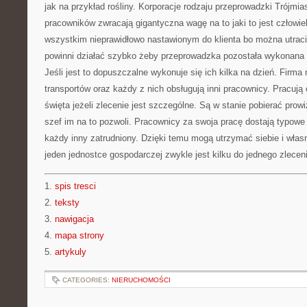
jak na przykład rośliny. Korporacje rodzaju przeprowadzki Trójmias
pracowników zwracają gigantyczna wagę na to jaki to jest człowie
wszystkim nieprawidłowo nastawionym do klienta bo można utraci
powinni działać szybko żeby przeprowadzka pozostała wykonana n
Jeśli jest to dopuszczalne wykonuje się ich kilka na dzień. Firm
transportów oraz każdy z nich obsługują inni pracownicy. Pracują
święta jeżeli zlecenie jest szczególne. Są w stanie pobierać prowiz
szef im na to pozwoli. Pracownicy za swoja pracę dostają typowe
każdy inny zatrudniony. Dzięki temu mogą utrzymać siebie i wła
jeden jednostce gospodarczej zwykle jest kilku do jednego zlecen
1.
spis tresci
2.
teksty
3.
nawigacja
4.
mapa strony
5.
artykuly
CATEGORIES:
NIERUCHOMOŚCI