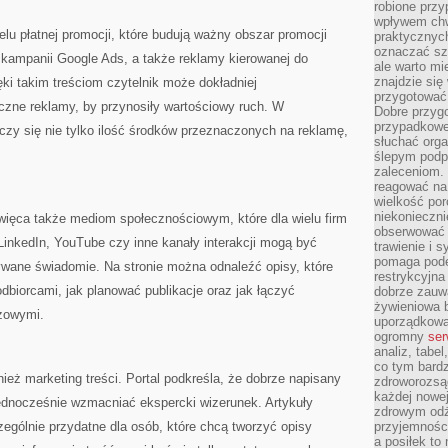
robione przy
wpływem chwi
elu płatnej promocji, które budują ważny obszar promocji
praktycznych
oznaczać szc
t kampanii Google Ads, a także reklamy kierowanej do
ale warto m
znajdzie si
ki takim treściom czytelnik może dokładniej
przygotować 
czne reklamy, by przynosiły wartościowy ruch. W
Dobre przyg
przypadkowe 
czy się nie tylko ilość środków przeznaczonych na reklamę,
słuchać orga
ślepym podp
zaleceniom.
reagować na 
wielkość porc
niekonieczni
więca także mediom społecznościowym, które dla wielu firm
obserwować 
inkedIn, YouTube czy inne kanały interakcji mogą być
trawienie i 
pomaga pode
ywane świadomie. Na stronie można odnaleźć opisy, które
restrykcyjna
dbiorcami, jak planować publikacje oraz jak łączyć
dobrze zauw
żywieniowa b
ażowymi.
uporządkowan
ogromny
ser
analiz, tabel
co tym bardz
ż marketing treści. Portal podkreśla, że dobrze napisany
zdroworozsą
każdej nowe
ednocześnie wzmacniać ekspercki wizerunek. Artykuły
zdrowym odż
ególnie przydatne dla osób, które chcą tworzyć opisy
przyjemności
a posiłek to