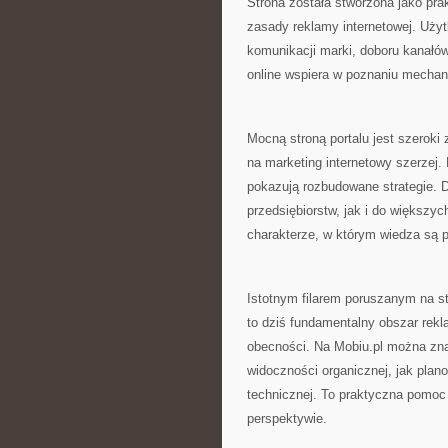
Strona została stworzona jako pra
zasady reklamy internetowej. Uży
komunikacji marki, doboru kanałów
online wspiera w poznaniu mechani
Mocną stroną portalu jest szeroki
na marketing internetowy szerzej.
pokazują rozbudowane strategie. D
przedsiębiorstw, jak i do większy
charakterze, w którym wiedza są 
Istotnym filarem poruszanym na s
to dziś fundamentalny obszar rekl
obecności. Na Mobiu.pl można znal
widoczności organicznej, jak plan
technicznej. To praktyczna pomoc 
perspektywie.