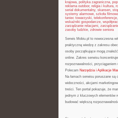
krajowa
,
polityka zagraniczna
,
pop
reklama outdoor
,
religia i kultura
,
r
serial dokumentalny
,
skansen
,
sto
systemy alarmowe
,
szkoła filmow
taniec towarzyski
,
telekonferencje
wskaźniki gospodarcze
,
współpra
zarządzanie relacjami
,
zarządzani
zasoby ludzkie
,
zdrowie seniora
Serwis Mobiu.pl to nowoczesna wit
praktyczną wiedzę z zakresu obecn
osoby początkujące mogą znaleźć 
online. Zakres serwisu koncentru
rozpoznawalności, przyciąganiem 
Polecam
Narzędzia i Aplikacje Ma
Na łamach serwisu poruszane są o
widoczności, akcjami marketingow
treści. Ten portal pokazuje, że ma
jednym z kluczowych elementów r
budować większą rozpoznawalność,