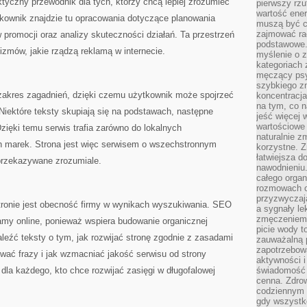
ktyczny przewodnik dla tych, którzy chcą lepiej zrozumieć
pierwszy rzu
wartość ener
tkownik znajdzie tu opracowania dotyczące planowania
muszą być c
zajmować rac
 promocji oraz analizy skuteczności działań. Ta przestrzeń
podstawowe.
zmów, jakie rządzą reklamą w internecie.
myślenie o 
kategoriach
męczący psy
szybkiego zn
 zakres zagadnień, dzięki czemu użytkownik może spojrzeć
koncentracja
na tym, co n
 Niektóre teksty skupiają się na podstawach, następne
jeść więcej 
wartościowe 
zięki temu serwis trafia zarówno do lokalnych
naturalnie z
ch marek. Strona jest więc serwisem o wszechstronnym
korzystne. Z
łatwiejsza 
przekazywane zrozumiale.
nawodnieniu
całego organ
rozmowach o
przyzwyczaja
tronie jest obecność firmy w wynikach wyszukiwania. SEO
a sygnały le
zmęczeniem 
amy online, ponieważ wspiera budowanie organicznej
picie wody t
eźć teksty o tym, jak rozwijać stronę zgodnie z zasadami
zauważalną 
zapotrzebowa
ować frazy i jak wzmacniać jakość serwisu od strony
aktywności 
dla każdego, kto chce rozwijać zasięgi w długofalowej
świadomość 
cenna. Zdrow
codziennym 
gdy wszystk