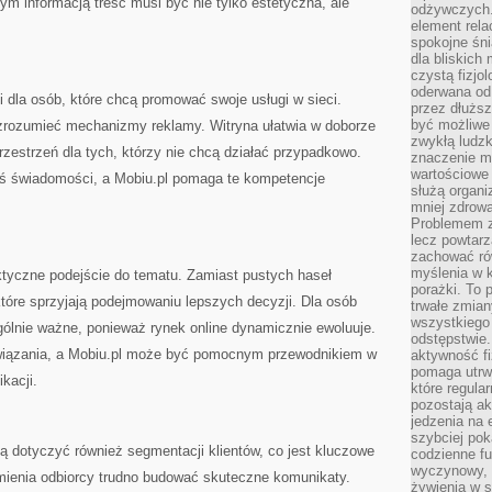
m informacją treść musi być nie tylko estetyczna, ale
odżywczych. 
element rela
spokojne śni
dla bliskich
czystą fizjol
oderwana od 
ji dla osób, które chcą promować swoje usługi w sieci.
przez dłużs
być możliwe
 zrozumieć mechanizmy reklamy. Witryna ułatwia w doborze
zwykłą ludzk
zestrzeń dla tych, którzy nie chcą działać przypadkowo.
znaczenie ma
wartościowe
iś świadomości, a Mobiu.pl pomaga te kompetencje
służą organi
mniej zdrową
Problemem zw
lecz powtar
zachować ró
myślenia w k
tyczne podejście do tematu. Zamiast pustych haseł
porażki. To 
 które sprzyjają podejmowaniu lepszych decyzji. Dla osób
trwałe zmian
wszystkiego
gólnie ważne, ponieważ rynek online dynamicznie ewoluuje.
odstępstwie
wiązania, a Mobiu.pl może być pomocnym przewodnikiem w
aktywność fi
pomaga utrw
kacji.
które regula
pozostają ak
jedzenia na 
szybciej pok
ą dotyczyć również segmentacji klientów, co jest kluczowe
codzienne fu
wyczynowy, l
mienia odbiorcy trudno budować skuteczne komunikaty.
żywienia w s