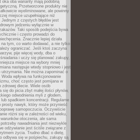
t oka oba warianty mają podobną
getyczną. Przetworzone produkty nie
ałkowicie wyeliminowane, ale powinny
zej miejsce uzupełniające niż
 Jednym z częstych błędów jest
zdrowym jedzeniu wyłącznie w
 zakazów. Taki sposób podejścia bywa
chicznie i często prowadzi do
iechęcenia. Znacznie lepiej działa
 na tym, co warto dodawać, a nie tylko
ależy ograniczać. Jeśli ktoś zaczyna
warzyw, pije więcej wody, dba o
śniadania i uczy się planować zakupy,
mniejsza miejsce na wybory mniej
miana następuje wtedy stopniowo i jest
do utrzymania. Nie można zapominać o
. Woda wpływa na funkcjonowanie
izmu, choć często jest pomijana w
 zdrowej diecie. Wiele osób
 się do picia zbyt małej ilości płynów,
kkiego odwodnienia myli z głodem,
lub spadkiem koncentracji. Regularne
o prosty nawyk, który może przynieść
poprawę samopoczucia. Oczywiście
nie różni się w zależności od wieku,
i warunków otoczenia, ale sama
potrzeby nawadniania jest niezwykle
e odżywianie jest ściśle związane z
rytmem życia. Trudno dbać o dietę,
o odbywa się w pośpiechu, zakupy są