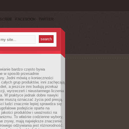
SCRIBE
FACEBOOK
TWITTER
wianie bardzo często bywa
ne w sposób przesadnie
ny. Jedni mówią o konieczności
 całych grup produktów, inni zachęcają
iet, a jeszcze inni budują przekaz
kcji, wyrzeczeń i nieustannego liczenia
a. W praktyce jednak dobre nawyki
nie muszą oznaczać życia pod presją.
ci ludzi znacznie lepiej sprawdza się
ugofalowe podejście oparte na
, jakości produktów i uważności na
anizmu. To właśnie codzienne wybory,
we zrywy, mają największe znaczenie.
rowego odżywiania jest różnorodność.