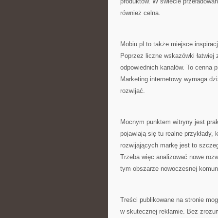
produktów. W świecie przeładowany
również celna.
Mobiu.pl to także miejsce inspirac
Poprzez liczne wskazówki łatwiej
odpowiednich kanałów. To cenna pr
Marketing internetowy wymaga dz
rozwijać.
Mocnym punktem witryny jest prak
pojawiają się tu realne przykłady,
rozwijających markę jest to szcze
Trzeba więc analizować nowe roz
tym obszarze nowoczesnej komuni
Treści publikowane na stronie mog
w skutecznej reklamie. Bez zrozu