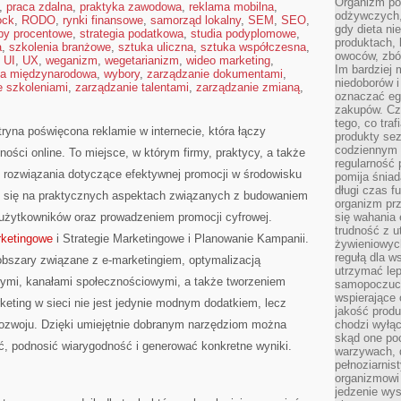
Organizm pot
,
praca zdalna
,
praktyka zawodowa
,
reklama mobilna
,
odżywczych, 
ock
,
RODO
,
rynki finansowe
,
samorząd lokalny
,
SEM
,
SEO
,
gdy dieta ni
py procentowe
,
strategia podatkowa
,
studia podyplomowe
,
produktach, 
a
,
szkolenia branżowe
,
sztuka uliczna
,
sztuka współczesna
,
owoców, zbóż
,
UI
,
UX
,
weganizm
,
wegetarianizm
,
wideo marketing
,
Im bardziej
ca międzynarodowa
,
wybory
,
zarządzanie dokumentami
,
niedoborów 
e szkoleniami
,
zarządzanie talentami
,
zarządzanie zmianą
,
oznaczać eg
zakupów. Cz
tego, co traf
ryna poświęcona reklamie w internecie, która łączy
produkty se
codziennym 
ości online. To miejsce, w którym firmy, praktycy, a także
regularność 
rozwiązania dotyczące efektywnej promocji w środowisku
pomija śniad
długi czas f
je się na praktycznych aspektach związanych z budowaniem
organizm prz
użytkowników oraz prowadzeniem promocji cyfrowej.
się wahania 
trudność z 
rketingowe
i Strategie Marketingowe i Planowanie Kampanii.
żywieniowych
regułą dla w
bszary związane z e-marketingiem, optymalizacją
utrzymać lep
ymi, kanałami społecznościowymi, a także tworzeniem
samopoczuci
wspierające 
rketing w sieci nie jest jedynie modnym dodatkiem, lecz
jakość prod
ozwoju. Dzięki umiejętnie dobranym narzędziom można
chodzi wyłącz
skąd one po
 podnosić wiarygodność i generować konkretne wyniki.
warzywach, d
pełnoziarnis
organizmowi
jedzenie wys