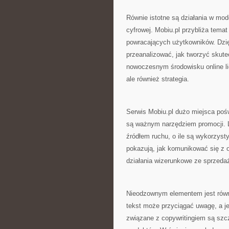
Równie istotne są działania w mod
cyfrowej. Mobiu.pl przybliża tema
powracających użytkowników. Dzię
przeanalizować, jak tworzyć skute
nowoczesnym środowisku online li
ale również strategia.
Serwis Mobiu.pl dużo miejsca poś
są ważnym narzędziem promocji. L
źródłem ruchu, o ile są wykorzyst
pokazują, jak komunikować się z o
działania wizerunkowe ze sprzed
Nieodzownym elementem jest równie
tekst może przyciągać uwagę, a j
związane z copywritingiem są szcz