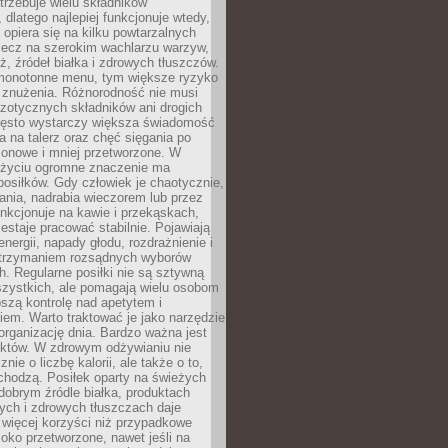
rzebuje wielu składników
dlatego najlepiej funkcjonuje wtedy,
e opiera się na kilku powtarzalnych
lecz na szerokim wachlarzu warzyw,
, źródeł białka i zdrowych tłuszczów.
 monotonne menu, tym większe ryzyko
i znużenia. Różnorodność nie musi
zotycznych składników ani drogich
ęsto wystarczy większa świadomość
ia na talerz oraz chęć sięgania po
zonowe i mniej przetworzone. W
życiu ogromne znaczenie ma
posiłków. Gdy człowiek je chaotycznie,
ania, nadrabia wieczorem lub przez
unkcjonuje na kawie i przekąskach,
estaje pracować stabilnie. Pojawiają
energii, napady głodu, rozdrażnienie i
utrzymaniem rozsądnych wyborów
. Regularne posiłki nie są sztywną
szystkich, ale pomagają wielu osobom
szą kontrolę nad apetytem i
em. Warto traktować je jako narzędzie
organizację dnia. Bardzo ważna jest
uktów. W zdrowym odżywianiu nie
nie o liczbę kalorii, ale także o to,
chodzą. Posiłek oparty na świeżych
obrym źródle białka, produktach
tych i zdrowych tłuszczach daje
 więcej korzyści niż przypadkowe
oko przetworzone, nawet jeśli na