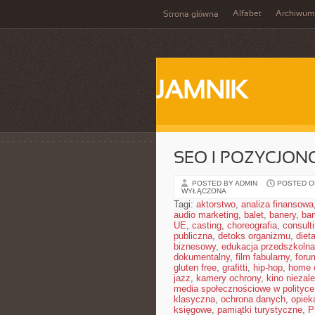
Alfabet
Archiwum
Strona główna
JAMNIK
SEO I POZYCJON
POSTED BY ADMIN
POSTED ON
WYŁĄCZONA
Tagi:
aktorstwo
,
analiza finansowa
audio marketing
,
balet
,
banery
,
ban
UE
,
casting
,
choreografia
,
consult
publiczna
,
detoks organizmu
,
diet
biznesowy
,
edukacja przedszkolna
dokumentalny
,
film fabularny
,
foru
gluten free
,
grafitti
,
hip-hop
,
home o
jazz
,
kamery ochrony
,
kino niezal
media społecznościowe w polityce
klasyczna
,
ochrona danych
,
opiek
księgowe
,
pamiątki turystyczne
,
P