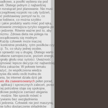
padkowo, a posiłki wybiera się pod
li. Dlatego jednym z najbardziej
 rozwiązań jest planowanie. Nie musi
zegółowej rozpiski na cały tydzień,
ieć podstawowy pomysł na to, co
ę w lodówce, co można szybko
i jakie produkty warto mieć pod ręką.
otowanie zmniejsza ryzyko sięgania po
jedzenie. Równie ważne jest to, aby
nizmu. Zdrowa dieta nie polega na
orządkowaniu się modnym
 Każdy człowiek może inaczej
konkretne produkty, rytm posiłków czy
ji. To, co służy jednej osobie,
e sprawdzi się u drugiej. Dlatego warto
własne samopoczucie, poziom energii,
sygnały głodu oraz sytości. Uważność
jmować lepsze decyzje niż najbardziej
 lista zakazów. W połowie tematu
ażyć, że współczesna wiedza
ywa dla wielu osób trudna do
ia, bo internet działa dziś jak
wis dla zaawansowanych
pełen porad,
, aplikacji i sprzecznych zaleceń, przez
iej potrzebne staje się spokojne,
dkowe podejście zamiast ulegania
j modzie. Nie sposób mówić o
ywianiu bez uwzględnienia
 jedzenia. Człowiek nie jest maszyną,
 nie tylko dostarczenie składników