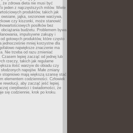
, że zdrowa dieta nie musi być
o jeden z najczęstszych mitów. Wiele
artościowych produktów, takich jak
i owsiane, jajka, sezonowe warzywa,
czkowe czy kiszonki, może stanowić
łnowartościowych posiłków bez
 obciążania budżetu. Problemem bywa
planowania, impulsywne zakupy i
 od gotowych produktów, które często
a jednocześnie mniej korzystne dla
ugofalowo największe znaczenie ma
. Nie trzeba od razu zmieniać
 Czasem lepiej zacząć od jednej lub
ch rzeczy, takich jak regularne
iększa ilość warzyw do obiadu czy
e słodzonych napojów. Małe zmiany
 stopniowo mają większą szansę stać
nym elementem codzienności. Człowiek
e rewolucji, aby zacząć jeść lepiej.
aczej cierpliwości i świadomości, że
je się codziennie, krok po kroku.