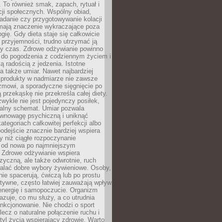
To również smak, zapach, rytuał i
cji społecznych. Wspólny obiad,
adanie czy przygotowywanie kolacji
 mają znaczenie wykraczające poza
ogię. Gdy dieta staje się całkowicie
przyjemności, trudno utrzymać ją
zy czas. Zdrowe odżywianie powinno
 do pogodzenia z codziennym życiem i
ą radością z jedzenia. Istotne
 także umiar. Nawet najbardziej
 produkty w nadmiarze nie zawsze
zmowi, a sporadyczne sięgnięcie po
 przekąskę nie przekreśla całej diety.
ykle nie jest pojedynczy posiłek,
zalny schemat. Umiar pozwala
wnowagę psychiczną i uniknąć
ategoriach całkowitej perfekcji albo
podejście znacznie bardziej wspiera
y niż ciągłe rozpoczynanie
 od nowa po najmniejszym
. Zdrowe odżywianie wspiera
zyczną, ale także odwrotnie, ruch
alać dobre wybory żywieniowe. Osoby,
rnie spacerują, ćwiczą lub po prostu
tywne, często łatwiej zauważają wpływ
energię i samopoczucie. Organizm
azuje, co mu służy, a co utrudnia
nkcjonowanie. Nie chodzi o sport
ecz o naturalne połączenie ruchu i
tyl życia wspierający zdrowie. Warto