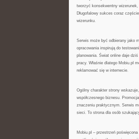
tworzyć konsekwentny wizerunek, a
Długofalowy sukces coraz częściej
wizerunku.
Serwis może być odbierany jako 
opracowania inspirują do testowan
planowania. Świat online daje dzi
pracy. Właśnie dlatego Mobiu.pl m
reklamować się w internecie.
Ogólny charakter strony wskazuje
współczesnego biznesu. Promocja 
znaczeniu praktycznym. Serwis mo
sieci. To strona dla osób szukają
Mobiu.pl – przestrzeń poświęcona 