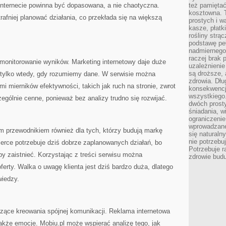
internecie powinna być dopasowana, a nie chaotyczna.
też pamiętać
kosztowna. T
rafniej planować działania, co przekłada się na większą
prostych i w
kasze, płatk
rośliny strą
podstawę pe
nadmiernego
raczej brak 
 monitorowanie wyników. Marketing internetowy daje duże
uzależnienie
są droższe, 
e tylko wtedy, gdy rozumiemy dane. W serwisie można
zdrowia. Dł
i mierników efektywności, takich jak ruch na stronie, zwrot
konsekwencja
wszystkiego.
ególnie cenne, ponieważ bez analizy trudno się rozwijać.
dwóch prosty
śniadania, w
ograniczeni
wprowadzane
m przewodnikiem również dla tych, którzy budują markę
się natural
nie potrzebuj
rce potrzebuje dziś dobrze zaplanowanych działań, bo
Potrzebuje r
by zaistnieć. Korzystając z treści serwisu można
zdrowie budu
ferty. Walka o uwagę klienta jest dziś bardzo duża, dlatego
wiedzy.
czące kreowania spójnej komunikacji. Reklama internetowa
 także emocje. Mobiu.pl może wspierać analizę tego, jak