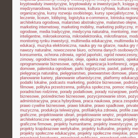
kryptowaluty inwestycyjne
,
kryptowaluty w inwestycjach
,
księga g
międzynarodowa
,
kuchnia sezonowa
,
kultura cyfrowa
,
kultura mie
organizacyjna
,
kursy rozwoju osobistego
,
kursy specjalistyczne
,
l
leczenie
,
liceum
,
lobbying
,
logistyka e-commerce
,
lotniska region
architektura ogrodowa
,
malarstwo abstrakcyjne
,
malarstwo olejne
marketing internetowy
,
marketing mobilny
,
marketing polityczny
,
m
ogrodowe
,
media tradycyjne
,
medycyna naturalna
,
mentoring
,
men
inteligentne
,
mikroekonomia
,
mikroelektronika
,
mikrofinanse
,
moda
monitoring rynku inwestycji
,
multimedia edukacyjne
,
multimedia ku
edukacji
,
muzyka elektroniczna
,
nauka gry na gitarze
,
nauka gry n
nawozy naturalne
,
nowoczesne biuro
,
ochrona danych osobowych
konsumenta
,
ochrona zdrowia
,
ogród japoński
,
ogród nowoczesny
zimowy
,
ogrodnictwo miejskie
,
oleje
,
opieka nad seniorami
,
opiek
oprogramowanie biznesowe
,
optyka
,
organizacja konferencji
,
orga
domowe
,
paleniska ogrodowe
,
parki logistyczne
,
pastel
,
patenty
,
p
pielęgnacja naturalna
,
pielęgniarstwo
,
piwowarstwo domowe
,
plan
planowanie kariery
,
planowanie urbanistyczne
,
platformy edukacyj
podatki lokalne
,
podcasts marketing
,
podróże biznesowe
,
podróże
filmowe
,
polityka przestrzenna
,
polityka społeczna
,
pomoc międz
poradnictwo rodzinne
,
porady podatkowe
,
porady rozwojowe
,
portf
biznesowe
,
pośrednictwo biznesowe
,
pozycjonowanie stron
,
poży
administracyjna
,
praca hybrydowa
,
praca naukowa
,
praca zespoło
prawo cywilne biznesowe
,
prawo lokalne
,
prawo spadkowe
,
privat
muzyczna
,
produkcja telewizyjna
,
profilaktyka zdrowia
,
profile z
graficzne
,
projektowanie ubrań
,
projektowanie wnętrz
,
projektowan
architektoniczne wnętrz
,
projekty ekologiczne społeczne
,
projekty
graficzne firmowe
,
projekty humanitarne
,
projekty inwestycyjne
,
p
projekty krajobrazowe wertykalne
,
projekty kulturalne
,
projekty m
projekty społeczne edukacyjne
,
projekty społeczne miejskie
,
prze
przestrzeń kreatywna
,
przestrzeń publiczna
,
przestrzeń wirtualna