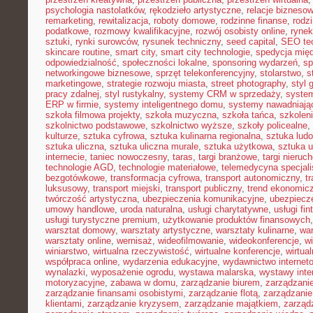
psychologia nastolatków
,
rękodzieło artystyczne
,
relacje bizneso
remarketing
,
rewitalizacja
,
roboty domowe
,
rodzinne finanse
,
rodz
podatkowe
,
rozmowy kwalifikacyjne
,
rozwój osobisty online
,
rynek
sztuki
,
rynki surowców
,
rysunek techniczny
,
seed capital
,
SEO te
skincare routine
,
smart city
,
smart city technologie
,
spedycja mię
odpowiedzialność
,
społeczności lokalne
,
sponsoring wydarzeń
,
sp
networkingowe biznesowe
,
sprzęt telekonferencyjny
,
stolarstwo
,
s
marketingowe
,
strategie rozwoju miasta
,
street photography
,
styl 
pracy zdalnej
,
styl rustykalny
,
systemy CRM w sprzedaży
,
syste
ERP w firmie
,
systemy inteligentnego domu
,
systemy nawadniają
szkoła filmowa projekty
,
szkoła muzyczna
,
szkoła tańca
,
szkolen
szkolnictwo podstawowe
,
szkolnictwo wyższe
,
szkoły policealne
,
kulturze
,
sztuka cyfrowa
,
sztuka kulinarna regionalna
,
sztuka lud
sztuka uliczna
,
sztuka uliczna murale
,
sztuka użytkowa
,
sztuka 
internecie
,
taniec nowoczesny
,
taras
,
targi branżowe
,
targi nieruc
technologie AGD
,
technologie materiałowe
,
telemedycyna specjal
bezgotówkowe
,
transformacja cyfrowa
,
transport autonomiczny
,
t
luksusowy
,
transport miejski
,
transport publiczny
,
trend ekonomic
twórczość artystyczna
,
ubezpieczenia komunikacyjne
,
ubezpiecz
umowy handlowe
,
uroda naturalna
,
usługi charytatywne
,
usługi fin
usługi turystyczne premium
,
użytkowanie produktów finansowych
warsztat domowy
,
warsztaty artystyczne
,
warsztaty kulinarne
,
wa
warsztaty online
,
wernisaż
,
wideofilmowanie
,
wideokonferencje
,
w
winiarstwo
,
wirtualna rzeczywistość
,
wirtualne konferencje
,
wirtual
współpraca online
,
wydarzenia edukacyjne
,
wydawnictwo internet
wynalazki
,
wyposażenie ogrodu
,
wystawa malarska
,
wystawy inte
motoryzacyjne
,
zabawa w domu
,
zarządzanie biurem
,
zarządzan
zarządzanie finansami osobistymi
,
zarządzanie flotą
,
zarządzanie
klientami
,
zarządzanie kryzysem
,
zarządzanie majątkiem
,
zarząd