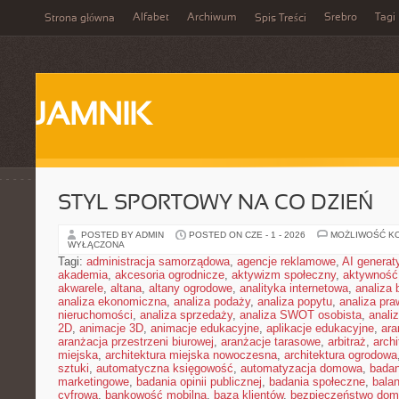
Alfabet
Archiwum
Srebro
Tagi
Strona główna
Spis Treści
JAMNIK
STYL SPORTOWY NA CO DZIEŃ
POSTED BY ADMIN
POSTED ON CZE - 1 - 2026
MOŻLIWOŚĆ K
WYŁĄCZONA
Tagi:
administracja samorządowa
,
agencje reklamowe
,
AI genera
akademia
,
akcesoria ogrodnicze
,
aktywizm społeczny
,
aktywność
akwarele
,
altana
,
altany ogrodowe
,
analityka internetowa
,
analiza
analiza ekonomiczna
,
analiza podaży
,
analiza popytu
,
analiza pr
nieruchomości
,
analiza sprzedaży
,
analiza SWOT osobista
,
analiz
2D
,
animacje 3D
,
animacje edukacyjne
,
aplikacje edukacyjne
,
ara
aranżacja przestrzeni biurowej
,
aranżacje tarasowe
,
arbitraż
,
archi
miejska
,
architektura miejska nowoczesna
,
architektura ogrodowa
sztuki
,
automatyczna księgowość
,
automatyzacja domowa
,
badan
marketingowe
,
badania opinii publicznej
,
badania społeczne
,
bala
cyfrowa
,
bankowość mobilna
,
baza klientów
,
bezpieczeństwo do