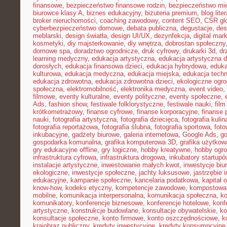
finansowe
,
bezpieczeństwo finansowe rodzin
,
bezpieczeństwo mie
biurowce klasy A
,
biznes edukacyjny
,
biżuteria premium
,
blog lite
broker nieruchomości
,
coaching zawodowy
,
content SEO
,
CSR gl
cyberbezpieczeństwo domowe
,
debata publiczna
,
degustacje
,
des
meblarski
,
design światła
,
design UI/UX
,
dezynfekcja
,
digital mar
kosmetyki
,
diy majsterkowanie
,
diy wnętrza
,
dobrostan społeczny
domowe spa
,
doradztwo ogrodnicze
,
druk cyfrowy
,
drukarki 3d
,
dr
learning medyczny
,
edukacja artystyczna
,
edukacja artystyczna d
dorosłych
,
edukacja finansowa dzieci
,
edukacja hybrydowa
,
eduka
kulturowa
,
edukacja medyczna
,
edukacja miejska
,
edukacja tech
edukacja zdrowotna
,
edukacja zdrowotna dzieci
,
ekologiczne ogro
społeczna
,
elektromobilność
,
elektronika medyczna
,
event video
,
filmowe
,
eventy kulturalne
,
eventy polityczne
,
eventy społeczne
,
Ads
,
fashion show
,
festiwale folklorystyczne
,
festiwale nauki
,
fil
krótkometrażowy
,
finanse cyfrowe
,
finanse korporacyjne
,
finanse 
nauki
,
fotografia artystyczna
,
fotografia dziecięca
,
fotografia kulin
fotografia reportażowa
,
fotografia ślubna
,
fotografia sportowa
,
foto
inkubacyjne
,
gadżety biurowe
,
galeria internetowa
,
Google Ads
,
go
gospodarka komunalna
,
grafika komputerowa 3D
,
grafika użytkow
gry edukacyjne offline
,
gry logiczne
,
hobby kreatywne
,
hobby ogro
infrastruktura cyfrowa
,
infrastruktura drogowa
,
inkubatory startupó
instalacje artystyczne
,
inwestowanie małych kwot
,
inwestycje biu
ekologiczne
,
inwestycje społeczne
,
jachty luksusowe
,
jastrzębie 
edukacyjne
,
kampanie społeczne
,
kancelaria podatkowa
,
kapitał 
know-how
,
kodeks etyczny
,
kompetencje zawodowe
,
kompostowa
mobilne
,
komunikacja interpersonalna
,
komunikacja społeczna
,
ko
komunikatory
,
konferencje biznesowe
,
konferencje hotelowe
,
konf
artystyczne
,
konstrukcje budowlane
,
konsultacje obywatelskie
,
ko
konsultacje społeczne
,
konto firmowe
,
konto oszczędnościowe
,
k
krajobraz publiczny
,
kredyty inwestycyjne
,
kredyty konsumpcyjne