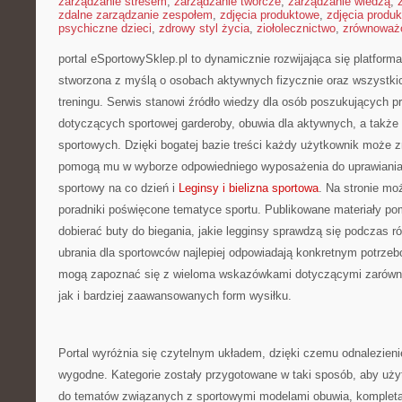
zarządzanie stresem
,
zarządzanie twórcze
,
zarządzanie wiedzą
,
zdalne zarządzanie zespołem
,
zdjęcia produktowe
,
zdjęcia produ
psychiczne dzieci
,
zdrowy styl życia
,
ziołolecznictwo
,
zrównoważo
portal eSportowySklep.pl to dynamicznie rozwijająca się platforma 
stworzona z myślą o osobach aktywnych fizycznie oraz wszystki
treningu. Serwis stanowi źródło wiedzy dla osób poszukujących
dotyczących sportowej garderoby, obuwia dla aktywnych, a także
sportowych. Dzięki bogatej bazie treści każdy użytkownik może z
pomogą mu w wyborze odpowiedniego wyposażenia do uprawiania 
sportowy na co dzień i
Leginsy i bielizna sportowa
. Na stronie mo
poradniki poświęcone tematyce sportu. Publikowane materiały po
dobierać buty do biegania, jakie legginsy sprawdzą się podczas r
ubrania dla sportowców najlepiej odpowiadają konkretnym potrzeb
mogą zapoznać się z wieloma wskazówkami dotyczącymi zarówno
jak i bardziej zaawansowanych form wysiłku.
Portal wyróżnia się czytelnym układem, dzięki czemu odnalezienie
wygodne. Kategorie zostały przygotowane w taki sposób, aby uż
do tematów związanych z sportowymi modelami obuwia, kompleta