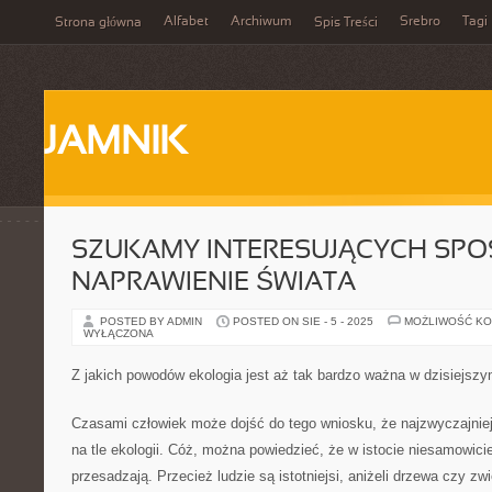
Alfabet
Archiwum
Srebro
Tagi
Strona główna
Spis Treści
JAMNIK
SZUKAMY INTERESUJĄCYCH SPO
NAPRAWIENIE ŚWIATA
POSTED BY ADMIN
POSTED ON SIE - 5 - 2025
MOŻLIWOŚĆ K
WYŁĄCZONA
Z jakich powodów ekologia jest aż tak bardzo ważna w dzisiejsz
Czasami człowiek może dojść do tego wniosku, że najzwyczajniej
na tle ekologii. Cóż, można powiedzieć, że w istocie niesamowic
przesadzają. Przecież ludzie są istotniejsi, aniżeli drzewa czy zw