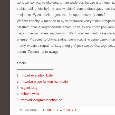
taka, że faktycznie ekologia to naprawdę coś bardzo istotnego.
zrobić, jeśli chcielibyśmy, aby w jakimś sensie otaczający nas św
miejscem. W zasadzie to jest tak, że sporo możemy zrobić.
Weźmy choćby w rachubę to by w naprawdę wszystkich przypad
ostatnim czasie segregowanie śmieci to w Polsce coraz popularni
ciężko miewać jakieś wątpliwości. Warto również bardzo się star
energię. Przecież to chyba żadna tajemnica, iż właśnie dzięki m.
mamy okazję czerpać tańszą energię. A jeszcze oprócz tego poz
naturę. Zwracaj na to uwagę.
źródło:
———————————
1.
http://keksdidaktik.de
2.
http://kg-blaue-funken-hamm.de
3.
więcej tutaj
4.
zobacz wpis
5.
http://kindergrammophon.de
CATEGORIES:
JĘZYKI OBCE W PRAKTYCE