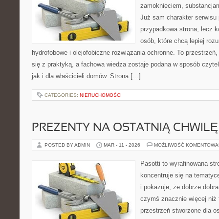
zamoknięciem, substancjam
Już sam charakter serwisu p
przypadkowa strona, lecz k
osób, które chcą lepiej rozu
hydrofobowe i olejofobiczne rozwiązania ochronne. To przestrzeń,
się z praktyką, a fachowa wiedza zostaje podana w sposób czyte
jak i dla właścicieli domów. Strona […]
CATEGORIES:
NIERUCHOMOŚCI
PREZENTY NA OSTATNIĄ CHWILĘ
POSTED BY ADMIN
MAR - 11 - 2026
MOŻLIWOŚĆ KOMENTOWA
Pasotti to wyrafinowana str
koncentruje się na tematy
i pokazuje, że dobrze dob
czymś znacznie więcej niż 
przestrzeń stworzone dla o