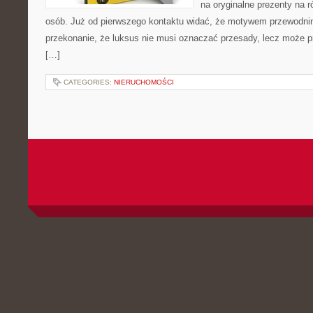
na oryginalne prezenty na r
osób. Już od pierwszego kontaktu widać, że motywem przewodnim 
przekonanie, że luksus nie musi oznaczać przesady, lecz może pr
[…]
CATEGORIES:
NIERUCHOMOŚCI