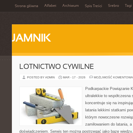
Alfabet
Archiwum
Srebro
Tagi
Strona główna
Spis Treści
JAMNIK
LOTNICTWO CYWILNE
POSTED BY ADMIN
MAR - 17 - 2026
MOŻLIWOŚĆ KOMENTOWA
Podkarpackie Powiązanie K
ultralekkie to współczesna 
koncentruje się na inspiruj
latania lekkimi statkami po
którym nowoczesne rozwiąz
zamiłowaniem do latania, a 
doświadczeniem. Serwis ten można postrzegać jako bazę wiedzy, 