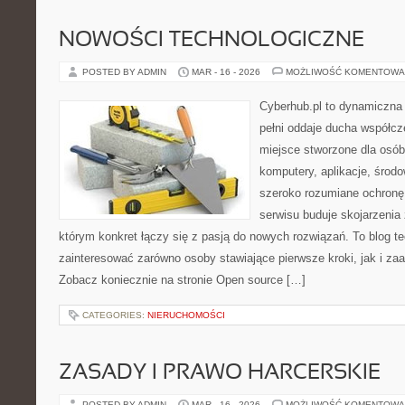
NOWOŚCI TECHNOLOGICZNE
POSTED BY ADMIN
MAR - 16 - 2026
MOŻLIWOŚĆ KOMENTOWA
Cyberhub.pl to dynamiczna p
pełni oddaje ducha współcze
miejsce stworzone dla osó
komputery, aplikacje, środo
szeroko rozumiane ochron
serwisu buduje skojarzenia
którym konkret łączy się z pasją do nowych rozwiązań. To blog t
zainteresować zarówno osoby stawiające pierwsze kroki, jak i z
Zobacz koniecznie na stronie Open source […]
CATEGORIES:
NIERUCHOMOŚCI
ZASADY I PRAWO HARCERSKIE
POSTED BY ADMIN
MAR - 16 - 2026
MOŻLIWOŚĆ KOMENTOWA