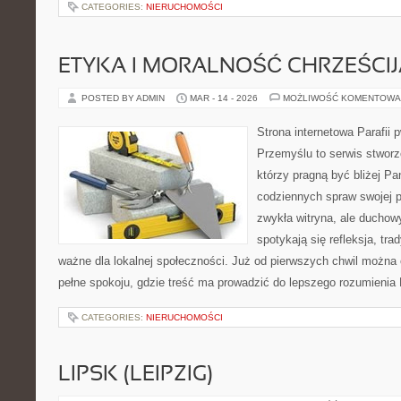
CATEGORIES:
NIERUCHOMOŚCI
ETYKA I MORALNOŚĆ CHRZEŚCI
POSTED BY ADMIN
MAR - 14 - 2026
MOŻLIWOŚĆ KOMENTOWA
Strona internetowa Parafii 
Przemyślu to serwis stworz
którzy pragną być bliżej Pa
codziennych spraw swojej par
zwykła witryna, ale ducho
spotykają się refleksja, tra
ważne dla lokalnej społeczności. Już od pierwszych chwil można 
pełne spokoju, gdzie treść ma prowadzić do lepszego rozumienia 
CATEGORIES:
NIERUCHOMOŚCI
LIPSK (LEIPZIG)