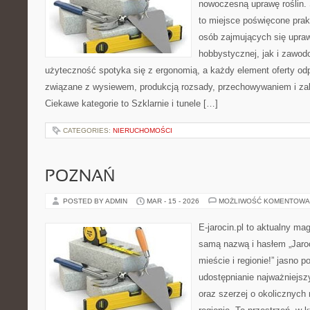
nowoczesną uprawę roślin. 
to miejsce poświęcone pra
osób zajmujących się upraw
hobbystycznej, jak i zawodo
użyteczność spotyka się z ergonomią, a każdy element oferty od
związane z wysiewem, produkcją rozsady, przechowywaniem i zab
Ciekawe kategorie to Szklarnie i tunele […]
CATEGORIES:
NIERUCHOMOŚCI
POZNAŃ
POSTED BY ADMIN
MAR - 15 - 2026
MOŻLIWOŚĆ KOMENTOWA
E-jarocin.pl to aktualny ma
samą nazwą i hasłem „Jaroc
mieście i regionie!” jasno p
udostępnianie najważniejszy
oraz szerzej o okolicznych