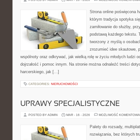
Strona online poświęcona h
którym tradycja spotyka si
zamiłowanie do służby, prz
podstawą każdego tekstu. 
tworzony z myślą o osobach
zrozumieć idee skautowe, p
wspólnoty oraz odkrywać, jak wielką rolę w życiu młodych ludzi o
dojrzałość i pomoc innym. Na stronie można odnaleźć treści dot
harcerskiego, jak […]
CATEGORIES:
NIERUCHOMOŚCI
UPRAWY SPECJALISTYCZNE
POSTED BY ADMIN
MAR - 16 - 2026
MOŻLIWOŚĆ KOMENTOWA
Palety do rozsady, multiplat
rozwiązania, bez których t