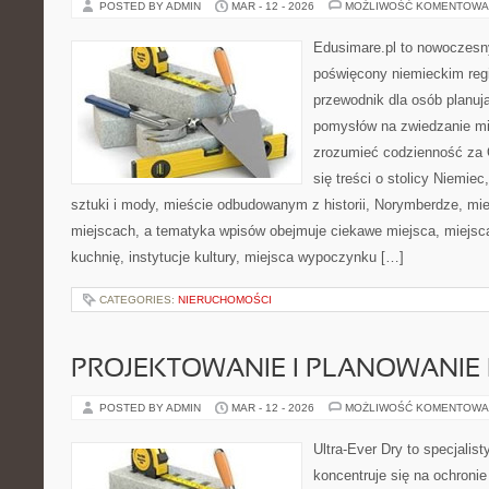
POSTED BY ADMIN
MAR - 12 - 2026
MOŻLIWOŚĆ KOMENTOWA
Edusimare.pl to nowoczesn
poświęcony niemieckim regi
przewodnik dla osób planu
pomysłów na zwiedzanie mia
zrozumieć codzienność za O
się treści o stolicy Niemiec
sztuki i mody, mieście odbudowanym z historii, Norymberdze, mie
miejscach, a tematyka wpisów obejmuje ciekawe miejsca, miejsc
kuchnię, instytucje kultury, miejsca wypoczynku […]
CATEGORIES:
NIERUCHOMOŚCI
PROJEKTOWANIE I PLANOWANIE
POSTED BY ADMIN
MAR - 12 - 2026
MOŻLIWOŚĆ KOMENTOWA
Ultra-Ever Dry to specjalist
koncentruje się na ochronie