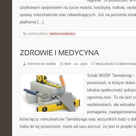
regionie. To przestrzeń, w 
użytkowym spojrzeniem na życie miasta, turystykę, kulturę, wydar
sprawy mieszkańców oraz odwiedzających. Już na poziomie strukt
platforma […]
CATEGORIES:
NIERUCHOMOŚCI
ZDROWIE I MEDYCYNA
POSTED BY ADMIN
MAR - 14 - 2026
MOŻLIWOŚĆ KOMENTOWA
Sztab WOŚP Tarnobrzeg – G
przestrzeń, w którym dobro
lokalna społeczność pokazu
ogromną moc. To nie jest z
wydarzeniach, ale wirtualny
pomagania, zaangażowania 
która łączy mieszkańców Tarnobrzega oraz wszystkich ludzi o dob
trafia do tej przestrzeni, może od razu poczuć, że jest to projekt 