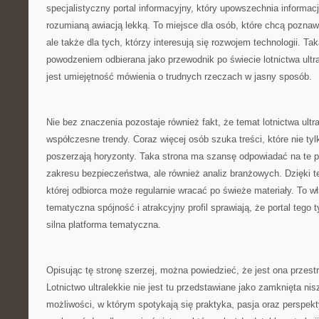
specjalistyczny portal informacyjny, który upowszechnia informa
rozumianą awiacją lekką. To miejsce dla osób, które chcą pozna
ale także dla tych, którzy interesują się rozwojem technologii. T
powodzeniem odbierana jako przewodnik po świecie lotnictwa ultra
jest umiejętność mówienia o trudnych rzeczach w jasny sposób.
Nie bez znaczenia pozostaje również fakt, że temat lotnictwa ultr
współczesne trendy. Coraz więcej osób szuka treści, które nie tyl
poszerzają horyzonty. Taka strona ma szansę odpowiadać na te po
zakresu bezpieczeństwa, ale również analiz branżowych. Dzięki t
której odbiorca może regularnie wracać po świeże materiały. To wł
tematyczna spójność i atrakcyjny profil sprawiają, że portal tego 
silna platforma tematyczna.
Opisując tę stronę szerzej, można powiedzieć, że jest ona przestrz
Lotnictwo ultralekkie nie jest tu przedstawiane jako zamknięta nisz
możliwości, w którym spotykają się praktyka, pasja oraz perspe