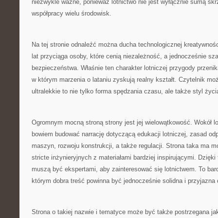
niezwykle ważne, ponieważ lotnictwo nie jest wyłącznie sumą skrz
współpracy wielu środowisk.
Na tej stronie odnaleźć można ducha technologicznej kreatywności
lat przyciąga osoby, które cenią niezależność, a jednocześnie sz
bezpieczeństwa. Właśnie ten charakter lotniczej przygody przenik
w którym marzenia o lataniu zyskują realny kształt. Czytelnik moż
ultralekkie to nie tylko forma spędzania czasu, ale także styl życi
Ogromnym mocną stroną strony jest jej wielowątkowość. Wokół lo
bowiem budować narrację dotyczącą edukacji lotniczej, zasad od
maszyn, rozwoju konstrukcji, a także regulacji. Strona taka ma m
stricte inżynieryjnych z materiałami bardziej inspirującymi. Dzięk
muszą być ekspertami, aby zainteresować się lotnictwem. To bar
którym dobra treść powinna być jednocześnie solidna i przyjazna 
Strona o takiej nazwie i tematyce może być także postrzegana ja