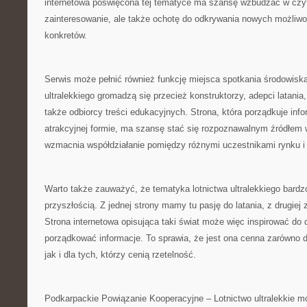
internetowa poświęcona tej tematyce ma szansę wzbudzać w czyte
zainteresowanie, ale także ochotę do odkrywania nowych możliwoś
konkretów.
Serwis może pełnić również funkcję miejsca spotkania środowiska
ultralekkiego gromadzą się przecież konstruktorzy, adepci latania,
także odbiorcy treści edukacyjnych. Strona, która porządkuje info
atrakcyjnej formie, ma szansę stać się rozpoznawalnym źródłem w
wzmacnia współdziałanie pomiędzy różnymi uczestnikami rynku i 
Warto także zauważyć, że tematyka lotnictwa ultralekkiego bardzo
przyszłością. Z jednej strony mamy tu pasję do latania, z drugiej 
Strona internetowa opisująca taki świat może więc inspirować do d
porządkować informacje. To sprawia, że jest ona cenna zarówno d
jak i dla tych, którzy cenią rzetelność.
Podkarpackie Powiązanie Kooperacyjne – Lotnictwo ultralekkie m