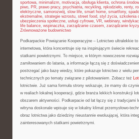
sportowa
,
minimalizm
,
motivacja
,
obsługa klienta
,
ochrona środow
piwo
,
PR
,
prawo pracy
,
psychiatria
,
recykling
,
rękodzieło
,
renty
,
ro
elektryczne
,
samorozwój
,
slow life
,
smart home
,
smartfony
,
spado
ekstremalne
,
strategie wzrostu
,
street food
,
styl życia
,
szkolenia 
ubezpieczenia społeczne
,
usługi cyfrowe
,
VR
,
webinary
,
windykac
life balance
,
wspinaczka
,
zarządzanie czasem
,
zarządzanie kryz
Zrównoważone budownictwo
Podkarpackie Powiązanie Kooperacyjne – Lotnictwo ultralekkie t
internetowa, która koncentruje się na inspirującym świecie rekreac
statkami powietrznymi. To miejsce, w którym nowoczesne rozwiąz
zamiłowaniem do latania, a informacje łączą się z doświadczeni
postrzegać jako bazę wiedzy, które pokazuje lotnictwo z wielu pe
technicznych po tematy związane z pilotowaniem. Zobacz też
Lot
lotnictwie. Już sama formuła strony wskazuje, że mamy do czyn
w realiach lokalnej kooperacji, gdzie branża lekkich konstrukcji l
obszarem aktywności. Podkarpacie od lat łączy się z tradycjami l
witryna doskonale wpisuje się w lokalny klimat przemysłowo-tech
obraz lotnictwa jako dziedziny nieustannie ewoluującej, która inte
zainteresowanych statkami powietrznymi.