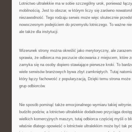
Lotnictwo ultralekkie ma w sobie szczególny urok, ponieważ łączy
mobilnością. Jest to obszar, w którym liczy się zarówno nowatorsk
niezawodność. Tego rodzaju serwis może więc skutecznie przeds
nowoczesnym podejściem do przemysłu lotniczego. To ważne nie t
ale także dla instytucji.
Wizerunek strony można określić jako merytoryczny, ale zarazem
sprawia, że odbiorca ma poczucie obcowania z miejscem, które z
zamyka się na osoby dopiero stawiające pierwsze kroki. To bard
wiele serwisów branżowych bywa zbyt zamkniętych. Tutaj natom
który łączy fachowość z popularyzacją. Dzięki temu strona może
grup odbiorców.
Nie sposób pominąć także emocjonalnego wymiaru takiej witrynie
budziło podziw, a lotnictwo ultralekkie dodatkowo przyciąga dost
wielkich komercyjnych maszyn, tutaj odbiorca częściej myśli o bli
właśnie dlatego opowieść o lotnictwie ultralekkim może być tak p