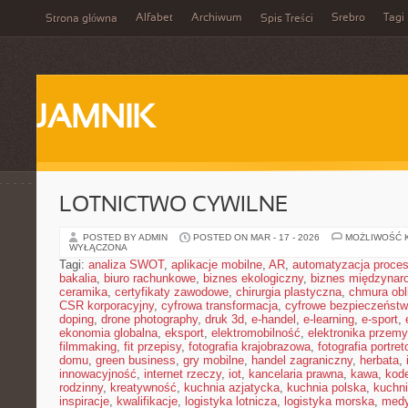
Alfabet
Archiwum
Srebro
Tagi
Strona główna
Spis Treści
JAMNIK
LOTNICTWO CYWILNE
POSTED BY ADMIN
POSTED ON MAR - 17 - 2026
MOŻLIWOŚĆ 
WYŁĄCZONA
Tagi:
analiza SWOT
,
aplikacje mobilne
,
AR
,
automatyzacja proce
bakalia
,
biuro rachunkowe
,
biznes ekologiczny
,
biznes międzynar
ceramika
,
certyfikaty zawodowe
,
chirurgia plastyczna
,
chmura obl
CSR korporacyjny
,
cyfrowa transformacja
,
cyfrowe bezpieczeńst
doping
,
drone photography
,
druk 3d
,
e-handel
,
e-learning
,
e-sport
,
ekonomia globalna
,
eksport
,
elektromobilność
,
elektronika przem
filmmaking
,
fit przepisy
,
fotografia krajobrazowa
,
fotografia portre
domu
,
green business
,
gry mobilne
,
handel zagraniczny
,
herbata
,
innowacyjność
,
internet rzeczy
,
iot
,
kancelaria prawna
,
kawa
,
kod
rodzinny
,
kreatywność
,
kuchnia azjatycka
,
kuchnia polska
,
kuchn
inspiracje
,
kwalifikacje
,
logistyka lotnicza
,
logistyka morska
,
medy