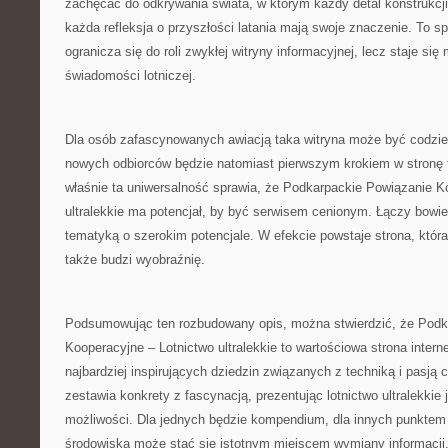
zachęcać do odkrywania świata, w którym każdy detal konstrukcji
każda refleksja o przyszłości latania mają swoje znaczenie. To sp
ogranicza się do roli zwykłej witryny informacyjnej, lecz staje si
świadomości lotniczej.
Dla osób zafascynowanych awiacją taka witryna może być codzien
nowych odbiorców będzie natomiast pierwszym krokiem w stronę f
właśnie ta uniwersalność sprawia, że Podkarpackie Powiązanie K
ultralekkie ma potencjał, by być serwisem cenionym. Łączy bowi
tematyką o szerokim potencjale. W efekcie powstaje strona, która 
także budzi wyobraźnię.
Podsumowując ten rozbudowany opis, można stwierdzić, że Podk
Kooperacyjne – Lotnictwo ultralekkie to wartościowa strona inter
najbardziej inspirujących dziedzin związanych z techniką i pasją c
zestawia konkrety z fascynacją, prezentując lotnictwo ultralekkie
możliwości. Dla jednych będzie kompendium, dla innych punktem 
środowiska może stać się istotnym miejscem wymiany informacji.