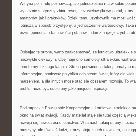
Witryna pełni rolę poznawczą, ale jednocześnie ma w sobie potencj
wyłącznie statyczny zbiór treści, lecz wielowątkowy portal, któr
amatorów, jak i praktyków. Dzięki temu użytkownik ma możliwość
lotniczą w sposób przystępny, a jednocześnie wartościowy. Tak
przystępnością a fachowością stanowi jeden z największych atut
Opisując tę stronę, warto zaakcentować, że lotnictwo ultralekkie
niezwykle ciekawym. Obejmuje ono samoloty ultralekkie, wiatrako
inne formy lekkiego latania. Strona poświęcona takiej tematyce
informacyjne, ponieważ przybliża odbiorcom świat, który dla wielu
marzeniem, a dla innych może stać się obszarem rozwoju. To właś
profilu może być odbierany jako miejsce inspiracji.
Podkarpackie Powiązanie Kooperacyjne – Lotnictwo ultralekkie m
okno na świat awiacji. Każdy materiał staje się tutaj częścią więk
rozwija się nowoczesne lotnictwo. W ramach takiej strony można
maszyny, ale również ludzi, którzy stoją za ich rozwojem, obsług