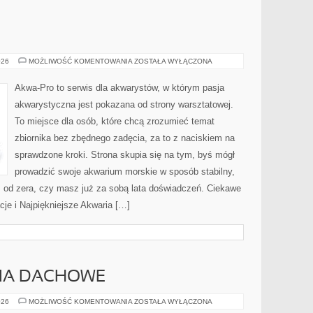
AKWARYSTYKA
026
MOŻLIWOŚĆ KOMENTOWANIA
ZOSTAŁA WYŁĄCZONA
Akwa-Pro to serwis dla akwarystów, w którym pasja
akwarystyczna jest pokazana od strony warsztatowej.
To miejsce dla osób, które chcą zrozumieć temat
zbiornika bez zbędnego zadęcia, za to z naciskiem na
sprawdzone kroki. Strona skupia się na tym, byś mógł
prowadzić swoje akwarium morskie w sposób stabilny,
sz od zera, czy masz już za sobą lata doświadczeń. Ciekawe
acje i Najpiękniejsze Akwaria […]
CIA DACHOWE
DACHY
026
MOŻLIWOŚĆ KOMENTOWANIA
ZOSTAŁA WYŁĄCZONA
I