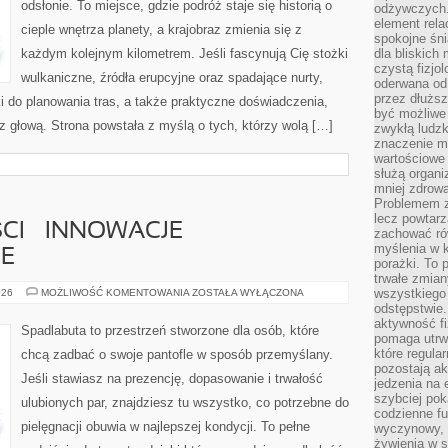
odsłonie. To miejsce, gdzie podróż staje się historią o
odżywczych. 
element rela
cieple wnętrza planety, a krajobraz zmienia się z
spokojne śni
każdym kolejnym kilometrem. Jeśli fascynują Cię stożki
dla bliskich
czystą fizjol
wulkaniczne, źródła erupcyjne oraz spadające nurty,
oderwana od 
przez dłużs
 do planowania tras, a także praktyczne doświadczenia,
być możliwe
 głową. Strona powstała z myślą o tych, którzy wolą […]
zwykłą ludzk
znaczenie ma
wartościowe
służą organi
mniej zdrową
Problemem zw
lecz powtar
CI – INNOWACJE
zachować ró
myślenia w k
E
porażki. To 
trwałe zmian
BUTY
wszystkiego
026
MOŻLIWOŚĆ KOMENTOWANIA
ZOSTAŁA WYŁĄCZONA
PRZYSZŁOŚCI
odstępstwie
–
aktywność fi
INNOWACJE
Spadlabuta to przestrzeń stworzone dla osób, które
TECHNOLOGICZNE
pomaga utrw
które regula
chcą zadbać o swoje pantofle w sposób przemyślany.
pozostają ak
Jeśli stawiasz na prezencję, dopasowanie i trwałość
jedzenia na 
szybciej pok
ulubionych par, znajdziesz tu wszystko, co potrzebne do
codzienne fu
pielęgnacji obuwia w najlepszej kondycji. To pełne
wyczynowy, l
żywienia w s