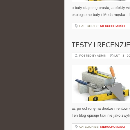
o buty staje się prosta, a efekty 
ekologiczne buty i Moda męska – b
CATEGORIES:
NIERUCHOMOŚCI
TESTY I RECEN
POSTED BY ADMIN
LUT - 3 - 2
aż po ochronę na drodze i rentown
Ten blog opisuje taxi nie jako zwy
CATEGORIES:
NIERUCHOMOŚCI