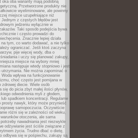
t oka oba warianty mają podobną
getyczną. Przetworzone produkty nie
ałkowicie wyeliminowane, ale powinny
zej miejsce uzupełniające niż
 Jednym z częstych błędów jest
zdrowym jedzeniu wyłącznie w
 zakazów. Taki sposób podejścia bywa
chicznie i często prowadzi do
iechęcenia. Znacznie lepiej działa
 na tym, co warto dodawać, a nie tylko
ależy ograniczać. Jeśli ktoś zaczyna
warzyw, pije więcej wody, dba o
śniadania i uczy się planować zakupy,
mniejsza miejsce na wybory mniej
miana następuje wtedy stopniowo i jest
do utrzymania. Nie można zapominać o
. Woda wpływa na funkcjonowanie
izmu, choć często jest pomijana w
 zdrowej diecie. Wiele osób
 się do picia zbyt małej ilości płynów,
kkiego odwodnienia myli z głodem,
lub spadkiem koncentracji. Regularne
o prosty nawyk, który może przynieść
poprawę samopoczucia. Oczywiście
nie różni się w zależności od wieku,
i warunków otoczenia, ale sama
potrzeby nawadniania jest niezwykle
e odżywianie jest ściśle związane z
rytmem życia. Trudno dbać o dietę,
o odbywa się w pośpiechu, zakupy są