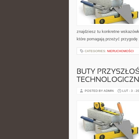
znajdziesz tu konkretne wskazówki
które pomagają przeżyć przygodę z
CATEGORIES:
NIERUCHOMOŚCI
BUTY PRZYSZŁOŚ
TECHNOLOGICZN
POSTED BY ADMIN
LUT - 3 - 2