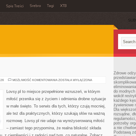
Srebro
Tagi
XTB
Spis Treści
SUB
Zdrowe odży
przedstawia
PRZYJAŹŃ
026
MOŻLIWOŚĆ KOMENTOWANIA
ZOSTAŁA WYŁĄCZONA
skomplikowa
eliminowania
do modnych d
Lovsy.pl to miejsce przepełnione wzruszeń, w którym
wokół restry
miłość przenika się z życiem i odmienia drobne sytuacje
każdego kęs
żywieniowe 
w małe święto. To serwis dla tych, którzy czują mocniej,
Dla większoś
ale też dla praktycznych, którzy szukają słów na ważną
rozsądne, dł
regularności
rozmowę. Lovsy.pl nie udaje na wyreżyserowaną miłość
potrzeby org
a nie chwilo
– zamiast tego przypomina, że realna bliskość składa
Podstawą zd
gu, z cierpliwości i z radości nad tym, co naturalne. Zobacz