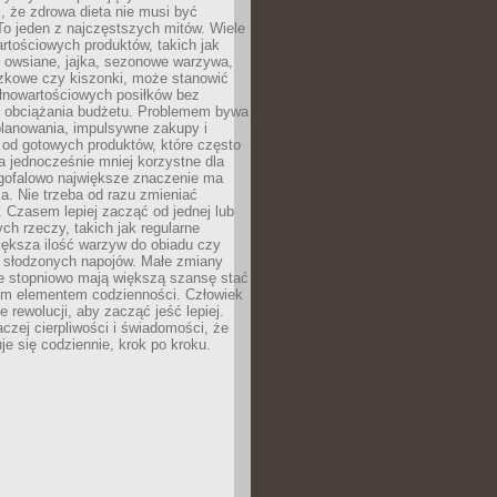
, że zdrowa dieta nie musi być
o jeden z najczęstszych mitów. Wiele
artościowych produktów, takich jak
i owsiane, jajka, sezonowe warzywa,
czkowe czy kiszonki, może stanowić
łnowartościowych posiłków bez
 obciążania budżetu. Problemem bywa
planowania, impulsywne zakupy i
 od gotowych produktów, które często
a jednocześnie mniej korzystne dla
ugofalowo największe znaczenie ma
. Nie trzeba od razu zmieniać
 Czasem lepiej zacząć od jednej lub
ch rzeczy, takich jak regularne
iększa ilość warzyw do obiadu czy
e słodzonych napojów. Małe zmiany
 stopniowo mają większą szansę stać
nym elementem codzienności. Człowiek
e rewolucji, aby zacząć jeść lepiej.
aczej cierpliwości i świadomości, że
je się codziennie, krok po kroku.