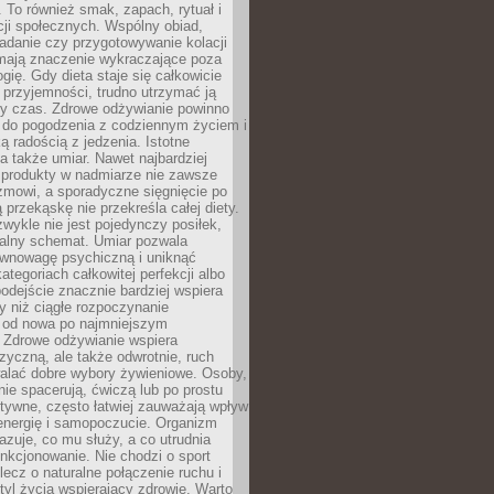
To również smak, zapach, rytuał i
cji społecznych. Wspólny obiad,
adanie czy przygotowywanie kolacji
 mają znaczenie wykraczające poza
ogię. Gdy dieta staje się całkowicie
przyjemności, trudno utrzymać ją
zy czas. Zdrowe odżywianie powinno
 do pogodzenia z codziennym życiem i
ą radością z jedzenia. Istotne
 także umiar. Nawet najbardziej
 produkty w nadmiarze nie zawsze
zmowi, a sporadyczne sięgnięcie po
 przekąskę nie przekreśla całej diety.
ykle nie jest pojedynczy posiłek,
zalny schemat. Umiar pozwala
wnowagę psychiczną i uniknąć
ategoriach całkowitej perfekcji albo
podejście znacznie bardziej wspiera
y niż ciągłe rozpoczynanie
 od nowa po najmniejszym
. Zdrowe odżywianie wspiera
zyczną, ale także odwrotnie, ruch
alać dobre wybory żywieniowe. Osoby,
rnie spacerują, ćwiczą lub po prostu
tywne, często łatwiej zauważają wpływ
energię i samopoczucie. Organizm
azuje, co mu służy, a co utrudnia
nkcjonowanie. Nie chodzi o sport
ecz o naturalne połączenie ruchu i
tyl życia wspierający zdrowie. Warto