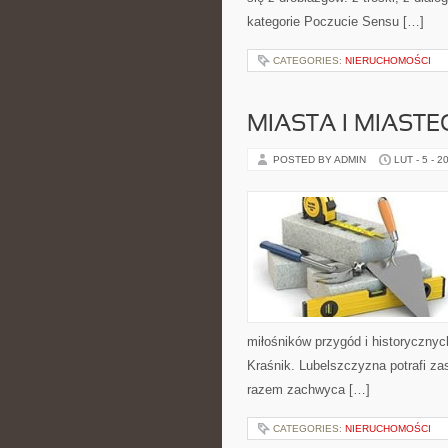
kategorie Poczucie Sensu […]
CATEGORIES:
NIERUCHOMOŚCI
MIASTA I MIAST
POSTED BY ADMIN
LUT - 5 - 2
miłośników przygód i historycznych
Kraśnik. Lubelszczyzna potrafi za
razem zachwyca […]
CATEGORIES:
NIERUCHOMOŚCI