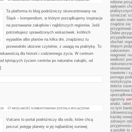
robione przy
wpływem chwi
praktycznych
Ta platforma to blog podróżniczy skoncentrowany na
oznaczać szc
Śląsk – kompendium, w którym porządkujemy inspiracje
ale warto m
znajdzie si
na poznawanie zakątków i najbliższych regionów. Jeśli
przygotować 
potrzebujesz sprawdzonych wskazówek, krótkich
Dobre przyg
przypadkowe 
wypadów albo planów na kilka dni, znajdziesz tu
słuchać orga
ślepym podp
przewodniki ułożone czytelnie, z uwagą na praktykę. To
zaleceniom.
ciekawością dla historii i codziennego życia. W centrum
reagować na 
wielkość porc
 od tętniących życiem centrów po naturalne zakątki, od
niekonieczni
]
obserwować 
trawienie i 
pomaga pode
restrykcyjna
dobrze zauw
żywieniowa b
uporządkowan
ogromny
ser
analiz, tabel
co tym bardz
GEJZERY
026
MOŻLIWOŚĆ KOMENTOWANIA
ZOSTAŁA WYŁĄCZONA
zdroworozsą
każdej nowe
Vulcans to portal podróżniczy dla osób, które chcą
zdrowym odż
przyjemności
poczuć potęgę planety w jej najbardziej surowej
a posiłek to