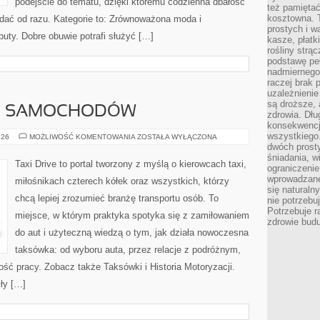
podejście do tematu, dzięki któremu codzienna dbałość
też pamiętać
kosztowna. T
widać od razu. Kategorie to: Zrównoważona moda i
prostych i w
uty. Dobre obuwie potrafi służyć […]
kasze, płatk
rośliny strą
podstawę pe
nadmiernego
raczej brak 
uzależnienie
są droższe, 
ZJE SAMOCHODÓW
zdrowia. Dł
konsekwencja
wszystkiego.
TESTY
026
MOŻLIWOŚĆ KOMENTOWANIA
ZOSTAŁA WYŁĄCZONA
I
dwóch prosty
RECENZJE
śniadania, w
SAMOCHODÓW
Taxi Drive to portal tworzony z myślą o kierowcach taxi,
ograniczeni
wprowadzane
miłośnikach czterech kółek oraz wszystkich, którzy
się natural
chcą lepiej zrozumieć branżę transportu osób. To
nie potrzebuj
Potrzebuje r
miejsce, w którym praktyka spotyka się z zamiłowaniem
zdrowie budu
do aut i użyteczną wiedzą o tym, jak działa nowoczesna
taksówka: od wyboru auta, przez relacje z podróżnym,
ość pracy. Zobacz także Taksówki i Historia Motoryzacji.
kły […]