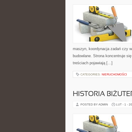
maszyn, koordynacja zadań czy w
budowlane. Strona koncentruje się
treściach pojawiają […]
CATEGORIES:
NIERUCHOMOŚCI
HISTORIA BIŻUTER
POSTED BY ADMIN
LUT - 1 - 2