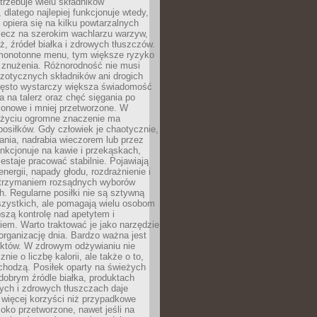
rzebuje wielu składników
dlatego najlepiej funkcjonuje wtedy,
e opiera się na kilku powtarzalnych
lecz na szerokim wachlarzu warzyw,
, źródeł białka i zdrowych tłuszczów.
 monotonne menu, tym większe ryzyko
i znużenia. Różnorodność nie musi
zotycznych składników ani drogich
ęsto wystarczy większa świadomość
ia na talerz oraz chęć sięgania po
zonowe i mniej przetworzone. W
życiu ogromne znaczenie ma
posiłków. Gdy człowiek je chaotycznie,
ania, nadrabia wieczorem lub przez
unkcjonuje na kawie i przekąskach,
estaje pracować stabilnie. Pojawiają
energii, napady głodu, rozdrażnienie i
utrzymaniem rozsądnych wyborów
. Regularne posiłki nie są sztywną
szystkich, ale pomagają wielu osobom
szą kontrolę nad apetytem i
em. Warto traktować je jako narzędzie
organizację dnia. Bardzo ważna jest
uktów. W zdrowym odżywianiu nie
nie o liczbę kalorii, ale także o to,
chodzą. Posiłek oparty na świeżych
obrym źródle białka, produktach
tych i zdrowych tłuszczach daje
 więcej korzyści niż przypadkowe
oko przetworzone, nawet jeśli na