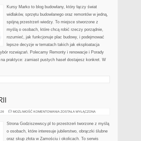
POKRYCIA
DACHOWE
Kursy Marko to blog budowlany, który łączy świat
widlaków, sprzętu budowlanego oraz remontów w jedną,
spójną przestrzeń wiedzy. To miejsce stworzone z
myślą o osobach, które chcą robić rzeczy porządnie,
rozumieć, jak funkcjonuje plac budowy, i podejmować
lepsze decyzje w tematach takich jak eksploatacja
ybór rozwiązań. Polecamy Remonty i renowacje i Porady
 na praktyce: zamiast pustych haseł dostajesz konkret. W
II
HISTORIA
026
MOŻLIWOŚĆ KOMENTOWANIA
ZOSTAŁA WYŁĄCZONA
BIŻUTERII
Strona Godziszewscy.pl to przestrzeń tworzone z myślą
o osobach, które interesuje jubilerstwo, obrączki ślubne
oraz skup złota w Zamościu i okolicach. To serwis