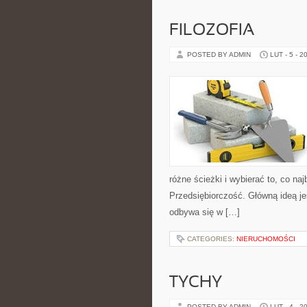
FILOZOFIA
POSTED BY ADMIN
LUT - 5 - 2
różne ścieżki i wybierać to, co na
Przedsiębiorczość. Główną ideą jes
odbywa się w […]
CATEGORIES:
NIERUCHOMOŚCI
TYCHY
POSTED BY ADMIN
LUT - 4 - 2