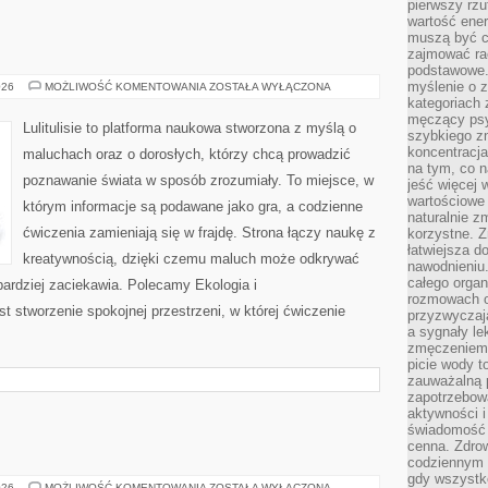
pierwszy rzu
wartość ener
muszą być c
zajmować rac
podstawowe.
myślenie o 
FILOZOFIA
026
MOŻLIWOŚĆ KOMENTOWANIA
ZOSTAŁA WYŁĄCZONA
kategoriach
męczący psy
Lulitulisie to platforma naukowa stworzona z myślą o
szybkiego zn
koncentracja
maluchach oraz o dorosłych, którzy chcą prowadzić
na tym, co n
poznawanie świata w sposób zrozumiały. To miejsce, w
jeść więcej 
wartościowe 
którym informacje są podawane jako gra, a codzienne
naturalnie z
ćwiczenia zamieniają się w frajdę. Strona łączy naukę z
korzystne. Z
łatwiejsza 
kreatywnością, dzięki czemu maluch może odkrywać
nawodnieniu
całego organ
jbardziej zaciekawia. Polecamy Ekologia i
rozmowach o
t stworzenie spokojnej przestrzeni, w której ćwiczenie
przyzwyczaja
a sygnały le
zmęczeniem 
picie wody t
zauważalną 
zapotrzebowa
aktywności 
świadomość 
cenna. Zdrow
codziennym 
gdy wszystk
TYCHY
026
MOŻLIWOŚĆ KOMENTOWANIA
ZOSTAŁA WYŁĄCZONA