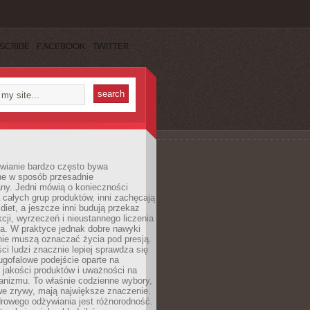
SCRIBE
FACEBOOK
TWITTER
wianie bardzo często bywa
ne w sposób przesadnie
ny. Jedni mówią o konieczności
 całych grup produktów, inni zachęcają
iet, a jeszcze inni budują przekaz
kcji, wyrzeczeń i nieustannego liczenia
a. W praktyce jednak dobre nawyki
nie muszą oznaczać życia pod presją.
ci ludzi znacznie lepiej sprawdza się
ugofalowe podejście oparte na
, jakości produktów i uważności na
anizmu. To właśnie codzienne wybory,
we zrywy, mają największe znaczenie.
rowego odżywiania jest różnorodność.