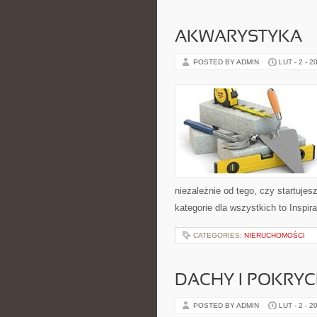
AKWARYSTYKA
POSTED BY ADMIN
LUT - 2 - 2
niezależnie od tego, czy startuje
kategorie dla wszystkich to Inspir
CATEGORIES:
NIERUCHOMOŚCI
DACHY I POKRY
POSTED BY ADMIN
LUT - 2 - 2