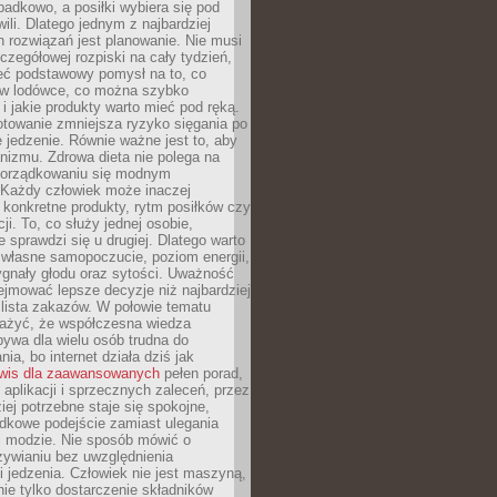
padkowo, a posiłki wybiera się pod
li. Dlatego jednym z najbardziej
 rozwiązań jest planowanie. Nie musi
zegółowej rozpiski na cały tydzień,
ieć podstawowy pomysł na to, co
ę w lodówce, co można szybko
i jakie produkty warto mieć pod ręką.
otowanie zmniejsza ryzyko sięgania po
jedzenie. Równie ważne jest to, aby
nizmu. Zdrowa dieta nie polega na
orządkowaniu się modnym
 Każdy człowiek może inaczej
konkretne produkty, rytm posiłków czy
ji. To, co służy jednej osobie,
e sprawdzi się u drugiej. Dlatego warto
własne samopoczucie, poziom energii,
sygnały głodu oraz sytości. Uważność
jmować lepsze decyzje niż najbardziej
 lista zakazów. W połowie tematu
ażyć, że współczesna wiedza
ywa dla wielu osób trudna do
ia, bo internet działa dziś jak
wis dla zaawansowanych
pełen porad,
, aplikacji i sprzecznych zaleceń, przez
iej potrzebne staje się spokojne,
dkowe podejście zamiast ulegania
j modzie. Nie sposób mówić o
ywianiu bez uwzględnienia
 jedzenia. Człowiek nie jest maszyną,
 nie tylko dostarczenie składników