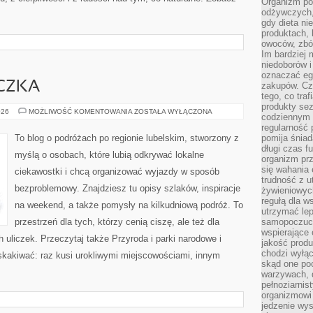
Organizm pot
odżywczych, 
gdy dieta ni
produktach, 
owoców, zbóż
Im bardziej
niedoborów 
oznaczać eg
ECZKA
zakupów. Cz
tego, co traf
produkty se
MIASTA
026
MOŻLIWOŚĆ KOMENTOWANIA
ZOSTAŁA WYŁĄCZONA
codziennym 
I
MIASTECZKA
regularność 
To blog o podróżach po regionie lubelskim, stworzony z
pomija śniad
długi czas f
myślą o osobach, które lubią odkrywać lokalne
organizm prz
się wahania 
ciekawostki i chcą organizować wyjazdy w sposób
trudność z 
bezproblemowy. Znajdziesz tu opisy szlaków, inspiracje
żywieniowych
regułą dla w
na weekend, a także pomysły na kilkudniową podróż. To
utrzymać lep
przestrzeń dla tych, którzy cenią ciszę, ale też dla
samopoczuci
wspierające 
 uliczek. Przeczytaj także Przyroda i parki narodowe i
jakość prod
chodzi wyłącz
skakiwać: raz kusi urokliwymi miejscowościami, innym
skąd one po
warzywach, d
pełnoziarnis
organizmowi
jedzenie wys