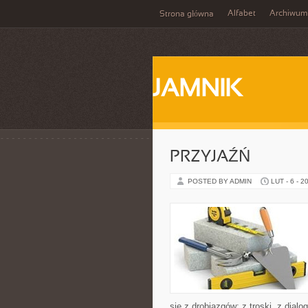
Alfabet
Archiwum
Strona główna
JAMNIK
PRZYJAŹŃ
POSTED BY ADMIN
LUT - 6 - 2
się z drobiazgów: z troski, z dialo