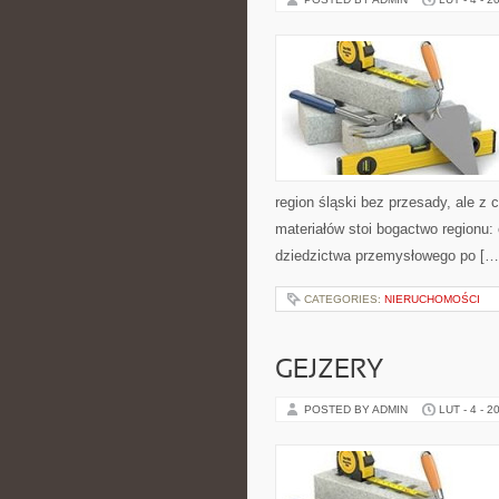
region śląski bez przesady, ale z 
materiałów stoi bogactwo regionu:
dziedzictwa przemysłowego po […
CATEGORIES:
NIERUCHOMOŚCI
GEJZERY
POSTED BY ADMIN
LUT - 4 - 2