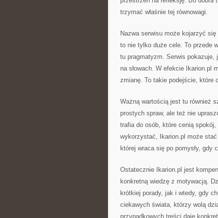
przestrzeń na refleksję. Bo dobra tr
trzymać właśnie tej równowagi.
Nazwa serwisu może kojarzyć się z
to nie tylko duże cele. To przede
tu pragmatyzm. Serwis pokazuje, j
na słowach. W efekcie Ikarion.p
zmianę. To takie podejście, które 
Ważną wartością jest tu również s
prostych spraw, ale też nie upra
trafia do osób, które cenią spokój, 
wykorzystać, Ikarion.pl może stać
której wraca się po pomysły, gdy c
Ostatecznie Ikarion.pl jest kompe
konkretną wiedzę z motywacją. D
krótkiej porady, jak i wtedy, gdy 
ciekawych świata, którzy wolą dzi
przypadkowych treści daje konkret, 