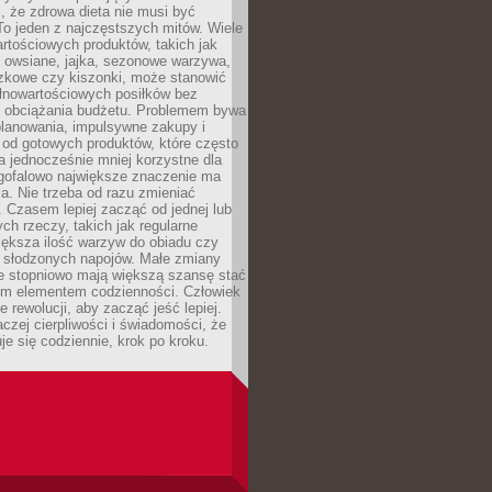
, że zdrowa dieta nie musi być
o jeden z najczęstszych mitów. Wiele
artościowych produktów, takich jak
i owsiane, jajka, sezonowe warzywa,
czkowe czy kiszonki, może stanowić
łnowartościowych posiłków bez
 obciążania budżetu. Problemem bywa
planowania, impulsywne zakupy i
 od gotowych produktów, które często
a jednocześnie mniej korzystne dla
ugofalowo największe znaczenie ma
. Nie trzeba od razu zmieniać
 Czasem lepiej zacząć od jednej lub
ch rzeczy, takich jak regularne
iększa ilość warzyw do obiadu czy
e słodzonych napojów. Małe zmiany
 stopniowo mają większą szansę stać
nym elementem codzienności. Człowiek
e rewolucji, aby zacząć jeść lepiej.
aczej cierpliwości i świadomości, że
je się codziennie, krok po kroku.