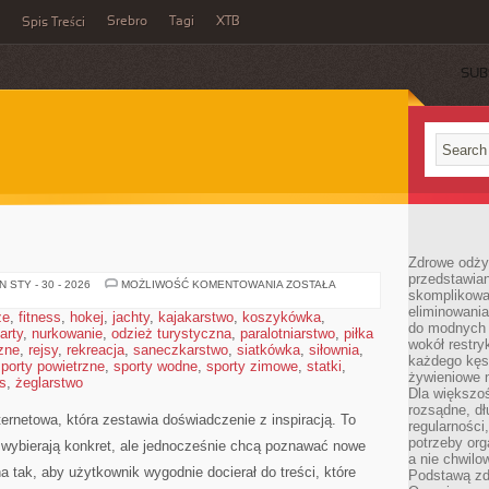
Srebro
Tagi
XTB
Spis Treści
SUB
Zdrowe odży
przedstawia
HODOWLA
 STY - 30 - 2026
MOŻLIWOŚĆ KOMENTOWANIA
ZOSTAŁA
skomplikowa
KONI
eliminowania
że
,
fitness
,
hokej
,
jachty
,
kajakarstwo
,
koszykówka
,
do modnych d
arty
,
nurkowanie
,
odzież turystyczna
,
paralotniarstwo
,
piłka
wokół restry
zne
,
rejsy
,
rekreacja
,
saneczkarstwo
,
siatkówka
,
siłownia
,
każdego kęs
porty powietrzne
,
sporty wodne
,
sporty zimowe
,
statki
,
żywieniowe 
s
,
żeglarstwo
Dla większoś
rozsądne, dł
ternetowa, która zestawia doświadczenie z inspiracją. To
regularności
potrzeby org
 wybierają konkret, ale jednocześnie chcą poznawać nowe
a nie chwilo
 tak, aby użytkownik wygodnie docierał do treści, które
Podstawą zd