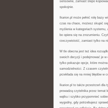
sensowne, zamiast ślepo kopiowa
spokojnie.
Ikarion.pl może pełnić rolę bazy w
czas na chaos, możesz skupić się
myślenia w kategoriach systemu, a
bo opiera się na zrozumieniu. Czyt
rzeczywistość, zamiast tylko na n
W tle obecna jest też idea rozsąd
swoich decyzji i podejmować je w o
tylko pokazuje opcje, które można
samodzielności. Z czasem czytelni
przekłada się na mniej błędów w 
Ikarion.pl to także przestrzeń dla 
prowadzą czytelnika przez temat k
wątku i szybko przypomnieć sobie 
wygodny, gdy potrzebujesz sprawd