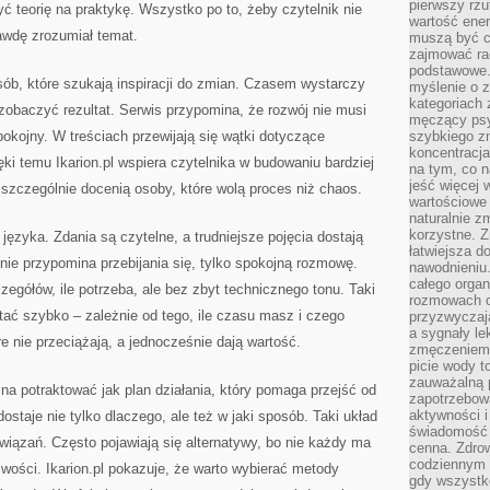
pierwszy rzu
ć teorię na praktykę. Wszystko po to, żeby czytelnik nie
wartość ener
rawdę zrozumiał temat.
muszą być c
zajmować rac
podstawowe.
osób, które szukają inspiracji do zmian. Czasem wystarczy
myślenie o 
kategoriach
 zobaczyć rezultat. Serwis przypomina, że rozwój nie musi
męczący psy
kojny. W treściach przewijają się wątki dotyczące
szybkiego zn
koncentracja
ięki temu Ikarion.pl wspiera czytelnika w budowaniu bardziej
na tym, co n
jeść więcej 
szczególnie docenią osoby, które wolą proces niż chaos.
wartościowe 
naturalnie z
korzystne. Z
języka. Zdania są czytelne, a trudniejsze pojęcia dostają
łatwiejsza 
 nie przypomina przebijania się, tylko spokojną rozmowę.
nawodnieniu
całego organ
czegółów, ile potrzeba, ale bez zbyt technicznego tonu. Taki
rozmowach o
tać szybko – zależnie od tego, ile czasu masz i czego
przyzwyczaja
a sygnały le
re nie przeciążają, a jednocześnie dają wartość.
zmęczeniem 
picie wody t
zauważalną 
żna potraktować jak plan działania, który pomaga przejść od
zapotrzebowa
aktywności 
dostaje nie tylko dlaczego, ale też w jaki sposób. Taki układ
świadomość 
iązań. Często pojawiają się alternatywy, bo nie każdy ma
cenna. Zdrow
codziennym 
wości. Ikarion.pl pokazuje, że warto wybierać metody
gdy wszystk