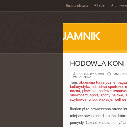
Alfabet
Archiwum
Strona główna
JAMNIK
HODOWLA KONI
POSTED BY ADMIN
POSTED ON
WYŁĄCZONA
Tagi:
akcesoria turystyczne
,
baga
kulturystyka
,
lotnictwo sportowe
,
n
nożna
,
pływanie
,
podróże tematyc
snowboard
,
sport
,
sporty halowe
,
s
szybowce
,
urlop
,
wakacje
,
wellnes
Ikarion.pl to nowoczesna strona in
miejsce stworzone dla osób, które
pomysły. Całość została pomyślana