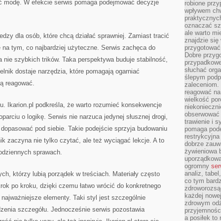
ć modę. W efekcie serwis pomaga podejmować decyzje
robione przy
wpływem chwi
praktycznych
oznaczać szc
ale warto m
iedzy dla osób, które chcą działać sprawniej. Zamiast tracić
znajdzie si
 na tym, co najbardziej użyteczne. Serwis zachęca do
przygotować 
Dobre przyg
 nie szybkich trików. Taka perspektywa buduje stabilność,
przypadkowe 
słuchać orga
elnik dostaje narzędzia, które pomagają ogarniać
ślepym podp
ią reagować.
zaleceniom.
reagować na 
wielkość porc
ku. Ikarion.pl podkreśla, że warto rozumieć konsekwencje
niekonieczni
obserwować 
parciu o logikę. Serwis nie narzuca jedynej słusznej drogi,
trawienie i 
 dopasować pod siebie. Takie podejście sprzyja budowaniu
pomaga pode
restrykcyjna
k zaczyna nie tylko czytać, ale też wyciągać lekcje. A to
dobrze zauw
żywieniowa b
codziennych sprawach.
uporządkowan
ogromny
ser
analiz, tabel
tych, którzy lubią porządek w treściach. Materiały często
co tym bardz
rok po kroku, dzięki czemu łatwo wrócić do konkretnego
zdroworozsą
każdej nowe
najważniejsze elementy. Taki styl jest szczególnie
zdrowym odż
zenia szczegółu. Jednocześnie serwis pozostawia
przyjemności
a posiłek to