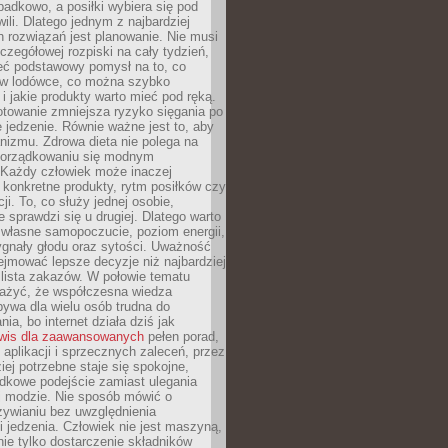
padkowo, a posiłki wybiera się pod
li. Dlatego jednym z najbardziej
 rozwiązań jest planowanie. Nie musi
zegółowej rozpiski na cały tydzień,
ieć podstawowy pomysł na to, co
ę w lodówce, co można szybko
i jakie produkty warto mieć pod ręką.
otowanie zmniejsza ryzyko sięgania po
jedzenie. Równie ważne jest to, aby
nizmu. Zdrowa dieta nie polega na
orządkowaniu się modnym
 Każdy człowiek może inaczej
konkretne produkty, rytm posiłków czy
ji. To, co służy jednej osobie,
e sprawdzi się u drugiej. Dlatego warto
własne samopoczucie, poziom energii,
sygnały głodu oraz sytości. Uważność
jmować lepsze decyzje niż najbardziej
 lista zakazów. W połowie tematu
ażyć, że współczesna wiedza
ywa dla wielu osób trudna do
ia, bo internet działa dziś jak
wis dla zaawansowanych
pełen porad,
, aplikacji i sprzecznych zaleceń, przez
iej potrzebne staje się spokojne,
dkowe podejście zamiast ulegania
j modzie. Nie sposób mówić o
ywianiu bez uwzględnienia
 jedzenia. Człowiek nie jest maszyną,
 nie tylko dostarczenie składników