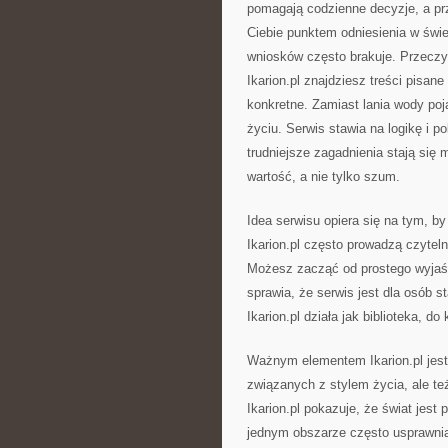
pomagają codzienne decyzje, a prz
Ciebie punktem odniesienia w świe
wniosków często brakuje. Przeczy
Ikarion.pl znajdziesz treści pisan
konkretne. Zamiast lania wody poj
życiu. Serwis stawia na logikę i 
trudniejsze zagadnienia stają się m
wartość, a nie tylko szum.
Idea serwisu opiera się na tym, b
Ikarion.pl często prowadzą czyte
Możesz zacząć od prostego wyjaśni
sprawia, że serwis jest dla osób st
Ikarion.pl działa jak biblioteka, d
Ważnym elementem Ikarion.pl jes
związanych z stylem życia, ale te
Ikarion.pl pokazuje, że świat jes
jednym obszarze często usprawnia 