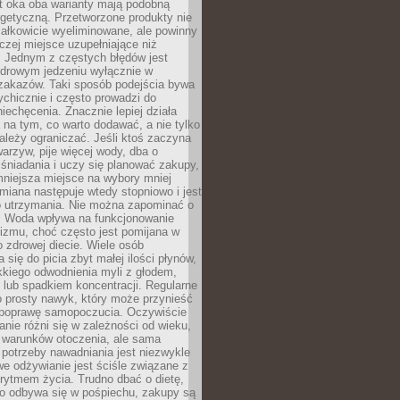
t oka oba warianty mają podobną
getyczną. Przetworzone produkty nie
ałkowicie wyeliminowane, ale powinny
zej miejsce uzupełniające niż
 Jednym z częstych błędów jest
zdrowym jedzeniu wyłącznie w
 zakazów. Taki sposób podejścia bywa
chicznie i często prowadzi do
iechęcenia. Znacznie lepiej działa
 na tym, co warto dodawać, a nie tylko
ależy ograniczać. Jeśli ktoś zaczyna
warzyw, pije więcej wody, dba o
śniadania i uczy się planować zakupy,
mniejsza miejsce na wybory mniej
miana następuje wtedy stopniowo i jest
do utrzymania. Nie można zapominać o
. Woda wpływa na funkcjonowanie
izmu, choć często jest pomijana w
 zdrowej diecie. Wiele osób
 się do picia zbyt małej ilości płynów,
kkiego odwodnienia myli z głodem,
lub spadkiem koncentracji. Regularne
o prosty nawyk, który może przynieść
poprawę samopoczucia. Oczywiście
nie różni się w zależności od wieku,
i warunków otoczenia, ale sama
potrzeby nawadniania jest niezwykle
e odżywianie jest ściśle związane z
rytmem życia. Trudno dbać o dietę,
o odbywa się w pośpiechu, zakupy są