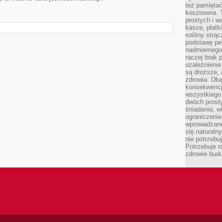
też pamiętać
kosztowna. T
prostych i w
kasze, płatk
rośliny strą
podstawę pe
nadmiernego
raczej brak 
uzależnienie
są droższe, 
zdrowia. Dł
konsekwencja
wszystkiego.
dwóch prosty
śniadania, w
ograniczeni
wprowadzane
się natural
nie potrzebuj
Potrzebuje r
zdrowie budu