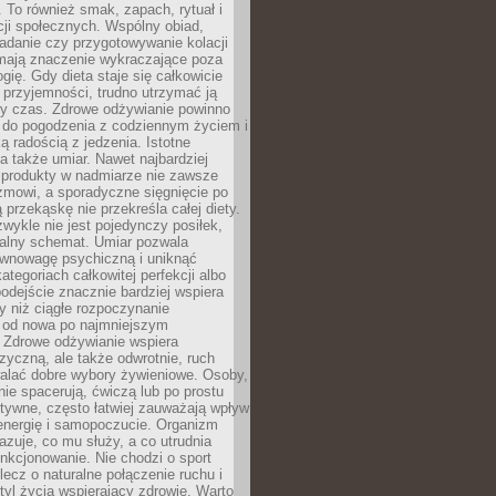
To również smak, zapach, rytuał i
cji społecznych. Wspólny obiad,
adanie czy przygotowywanie kolacji
 mają znaczenie wykraczające poza
ogię. Gdy dieta staje się całkowicie
przyjemności, trudno utrzymać ją
zy czas. Zdrowe odżywianie powinno
 do pogodzenia z codziennym życiem i
ą radością z jedzenia. Istotne
 także umiar. Nawet najbardziej
 produkty w nadmiarze nie zawsze
zmowi, a sporadyczne sięgnięcie po
 przekąskę nie przekreśla całej diety.
ykle nie jest pojedynczy posiłek,
zalny schemat. Umiar pozwala
wnowagę psychiczną i uniknąć
ategoriach całkowitej perfekcji albo
podejście znacznie bardziej wspiera
y niż ciągłe rozpoczynanie
 od nowa po najmniejszym
. Zdrowe odżywianie wspiera
zyczną, ale także odwrotnie, ruch
alać dobre wybory żywieniowe. Osoby,
rnie spacerują, ćwiczą lub po prostu
tywne, często łatwiej zauważają wpływ
energię i samopoczucie. Organizm
azuje, co mu służy, a co utrudnia
nkcjonowanie. Nie chodzi o sport
ecz o naturalne połączenie ruchu i
tyl życia wspierający zdrowie. Warto