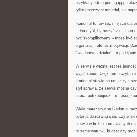
przykłady, które pomagają przełoży
tylko przeczytał materiał, ale nap
Ikarion.pl to również miejsce dla 
jedna myśl, by ruszyć z miejsca i
być skomplikowany – może być spo
organizacji, ale też motywacji. Dz
świadomych działań. To podejście 
W serwisie ważna jest też jasność 
wyjaśnienie. Dzięki temu czytanie
Ikarion.pl stawia na umiar: tyle sz
styl sprawia, że serwis można czy
akurat potrzebujesz. To treści, któ
Wiele materiałów na Ikarion.pl mo
pytania do rozwiązania. Czytelnik 
ułatwia wdrożenie omawianych rozw
te same warunki, budżet czy możli