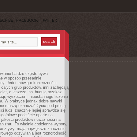
SCRIBE
FACEBOOK
TWITTER
wianie bardzo często bywa
ne w sposób przesadnie
ny. Jedni mówią o konieczności
 całych grup produktów, inni zachęcają
iet, a jeszcze inni budują przekaz
kcji, wyrzeczeń i nieustannego liczenia
a. W praktyce jednak dobre nawyki
nie muszą oznaczać życia pod presją.
ci ludzi znacznie lepiej sprawdza się
ugofalowe podejście oparte na
, jakości produktów i uważności na
anizmu. To właśnie codzienne wybory,
we zrywy, mają największe znaczenie.
rowego odżywiania jest różnorodność.