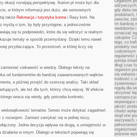
Organizm pot
y okazji rozwijają perspektywę. Ikarion.pl może być dla
odżywczych, 
cie, w którym informacji jest dużo, ale sensownych
gdy dieta ni
produktach, 
taj także
Rekreacja i turystyka konna
i Rasy koni. Na
owoców, zbóż
Im bardziej
e z myślą o tym, by były przystępne, a jednocześnie
niedoborów 
awiają się tu podpowiedzi, które da się wdrożyć w realnym
oznaczać eg
zakupów. Cz
pokazuje tematy w sposób przemyślany. Dzięki temu nawet
tego, co traf
niej przytłaczające. To przestrzeń, w której liczy się
produkty se
codziennym 
regularność 
pomija śniad
długi czas f
y zamieniać ciekawość w wiedzę. Dlatego teksty na
organizm prz
się wahania 
lnika od fundamentów do bardziej zaawansowanych wątków.
trudność z 
enia, a później przejść do szerszej analizy. Taki układ
żywieniowych
regułą dla w
artujących, ale też dla tych, którzy chcą więcej. W efekcie
utrzymać lep
o którego wraca się wtedy, gdy potrzeba konkretu.
samopoczuci
wspierające 
jakość prod
t wielowątkowość tematów. Serwis może dotykać zagadnień
chodzi wyłącz
skąd one po
ż z rozwojem. Zamiast zamykać się w jednej niszy,
warzywach, d
pełnoziarnis
t połączony. Jedna decyzja wpływa na drugą, a umiejętność w
organizmowi
działania w innym. Dlatego w tekstach pojawiają się
jedzenie wys