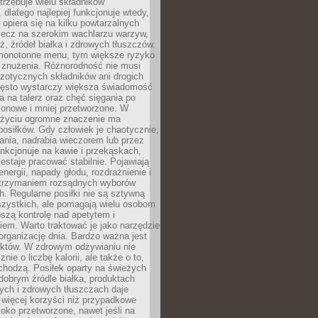
rzebuje wielu składników
dlatego najlepiej funkcjonuje wtedy,
e opiera się na kilku powtarzalnych
lecz na szerokim wachlarzu warzyw,
, źródeł białka i zdrowych tłuszczów.
 monotonne menu, tym większe ryzyko
i znużenia. Różnorodność nie musi
zotycznych składników ani drogich
ęsto wystarczy większa świadomość
ia na talerz oraz chęć sięgania po
zonowe i mniej przetworzone. W
życiu ogromne znaczenie ma
posiłków. Gdy człowiek je chaotycznie,
ania, nadrabia wieczorem lub przez
unkcjonuje na kawie i przekąskach,
estaje pracować stabilnie. Pojawiają
energii, napady głodu, rozdrażnienie i
utrzymaniem rozsądnych wyborów
. Regularne posiłki nie są sztywną
szystkich, ale pomagają wielu osobom
szą kontrolę nad apetytem i
em. Warto traktować je jako narzędzie
organizację dnia. Bardzo ważna jest
uktów. W zdrowym odżywianiu nie
nie o liczbę kalorii, ale także o to,
chodzą. Posiłek oparty na świeżych
obrym źródle białka, produktach
tych i zdrowych tłuszczach daje
 więcej korzyści niż przypadkowe
oko przetworzone, nawet jeśli na