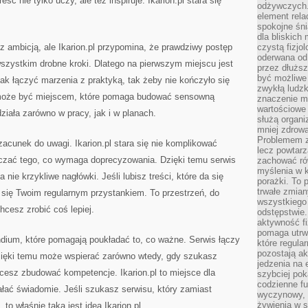
eść nie tylko uczy, ale też inspiruje. Ikarion.pl stara się
odżywczych. 
element rela
spokojne śni
dla bliskich
 ambicją, ale Ikarion.pl przypomina, że prawdziwy postęp
czystą fizjol
oderwana od 
 wszystkim drobne kroki. Dlatego na pierwszym miejscu jest
przez dłużs
być możliwe
ak łączyć marzenia z praktyką, tak żeby nie kończyło się
zwykłą ludzk
l może być miejscem, które pomaga budować sensowną
znaczenie ma
wartościowe
działa zarówno w pracy, jak i w planach.
służą organi
mniej zdrową
Problemem zw
zacunek do uwagi. Ikarion.pl stara się nie komplikować
lecz powtar
szczać tego, co wymaga doprecyzowania. Dzięki temu serwis
zachować ró
myślenia w k
a nie krzykliwe nagłówki. Jeśli lubisz treści, które da się
porażki. To 
trwałe zmian
 się Twoim regularnym przystankiem. To przestrzeń, do
wszystkiego
hcesz zrobić coś lepiej.
odstępstwie
aktywność fi
pomaga utrw
ndium, które pomagają poukładać to, co ważne. Serwis łączy
które regula
pozostają ak
zięki temu może wspierać zarówno wtedy, gdy szukasz
jedzenia na 
chcesz zbudować kompetencje. Ikarion.pl to miejsce dla
szybciej pok
codzienne fu
ałać świadomie. Jeśli szukasz serwisu, który zamiast
wyczynowy, l
żywienia w s
to właśnie taka jest idea Ikarion.pl.