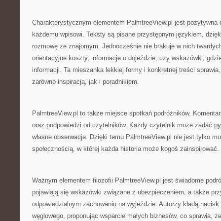
Charakterystycznym elementem PalmtreeView.pl jest pozytywna e
każdemu wpisowi. Teksty są pisane przystępnym językiem, dzięki
rozmowę ze znajomym. Jednocześnie nie brakuje w nich twardych 
orientacyjne koszty, informacje o dojeździe, czy wskazówki, gd
informacji. Ta mieszanka lekkiej formy i konkretnej treści sprawia
zarówno inspiracją, jak i poradnikiem.
PalmtreeView.pl to także miejsce spotkań podróżników. Komentar
oraz podpowiedzi od czytelników. Każdy czytelnik może zadać pyt
własne obserwacje. Dzięki temu PalmtreeView.pl nie jest tylko mo
społecznością, w której każda historia może kogoś zainspirować.
Ważnym elementem filozofii PalmtreeView.pl jest świadome podr
pojawiają się wskazówki związane z ubezpieczeniem, a także pr
odpowiedzialnym zachowaniu na wyjeździe. Autorzy kładą nacisk 
węglowego, proponując wsparcie małych biznesów, co sprawia, że