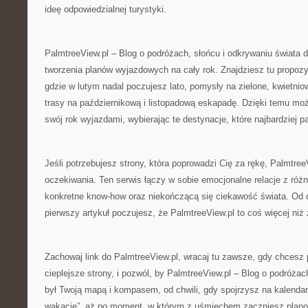
ideę odpowiedzialnej turystyki.
PalmtreeView.pl – Blog o podróżach, słońcu i odkrywaniu świata 
tworzenia planów wyjazdowych na cały rok. Znajdziesz tu propozyc
gdzie w lutym nadal poczujesz lato, pomysły na zielone, kwietni
trasy na październikową i listopadową eskapadę. Dzięki temu mo
swój rok wyjazdami, wybierając te destynacje, które najbardziej p
Jeśli potrzebujesz strony, która poprowadzi Cię za rękę, Palmtree
oczekiwania. Ten serwis łączy w sobie emocjonalne relacje z róż
konkretne know-how oraz niekończącą się ciekawość świata. Od c
pierwszy artykuł poczujesz, że PalmtreeView.pl to coś więcej niż 
Zachowaj link do PalmtreeView.pl, wracaj tu zawsze, gdy chcesz
cieplejsze strony, i pozwól, by PalmtreeView.pl – Blog o podróżac
był Twoją mapą i kompasem, od chwili, gdy spojrzysz na kalendar
wakacje”, aż po moment, w którym z uśmiechem zaczniesz plano