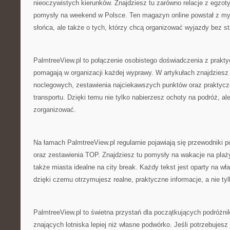
nieoczywistych kierunków. Znajdziesz tu zarówno relacje z egzot
pomysły na weekend w Polsce. Ten magazyn online powstał z my
słońca, ale także o tych, którzy chcą organizować wyjazdy bez st
PalmtreeView.pl to połączenie osobistego doświadczenia z prakt
pomagają w organizacji każdej wyprawy. W artykułach znajdziesz
noclegowych, zestawienia najciekawszych punktów oraz praktyc
transportu. Dzięki temu nie tylko nabierzesz ochoty na podróż, al
zorganizować.
Na łamach PalmtreeView.pl regularnie pojawiają się przewodniki p
oraz zestawienia TOP. Znajdziesz tu pomysły na wakacje na plaży
także miasta idealne na city break. Każdy tekst jest oparty na w
dzięki czemu otrzymujesz realne, praktyczne informacje, a nie ty
PalmtreeView.pl to świetna przystań dla początkujących podróżnik
znających lotniska lepiej niż własne podwórko. Jeśli potrzebuje