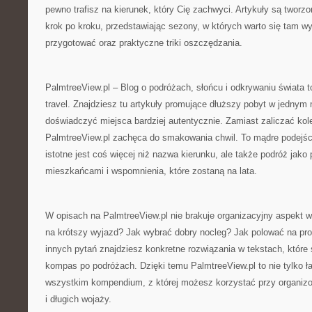
pewno trafisz na kierunek, który Cię zachwyci. Artykuły są tworz
krok po kroku, przedstawiając sezony, w których warto się tam wy
przygotować oraz praktyczne triki oszczędzania.
PalmtreeView.pl – Blog o podróżach, słońcu i odkrywaniu świata t
travel. Znajdziesz tu artykuły promujące dłuższy pobyt w jednym 
doświadczyć miejsca bardziej autentycznie. Zamiast zaliczać kole
PalmtreeView.pl zachęca do smakowania chwil. To mądre podejści
istotne jest coś więcej niż nazwa kierunku, ale także podróż jako
mieszkańcami i wspomnienia, które zostaną na lata.
W opisach na PalmtreeView.pl nie brakuje organizacyjny aspekt 
na krótszy wyjazd? Jak wybrać dobry nocleg? Jak polować na prom
innych pytań znajdziesz konkretne rozwiązania w tekstach, które 
kompas po podróżach. Dzięki temu PalmtreeView.pl to nie tylko ła
wszystkim kompendium, z której możesz korzystać przy organizo
i długich wojaży.