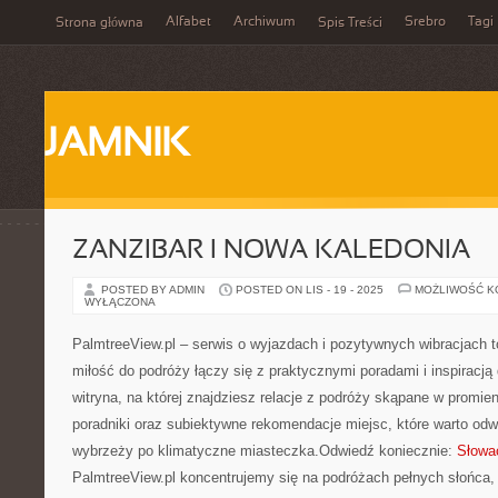
Alfabet
Archiwum
Srebro
Tagi
Strona główna
Spis Treści
JAMNIK
ZANZIBAR I NOWA KALEDONIA
POSTED BY ADMIN
POSTED ON LIS - 19 - 2025
MOŻLIWOŚĆ 
WYŁĄCZONA
PalmtreeView.pl – serwis o wyjazdach i pozytywnych wibracjach to
miłość do podróży łączy się z praktycznymi poradami i inspiracją
witryna, na której znajdziesz relacje z podróży skąpane w promi
poradniki oraz subiektywne rekomendacje miejsc, które warto odw
wybrzeży po klimatyczne miasteczka.Odwiedź koniecznie:
Słowa
PalmtreeView.pl koncentrujemy się na podróżach pełnych słońca,