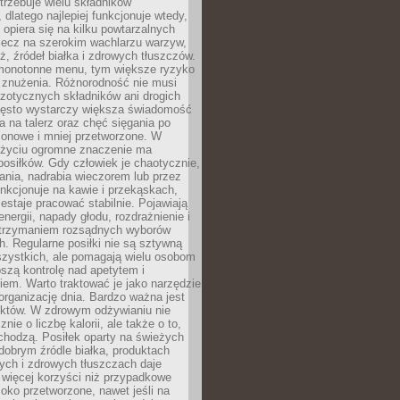
rzebuje wielu składników
dlatego najlepiej funkcjonuje wtedy,
e opiera się na kilku powtarzalnych
lecz na szerokim wachlarzu warzyw,
, źródeł białka i zdrowych tłuszczów.
 monotonne menu, tym większe ryzyko
i znużenia. Różnorodność nie musi
zotycznych składników ani drogich
ęsto wystarczy większa świadomość
ia na talerz oraz chęć sięgania po
zonowe i mniej przetworzone. W
życiu ogromne znaczenie ma
posiłków. Gdy człowiek je chaotycznie,
ania, nadrabia wieczorem lub przez
unkcjonuje na kawie i przekąskach,
estaje pracować stabilnie. Pojawiają
energii, napady głodu, rozdrażnienie i
utrzymaniem rozsądnych wyborów
. Regularne posiłki nie są sztywną
szystkich, ale pomagają wielu osobom
szą kontrolę nad apetytem i
em. Warto traktować je jako narzędzie
organizację dnia. Bardzo ważna jest
uktów. W zdrowym odżywianiu nie
nie o liczbę kalorii, ale także o to,
chodzą. Posiłek oparty na świeżych
obrym źródle białka, produktach
tych i zdrowych tłuszczach daje
 więcej korzyści niż przypadkowe
oko przetworzone, nawet jeśli na