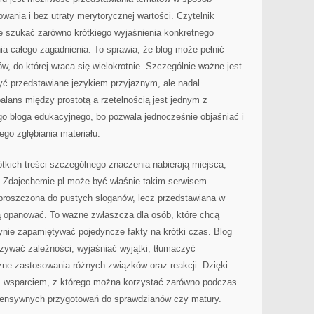
wania i bez utraty merytorycznej wartości. Czytelnik
 szukać zarówno krótkiego wyjaśnienia konkretnego
nia całego zagadnienia. To sprawia, że blog może pełnić
w, do której wraca się wielokrotnie. Szczególnie ważne jest
 być przedstawiane językiem przyjaznym, ale nadal
lans między prostotą a rzetelnością jest jednym z
o bloga edukacyjnego, bo pozwala jednocześnie objaśniać i
go zgłębiania materiału.
ótkich treści szczególnego znaczenia nabierają miejsca,
ł. Zdajechemie.pl może być właśnie takim serwisem –
uproszczona do pustych sloganów, lecz przedstawiana w
 opanować. To ważne zwłaszcza dla osób, które chcą
ynie zapamiętywać pojedyncze fakty na krótki czas. Blog
ywać zależności, wyjaśniać wyjątki, tłumaczyć
e zastosowania różnych związków oraz reakcji. Dzięki
m wsparciem, z którego można korzystać zarówno podczas
 intensywnych przygotowań do sprawdzianów czy matury.