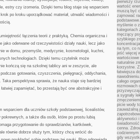
pierwszy rzu
wartość ener
e, estry czy izomeria. Dzięki temu blog staje się wsparciem
muszą być c
krok po kroku uporządkować materiał, utrwalić wiadomości i
zajmować rac
podstawowe.
ością.
myślenie o 
kategoriach
męczący psy
umiejętność łączenia teorii z praktyką. Chemia organiczna i
szybkiego zn
e jako oderwane od rzeczywistości działy nauki, lecz jako
koncentracja
na tym, co n
nie w domu, przemyśle, medycynie, kosmetologii, kuchni,
jeść więcej 
wartościowe 
nych technologiach. Dzięki temu czytelnik może
naturalnie z
ie kończą się na szkolnej tablicy ani w zeszycie, ale
korzystne. Z
łatwiejsza 
podczas gotowania, czyszczenia, pielęgnacji, oddychania,
nawodnieniu
ii. Taka perspektywa sprawia, że nauka staje się bardziej
całego organ
rozmowach o
łatwiej zapamiętać, bo przestają być one abstrakcyjne i
przyzwyczaja
a sygnały le
zmęczeniem 
picie wody t
zauważalną 
 wsparciem dla uczniów szkoły podstawowej, licealistów,
zapotrzebowa
pokrewnych, a także dla osób, które po prostu lubią
aktywności 
świadomość 
pomaga przygotowanie do sprawdzianów, kartkówek,
cenna. Zdrow
le równie dobrze służy tym, którzy chcą wrócić do
codziennym 
gdy wszystk
na nowo poukładać sobie podstawy tej nauki. Blog odpowiada