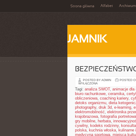
Alfabet
Archiwum
Strona główna
JAMNIK
BEZPIECZEŃSTW
POSTED BY ADMIN
POSTED ON
WYŁĄCZONA
Tagi:
analiza SWOT
,
animacje dla 
biuro rachunkowe
,
ceramika
,
cert
obliczeniowa
,
coaching kariery
,
cy
detoks organizmu
,
dieta ketogeni
photography
,
druk 3d
,
e-learning
,
e
elektromobilność
,
elektronika prz
krajobrazowa
,
fotografia portretow
gry mobilne
,
herbata
,
innowacyjno
cywilny
,
kodeks rodzinny
,
konsulta
polska
,
kuchnia włoska
,
kulinarne 
medycyna sportowa
,
miejsca kultu