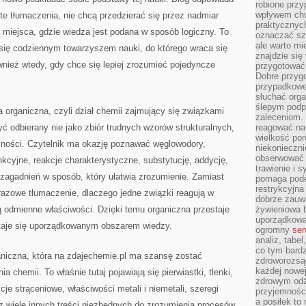
robione przy
wpływem chwi
ste tłumaczenia, nie chcą przedzierać się przez nadmiar
praktycznych
miejsca, gdzie wiedza jest podana w sposób logiczny. To
oznaczać szc
ale warto m
 się codziennym towarzyszem nauki, do którego wraca się
znajdzie si
wnież wtedy, gdy chce się lepiej zrozumieć pojedyncze
przygotować 
Dobre przyg
przypadkowe 
słuchać orga
ślepym podp
 organiczna, czyli dział chemii zajmujący się związkami
zaleceniom.
ć odbierany nie jako zbiór trudnych wzorów strukturalnych,
reagować na 
wielkość porc
eżności. Czytelnik ma okazję poznawać węglowodory,
niekonieczni
obserwować 
cyjne, reakcje charakterystyczne, substytucję, addycję,
trawienie i 
h zagadnień w sposób, który ułatwia zrozumienie. Zamiast
pomaga pode
restrykcyjna
brazowe tłumaczenie, dlaczego jedne związki reagują w
dobrze zauw
ą odmienne właściwości. Dzięki temu organiczna przestaje
żywieniowa b
uporządkowan
staje się uporządkowanym obszarem wiedzy.
ogromny
ser
analiz, tabel
co tym bardz
aniczna, która na zdajechemie.pl ma szansę zostać
zdroworozsą
każdej nowe
 chemii. To właśnie tutaj pojawiają się pierwiastki, tlenki,
zdrowym odż
cje strąceniowe, właściwości metali i niemetali, szeregi
przyjemności
a posiłek to
z wiele innych treści niezbędnych do zrozumienia procesów