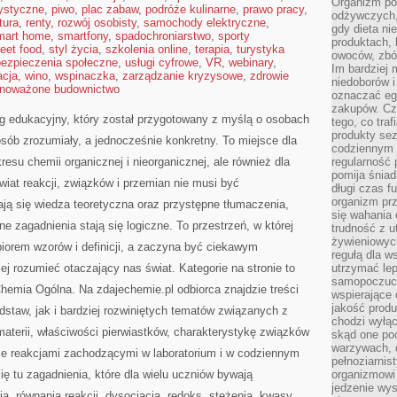
Organizm pot
rystyczne
,
piwo
,
plac zabaw
,
podróże kulinarne
,
prawo pracy
,
odżywczych, 
ltura
,
renty
,
rozwój osobisty
,
samochody elektryczne
,
gdy dieta ni
mart home
,
smartfony
,
spadochroniarstwo
,
sporty
produktach, 
reet food
,
styl życia
,
szkolenia online
,
terapia
,
turystyka
owoców, zbóż
ezpieczenia społeczne
,
usługi cyfrowe
,
VR
,
webinary
,
Im bardziej
acja
,
wino
,
wspinaczka
,
zarządzanie kryzysowe
,
zdrowie
niedoborów 
noważone budownictwo
oznaczać eg
zakupów. Cz
g edukacyjny, który został przygotowany z myślą o osobach
tego, co traf
produkty se
b zrozumiały, a jednocześnie konkretny. To miejsce dla
codziennym 
resu chemii organicznej i nieorganicznej, ale również dla
regularność 
pomija śniad
iat reakcji, związków i przemian nie musi być
długi czas f
organizm prz
ją się wiedza teoretyczna oraz przystępne tłumaczenia,
się wahania 
ne zagadnienia stają się logiczne. To przestrzeń, w której
trudność z 
żywieniowych
iorem wzorów i definicji, a zaczyna być ciekawym
regułą dla w
j rozumieć otaczający nas świat. Kategorie na stronie to
utrzymać lep
samopoczuci
hemia Ogólna. Na zdajechemie.pl odbiorca znajdzie treści
wspierające 
jakość prod
staw, jak i bardziej rozwiniętych tematów związanych z
chodzi wyłącz
aterii, właściwości pierwiastków, charakterystykę związków
skąd one po
warzywach, d
e reakcjami zachodzącymi w laboratorium i w codziennym
pełnoziarnis
ię tu zagadnienia, które dla wielu uczniów bywają
organizmowi
jedzenie wys
a, równania reakcji, dysocjacja, redoks, stężenia, kwasy,