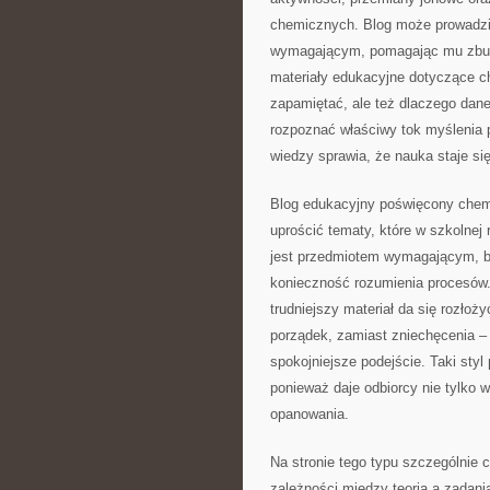
chemicznych. Blog może prowadzić
wymagającym, pomagając mu zbudo
materiały edukacyjne dotyczące ch
zapamiętać, ale też dlaczego dane
rozpoznać właściwy tok myślenia 
wiedzy sprawia, że nauka staje się
Blog edukacyjny poświęcony chemi
uprościć tematy, które w szkolnej
jest przedmiotem wymagającym, bo 
konieczność rozumienia procesów
trudniejszy materiał da się rozłoż
porządek, zamiast zniechęcenia 
spokojniejsze podejście. Taki sty
ponieważ daje odbiorcy nie tylko w
opanowania.
Na stronie tego typu szczególnie
zależności między teorią a zadani