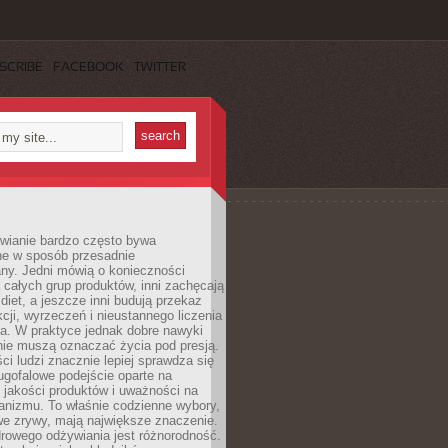
SCRIBE
FACEBOOK
TWITTER
wianie bardzo często bywa
ne w sposób przesadnie
ny. Jedni mówią o konieczności
 całych grup produktów, inni zachęcają
iet, a jeszcze inni budują przekaz
kcji, wyrzeczeń i nieustannego liczenia
a. W praktyce jednak dobre nawyki
nie muszą oznaczać życia pod presją.
ci ludzi znacznie lepiej sprawdza się
ugofalowe podejście oparte na
, jakości produktów i uważności na
anizmu. To właśnie codzienne wybory,
we zrywy, mają największe znaczenie.
rowego odżywiania jest różnorodność.