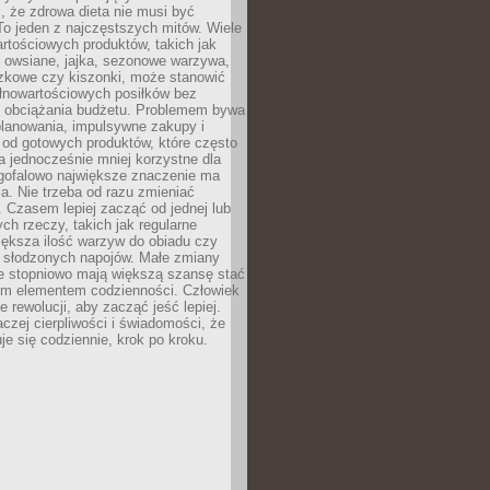
, że zdrowa dieta nie musi być
o jeden z najczęstszych mitów. Wiele
artościowych produktów, takich jak
i owsiane, jajka, sezonowe warzywa,
czkowe czy kiszonki, może stanowić
łnowartościowych posiłków bez
 obciążania budżetu. Problemem bywa
planowania, impulsywne zakupy i
 od gotowych produktów, które często
a jednocześnie mniej korzystne dla
ugofalowo największe znaczenie ma
. Nie trzeba od razu zmieniać
 Czasem lepiej zacząć od jednej lub
ch rzeczy, takich jak regularne
iększa ilość warzyw do obiadu czy
e słodzonych napojów. Małe zmiany
 stopniowo mają większą szansę stać
nym elementem codzienności. Człowiek
e rewolucji, aby zacząć jeść lepiej.
aczej cierpliwości i świadomości, że
je się codziennie, krok po kroku.