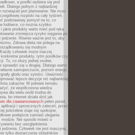
padkowo, a posiłki wybiera się pod
li. Dlatego jednym z najbardziej
 rozwiązań jest planowanie. Nie musi
zegółowej rozpiski na cały tydzień,
ieć podstawowy pomysł na to, co
ę w lodówce, co można szybko
i jakie produkty warto mieć pod ręką.
otowanie zmniejsza ryzyko sięgania po
jedzenie. Równie ważne jest to, aby
nizmu. Zdrowa dieta nie polega na
orządkowaniu się modnym
 Każdy człowiek może inaczej
konkretne produkty, rytm posiłków czy
ji. To, co służy jednej osobie,
e sprawdzi się u drugiej. Dlatego warto
własne samopoczucie, poziom energii,
sygnały głodu oraz sytości. Uważność
jmować lepsze decyzje niż najbardziej
 lista zakazów. W połowie tematu
ażyć, że współczesna wiedza
ywa dla wielu osób trudna do
ia, bo internet działa dziś jak
wis dla zaawansowanych
pełen porad,
, aplikacji i sprzecznych zaleceń, przez
iej potrzebne staje się spokojne,
dkowe podejście zamiast ulegania
j modzie. Nie sposób mówić o
ywianiu bez uwzględnienia
 jedzenia. Człowiek nie jest maszyną,
 nie tylko dostarczenie składników