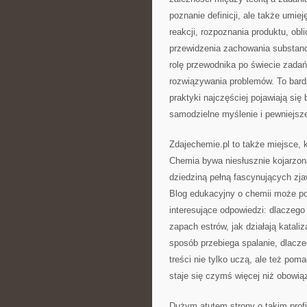
poznanie definicji, ale także umi
reakcji, rozpoznania produktu, obl
przewidzenia zachowania substanc
rolę przewodnika po świecie zadań
rozwiązywania problemów. To bard
praktyki najczęściej pojawiają się
samodzielne myślenie i pewniejsz
Zdajechemie.pl to także miejsce,
Chemia bywa niesłusznie kojarzo
dziedziną pełną fascynujących zj
Blog edukacyjny o chemii może po
interesujące odpowiedzi: dlaczego 
zapach estrów, jak działają katali
sposób przebiega spalanie, dlacze
treści nie tylko uczą, ale też po
staje się czymś więcej niż obow
Dużym atutem strony o takim prof