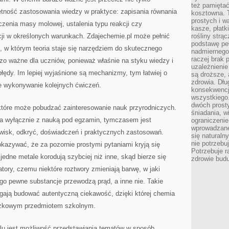
też pamiętać
ejętność zastosowania wiedzy w praktyce: zapisania równania
kosztowna. T
prostych i w
iczenia masy molowej, ustalenia typu reakcji czy
kasze, płatk
ji w określonych warunkach. Zdajechemie.pl może pełnić
rośliny strą
podstawę pe
, w którym teoria staje się narzędziem do skutecznego
nadmiernego
raczej brak 
zo ważne dla uczniów, ponieważ właśnie na styku wiedzy i
uzależnienie
 błędy. Im lepiej wyjaśnione są mechanizmy, tym łatwiej o
są droższe, 
zdrowia. Dł
e wykonywanie kolejnych ćwiczeń.
konsekwencja
wszystkiego.
dwóch prosty
 które może pobudzać zainteresowanie nauk przyrodniczych.
śniadania, w
na wyłącznie z nauką pod egzamin, tymczasem jest
ograniczeni
wprowadzane
awisk, odkryć, doświadczeń i praktycznych zastosowań.
się natural
nie potrzebuj
kazywać, że za pozornie prostymi pytaniami kryją się
Potrzebuje r
jedne metale korodują szybciej niż inne, skąd bierze się
zdrowie budu
zatory, czemu niektóre roztwory zmieniają barwę, w jaki
go pewne substancje przewodzą prąd, a inne nie. Takie
magają budować autentyczną ciekawość, dzięki której chemia
iązkowym przedmiotem szkolnym.
ilu jest możliwość przedstawiania tematów w sposób