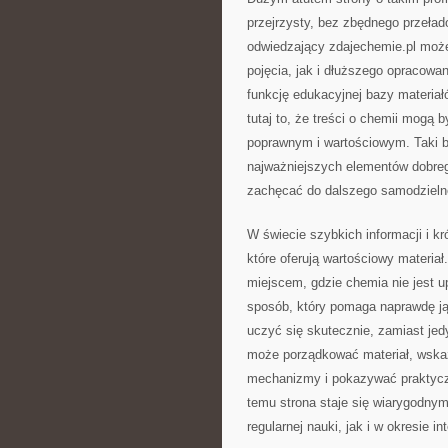
przejrzysty, bez zbędnego przełado
odwiedzający zdajechemie.pl może
pojęcia, jak i dłuższego opracowa
funkcję edukacyjnej bazy materiałó
tutaj to, że treści o chemii mogą
poprawnym i wartościowym. Taki ba
najważniejszych elementów dobreg
zachęcać do dalszego samodzielne
W świecie szybkich informacji i kr
które oferują wartościowy materia
miejscem, gdzie chemia nie jest 
sposób, który pomaga naprawdę ją
uczyć się skutecznie, zamiast jed
może porządkować materiał, wskaz
mechanizmy i pokazywać praktyczn
temu strona staje się wiarygodny
regularnej nauki, jak i w okresie