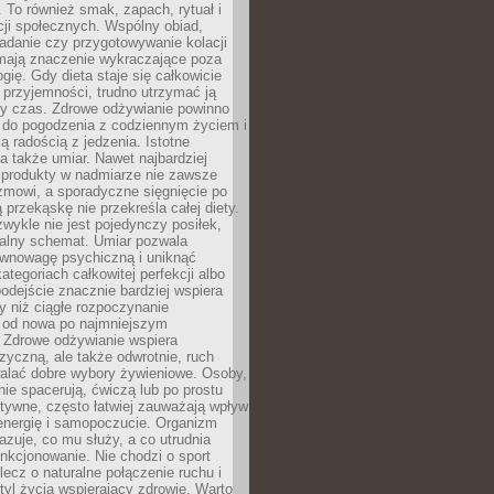
To również smak, zapach, rytuał i
cji społecznych. Wspólny obiad,
adanie czy przygotowywanie kolacji
 mają znaczenie wykraczające poza
ogię. Gdy dieta staje się całkowicie
przyjemności, trudno utrzymać ją
zy czas. Zdrowe odżywianie powinno
 do pogodzenia z codziennym życiem i
ą radością z jedzenia. Istotne
 także umiar. Nawet najbardziej
 produkty w nadmiarze nie zawsze
zmowi, a sporadyczne sięgnięcie po
 przekąskę nie przekreśla całej diety.
ykle nie jest pojedynczy posiłek,
zalny schemat. Umiar pozwala
wnowagę psychiczną i uniknąć
ategoriach całkowitej perfekcji albo
podejście znacznie bardziej wspiera
y niż ciągłe rozpoczynanie
 od nowa po najmniejszym
. Zdrowe odżywianie wspiera
zyczną, ale także odwrotnie, ruch
alać dobre wybory żywieniowe. Osoby,
rnie spacerują, ćwiczą lub po prostu
tywne, często łatwiej zauważają wpływ
energię i samopoczucie. Organizm
azuje, co mu służy, a co utrudnia
nkcjonowanie. Nie chodzi o sport
ecz o naturalne połączenie ruchu i
tyl życia wspierający zdrowie. Warto