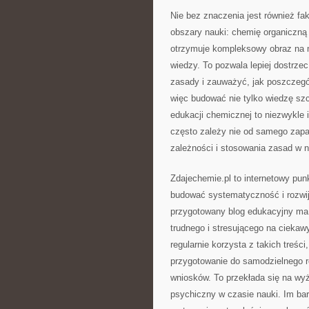
Nie bez znaczenia jest również fa
obszary nauki: chemię organiczną 
otrzymuje kompleksowy obraz na m
wiedzy. To pozwala lepiej dostrze
zasady i zauważyć, jak poszczegó
więc budować nie tylko wiedzę sz
edukacji chemicznej to niezwykle
często zależy nie od samego zapa
zależności i stosowania zasad w 
Zdajechemie.pl to internetowy pu
budować systematyczność i rozwij
przygotowany blog edukacyjny ma
trudnego i stresującego na ciekawy
regularnie korzysta z takich treśc
przygotowanie do samodzielnego r
wniosków. To przekłada się na wy
psychiczny w czasie nauki. Im bard