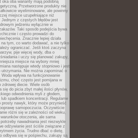
t oka oba warianty mają podobną
getyczną. Przetworzone produkty nie
ałkowicie wyeliminowane, ale powinny
zej miejsce uzupełniające niż
 Jednym z częstych błędów jest
zdrowym jedzeniu wyłącznie w
 zakazów. Taki sposób podejścia bywa
chicznie i często prowadzi do
iechęcenia. Znacznie lepiej działa
 na tym, co warto dodawać, a nie tylko
ależy ograniczać. Jeśli ktoś zaczyna
warzyw, pije więcej wody, dba o
śniadania i uczy się planować zakupy,
mniejsza miejsce na wybory mniej
miana następuje wtedy stopniowo i jest
do utrzymania. Nie można zapominać o
. Woda wpływa na funkcjonowanie
izmu, choć często jest pomijana w
 zdrowej diecie. Wiele osób
 się do picia zbyt małej ilości płynów,
kkiego odwodnienia myli z głodem,
lub spadkiem koncentracji. Regularne
o prosty nawyk, który może przynieść
poprawę samopoczucia. Oczywiście
nie różni się w zależności od wieku,
i warunków otoczenia, ale sama
potrzeby nawadniania jest niezwykle
e odżywianie jest ściśle związane z
rytmem życia. Trudno dbać o dietę,
o odbywa się w pośpiechu, zakupy są