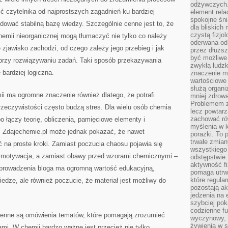
odżywczych. 
 czytelnika od najprostszych zagadnień ku bardziej
element rela
spokojne śni
wać stabilną bazę wiedzy. Szczególnie cenne jest to, że
dla bliskich
czystą fizjol
emii nieorganicznej mogą tłumaczyć nie tylko co należy
oderwana od 
 zjawisko zachodzi, od czego zależy jego przebieg i jak
przez dłużs
być możliwe
przy rozwiązywaniu zadań. Taki sposób przekazywania
zwykłą ludzk
 bardziej logiczna.
znaczenie ma
wartościowe
służą organi
i ma ogromne znaczenie również dlatego, że potrafi
mniej zdrową
Problemem zw
 rzeczywistości często budzą stres. Dla wielu osób chemia
lecz powtar
zachować ró
łączy teorię, obliczenia, pamięciowe elementy i
myślenia w k
. Zdajechemie.pl może jednak pokazać, że nawet
porażki. To 
trwałe zmian
yć na proste kroki. Zamiast poczucia chaosu pojawia się
wszystkiego
– motywacja, a zamiast obawy przed wzorami chemicznymi –
odstępstwie
aktywność fi
l prowadzenia bloga ma ogromną wartość edukacyjną,
pomaga utrw
które regula
iedzę, ale również poczucie, że materiał jest możliwy do
pozostają ak
jedzenia na 
szybciej pok
codzienne fu
 cenne są omówienia tematów, które pomagają zrozumieć
wyczynowy, l
żywienia w s
ami. W chemii bardzo ważne jest przecież nie tylko