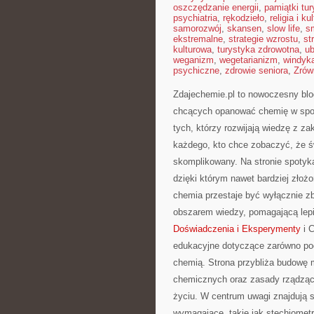
oszczędzanie energii
,
pamiątki tu
psychiatria
,
rękodzieło
,
religia i ku
samorozwój
,
skansen
,
slow life
,
s
ekstremalne
,
strategie wzrostu
,
st
kulturowa
,
turystyka zdrowotna
,
ub
weganizm
,
wegetarianizm
,
windyk
psychiczne
,
zdrowie seniora
,
Zrów
Zdajechemie.pl to nowoczesny blo
chcących opanować chemię w sposó
tych, którzy rozwijają wiedzę z zak
każdego, kto chce zobaczyć, że św
skomplikowany. Na stronie spotyka
dzięki którym nawet bardziej złożo
chemia przestaje być wyłącznie zb
obszarem wiedzy, pomagającą lepie
Doświadczenia i Eksperymenty
i C
edukacyjne dotyczące zarówno pod
chemią. Strona przybliża budowę m
chemicznych oraz zasady rządząc
życiu. W centrum uwagi znajdują s
wymagające, takie jak stechiometri