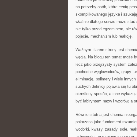
na potrzeby osób, które cenią pro
skomplikowanego języka i szukają 
właśnie dlatego serwis może stać
nie tylko przed egzaminem, ale ró
pojęcie, mechanizm lub reakcję.
Ważnym filarem strony jest chemia
węgla. Na blogu ten temat może by
lecz jako przejrzysty system zal
pochodne węglowodorów, grupy funk
eliminację, polimery i wiele innyc
suchych definicji pojawia się tu o
określony sposób, a inne wykazuj
być labiryntem nazw i wzorów, a 
Równie istotna jest chemia nieorg
pokazana jako fundament rozumienia
wodorki, kwasy, zasady, sole, reak
aktywności, przemiany jonowe ora