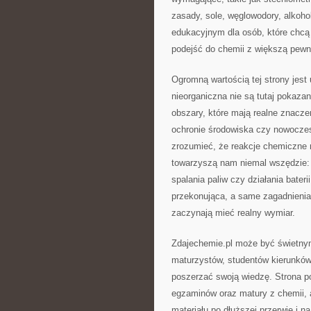
zasady, sole, węglowodory, alkohol
edukacyjnym dla osób, które chcą 
podejść do chemii z większą pewn
Ogromną wartością tej strony jest 
nieorganiczna nie są tutaj pokazan
obszary, które mają realne znacze
ochronie środowiska czy nowoczes
zrozumieć, że reakcje chemiczne n
towarzyszą nam niemal wszędzie: 
spalania paliw czy działania bater
przekonująca, a same zagadnienia 
zaczynają mieć realny wymiar.
Zdajechemie.pl może być świetnym
maturzystów, studentów kierunków 
poszerzać swoją wiedzę. Strona 
egzaminów oraz matury z chemii, a
materiału po dłuższej przerwie i 