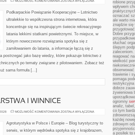
LOTNICTWO
 2026
MOŻLIWOŚĆ KOMENTOWANIA
ZOSTAŁA WYŁĄCZONA
robione przy
CYWILNE
wpływem chwi
praktycznych
Podkarpackie Powiązanie Kooperacyjne – Lotnictwo
oznaczać szc
ultralekkie to współczesna strona internetowa, która
ale warto m
znajdzie si
koncentruje się na inspirującym świecie rekreacyjnego
przygotować 
Dobre przyg
latania lekkimi statkami powietrznymi. To miejsce, w
przypadkowe 
którym nowoczesne rozwiązania spotyka się z
słuchać orga
ślepym podp
zamiłowaniem do latania, a informacje łączą się z
zaleceniom.
 postrzegać jako bazę wiedzy, które pokazuje lotnictwo z
reagować na 
wielkość porc
echnicznych po tematy związane z pilotowaniem. Zobacz też
niekonieczni
obserwować 
 Już sama formuła […]
trawienie i 
pomaga pode
restrykcyjna
dobrze zauw
żywieniowa b
uporządkowan
RSTWA I WINNICE
ogromny
ser
analiz, tabel
co tym bardz
WINNE
 2026
MOŻLIWOŚĆ KOMENTOWANIA
ZOSTAŁA WYŁĄCZONA
zdroworozsą
GOSPODARSTWA
I
każdej nowe
WINNICE
Agroturystyka w Polsce i Europie – Blog turystyczny to
zdrowym odż
przyjemności
serwis, w którym wędrówka spotyka się z krajobrazem,
a posiłek to