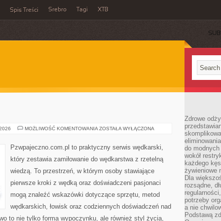
Srebro
Tagi
XTB
Spis Treści
SUB
Zdrowe odży
przedstawia
RODZAJE
 2026
MOŻLIWOŚĆ KOMENTOWANIA
ZOSTAŁA WYŁĄCZONA
skomplikowa
RYB
eliminowania
Pzwpajeczno.com.pl to praktyczny serwis wędkarski,
do modnych d
wokół restry
który zestawia zamiłowanie do wędkarstwa z rzetelną
każdego kęs
żywieniowe 
wiedzą. To przestrzeń, w którym osoby stawiające
Dla większoś
pierwsze kroki z wędką oraz doświadczeni pasjonaci
rozsądne, dł
regularności
mogą znaleźć wskazówki dotyczące sprzętu, metod
potrzeby org
wędkarskich, łowisk oraz codziennych doświadczeń nad
a nie chwilo
Podstawą zd
wo to nie tylko forma wypoczynku, ale również styl życia,