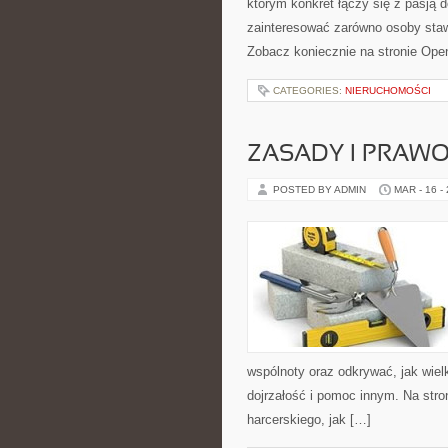
którym konkret łączy się z pasją 
zainteresować zarówno osoby staw
Zobacz koniecznie na stronie Ope
CATEGORIES:
NIERUCHOMOŚCI
ZASADY I PRAWO
POSTED BY ADMIN
MAR - 16 -
wspólnoty oraz odkrywać, jak wiel
dojrzałość i pomoc innym. Na str
harcerskiego, jak […]