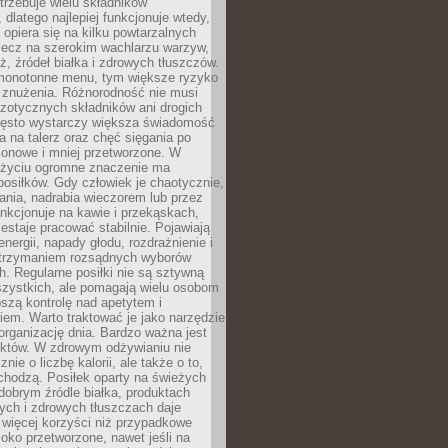
rzebuje wielu składników
dlatego najlepiej funkcjonuje wtedy,
e opiera się na kilku powtarzalnych
lecz na szerokim wachlarzu warzyw,
, źródeł białka i zdrowych tłuszczów.
 monotonne menu, tym większe ryzyko
i znużenia. Różnorodność nie musi
zotycznych składników ani drogich
ęsto wystarczy większa świadomość
ia na talerz oraz chęć sięgania po
zonowe i mniej przetworzone. W
życiu ogromne znaczenie ma
posiłków. Gdy człowiek je chaotycznie,
ania, nadrabia wieczorem lub przez
unkcjonuje na kawie i przekąskach,
estaje pracować stabilnie. Pojawiają
energii, napady głodu, rozdrażnienie i
utrzymaniem rozsądnych wyborów
. Regularne posiłki nie są sztywną
szystkich, ale pomagają wielu osobom
szą kontrolę nad apetytem i
em. Warto traktować je jako narzędzie
organizację dnia. Bardzo ważna jest
uktów. W zdrowym odżywianiu nie
nie o liczbę kalorii, ale także o to,
chodzą. Posiłek oparty na świeżych
obrym źródle białka, produktach
tych i zdrowych tłuszczach daje
 więcej korzyści niż przypadkowe
oko przetworzone, nawet jeśli na