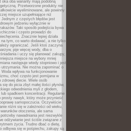
t oka oba warianty mają podobną
getyczną. Przetworzone produkty nie
ałkowicie wyeliminowane, ale powinny
zej miejsce uzupełniające niż
 Jednym z częstych błędów jest
zdrowym jedzeniu wyłącznie w
 zakazów. Taki sposób podejścia bywa
chicznie i często prowadzi do
iechęcenia. Znacznie lepiej działa
 na tym, co warto dodawać, a nie tylko
ależy ograniczać. Jeśli ktoś zaczyna
warzyw, pije więcej wody, dba o
śniadania i uczy się planować zakupy,
mniejsza miejsce na wybory mniej
miana następuje wtedy stopniowo i jest
do utrzymania. Nie można zapominać o
. Woda wpływa na funkcjonowanie
izmu, choć często jest pomijana w
 zdrowej diecie. Wiele osób
 się do picia zbyt małej ilości płynów,
kkiego odwodnienia myli z głodem,
lub spadkiem koncentracji. Regularne
o prosty nawyk, który może przynieść
poprawę samopoczucia. Oczywiście
nie różni się w zależności od wieku,
i warunków otoczenia, ale sama
potrzeby nawadniania jest niezwykle
e odżywianie jest ściśle związane z
rytmem życia. Trudno dbać o dietę,
o odbywa się w pośpiechu, zakupy są