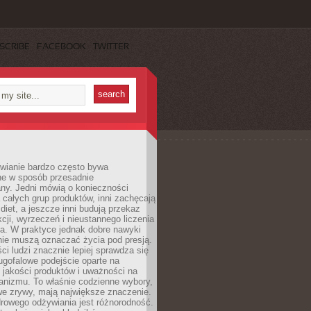
SCRIBE
FACEBOOK
TWITTER
wianie bardzo często bywa
ne w sposób przesadnie
ny. Jedni mówią o konieczności
 całych grup produktów, inni zachęcają
iet, a jeszcze inni budują przekaz
kcji, wyrzeczeń i nieustannego liczenia
a. W praktyce jednak dobre nawyki
nie muszą oznaczać życia pod presją.
ci ludzi znacznie lepiej sprawdza się
ugofalowe podejście oparte na
, jakości produktów i uważności na
anizmu. To właśnie codzienne wybory,
we zrywy, mają największe znaczenie.
rowego odżywiania jest różnorodność.