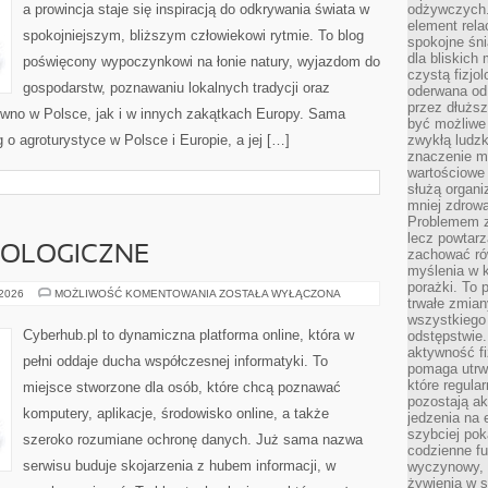
a prowincja staje się inspiracją do odkrywania świata w
odżywczych. 
element rela
spokojniejszym, bliższym człowiekowi rytmie. To blog
spokojne śni
dla bliskich
poświęcony wypoczynkowi na łonie natury, wyjazdom do
czystą fizjol
gospodarstw, poznawaniu lokalnych tradycji oraz
oderwana od 
przez dłużs
wno w Polsce, jak i w innych zakątkach Europy. Sama
być możliwe
g o agroturystyce w Polsce i Europie, a jej […]
zwykłą ludzk
znaczenie ma
wartościowe
służą organi
mniej zdrową
Problemem zw
lecz powtar
OLOGICZNE
zachować ró
myślenia w k
porażki. To 
NOWOŚCI
 2026
MOŻLIWOŚĆ KOMENTOWANIA
ZOSTAŁA WYŁĄCZONA
trwałe zmian
TECHNOLOGICZNE
wszystkiego
Cyberhub.pl to dynamiczna platforma online, która w
odstępstwie
aktywność fi
pełni oddaje ducha współczesnej informatyki. To
pomaga utrw
które regula
miejsce stworzone dla osób, które chcą poznawać
pozostają ak
komputery, aplikacje, środowisko online, a także
jedzenia na 
szybciej pok
szeroko rozumiane ochronę danych. Już sama nazwa
codzienne fu
serwisu buduje skojarzenia z hubem informacji, w
wyczynowy, l
żywienia w s