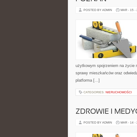
POSTED BY ADMIN
MAR - 15 -
użytkowym spojrzeniem na życie mi
sprawy mieszkańców oraz odwiedza
platforma […]
CATEGORIES:
NIERUCHOMOŚCI
ZDROWIE I MED
POSTED BY ADMIN
MAR - 14 -