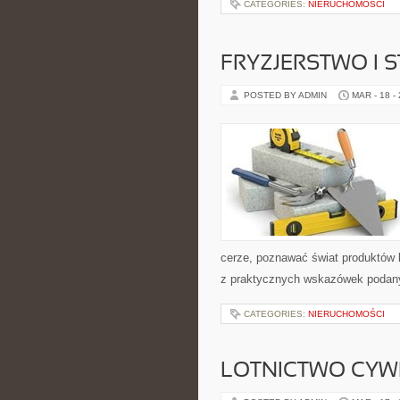
CATEGORIES:
NIERUCHOMOŚCI
FRYZJERSTWO I 
POSTED BY ADMIN
MAR - 18 -
cerze, poznawać świat produktów b
z praktycznych wskazówek podany
CATEGORIES:
NIERUCHOMOŚCI
LOTNICTWO CYW