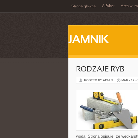
Alfabet
Archiwum
Strona główna
JAMNIK
RODZAJE RYB
POSTED BY ADMIN
MAR - 19 -
wodą. Strona opisuje, że wędkarst