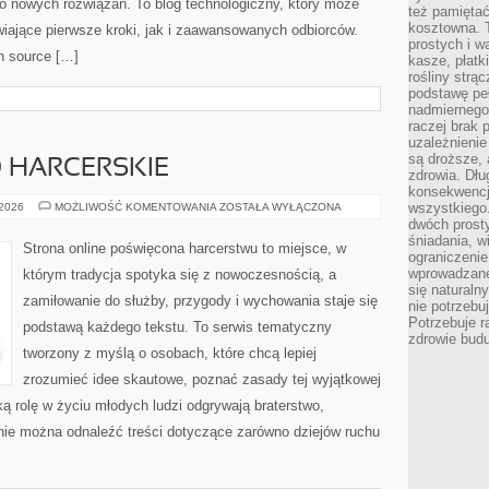
do nowych rozwiązań. To blog technologiczny, który może
też pamiętać
kosztowna. T
iające pierwsze kroki, jak i zaawansowanych odbiorców.
prostych i w
n source […]
kasze, płatk
rośliny strą
podstawę pe
nadmiernego
raczej brak 
uzależnienie
są droższe, 
 HARCERSKIE
zdrowia. Dł
konsekwencja
ZASADY
wszystkiego.
 2026
MOŻLIWOŚĆ KOMENTOWANIA
ZOSTAŁA WYŁĄCZONA
I
dwóch prosty
PRAWO
śniadania, w
HARCERSKIE
Strona online poświęcona harcerstwu to miejsce, w
ograniczeni
wprowadzane
którym tradycja spotyka się z nowoczesnością, a
się natural
zamiłowanie do służby, przygody i wychowania staje się
nie potrzebuj
Potrzebuje r
podstawą każdego tekstu. To serwis tematyczny
zdrowie budu
tworzony z myślą o osobach, które chcą lepiej
zrozumieć idee skautowe, poznać zasady tej wyjątkowej
ką rolę w życiu młodych ludzi odgrywają braterstwo,
onie można odnaleźć treści dotyczące zarówno dziejów ruchu