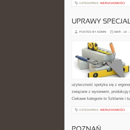
CATEGORIES:
NIERUCHOMOŚCI
UPRAWY SPECJA
POSTED BY ADMIN
MAR - 16 -
użyteczność spotyka się z ergono
związane z wysiewem, produkcją r
Ciekawe kategorie to Szklarnie i t
CATEGORIES:
NIERUCHOMOŚCI
POZNAŃ