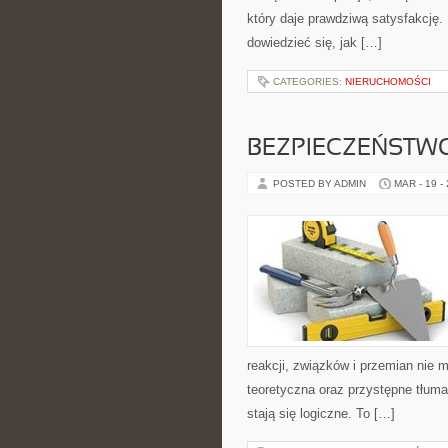
który daje prawdziwą satysfakcję. 
dowiedzieć się, jak […]
CATEGORIES:
NIERUCHOMOŚCI
BEZPIECZEŃSTW
POSTED BY ADMIN
MAR - 19 -
reakcji, związków i przemian nie 
teoretyczna oraz przystępne tłuma
stają się logiczne. To […]