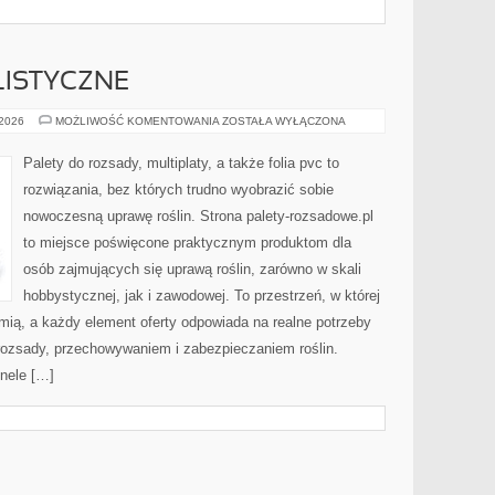
LISTYCZNE
UPRAWY
 2026
MOŻLIWOŚĆ KOMENTOWANIA
ZOSTAŁA WYŁĄCZONA
SPECJALISTYCZNE
Palety do rozsady, multiplaty, a także folia pvc to
rozwiązania, bez których trudno wyobrazić sobie
nowoczesną uprawę roślin. Strona palety-rozsadowe.pl
to miejsce poświęcone praktycznym produktom dla
osób zajmujących się uprawą roślin, zarówno w skali
hobbystycznej, jak i zawodowej. To przestrzeń, w której
mią, a każdy element oferty odpowiada na realne potrzeby
ozsady, przechowywaniem i zabezpieczaniem roślin.
unele […]