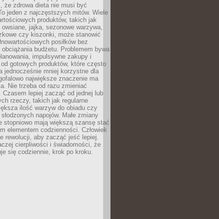
, że zdrowa dieta nie musi być
o jeden z najczęstszych mitów. Wiele
artościowych produktów, takich jak
i owsiane, jajka, sezonowe warzywa,
czkowe czy kiszonki, może stanowić
łnowartościowych posiłków bez
 obciążania budżetu. Problemem bywa
planowania, impulsywne zakupy i
 od gotowych produktów, które często
a jednocześnie mniej korzystne dla
ugofalowo największe znaczenie ma
. Nie trzeba od razu zmieniać
 Czasem lepiej zacząć od jednej lub
ch rzeczy, takich jak regularne
iększa ilość warzyw do obiadu czy
e słodzonych napojów. Małe zmiany
 stopniowo mają większą szansę stać
nym elementem codzienności. Człowiek
e rewolucji, aby zacząć jeść lepiej.
aczej cierpliwości i świadomości, że
je się codziennie, krok po kroku.