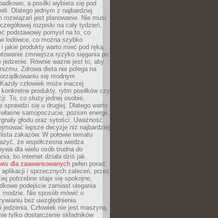
padkowo, a posiłki wybiera się pod
li. Dlatego jednym z najbardziej
 rozwiązań jest planowanie. Nie musi
zegółowej rozpiski na cały tydzień,
ieć podstawowy pomysł na to, co
ę w lodówce, co można szybko
i jakie produkty warto mieć pod ręką.
otowanie zmniejsza ryzyko sięgania po
jedzenie. Równie ważne jest to, aby
nizmu. Zdrowa dieta nie polega na
orządkowaniu się modnym
 Każdy człowiek może inaczej
konkretne produkty, rytm posiłków czy
ji. To, co służy jednej osobie,
e sprawdzi się u drugiej. Dlatego warto
własne samopoczucie, poziom energii,
sygnały głodu oraz sytości. Uważność
jmować lepsze decyzje niż najbardziej
 lista zakazów. W połowie tematu
ażyć, że współczesna wiedza
ywa dla wielu osób trudna do
ia, bo internet działa dziś jak
wis dla zaawansowanych
pełen porad,
, aplikacji i sprzecznych zaleceń, przez
iej potrzebne staje się spokojne,
dkowe podejście zamiast ulegania
j modzie. Nie sposób mówić o
ywianiu bez uwzględnienia
 jedzenia. Człowiek nie jest maszyną,
 nie tylko dostarczenie składników