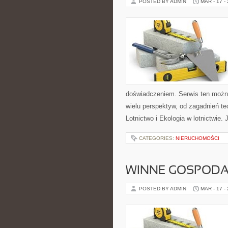
POSTED BY ADMIN
MAR - 17 -
doświadczeniem. Serwis ten można
wielu perspektyw, od zagadnień t
Lotnictwo i Ekologia w lotnictwie.
CATEGORIES:
NIERUCHOMOŚCI
WINNE GOSPODA
POSTED BY ADMIN
MAR - 17 -