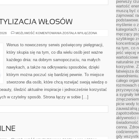
pierwszy rzu
wartość ener
muszą być c
zajmować rac
podstawowe.
STYLIZACJA WŁOSÓW
myślenie o 
kategoriach
FRYZJERSTWO
 2026
MOŻLIWOŚĆ KOMENTOWANIA
ZOSTAŁA WYŁĄCZONA
męczący psy
I
szybkiego zn
STYLIZACJA
koncentracja
WŁOSÓW
Wenus to nowoczesny serwis poświęcony pielęgnacji,
na tym, co n
który skupia się na tym, co dla wielu osób jest ważne
jeść więcej 
wartościowe 
każdego dnia: na dobrym samopoczuciu, na małych
naturalnie z
korzystne. Z
nawykach, a także na odkrywaniu sposobów, dzięki
łatwiejsza 
którym można poczuć się bardziej pewnie. To miejsce
nawodnieniu
całego organ
stworzone dla osób, które chcą rozwijać swoją wiedzę o
rozmowach o
eauty, śledzić aktualne inspiracje i jednocześnie korzystać
przyzwyczaja
a sygnały le
ch w czytelny sposób. Strona łączy w sobie […]
zmęczeniem 
picie wody t
zauważalną 
zapotrzebowa
aktywności 
świadomość 
cenna. Zdrow
ILNE
codziennym 
gdy wszystk