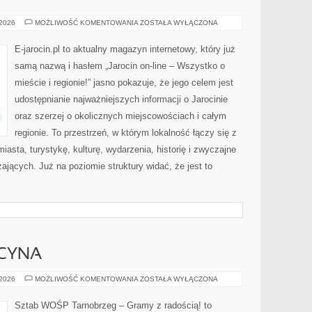
POZNAŃ
 2026
MOŻLIWOŚĆ KOMENTOWANIA
ZOSTAŁA WYŁĄCZONA
E-jarocin.pl to aktualny magazyn internetowy, który już
samą nazwą i hasłem „Jarocin on-line – Wszystko o
mieście i regionie!” jasno pokazuje, że jego celem jest
udostępnianie najważniejszych informacji o Jarocinie
oraz szerzej o okolicznych miejscowościach i całym
regionie. To przestrzeń, w którym lokalność łączy się z
asta, turystykę, kulturę, wydarzenia, historię i zwyczajne
jących. Już na poziomie struktury widać, że jest to
YCYNA
ZDROWIE
 2026
MOŻLIWOŚĆ KOMENTOWANIA
ZOSTAŁA WYŁĄCZONA
I
MEDYCYNA
Sztab WOŚP Tarnobrzeg – Gramy z radością! to