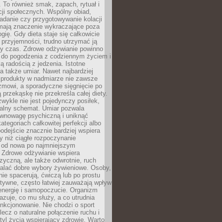
To również smak, zapach, rytuał i
cji społecznych. Wspólny obiad,
adanie czy przygotowywanie kolacji
 mają znaczenie wykraczające poza
ogię. Gdy dieta staje się całkowicie
przyjemności, trudno utrzymać ją
zy czas. Zdrowe odżywianie powinno
 do pogodzenia z codziennym życiem i
ą radością z jedzenia. Istotne
 także umiar. Nawet najbardziej
 produkty w nadmiarze nie zawsze
zmowi, a sporadyczne sięgnięcie po
 przekąskę nie przekreśla całej diety.
ykle nie jest pojedynczy posiłek,
zalny schemat. Umiar pozwala
wnowagę psychiczną i uniknąć
ategoriach całkowitej perfekcji albo
podejście znacznie bardziej wspiera
y niż ciągłe rozpoczynanie
 od nowa po najmniejszym
. Zdrowe odżywianie wspiera
zyczną, ale także odwrotnie, ruch
alać dobre wybory żywieniowe. Osoby,
rnie spacerują, ćwiczą lub po prostu
tywne, często łatwiej zauważają wpływ
energię i samopoczucie. Organizm
azuje, co mu służy, a co utrudnia
nkcjonowanie. Nie chodzi o sport
ecz o naturalne połączenie ruchu i
tyl życia wspierający zdrowie. Warto