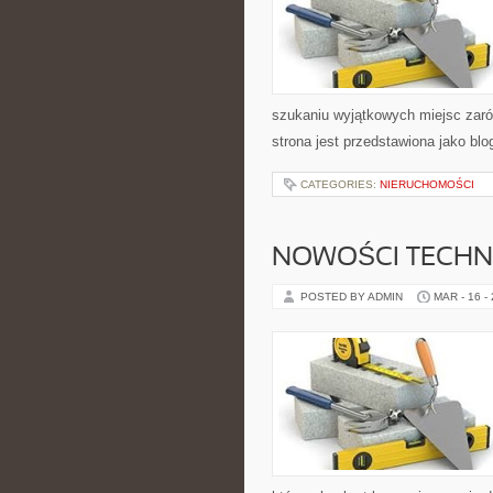
szukaniu wyjątkowych miejsc zaró
strona jest przedstawiona jako blo
CATEGORIES:
NIERUCHOMOŚCI
NOWOŚCI TECHN
POSTED BY ADMIN
MAR - 16 -