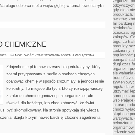
Organizm pot
odżywczych, 
Na blogu odbiorca może wejść głębiej w temat łowienia ryb i
gdy dieta ni
produktach, 
owoców, zbóż
Im bardziej
niedoborów 
oznaczać eg
zakupów. Cz
tego, co traf
O CHEMICZNE
produkty se
codziennym 
regularność 
BEZPIECZEŃSTWO
 2026
MOŻLIWOŚĆ KOMENTOWANIA
ZOSTAŁA WYŁĄCZONA
CHEMICZNE
pomija śniad
długi czas f
Zdajechemie.pl to nowoczesny blog edukacyjny, który
organizm prz
się wahania 
został przygotowany z myślą o osobach chcących
trudność z 
opanować chemię w sposób zrozumiały, a jednocześnie
żywieniowych
regułą dla w
konkretny. To miejsce dla tych, którzy rozwijają wiedzę
utrzymać lep
z zakresu chemii organicznej i nieorganicznej, ale
samopoczuci
wspierające 
również dla każdego, kto chce zobaczyć, że świat
jakość prod
chodzi wyłącz
musi być skomplikowany. Na stronie spotykają się wiedza
skąd one po
czenia, dzięki którym nawet bardziej złożone zagadnienia
warzywach, d
pełnoziarnis
organizmowi
jedzenie wys