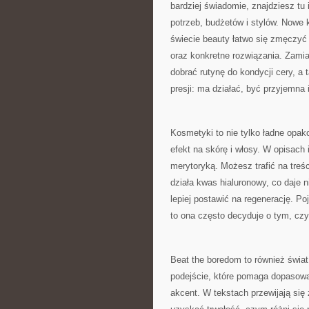
bardziej świadomie, znajdziesz tu
potrzeb, budżetów i stylów. Nowe 
świecie beauty łatwo się zmęczyć
oraz konkretne rozwiązania. Zamia
dobrać rutynę do kondycji cery, a t
presji: ma działać, być przyjemna 
Kosmetyki to nie tylko ładne opa
efekt na skórę i włosy. W opisach 
merytoryką. Możesz trafić na treśc
działa kwas hialuronowy, co daje 
lepiej postawić na regenerację. Po
to ona często decyduje o tym, czy
Beat the boredom to również świa
podejście, które pomaga dopasowa
akcent. W tekstach przewijają się 