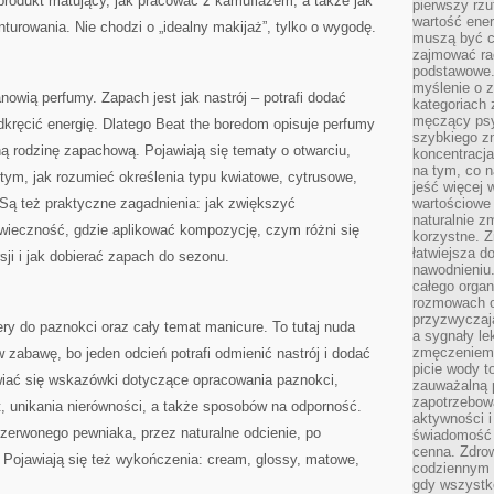
produkt matujący, jak pracować z kamuflażem, a także jak
pierwszy rzu
wartość ener
urowania. Nie chodzi o „idealny makijaż”, tylko o wygodę.
muszą być c
zajmować rac
podstawowe.
myślenie o 
anowią perfumy. Zapach jest jak nastrój – potrafi dodać
kategoriach
męczący psy
dkręcić energię. Dlatego Beat the boredom opisuje perfumy
szybkiego zn
oną rodzinę zapachową. Pojawiają się tematy o otwarciu,
koncentracja
na tym, co n
 tym, jak rozumieć określenia typu kwiatowe, cytrusowe,
jeść więcej 
Są też praktyczne zagadnienia: jak zwiększyć
wartościowe 
naturalnie z
wieczność, gdzie aplikować kompozycję, czym różni się
korzystne. Z
łatwiejsza 
ji i jak dobierać zapach do sezonu.
nawodnieniu
całego organ
rozmowach o
przyzwyczaja
y do paznokci oraz cały temat manicure. To tutaj nuda
a sygnały le
zmęczeniem 
 zabawę, bo jeden odcień potrafi odmienić nastrój i dodać
picie wody t
iać się wskazówki dotyczące opracowania paznokci,
zauważalną 
zapotrzebowa
t, unikania nierówności, a także sposobów na odporność.
aktywności 
zerwonego pewniaka, przez naturalne odcienie, po
świadomość 
cenna. Zdrow
. Pojawiają się też wykończenia: cream, glossy, matowe,
codziennym 
gdy wszystk