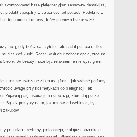
, jak skomponować bazę pielęgnacyjną: sensowny demakijaż,
i: produkt specjalny w zależności od potrzeb. Podobnie w
obok tego produkt do brwi, który poprawia humor w 30
órzy lubią, gdy treści są czytelne, ale nadal pomocne. Bez
e musisz coś kupić. Raczej w duchu: zobacz opcje, zrozum
la Ciebie. Bo beauty może być relaksem, a nie wyścigiem.
iesz tematy związane z beauty giftami: jak wybrać perfumy
zwrócić uwagę przy kosmetykach do pielęgnacji, jak
 Pojawiają się inspiracje na drobiazgi, które dają dużo
e. Są też pomysły na to, jak testować i wybierać, by
ch zakupów.
uty po ludzku: perfumy, pielęgnacja, makijaż i paznokcie