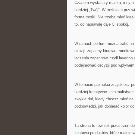
Czasem wystarczy maska, innym raz
bardziej „Twój”. W treściach przewi
forma troski. Nie trzeba mieć idea
to, co naprawdę daje Ci spokój.
W ramach perfum można trafić na
okazji: zapachy biurowe, randkowe,
łączenia zapachów, czyli layering
podejmować decyzji pod wpływem 
W temacie paznokci znajdziesz pod
bardziej kreatywne: minimalistycz
zwykłe dni, kiedy chcesz mieć na 
podpowiedzi, jak dobierać kolor do
Ta strona to również przestrzeń d
zestawu produktów, które realnie 