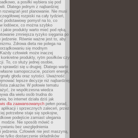
padkowo, a posiłki wybiera się pod
li. Dlatego jednym z najbardziej
 rozwiązań jest planowanie. Nie musi
zegółowej rozpiski na cały tydzień,
ieć podstawowy pomysł na to, co
ę w lodówce, co można szybko
i jakie produkty warto mieć pod ręką.
otowanie zmniejsza ryzyko sięgania po
jedzenie. Równie ważne jest to, aby
nizmu. Zdrowa dieta nie polega na
orządkowaniu się modnym
 Każdy człowiek może inaczej
konkretne produkty, rytm posiłków czy
ji. To, co służy jednej osobie,
e sprawdzi się u drugiej. Dlatego warto
własne samopoczucie, poziom energii,
sygnały głodu oraz sytości. Uważność
jmować lepsze decyzje niż najbardziej
 lista zakazów. W połowie tematu
ażyć, że współczesna wiedza
ywa dla wielu osób trudna do
ia, bo internet działa dziś jak
wis dla zaawansowanych
pełen porad,
, aplikacji i sprzecznych zaleceń, przez
iej potrzebne staje się spokojne,
dkowe podejście zamiast ulegania
j modzie. Nie sposób mówić o
ywianiu bez uwzględnienia
 jedzenia. Człowiek nie jest maszyną,
 nie tylko dostarczenie składników