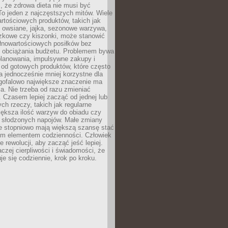
, że zdrowa dieta nie musi być
o jeden z najczęstszych mitów. Wiele
artościowych produktów, takich jak
i owsiane, jajka, sezonowe warzywa,
czkowe czy kiszonki, może stanowić
łnowartościowych posiłków bez
 obciążania budżetu. Problemem bywa
planowania, impulsywne zakupy i
 od gotowych produktów, które często
a jednocześnie mniej korzystne dla
ugofalowo największe znaczenie ma
. Nie trzeba od razu zmieniać
 Czasem lepiej zacząć od jednej lub
ch rzeczy, takich jak regularne
iększa ilość warzyw do obiadu czy
e słodzonych napojów. Małe zmiany
 stopniowo mają większą szansę stać
nym elementem codzienności. Człowiek
e rewolucji, aby zacząć jeść lepiej.
aczej cierpliwości i świadomości, że
je się codziennie, krok po kroku.