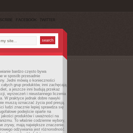
SCRIBE
FACEBOOK
TWITTER
wianie bardzo często bywa
ne w sposób przesadnie
ny. Jedni mówią o konieczności
 całych grup produktów, inni zachęcają
iet, a jeszcze inni budują przekaz
kcji, wyrzeczeń i nieustannego liczenia
a. W praktyce jednak dobre nawyki
nie muszą oznaczać życia pod presją.
ci ludzi znacznie lepiej sprawdza się
ugofalowe podejście oparte na
, jakości produktów i uważności na
anizmu. To właśnie codzienne wybory,
we zrywy, mają największe znaczenie.
rowego odżywiania jest różnorodność.