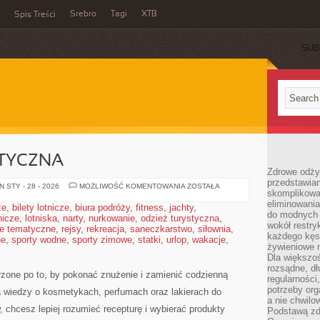
Srebro
Tagi
XTB
Spis Treści
SUB
TYCZNA
Zdrowe odży
przedstawia
MEDYCYNA
 STY - 28 - 2026
MOŻLIWOŚĆ KOMENTOWANIA
ZOSTAŁA
skomplikowa
ESTETYCZNA
eliminowania
że
,
bilety lotnicze
,
biura podróży
,
fitness
,
jachty
,
do modnych d
tnicze
,
lotniska
,
narty
,
nurkowanie
,
odzież turystyczna
,
wokół restry
e tematyczne
,
rejsy
,
rekreacja
,
saneczkarstwo
,
siłownia
,
każdego kęs
ne
,
sporty wodne
,
sporty zimowe
,
statki
,
urlop
,
wakacje
,
żywieniowe 
Dla większoś
rozsądne, dł
rzone po to, by pokonać znużenie i zamienić codzienną
regularności
potrzeby org
za wiedzy o kosmetykach, perfumach oraz lakierach do
a nie chwilo
 chcesz lepiej rozumieć recepturę i wybierać produkty
Podstawą zd