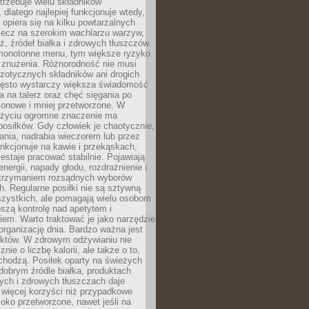
rzebuje wielu składników
dlatego najlepiej funkcjonuje wtedy,
e opiera się na kilku powtarzalnych
lecz na szerokim wachlarzu warzyw,
, źródeł białka i zdrowych tłuszczów.
 monotonne menu, tym większe ryzyko
i znużenia. Różnorodność nie musi
zotycznych składników ani drogich
ęsto wystarczy większa świadomość
ia na talerz oraz chęć sięgania po
zonowe i mniej przetworzone. W
życiu ogromne znaczenie ma
posiłków. Gdy człowiek je chaotycznie,
ania, nadrabia wieczorem lub przez
unkcjonuje na kawie i przekąskach,
estaje pracować stabilnie. Pojawiają
energii, napady głodu, rozdrażnienie i
utrzymaniem rozsądnych wyborów
. Regularne posiłki nie są sztywną
szystkich, ale pomagają wielu osobom
szą kontrolę nad apetytem i
em. Warto traktować je jako narzędzie
organizację dnia. Bardzo ważna jest
uktów. W zdrowym odżywianiu nie
nie o liczbę kalorii, ale także o to,
chodzą. Posiłek oparty na świeżych
obrym źródle białka, produktach
tych i zdrowych tłuszczach daje
 więcej korzyści niż przypadkowe
oko przetworzone, nawet jeśli na