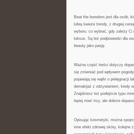
Beat the boredom jest dla osób, k
lubią świeże trendy, z drugiej ceni
wyboru: co wybrać, gdy zależy Ci 
luksus. Są też podpowiedzi dla osób
beauty jako pasję.
Ważna część treści dotyczy dopaso
się zmieniać pod wpływem pogody, 
pojawiają się wątki o pielęgnacji 
demakijaż z odżywianiem, kiedy w
Znajdziesz też podejście typu mni
lepiej mieć trzy, ale dobrze dopas
Opisując kosmetyki, można spojr
inne efekt zdrowej skóry, kolejne 