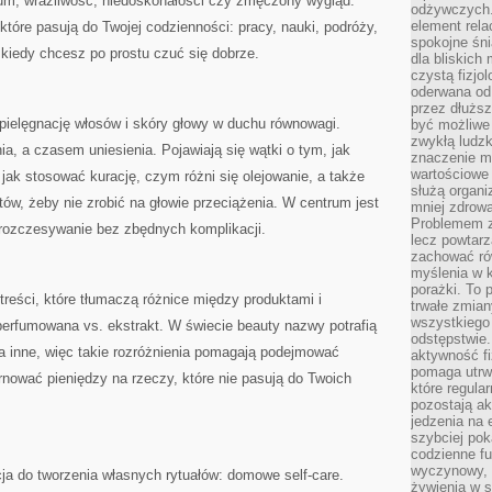
um, wrażliwość, niedoskonałości czy zmęczony wygląd.
odżywczych. 
element rela
które pasują do Twojej codzienności: pracy, nauki, podróży,
spokojne śni
 kiedy chcesz po prostu czuć się dobrze.
dla bliskich
czystą fizjol
oderwana od 
przez dłużs
pielęgnację włosów i skóry głowy w duchu równowagi.
być możliwe
zwykłą ludzk
, a czasem uniesienia. Pojawiają się wątki o tym, jak
znaczenie ma
wartościowe
jak stosować kurację, czym różni się olejowanie, a także
służą organi
któw, żeby nie zrobić na głowie przeciążenia. W centrum jest
mniej zdrową
Problemem zw
e rozczesywanie bez zbędnych komplikacji.
lecz powtar
zachować ró
myślenia w k
porażki. To 
u treści, które tłumaczą różnice między produktami i
trwałe zmian
wszystkiego
perfumowana vs. ekstrakt. W świecie beauty nazwy potrafią
odstępstwie
a inne, więc takie rozróżnienia pomagają podejmować
aktywność fi
pomaga utrw
nować pieniędzy na rzeczy, które nie pasują do Twoich
które regula
pozostają ak
jedzenia na 
szybciej pok
codzienne fu
wyczynowy, l
cja do tworzenia własnych rytuałów: domowe self-care.
żywienia w s