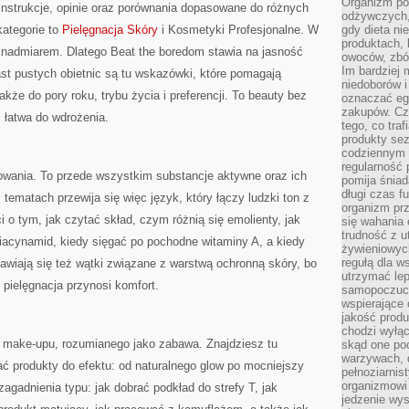
Organizm pot
 instrukcje, opinie oraz porównania dopasowane do różnych
odżywczych, 
kategorie to
Pielęgnacja Skóry
i Kosmetyki Profesjonalne. W
gdy dieta ni
produktach, 
 nadmiarem. Dlatego Beat the boredom stawia na jasność
owoców, zbóż
Im bardziej
st pustych obietnic są tu wskazówki, które pomagają
niedoborów 
akże do pory roku, trybu życia i preferencji. To beauty bez
oznaczać eg
zakupów. Cz
i łatwa do wdrożenia.
tego, co traf
produkty se
codziennym 
regularność 
kowania. To przede wszystkim substancje aktywne oraz ich
pomija śniad
długi czas f
i tematach przewija się więc język, który łączy ludzki ton z
organizm prz
i o tym, jak czytać skład, czym różnią się emolienty, jak
się wahania 
trudność z 
niacynamid, kiedy sięgać po pochodne witaminy A, a kiedy
żywieniowych
regułą dla w
jawiają się też wątki związane z warstwą ochronną skóry, bo
utrzymać lep
 pielęgnacja przynosi komfort.
samopoczuci
wspierające 
jakość prod
chodzi wyłącz
t make-upu, rozumianego jako zabawa. Znajdziesz tu
skąd one po
warzywach, d
ć produkty do efektu: od naturalnego glow po mocniejszy
pełnoziarnis
organizmowi
zagadnienia typu: jak dobrać podkład do strefy T, jak
jedzenie wys