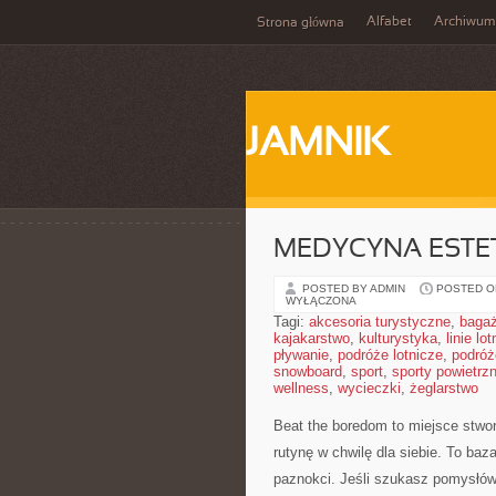
Alfabet
Archiwum
Strona główna
JAMNIK
MEDYCYNA ESTE
POSTED BY ADMIN
POSTED ON
WYŁĄCZONA
Tagi:
akcesoria turystyczne
,
baga
kajakarstwo
,
kulturystyka
,
linie lo
pływanie
,
podróże lotnicze
,
podróż
snowboard
,
sport
,
sporty powietrz
wellness
,
wycieczki
,
żeglarstwo
Beat the boredom to miejsce stwo
rutynę w chwilę dla siebie. To ba
paznokci. Jeśli szukasz pomysłów,