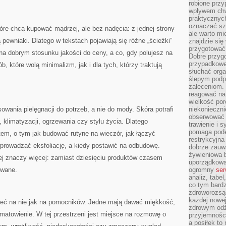
robione przy
wpływem chwi
praktycznych
oznaczać szc
tóre chcą kupować mądrzej, ale bez nadęcia: z jednej strony
ale warto m
ą pewniaki. Dlatego w tekstach pojawiają się różne „ścieżki”
znajdzie si
przygotować 
na dobrym stosunku jakości do ceny, a co, gdy polujesz na
Dobre przyg
przypadkowe 
, które wolą minimalizm, jak i dla tych, którzy traktują
słuchać orga
ślepym podp
zaleceniom.
reagować na 
wielkość porc
wania pielęgnacji do potrzeb, a nie do mody. Skóra potrafi
niekonieczni
obserwować 
klimatyzacji, ogrzewania czy stylu życia. Dlatego
trawienie i 
pomaga pode
latem, o tym jak budować rutynę na wieczór, jak łączyć
restrykcyjna
prowadzać eksfoliację, a kiedy postawić na odbudowę.
dobrze zauw
żywieniowa b
ej znaczy więcej: zamiast dziesięciu produktów czasem
uporządkowan
owane.
ogromny
ser
analiz, tabel
co tym bardz
zdroworozsą
każdej nowe
zeć na nie jak na pomocników. Jedne mają dawać miękkość,
zdrowym odż
zmatowienie. W tej przestrzeni jest miejsce na rozmowę o
przyjemności
a posiłek to