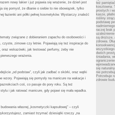
em nowy lakier i już pojawia się wrażenie, że dzień jest
też pamiętać
kosztowna. T
ja się pomysł, że dbanie o siebie to nie obowiązek, tylko
prostych i w
kasze, płatk
lnej łazienki ani półki pełnej kosmetyków. Wystarczy znaleźć
rośliny strą
podstawę pe
nadmiernego
raczej brak 
uzależnienie
 tematy związane z dobieraniem zapachu do osobowości i
są droższe, 
zdrowia. Dł
 czyste, zimowe czy letnie. Pojawiają się też inspiracje do
konsekwencja
wszystkiego.
u, oraz wskazówki, jak testować perfumy, żeby nie
dwóch prosty
pierwszego wrażenia.
śniadania, w
ograniczeni
wprowadzane
się natural
ejście „od podstaw”, czyli jak zadbać o skórki, oraz wątki
nie potrzebuj
Potrzebuje r
ne wzory. Pojawiają się pomysły na manicure na wakacje i
zdrowie budu
paznokciach coś, co pasuje do pory roku. Są też
 stylu i jak ratować manicure, gdy pojawi się mała wpadka.
o budowania własnej „kosmetyczki kapsułowej” – czyli
wykorzystujesz, zamiast trzymać dziesiątki rzeczy „na