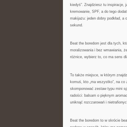
kiedyś”. Znajdziesz tu inspiracje
kremowanie, SPF, a do tego dodatk
makijażu: jeden dobry podkład, a 
sekund.
Beat the boredom jest dla tych, kt
moralizowania i bez wmawiania, ż
różnice, wybierz to, co ma sens d
To także miejsce, w którym znajdz
komuś, kto „ma wszystko”, na co 
skomponować zestaw typu mini spa.
radości: balsam o pięknym aromaci
uniknąć rozczarowań i nietrafiony
Beat the boredom to w skrócie bea