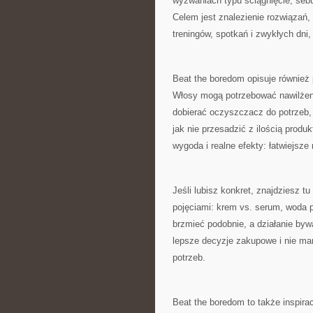
wyzwaniach typu ściągnięcie, seb
Celem jest znalezienie rozwiązań, 
treningów, spotkań i zwykłych dni,
Beat the boredom opisuje również 
Włosy mogą potrzebować nawilżenia
dobierać oczyszczacz do potrzeb, 
jak nie przesadzić z ilością produ
wygoda i realne efekty: łatwiejsz
Jeśli lubisz konkret, znajdziesz t
pojęciami: krem vs. serum, woda 
brzmieć podobnie, a działanie byw
lepsze decyzje zakupowe i nie mar
potrzeb.
Beat the boredom to także inspira