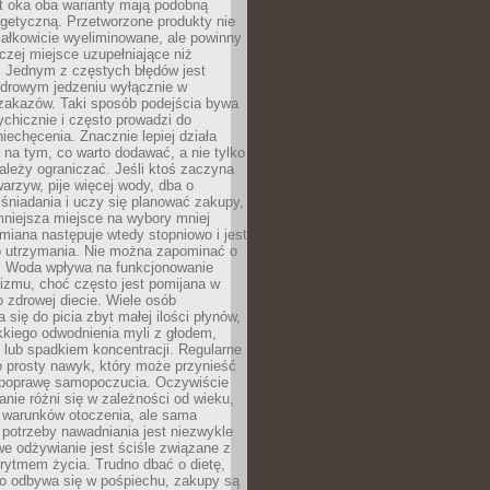
t oka oba warianty mają podobną
getyczną. Przetworzone produkty nie
ałkowicie wyeliminowane, ale powinny
zej miejsce uzupełniające niż
 Jednym z częstych błędów jest
zdrowym jedzeniu wyłącznie w
 zakazów. Taki sposób podejścia bywa
chicznie i często prowadzi do
iechęcenia. Znacznie lepiej działa
 na tym, co warto dodawać, a nie tylko
ależy ograniczać. Jeśli ktoś zaczyna
warzyw, pije więcej wody, dba o
śniadania i uczy się planować zakupy,
mniejsza miejsce na wybory mniej
miana następuje wtedy stopniowo i jest
do utrzymania. Nie można zapominać o
. Woda wpływa na funkcjonowanie
izmu, choć często jest pomijana w
 zdrowej diecie. Wiele osób
 się do picia zbyt małej ilości płynów,
kkiego odwodnienia myli z głodem,
lub spadkiem koncentracji. Regularne
o prosty nawyk, który może przynieść
poprawę samopoczucia. Oczywiście
nie różni się w zależności od wieku,
i warunków otoczenia, ale sama
potrzeby nawadniania jest niezwykle
e odżywianie jest ściśle związane z
rytmem życia. Trudno dbać o dietę,
o odbywa się w pośpiechu, zakupy są