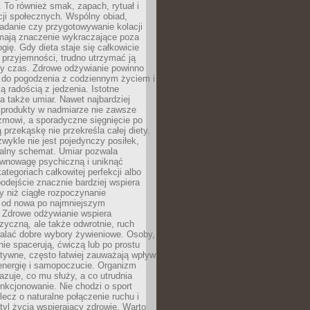
To również smak, zapach, rytuał i
cji społecznych. Wspólny obiad,
adanie czy przygotowywanie kolacji
 mają znaczenie wykraczające poza
ogię. Gdy dieta staje się całkowicie
przyjemności, trudno utrzymać ją
zy czas. Zdrowe odżywianie powinno
 do pogodzenia z codziennym życiem i
ą radością z jedzenia. Istotne
 także umiar. Nawet najbardziej
 produkty w nadmiarze nie zawsze
zmowi, a sporadyczne sięgnięcie po
 przekąskę nie przekreśla całej diety.
ykle nie jest pojedynczy posiłek,
zalny schemat. Umiar pozwala
wnowagę psychiczną i uniknąć
ategoriach całkowitej perfekcji albo
podejście znacznie bardziej wspiera
y niż ciągłe rozpoczynanie
 od nowa po najmniejszym
. Zdrowe odżywianie wspiera
zyczną, ale także odwrotnie, ruch
alać dobre wybory żywieniowe. Osoby,
rnie spacerują, ćwiczą lub po prostu
tywne, często łatwiej zauważają wpływ
energię i samopoczucie. Organizm
azuje, co mu służy, a co utrudnia
nkcjonowanie. Nie chodzi o sport
ecz o naturalne połączenie ruchu i
tyl życia wspierający zdrowie. Warto