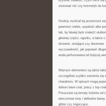
uzyskać trwałość, czym różni się 
stosować róż czy kosmetyk do kont
Osobny rozdział tej przestrzeni st
pewności siebie, uspokoić albo po
tak, by łatwiej było znaleźć ulubi
głównej części, ogonku, a także o
drzewne, otulające czy deserowe. 
wyczuwalność, jak poprawić długo
woda perfumowana od lżejszej wers
Ważnym elementem są także lakier
szczególnie szybko zamienia się w
charakteru. W opisach mogą pojaw
doboru base coat, pracy z top coa
Poruszane są tematy kolorów od c
wieczorowe tony i delikatne barwy
glitter czy migoczące.