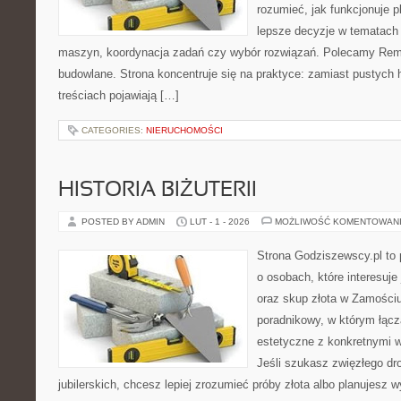
rozumieć, jak funkcjonuje 
lepsze decyzje w tematach 
maszyn, koordynacja zadań czy wybór rozwiązań. Polecamy Remo
budowlane. Strona koncentruje się na praktyce: zamiast pustych 
treściach pojawiają […]
CATEGORIES:
NIERUCHOMOŚCI
HISTORIA BIŻUTERII
POSTED BY ADMIN
LUT - 1 - 2026
MOŻLIWOŚĆ KOMENTOWAN
Strona Godziszewscy.pl to 
o osobach, które interesuje 
oraz skup złota w Zamościu 
poradnikowy, w którym łącz
estetyczne z konkretnymi
Jeśli szukasz zwięzłego d
jubilerskich, chcesz lepiej zrozumieć próby złota albo planujesz wy