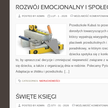
ROZWÓJ EMOCJONALNY I SPOŁE
POSTED BY ADMIN
LUT - 1 - 2026
MOŻLIWOŚĆ KOMENTOWAN
Przedszkole Kubuś to prze
dorosłych towarzyszących 
którzy wypatrują wiarygodn
placówek przedszkolnych i 
poradnikowy, w którym rzec
dziecka spotyka się z konk
to, by upraszczać decyzje i zmniejszać niepewność związane z 
się dziecka, a także z organizacją dnia w rodzinie. Polecamy Pyta
Adaptacja w żłobku i przedszkolu. […]
CATEGORIES:
NIERUCHOMOŚCI
ŚWIĘTE KSIĘGI
POSTED BY ADMIN
STY - 31 - 2026
MOŻLIWOŚĆ KOMENTOWA