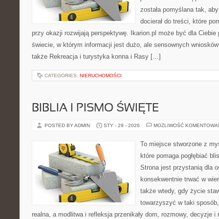
została pomyślana tak, ab
docierał do treści, które p
przy okazji rozwijają perspektywę. Ikarion.pl może być dla Ciebi
świecie, w którym informacji jest dużo, ale sensownych wniosków
także Rekreacja i turystyka konna i Rasy […]
CATEGORIES:
NIERUCHOMOŚCI
BIBLIA I PISMO ŚWIĘTE
POSTED BY ADMIN
STY - 29 - 2026
MOŻLIWOŚĆ KOMENTOWA
To miejsce stworzone z my
które pomaga pogłębiać bli
Strona jest przystanią dla o
konsekwentnie trwać w wierz
także wtedy, gdy życie staw
towarzyszyć w taki sposób
realna, a modlitwa i refleksja przenikały dom, rozmowy, decyzje i 