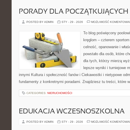
PORADY DLA POCZĄTKUJĄCYCH
POSTED BY ADMIN
STY - 29 - 2026
MOŻLIWOŚĆ KOMENTOWA
To blog poświęcony poolowi
kręglom – czterem sportom p
celność, opanowanie i właś
powstało dla osób, które ch
dla tych, którzy mierzą wyże
lepsze wyniki i turniejowe
innymi Kultura i społeczność fanów i Ciekawostki i nietypowe odm
fundamenty z konkretnymi poradami. Znajdziesz tu treści, które 
CATEGORIES:
NIERUCHOMOŚCI
EDUKACJA WCZESNOSZKOLNA
POSTED BY ADMIN
STY - 29 - 2026
MOŻLIWOŚĆ KOMENTOWA