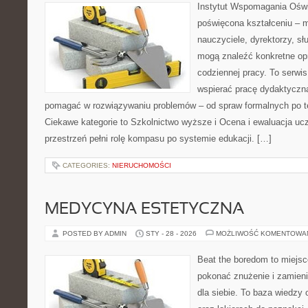
Instytut Wspomagania Oświa
poświęcona kształceniu – m
nauczyciele, dyrektorzy, sł
mogą znaleźć konkretne op
codziennej pracy. To serwi
wspierać pracę dydaktyczną
pomagać w rozwiązywaniu problemów – od spraw formalnych po
Ciekawe kategorie to Szkolnictwo wyższe i Ocena i ewaluacja uc
przestrzeń pełni rolę kompasu po systemie edukacji. […]
CATEGORIES:
NIERUCHOMOŚCI
MEDYCYNA ESTETYCZNA
POSTED BY ADMIN
STY - 28 - 2026
MOŻLIWOŚĆ KOMENTOWA
Beat the boredom to miejsc
pokonać znużenie i zamieni
dla siebie. To baza wiedzy