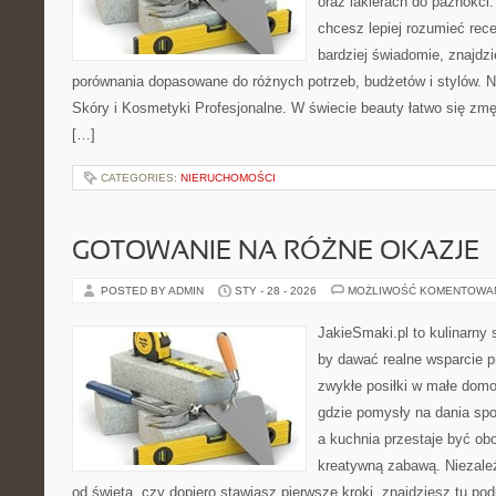
oraz lakierach do paznokci
chcesz lepiej rozumieć rece
bardziej świadomie, znajdzie
porównania dopasowane do różnych potrzeb, budżetów i stylów. N
Skóry i Kosmetyki Profesjonalne. W świecie beauty łatwo się z
[…]
CATEGORIES:
NIERUCHOMOŚCI
GOTOWANIE NA RÓŻNE OKAZJE
POSTED BY ADMIN
STY - 28 - 2026
MOŻLIWOŚĆ KOMENTOWA
JakieSmaki.pl to kulinarny s
by dawać realne wsparcie p
zwykłe posiłki w małe domo
gdzie pomysły na dania sp
a kuchnia przestaje być obo
kreatywną zabawą. Niezależ
od święta, czy dopiero stawiasz pierwsze kroki, znajdziesz tu po