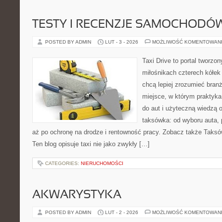
TESTY I RECENZJE SAMOCHODÓ
POSTED BY ADMIN
LUT - 3 - 2026
MOŻLIWOŚĆ KOMENTOWAN
Taxi Drive to portal tworzo
miłośnikach czterech kółek
chcą lepiej zrozumieć branż
miejsce, w którym praktyka
do aut i użyteczną wiedzą 
taksówka: od wyboru auta, 
aż po ochronę na drodze i rentowność pracy. Zobacz także Taksówk
Ten blog opisuje taxi nie jako zwykły […]
CATEGORIES:
NIERUCHOMOŚCI
AKWARYSTYKA
POSTED BY ADMIN
LUT - 2 - 2026
MOŻLIWOŚĆ KOMENTOWAN