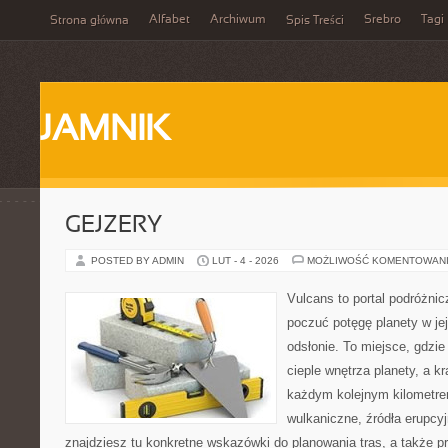
Alfabet
Archiwum
Srebro
Tagi
Strona główna
Spis Treści
JAMNIK
GEJZERY
POSTED BY ADMIN
LUT - 4 - 2026
MOŻLIWOŚĆ KOMENTOWAN
Vulcans to portal podróżnic
poczuć potęgę planety w jej
odsłonie. To miejsce, gdzie 
cieple wnętrza planety, a kr
każdym kolejnym kilometrem
wulkaniczne, źródła erupcyj
znajdziesz tu konkretne wskazówki do planowania tras, a także 