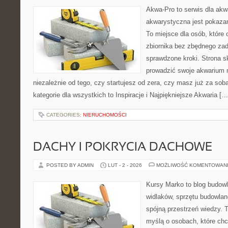
Akwa-Pro to serwis dla akw
akwarystyczna jest pokazan
To miejsce dla osób, które
zbiornika bez zbędnego zad
sprawdzone kroki. Strona s
prowadzić swoje akwarium m
niezależnie od tego, czy startujesz od zera, czy masz już za so
kategorie dla wszystkich to Inspiracje i Najpiękniejsze Akwaria […
CATEGORIES:
NIERUCHOMOŚCI
DACHY I POKRYCIA DACHOWE
POSTED BY ADMIN
LUT - 2 - 2026
MOŻLIWOŚĆ KOMENTOWAN
Kursy Marko to blog budowl
widlaków, sprzętu budowlan
spójną przestrzeń wiedzy. 
myślą o osobach, które chc