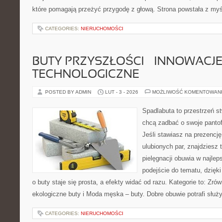
które pomagają przeżyć przygodę z głową. Strona powstała z myśl
CATEGORIES:
NIERUCHOMOŚCI
BUTY PRZYSZŁOŚCI – INNOWACJ
TECHNOLOGICZNE
POSTED BY ADMIN
LUT - 3 - 2026
MOŻLIWOŚĆ KOMENTOWAN
Spadlabuta to przestrzeń st
chcą zadbać o swoje panto
Jeśli stawiasz na prezencję
ulubionych par, znajdziesz
pielęgnacji obuwia w najlep
podejście do tematu, dzięk
o buty staje się prosta, a efekty widać od razu. Kategorie to: Zr
ekologiczne buty i Moda męska – buty. Dobre obuwie potrafi służ
CATEGORIES:
NIERUCHOMOŚCI