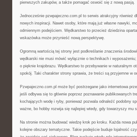
pierwszych zakupów, a także pomagać oswoić się z nową pasją.
Jednocześnie pzwpajeczno.com.pl to serwis atrakcyjny również dl
nowych inspiracji. Nawet osoby, które mają już własne nawyki, mo
odmiennym podejściem. Wędkarstwo to przecież dziedzina oparta
wskazówka może przynieść nową perspektywę.
Ogromną wartością tej strony jest podkreślanie znaczenia środow
wędkarski nie musi mówić wyłącznie o technikach i wyposażeniu
o pięknie krajobrazu. Wędkarstwo to przebywanie w naturalnym ot
spokój. Taki charakter strony sprawia, że treści są przyjemne w o
Pzwpajeczno.com.pl może być postrzegane jako internetowa prze
jeśli odbywa się to głównie poprzez poznawanie publikowanych tre
kochających wodę i ryby, ponieważ pozwala odnaleźć podobny sp
ważne, bo hobby rozwija się najlepiej wtedy, gdy towarzyszy mu 
Na stronie można budować wiedzę krok po kroku. Każda nowa pub
kolejne obszary tematyczne. Takie podejście buduje lojalność czy
że znajdzie coś ciekawego. Blog zyskuje wtedy rolę internetoweg