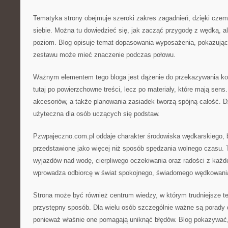
Tematyka strony obejmuje szeroki zakres zagadnień, dzięki czem
siebie. Można tu dowiedzieć się, jak zacząć przygodę z wędką, a
poziom. Blog opisuje temat dopasowania wyposażenia, pokazując
zestawu może mieć znaczenie podczas połowu.
Ważnym elementem tego bloga jest dążenie do przekazywania konk
tutaj po powierzchowne treści, lecz po materiały, które mają sen
akcesoriów, a także planowania zasiadek tworzą spójną całość. 
użyteczna dla osób uczących się podstaw.
Pzwpajeczno.com.pl oddaje charakter środowiska wędkarskiego, 
przedstawione jako więcej niż sposób spędzania wolnego czasu.
wyjazdów nad wodę, cierpliwego oczekiwania oraz radości z każd
wprowadza odbiorcę w świat spokojnego, świadomego wędkowani
Strona może być również centrum wiedzy, w którym trudniejsze t
przystępny sposób. Dla wielu osób szczególnie ważne są porady 
ponieważ właśnie one pomagają uniknąć błędów. Blog pokazywać,