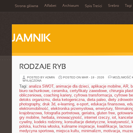
Alfabet
Archiwum
Srebro
Tagi
Strona główna
Spis Treści
JAMNIK
RODZAJE RYB
POSTED BY ADMIN
POSTED ON MAR - 19 - 2026
MOŻLIWOŚĆ 
WYŁĄCZONA
Tagi:
analiza SWOT
,
animacje dla dzieci
,
aplikacje mobilne
,
AR
,
b
biuro rachunkowe
,
ceramika
,
certyfikaty zawodowe
,
chirurgia pla
obliczeniowa
,
coaching kariery
,
cyfrowa transformacja
,
cyfrowe b
detoks organizmu
,
dieta ketogeniczna
,
dieta paleo
,
diety zdrowot
photography
,
druk 3d
,
e-learning
,
e-sport
,
edukacja finansowa
,
edu
elektromobilność
,
elektronika przemysłowa
,
emerytury
,
filmmakin
krajobrazowa
,
fotografia portretowa
,
geriatra
,
gluten free
,
gotowan
gry mobilne
,
herbata
,
innowacyjność
,
internet rzeczy
,
iot
,
kancelar
cywilny
,
kodeks rodzinny
,
konsultacje dietetyczne
,
kreatywność
,
polska
,
kuchnia włoska
,
kulinarne inspiracje
,
kwalifikacje
,
lactose 
medycyna sportowa
,
miejsca kultu
,
minimalizm
,
motivacja
,
muze