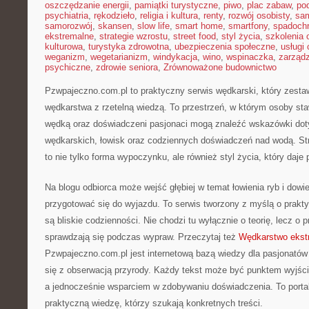
oszczędzanie energii
,
pamiątki turystyczne
,
piwo
,
plac zabaw
,
pod
psychiatria
,
rękodzieło
,
religia i kultura
,
renty
,
rozwój osobisty
,
sam
samorozwój
,
skansen
,
slow life
,
smart home
,
smartfony
,
spadochr
ekstremalne
,
strategie wzrostu
,
street food
,
styl życia
,
szkolenia 
kulturowa
,
turystyka zdrowotna
,
ubezpieczenia społeczne
,
usługi
weganizm
,
wegetarianizm
,
windykacja
,
wino
,
wspinaczka
,
zarząd
psychiczne
,
zdrowie seniora
,
Zrównoważone budownictwo
Pzwpajeczno.com.pl to praktyczny serwis wędkarski, który zesta
wędkarstwa z rzetelną wiedzą. To przestrzeń, w którym osoby sta
wędką oraz doświadczeni pasjonaci mogą znaleźć wskazówki dot
wędkarskich, łowisk oraz codziennych doświadczeń nad wodą. St
to nie tylko forma wypoczynku, ale również styl życia, który daje
Na blogu odbiorca może wejść głębiej w temat łowienia ryb i dowied
przygotować się do wyjazdu. To serwis tworzony z myślą o prakty
są bliskie codzienności. Nie chodzi tu wyłącznie o teorię, lecz o 
sprawdzają się podczas wypraw. Przeczytaj też
Wędkarstwo ekst
Pzwpajeczno.com.pl jest internetową bazą wiedzy dla pasjonatów 
się z obserwacją przyrody. Każdy tekst może być punktem wyjśc
a jednocześnie wsparciem w zdobywaniu doświadczenia. To porta
praktyczną wiedzę, którzy szukają konkretnych treści.