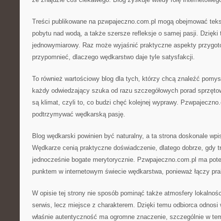
Treści publikowane na pzwpajeczno.com.pl mogą obejmować teks
pobytu nad wodą, a także szersze refleksje o samej pasji. Dzięki 
jednowymiarowy. Raz może wyjaśnić praktyczne aspekty przygot
przypomnieć, dlaczego wędkarstwo daje tyle satysfakcji.
To również wartościowy blog dla tych, którzy chcą znaleźć pomys
każdy odwiedzający szuka od razu szczegółowych porad sprzęt
są klimat, czyli to, co budzi chęć kolejnej wyprawy. Pzwpajeczn
podtrzymywać wędkarską pasję.
Blog wędkarski powinien być naturalny, a ta strona doskonale wpis
Wędkarze cenią praktyczne doświadczenie, dlatego dobrze, gdy tr
jednocześnie bogate merytorycznie. Pzwpajeczno.com.pl ma pot
punktem w internetowym świecie wędkarstwa, ponieważ łączy pra
W opisie tej strony nie sposób pominąć także atmosfery lokalnośc
serwis, lecz miejsce z charakterem. Dzięki temu odbiorca odnosi
właśnie autentyczność ma ogromne znaczenie, szczególnie w tem