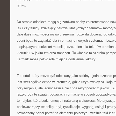
rynku.
Na stronie odnaleźć mogą się zarówno osoby zainteresowane now
jak i czytelnicy szukający bardziej klasycznych tematów motory
daje duże możliwości rozwoju serwisu i pozwala docierać do odbi
Jedni będą tu zaglądać dla informacji o nowych systemach bezpie
inspirujących porównań modeli, jeszcze inni dla tekstów o zmiana
kierunku, w jakim zmierza transport. To właśnie ta szeroka persp
Jarmark może pełnić rolę miejsca codziennej lektury.
To portal, który może być odbierany jako solidny i jednocześnie 
jest szczególnie cenna w internecie, gdzie użytkownicy szukają t
przyswojenia, ale jednocześnie nie chcą rezygnować z jakości. A
łączyć oba te światy: podawać informacje w sposób uporządkow
tematykę, która budzi emocje i naturalną ciekawość. Motoryzacja
ponieważ łączy technikę, styl, rywalizację, wygodę, osiągi i prak
prowadzony portal potrafi te elementy połączyć i właśnie taki kie