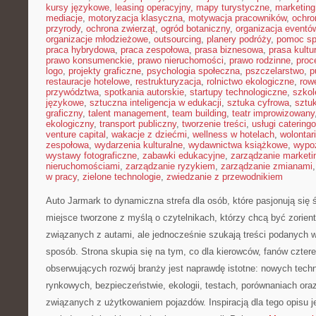
kursy językowe
,
leasing operacyjny
,
mapy turystyczne
,
marketing
mediacje
,
motoryzacja klasyczna
,
motywacja pracowników
,
ochro
przyrody
,
ochrona zwierząt
,
ogród botaniczny
,
organizacja eventó
organizacje młodzieżowe
,
outsourcing
,
planery podróży
,
pomoc sp
praca hybrydowa
,
praca zespołowa
,
prasa biznesowa
,
prasa kultu
prawo konsumenckie
,
prawo nieruchomości
,
prawo rodzinne
,
proc
logo
,
projekty graficzne
,
psychologia społeczna
,
pszczelarstwo
,
p
restauracje hotelowe
,
restrukturyzacja
,
rolnictwo ekologiczne
,
row
przywództwa
,
spotkania autorskie
,
startupy technologiczne
,
szkol
językowe
,
sztuczna inteligencja w edukacji
,
sztuka cyfrowa
,
sztuk
graficzny
,
talent management
,
team building
,
teatr improwizowany
ekologiczny
,
transport publiczny
,
tworzenie treści
,
usługi catering
venture capital
,
wakacje z dziećmi
,
wellness w hotelach
,
wolontar
zespołowa
,
wydarzenia kulturalne
,
wydawnictwa książkowe
,
wypo
wystawy fotograficzne
,
zabawki edukacyjne
,
zarządzanie marketi
nieruchomościami
,
zarządzanie ryzykiem
,
zarządzanie zmianami
w pracy
,
zielone technologie
,
zwiedzanie z przewodnikiem
Auto Jarmark to dynamiczna strefa dla osób, które pasjonują si
miejsce tworzone z myślą o czytelnikach, którzy chcą być zorie
związanych z autami, ale jednocześnie szukają treści podanych w
sposób. Strona skupia się na tym, co dla kierowców, fanów czter
obserwujących rozwój branży jest naprawdę istotne: nowych techn
rynkowych, bezpieczeństwie, ekologii, testach, porównaniach or
związanych z użytkowaniem pojazdów. Inspiracją dla tego opisu jes