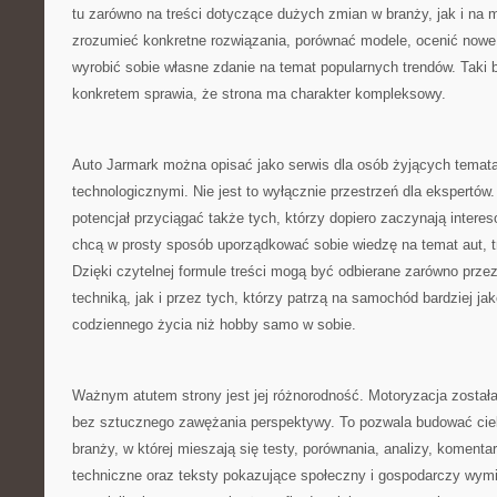
tu zarówno na treści dotyczące dużych zmian w branży, jak i na m
zrozumieć konkretne rozwiązania, porównać modele, ocenić nowe 
wyrobić sobie własne zdanie na temat popularnych trendów. Taki 
konkretem sprawia, że strona ma charakter kompleksowy.
Auto Jarmark można opisać jako serwis dla osób żyjących temat
technologicznymi. Nie jest to wyłącznie przestrzeń dla ekspertów
potencjał przyciągać także tych, którzy dopiero zaczynają intere
chcą w prosty sposób uporządkować sobie wiedzę na temat aut, t
Dzięki czytelnej formule treści mogą być odbierane zarówno prz
techniką, jak i przez tych, którzy patrzą na samochód bardziej j
codziennego życia niż hobby samo w sobie.
Ważnym atutem strony jest jej różnorodność. Motoryzacja została
bez sztucznego zawężania perspektywy. To pozwala budować cie
branży, w której mieszają się testy, porównania, analizy, komentar
techniczne oraz teksty pokazujące społeczny i gospodarczy wymia