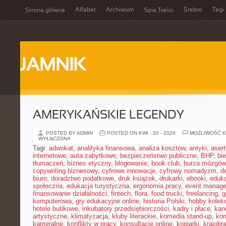
Alfabet
Archiwum
Srebro
Tagi
Strona główna
Spis Treści
JAMNIK
AMERYKAŃSKIE LEGENDY
POSTED BY ADMIN
POSTED ON KWI - 20 - 2026
MOŻLIWOŚĆ 
WYŁĄCZONA
Tagi:
adwokat
,
analityka finansowa
,
analiza kosztów
,
antyki
,
aser
internetowe
,
auta zabytkowe
,
bezpieczeństwo publiczne
,
BHP
,
bi
tłumaczeń
,
biznes etyczny
,
blogowanie
,
book club
,
burza mózgów
copywriting biznesowy
,
cyfrowe innowacje
,
cyfrowy nomadyzm
,
d
biuro
,
doradztwo podatkowe
,
druk książek
,
drukarki
,
ebooki
,
eduka
społeczna
,
edukacja turystyczna
,
ergonomia pracy
,
event manage
finansowanie działalności
,
fintech
,
flora
,
food trucki
,
freelancing
,
g
komputerowa
,
gry edukacyjne online
,
historia Polski
,
hobby kolekc
hotele butikowe
,
inkubatory przedsiębiorczości
,
kadry i płace
,
kanc
artystyczne
,
klimatyzacja
,
kluby literackie
,
komedia stand-up
,
ko
kameralne
,
konflikty w pracy
,
konsultacje online
,
kopiarki
,
krajobr