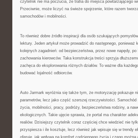
czytelnik nie ma poczucia, że trafia do miejsca powtarzającego 
Przeciwnie, może liczyć na świeże spojrzenie, które razem tworzą
samochodów i mobilności.
To również dobre źródło inspiracji dla osób szukających pomysłó
lektury. Jeden artykuł może prowadzić do następnego, ponieważ k
kolejnych zagadnień: od bezpieczeństwa, przez nowe napędy, po k
zachowania kierowców. Taka konstrukcja treści sprzyja dłuższemu
zachęca do eksplorowania różnych działów. To ważne dla każdego 
budować lojalność odbiorców.
Auto Jarmark wyróżnia się także tym, że motoryzację pokazuje ni
parametrów, lecz jako część szerszej rzeczywistości. Samochód s
życia, mobilności, pracy, podróży, bezpieczeństwa rodziny, a na
ekologicznych. Takie ujęcie sprawia, że portal ma charakter ad
realiów. Dzisiejszy czytelnik coraz częściej chce wiedzieć nie tylko
przyspiesza i ile kosztuje, lecz również jak wpisuje się w trendy e
oferuje, jak wpływa na komfort codziennego życia i czego można