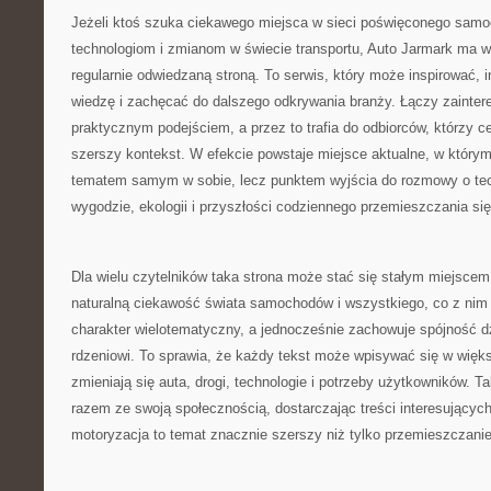
Jeżeli ktoś szuka ciekawego miejsca w sieci poświęconego sam
technologiom i zmianom w świecie transportu, Auto Jarmark ma w
regularnie odwiedzaną stroną. To serwis, który może inspirować,
wiedzę i zachęcać do dalszego odkrywania branży. Łączy zainter
praktycznym podejściem, a przez to trafia do odbiorców, którzy ce
szerszy kontekst. W efekcie powstaje miejsce aktualne, w którym 
tematem samym w sobie, lecz punktem wyjścia do rozmowy o tech
wygodzie, ekologii i przyszłości codziennego przemieszczania się
Dla wielu czytelników taka strona może stać się stałym miejsce
naturalną ciekawość świata samochodów i wszystkiego, co z nim
charakter wielotematyczny, a jednocześnie zachowuje spójność 
rdzeniowi. To sprawia, że każdy tekst może wpisywać się w więk
zmieniają się auta, drogi, technologie i potrzeby użytkowników. Ta
razem ze swoją społecznością, dostarczając treści interesujących
motoryzacja to temat znacznie szerszy niż tylko przemieszczanie