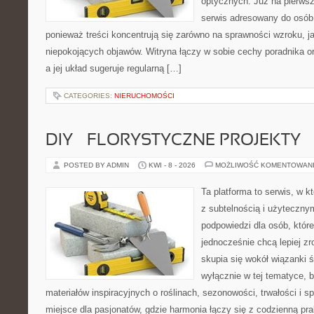
optycznych. Już na pierwszy
serwis adresowany do osób
ponieważ treści koncentrują się zarówno na sprawności wzroku, j
niepokojących objawów. Witryna łączy w sobie cechy poradnika or
a jej układ sugeruje regularną […]
CATEGORIES:
NIERUCHOMOŚCI
DIY – FLORYSTYCZNE PROJEKTY
POSTED BY ADMIN
KWI - 8 - 2026
MOŻLIWOŚĆ KOMENTOWAN
Ta platforma to serwis, w k
z subtelnością i użytecznym
podpowiedzi dla osób, które
jednocześnie chcą lepiej zr
skupia się wokół wiązanki ś
wyłącznie w tej tematyce, 
materiałów inspiracyjnych o roślinach, sezonowości, trwałości i
miejsce dla pasjonatów, gdzie harmonia łączy się z codzienną pra