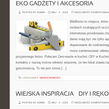
EKO GADŻETY I AKCESORIA
POSTED BY ADMIN
MAJ - 4 - 2026
MOŻLIWOŚĆ KOMENTOWAN
BibiBistro to miejsce, któr
osobach szukających uczci
internetowa przedstawia ch
dania mają być nie tylko ap
dopasowane do codziennego 
może zainteresować odwie
przyjemnego bistro. Polecam Zero-waste w kuchni i DIY w Kuchni
kontaktu z nazwą można odnieść wrażenie, że ten lokal stawia na
gościnnością. To nie jest zimna […]
CATEGORIES:
NIERUCHOMOŚCI
WIEJSKA INSPIRACJA – DIY I RĘK
POSTED BY ADMIN
MAJ - 3 - 2026
MOŻLIWOŚĆ KOMENTOWAN