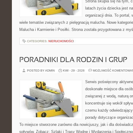
Strona skupia się na tym, 
latach życia dziecka jest 
organizacji dnia. To portal
wiele tematów związanych z pielęgnacją malucha. Nowe kategorie 
Malucha i Karmienie i Posiłki. Strona została przygotowana z my
CATEGORIES:
NIERUCHOMOŚCI
PORADNIKI DLA RODZIN I GRUP
POSTED BY ADMIN
KWI - 29 - 2026
MOŻLIWOŚĆ KOMENTOWA
Serwis poświęcony aktywn
doskonałe miejsce dla osób,
związanej z wodą, naturą o
koncentruje się wokół spły
czemu każdy odwiedzający
porady dotyczące organizac
To miejsce stworzone zarówno dla nowicjuszy, jak i dla doświad
spływów. Zobacz: Szlaki i Trasy Wodne i Wydarzenia i Społeczno