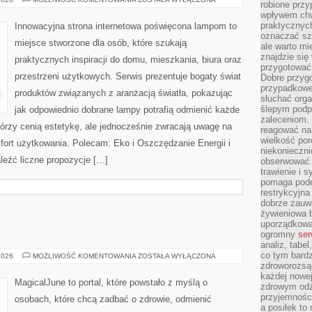
robione przy
I
wpływem chwi
RECENZJE
praktycznych
Innowacyjna strona internetowa poświęcona lampom to
oznaczać szc
miejsce stworzone dla osób, które szukają
ale warto m
znajdzie si
praktycznych inspiracji do domu, mieszkania, biura oraz
przygotować 
przestrzeni użytkowych. Serwis prezentuje bogaty świat
Dobre przyg
przypadkowe 
produktów związanych z aranżacją światła, pokazując
słuchać orga
ślepym podp
jak odpowiednio dobrane lampy potrafią odmienić każde
zaleceniom.
którzy cenią estetykę, ale jednocześnie zwracają uwagę na
reagować na 
wielkość porc
fort użytkowania. Polecam: Eko i Oszczędzanie Energii i
niekonieczni
leźć liczne propozycje […]
obserwować 
trawienie i 
pomaga pode
restrykcyjna
dobrze zauw
żywieniowa b
uporządkowan
ogromny
ser
analiz, tabel
co tym bardz
FITNESS
2026
MOŻLIWOŚĆ KOMENTOWANIA
ZOSTAŁA WYŁĄCZONA
I
zdroworozsą
RUCH
każdej nowe
MagicalJune to portal, które powstało z myślą o
zdrowym odż
przyjemności
osobach, które chcą zadbać o zdrowie, odmienić
a posiłek to