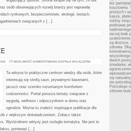
angażujący sposób. Strona skupia się na tym, co dla
też pamiętać
oraz osób obserwujących rozwój branży jest naprawdę
kosztowna. T
prostych i w
endach rynkowych, bezpieczeństwie, ekologii, testach,
kasze, płatk
rośliny strą
agadnieniach związanych z […]
podstawę pe
nadmiernego
raczej brak 
uzależnienie
są droższe, 
zdrowia. Dł
CE
konsekwencja
wszystkiego.
dwóch prosty
SAUNAWADOWICE
2026
MOŻLIWOŚĆ KOMENTOWANIA
ZOSTAŁA WYŁĄCZONA
śniadania, w
ograniczeni
Ta witryna to praktyczne centrum wiedzy dla osób, które
wprowadzane
się natural
interesują się strefą saun, prywatnymi basenami,
nie potrzebuj
Potrzebuje r
jacuzzi oraz szeroko rozumianym komfortem
zdrowie budu
codzienności. Portal porusza tematy związane z
wygodą, wellness i odpoczynkiem w domu oraz
ogrodzie. Można tu znaleźć inspirujące publikacje dla
osób z większym doświadczeniem. Zobacz także
s. Wyróżnikiem witryny jest rozległa tematyka. Nie jest to
elaksu, ponieważ […]