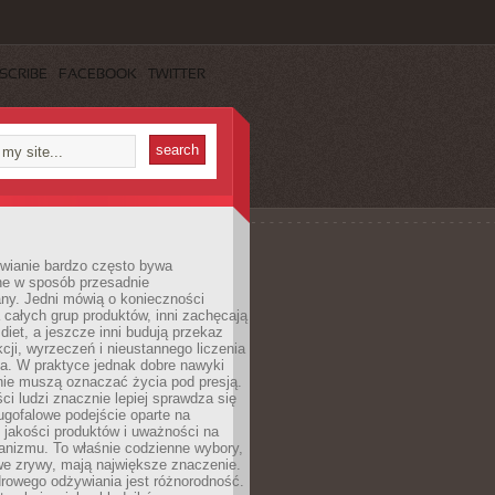
SCRIBE
FACEBOOK
TWITTER
wianie bardzo często bywa
ne w sposób przesadnie
ny. Jedni mówią o konieczności
 całych grup produktów, inni zachęcają
iet, a jeszcze inni budują przekaz
kcji, wyrzeczeń i nieustannego liczenia
a. W praktyce jednak dobre nawyki
nie muszą oznaczać życia pod presją.
ci ludzi znacznie lepiej sprawdza się
ugofalowe podejście oparte na
, jakości produktów i uważności na
anizmu. To właśnie codzienne wybory,
we zrywy, mają największe znaczenie.
rowego odżywiania jest różnorodność.