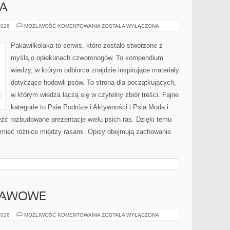
KA
ADOPCJA
2026
MOŻLIWOŚĆ KOMENTOWANIA
ZOSTAŁA WYŁĄCZONA
I
OPIEKA
Pakawilkolaka to serwis, które zostało stworzone z
myślą o opiekunach czworonogów. To kompendium
wiedzy, w którym odbiorca znajdzie inspirujące materiały
dotyczące hodowli psów. To strona dla początkujących,
w którym wiedza łączą się w czytelny zbiór treści. Fajne
kategorie to Psie Podróże i Aktywności i Psia Moda i
źć rozbudowane prezentacje wielu psich ras. Dzięki temu
mieć różnice między rasami. Opisy obejmują zachowanie
 KAWOWE
PORADY
2026
MOŻLIWOŚĆ KOMENTOWANIA
ZOSTAŁA WYŁĄCZONA
I
TRIKI