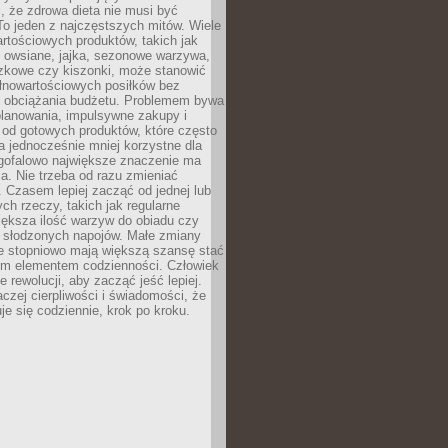
, że zdrowa dieta nie musi być
o jeden z najczęstszych mitów. Wiele
artościowych produktów, takich jak
i owsiane, jajka, sezonowe warzywa,
czkowe czy kiszonki, może stanowić
łnowartościowych posiłków bez
 obciążania budżetu. Problemem bywa
planowania, impulsywne zakupy i
 od gotowych produktów, które często
a jednocześnie mniej korzystne dla
ugofalowo największe znaczenie ma
. Nie trzeba od razu zmieniać
 Czasem lepiej zacząć od jednej lub
ch rzeczy, takich jak regularne
iększa ilość warzyw do obiadu czy
e słodzonych napojów. Małe zmiany
 stopniowo mają większą szansę stać
nym elementem codzienności. Człowiek
e rewolucji, aby zacząć jeść lepiej.
aczej cierpliwości i świadomości, że
je się codziennie, krok po kroku.