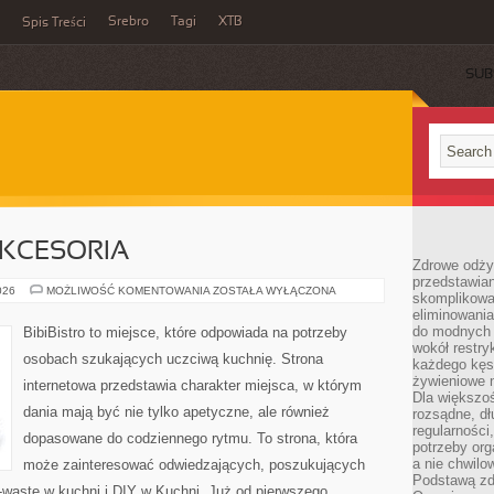
Srebro
Tagi
XTB
Spis Treści
SUB
AKCESORIA
Zdrowe odży
przedstawia
EKO
026
MOŻLIWOŚĆ KOMENTOWANIA
ZOSTAŁA WYŁĄCZONA
skomplikowa
GADŻETY
eliminowania
I
AKCESORIA
do modnych d
BibiBistro to miejsce, które odpowiada na potrzeby
wokół restry
osobach szukających uczciwą kuchnię. Strona
każdego kęs
żywieniowe 
internetowa przedstawia charakter miejsca, w którym
Dla większoś
dania mają być nie tylko apetyczne, ale również
rozsądne, dł
regularności
dopasowane do codziennego rytmu. To strona, która
potrzeby org
a nie chwilo
może zainteresować odwiedzających, poszukujących
Podstawą zd
-waste w kuchni i DIY w Kuchni. Już od pierwszego