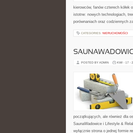
kierowców, fanów czterech kółek 
istotne: nowych technologiach, tr
porównaniach oraz codziennych z
CATEGORIES:
NIERUCHOMOŚCI
SAUNAWADOWI
POSTED BY ADMIN
KWI - 17 - 
początkujących, ale również dla 
SaunaWadowice i Lifestyle & Relak
wyłącznie strona o jednej formie r