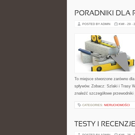
PORADNIKI DLA 
POSTED BY ADMIN
KWI - 29 - 
To miejsce stworzone zarówno dla
spływów. Zobacz: Szlaki i Trasy 
znaleźć szczegółowe przewodniki 
CATEGORIES:
NIERUCHOMOŚCI
TESTY I RECENZJ
POSTED BY ADMIN
KWI - 28 - 