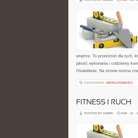
wnętrze. To przestrzeń dla tych, 
jakość wykonania i codzienny kom
Oświetlenie. Na stronie można zna
CATEGORIES:
NIERUCHOMOŚCI
FITNESS I RUCH
POSTED BY ADMIN
KWI - 21 - 