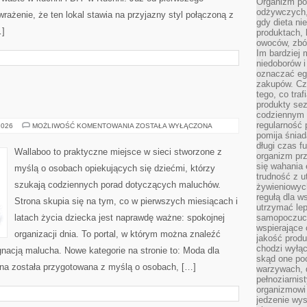
Organizm pot
odżywczych, 
ażenie, że ten lokal stawia na przyjazny styl połączoną z
gdy dieta ni
…]
produktach, 
owoców, zbóż
Im bardziej
niedoborów 
oznaczać eg
zakupów. Cz
tego, co traf
produkty se
codziennym 
regularność 
MAMA
2026
MOŻLIWOŚĆ KOMENTOWANIA
ZOSTAŁA WYŁĄCZONA
I
pomija śniad
TATA
długi czas f
Wallaboo to praktyczne miejsce w sieci stworzone z
organizm prz
się wahania 
myślą o osobach opiekujących się dziećmi, którzy
trudność z 
szukają codziennych porad dotyczących maluchów.
żywieniowych
regułą dla w
Strona skupia się na tym, co w pierwszych miesiącach i
utrzymać lep
latach życia dziecka jest naprawdę ważne: spokojnej
samopoczuci
wspierające 
organizacji dnia. To portal, w którym można znaleźć
jakość prod
chodzi wyłącz
nacją malucha. Nowe kategorie na stronie to: Moda dla
skąd one po
rona została przygotowana z myślą o osobach, […]
warzywach, d
pełnoziarnis
organizmowi
jedzenie wys