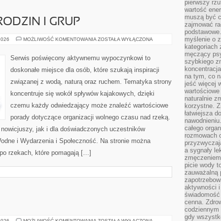
pierwszy rzu
wartość ener
muszą być c
RODZIN I GRUP
zajmować rac
podstawowe.
myślenie o 
PORADNIKI
2026
MOŻLIWOŚĆ KOMENTOWANIA
ZOSTAŁA WYŁĄCZONA
DLA
kategoriach
RODZIN
męczący psy
I
Serwis poświęcony aktywnemu wypoczynkowi to
GRUP
szybkiego zn
koncentracja
doskonałe miejsce dla osób, które szukają inspiracji
na tym, co n
związanej z wodą, naturą oraz ruchem. Tematyka strony
jeść więcej 
wartościowe 
koncentruje się wokół spływów kajakowych, dzięki
naturalnie z
czemu każdy odwiedzający może znaleźć wartościowe
korzystne. Z
łatwiejsza 
porady dotyczące organizacji wolnego czasu nad rzeką.
nawodnieniu
całego organ
 nowicjuszy, jak i dla doświadczonych uczestników
rozmowach o
Wodne i Wydarzenia i Społeczność. Na stronie można
przyzwyczaja
a sygnały le
po rzekach, które pomagają […]
zmęczeniem 
picie wody t
zauważalną 
zapotrzebowa
aktywności 
świadomość 
E
cenna. Zdrow
codziennym 
gdy wszystk
TESTY
2026
MOŻLIWOŚĆ KOMENTOWANIA
ZOSTAŁA WYŁĄCZONA