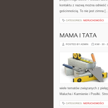
kontaktu z nazwą można odnieść wr
gościnnością. To nie jest zimna [
CATEGORIES:
NIERUCHOMOŚCI
MAMA I TATA
POSTED BY ADMIN
KWI - 30 - 
wiele tematów związanych z pielęg
Malucha i Karmienie i Posiłki. St
CATEGORIES:
NIERUCHOMOŚCI