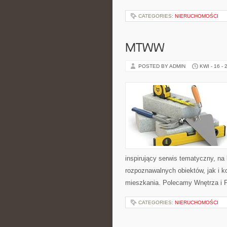
CATEGORIES:
NIERUCHOMOŚCI
MTWW
POSTED BY ADMIN
KWI - 16 - 
inspirujący serwis tematyczny, n
rozpoznawalnych obiektów, jak i
mieszkania. Polecamy Wnętrza i P
CATEGORIES:
NIERUCHOMOŚCI