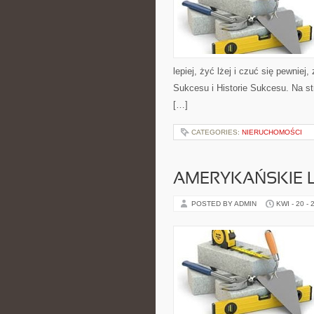
lepiej, żyć lżej i czuć się pewnie
Sukcesu i Historie Sukcesu. Na st
[…]
CATEGORIES:
NIERUCHOMOŚCI
AMERYKAŃSKIE 
POSTED BY ADMIN
KWI - 20 - 