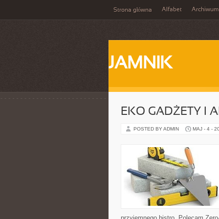
Alfabet
Archiwum
Strona główna
JAMNIK
EKO GADŻETY I 
POSTED BY ADMIN
MAJ - 4 - 2
przyjemnego bistro. Polecam Zero