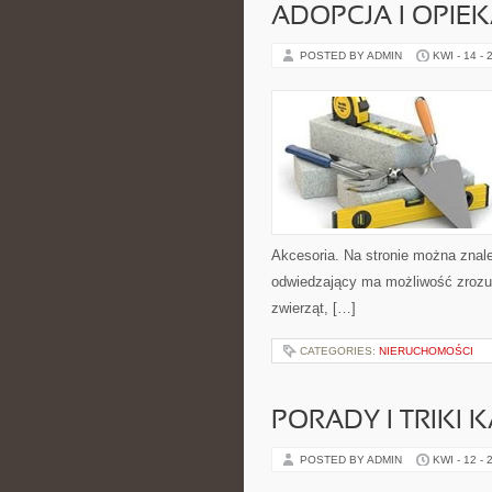
ADOPCJA I OPIE
POSTED BY ADMIN
KWI - 14 - 
Akcesoria. Na stronie można znale
odwiedzający ma możliwość zrozu
zwierząt, […]
CATEGORIES:
NIERUCHOMOŚCI
PORADY I TRIKI
POSTED BY ADMIN
KWI - 12 - 