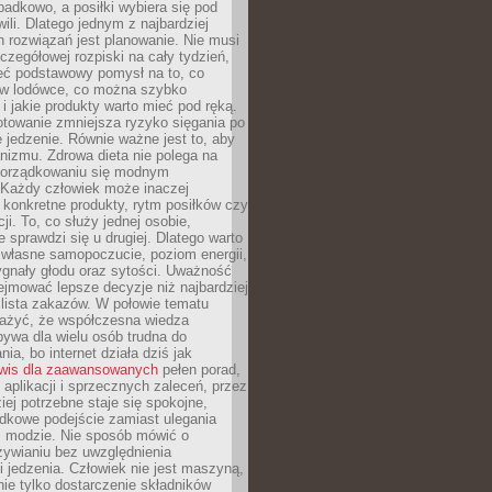
padkowo, a posiłki wybiera się pod
li. Dlatego jednym z najbardziej
 rozwiązań jest planowanie. Nie musi
zegółowej rozpiski na cały tydzień,
ieć podstawowy pomysł na to, co
ę w lodówce, co można szybko
i jakie produkty warto mieć pod ręką.
otowanie zmniejsza ryzyko sięgania po
jedzenie. Równie ważne jest to, aby
nizmu. Zdrowa dieta nie polega na
orządkowaniu się modnym
 Każdy człowiek może inaczej
konkretne produkty, rytm posiłków czy
ji. To, co służy jednej osobie,
e sprawdzi się u drugiej. Dlatego warto
własne samopoczucie, poziom energii,
sygnały głodu oraz sytości. Uważność
jmować lepsze decyzje niż najbardziej
 lista zakazów. W połowie tematu
ażyć, że współczesna wiedza
ywa dla wielu osób trudna do
ia, bo internet działa dziś jak
wis dla zaawansowanych
pełen porad,
, aplikacji i sprzecznych zaleceń, przez
iej potrzebne staje się spokojne,
dkowe podejście zamiast ulegania
j modzie. Nie sposób mówić o
ywianiu bez uwzględnienia
 jedzenia. Człowiek nie jest maszyną,
 nie tylko dostarczenie składników