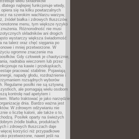
rzebuje wielu składników
dlatego najlepiej funkcjonuje wtedy,
e opiera się na kilku powtarzalnych
lecz na szerokim wachlarzu warzyw,
, źródeł białka i zdrowych tłuszczów.
 monotonne menu, tym większe ryzyko
i znużenia. Różnorodność nie musi
zotycznych składników ani drogich
ęsto wystarczy większa świadomość
ia na talerz oraz chęć sięgania po
zonowe i mniej przetworzone. W
życiu ogromne znaczenie ma
posiłków. Gdy człowiek je chaotycznie,
ania, nadrabia wieczorem lub przez
unkcjonuje na kawie i przekąskach,
estaje pracować stabilnie. Pojawiają
energii, napady głodu, rozdrażnienie i
utrzymaniem rozsądnych wyborów
. Regularne posiłki nie są sztywną
szystkich, ale pomagają wielu osobom
szą kontrolę nad apetytem i
em. Warto traktować je jako narzędzie
organizację dnia. Bardzo ważna jest
uktów. W zdrowym odżywianiu nie
nie o liczbę kalorii, ale także o to,
chodzą. Posiłek oparty na świeżych
obrym źródle białka, produktach
tych i zdrowych tłuszczach daje
 więcej korzyści niż przypadkowe
oko przetworzone, nawet jeśli na