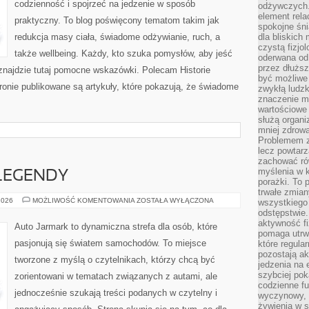
codzienność i spojrzeć na jedzenie w sposób
odżywczych. 
element rela
praktyczny. To blog poświęcony tematom takim jak
spokojne śni
redukcja masy ciała, świadome odżywianie, ruch, a
dla bliskich
czystą fizjol
także wellbeing. Każdy, kto szuka pomysłów, aby jeść
oderwana od 
przez dłużs
j, znajdzie tutaj pomocne wskazówki. Polecam Historie
być możliwe
ronie publikowane są artykuły, które pokazują, że świadome
zwykłą ludzk
znaczenie ma
wartościowe
służą organi
mniej zdrową
Problemem zw
lecz powtar
zachować ró
myślenia w k
LEGENDY
porażki. To 
trwałe zmian
AMERYKAŃSKIE
2026
MOŻLIWOŚĆ KOMENTOWANIA
ZOSTAŁA WYŁĄCZONA
wszystkiego
LEGENDY
odstępstwie
aktywność fi
Auto Jarmark to dynamiczna strefa dla osób, które
pomaga utrw
pasjonują się światem samochodów. To miejsce
które regula
pozostają ak
tworzone z myślą o czytelnikach, którzy chcą być
jedzenia na 
szybciej pok
zorientowani w tematach związanych z autami, ale
codzienne fu
jednocześnie szukają treści podanych w czytelny i
wyczynowy, l
żywienia w s