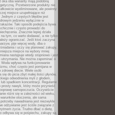
t oka oba warianty mają podobną
getyczną. Przetworzone produkty nie
ałkowicie wyeliminowane, ale powinny
zej miejsce uzupełniające niż
 Jednym z częstych błędów jest
zdrowym jedzeniu wyłącznie w
 zakazów. Taki sposób podejścia bywa
chicznie i często prowadzi do
iechęcenia. Znacznie lepiej działa
 na tym, co warto dodawać, a nie tylko
ależy ograniczać. Jeśli ktoś zaczyna
warzyw, pije więcej wody, dba o
śniadania i uczy się planować zakupy,
mniejsza miejsce na wybory mniej
miana następuje wtedy stopniowo i jest
do utrzymania. Nie można zapominać o
. Woda wpływa na funkcjonowanie
izmu, choć często jest pomijana w
 zdrowej diecie. Wiele osób
 się do picia zbyt małej ilości płynów,
kkiego odwodnienia myli z głodem,
lub spadkiem koncentracji. Regularne
o prosty nawyk, który może przynieść
poprawę samopoczucia. Oczywiście
nie różni się w zależności od wieku,
i warunków otoczenia, ale sama
potrzeby nawadniania jest niezwykle
e odżywianie jest ściśle związane z
rytmem życia. Trudno dbać o dietę,
o odbywa się w pośpiechu, zakupy są