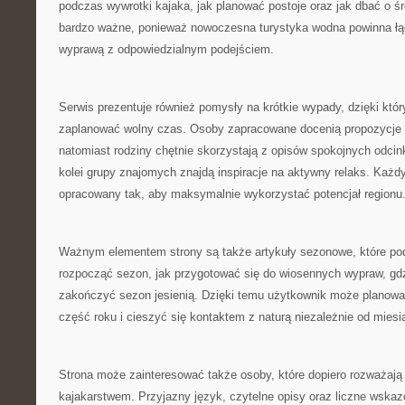
podczas wywrotki kajaka, jak planować postoje oraz jak dbać o ś
bardzo ważne, ponieważ nowoczesna turystyka wodna powinna ł
wyprawą z odpowiedzialnym podejściem.
Serwis prezentuje również pomysły na krótkie wypady, dzięki kt
zaplanować wolny czas. Osoby zapracowane docenią propozycje tr
natomiast rodziny chętnie skorzystają z opisów spokojnych odcink
kolei grupy znajomych znajdą inspiracje na aktywny relaks. Każd
opracowany tak, aby maksymalnie wykorzystać potencjał regionu
Ważnym elementem strony są także artykuły sezonowe, które podp
rozpocząć sezon, jak przygotować się do wiosennych wypraw, gdz
zakończyć sezon jesienią. Dzięki temu użytkownik może planow
część roku i cieszyć się kontaktem z naturą niezależnie od miesi
Strona może zainteresować także osoby, które dopiero rozważają
kajakarstwem. Przyjazny język, czytelne opisy oraz liczne wskaz