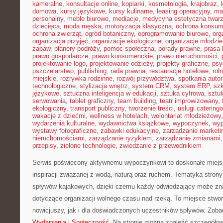
kameralne
,
konsultacje online
,
kopiarki
,
kosmetologia
,
krajobraz
,
domowa
,
kursy językowe
,
kursy kulinarne
,
leasing operacyjny
,
ma
personalny
,
meble biurowe
,
mediacje
,
medycyna estetyczna twar
dziecięca
,
moda męska
,
motoryzacja klasyczna
,
ochrona konsu
ochrona zwierząt
,
ogród botaniczny
,
oprogramowanie biurowe
,
org
organizacja przyjęć
,
organizacje ekologiczne
,
organizacje młodzi
zabaw
,
planery podróży
,
pomoc społeczna
,
porady prawne
,
prasa
prawo gospodarcze
,
prawo konsumenckie
,
prawo nieruchomości
,
projektowanie logo
,
projektowanie odzieży
,
projekty graficzne
,
psy
pszczelarstwo
,
publishing
,
rada prawna
,
restauracje hotelowe
,
rol
miejskie
,
rozrywka rodzinne
,
rozwój przywództwa
,
spotkania autor
technologiczne
,
stylizacja wnętrz
,
system CRM
,
system ERP
,
sz
językowe
,
sztuczna inteligencja w edukacji
,
sztuka cyfrowa
,
sztuk
serwowania
,
tablet graficzny
,
team building
,
teatr improwizowany
,
ekologiczny
,
transport publiczny
,
tworzenie treści
,
usługi catering
wakacje z dziećmi
,
wellness w hotelach
,
wolontariat młodzieżowy
wydarzenia kulturalne
,
wydawnictwa książkowe
,
wypoczynek
,
wyp
wystawy fotograficzne
,
zabawki edukacyjne
,
zarządzanie marketi
nieruchomościami
,
zarządzanie ryzykiem
,
zarządzanie zmianami
przepisy
,
zielone technologie
,
zwiedzanie z przewodnikiem
Serwis poświęcony aktywnemu wypoczynkowi to doskonałe miejsc
inspiracji związanej z wodą, naturą oraz ruchem. Tematyka strony
spływów kajakowych, dzięki czemu każdy odwiedzający może zn
dotyczące organizacji wolnego czasu nad rzeką. To miejsce stwo
nowicjuszy, jak i dla doświadczonych uczestników spływów. Zobac
Wydarzenia i Społeczność
. Na stronie można znaleźć szczegółow