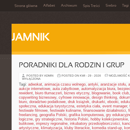
Alfabet
Archiwum
Srebro
Tagi
Strona główna
Spis Treści
JAMNIK
PORADNIKI DLA RODZIN I GRUP
POSTED BY ADMIN
POSTED ON KWI - 29 - 2026
MOŻLIWOŚĆ 
WYŁĄCZONA
Tagi:
adwokat
,
animacja czasu wolnego
,
antyki
,
aranżacje stołu
,
aukcje internetowe
,
auta zabytkowe
,
automatyzacja biura
,
bezpie
rewident
,
biuro tłumaczeń
,
biznes etyczny
,
blogowanie
,
book club
copywriting biznesowy
,
cyfrowe innowacje
,
design thinking
,
dokum
biuro
,
doradztwo podatkowe
,
druk książek
,
drukarki
,
ebooki
,
eduka
społeczna
,
edukacja turystyczna
,
estetyka ciała
,
event manager
,
festiwale filmowe
,
festiwale kulinarne
,
finansowanie działalności
,
f
freelancing
,
geografia Polski
,
grafika komputerowa
,
gry edukacyjn
logiczne
,
gry strategiczne
,
historia Polski
,
hobby kolekcjonerskie
butikowe
,
imprezy regionalne
,
inkubatory przedsiębiorczości
,
kanc
artystyczne
,
klimatyzacja
,
kluby literackie
,
komedia stand-up
,
ko