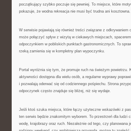
początkujący szybko poczuje się pewniej. To miejsce, które moty
pokazuje, że wodna rekreacja nie musi być trudna ani kosztowna.
W serwisie pojawiają się również treści związane z odkrywaniem o
może połączyć spływ z wizytą w ciekawych miejscach, spacerem
odpoczynkiem w pobliskich punktach gastronomicznych. To spraw
rzeką zamienia się w kompletny plan wypoczynku.
Portal wyróżnia się tym, że promuje ruch na świeżym powietrzu. 
aktywności dostępna dla wielu osób, a regularne wyprawy popraw
i pozwalają oderwać się od codziennego pośpiechu. Strona przyp
odpoczynek często znajduje się bliżej, niż się wydaje.
Jeśli ktoś szuka miejsca, które łączy użyteczne wskazówki z pasj
ten serwis będzie znakomitym wyborem. To przestrzeń dla ludzi c
wodę, krajobrazy oraz ruch. Niezależnie od tego, czy planowana 
rodzinny weekend, czy ambitniejsza przygoda, można tu znaleźć i