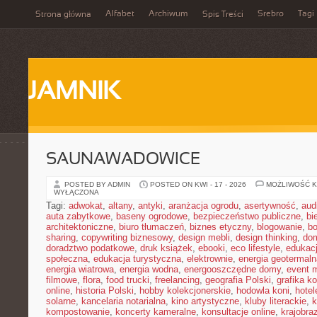
Alfabet
Archiwum
Srebro
Tagi
Strona główna
Spis Treści
JAMNIK
SAUNAWADOWICE
POSTED BY ADMIN
POSTED ON KWI - 17 - 2026
MOŻLIWOŚĆ 
WYŁĄCZONA
Tagi:
adwokat
,
altany
,
antyki
,
aranżacja ogrodu
,
asertywność
,
aud
auta zabytkowe
,
baseny ogrodowe
,
bezpieczeństwo publiczne
,
bi
architektoniczne
,
biuro tłumaczeń
,
biznes etyczny
,
blogowanie
,
bo
sharing
,
copywriting biznesowy
,
design mebli
,
design thinking
,
dom
doradztwo podatkowe
,
druk książek
,
ebooki
,
eco lifestyle
,
edukac
społeczna
,
edukacja turystyczna
,
elektrownie
,
energia geotermaln
energia wiatrowa
,
energia wodna
,
energooszczędne domy
,
event 
filmowe
,
flora
,
food trucki
,
freelancing
,
geografia Polski
,
grafika k
online
,
historia Polski
,
hobby kolekcjonerskie
,
hodowla koni
,
hotel
solarne
,
kancelaria notarialna
,
kino artystyczne
,
kluby literackie
,
k
kompostowanie
,
koncerty kameralne
,
konsultacje online
,
krajobra