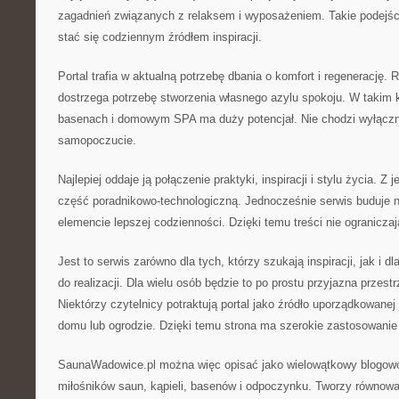
zagadnień związanych z relaksem i wyposażeniem. Takie podejści
stać się codziennym źródłem inspiracji.
Portal trafia w aktualną potrzebę dbania o komfort i regenerację.
dostrzega potrzebę stworzenia własnego azylu spokoju. W takim k
basenach i domowym SPA ma duży potencjał. Nie chodzi wyłączni
samopoczucie.
Najlepiej oddaje ją połączenie praktyki, inspiracji i stylu życia. Z 
część poradnikowo-technologiczną. Jednocześnie serwis buduje n
elemencie lepszej codzienności. Dzięki temu treści nie ogranicza
Jest to serwis zarówno dla tych, którzy szukają inspiracji, jak i dl
do realizacji. Dla wielu osób będzie to po prostu przyjazna przestr
Niektórzy czytelnicy potraktują portal jako źródło uporządkowane
domu lub ogrodzie. Dzięki temu strona ma szerokie zastosowanie 
SaunaWadowice.pl można więc opisać jako wielowątkowy blogowo
miłośników saun, kąpieli, basenów i odpoczynku. Tworzy równow