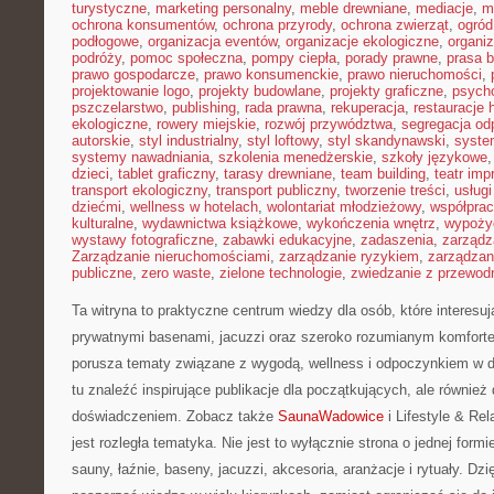
turystyczne
,
marketing personalny
,
meble drewniane
,
mediacje
,
m
ochrona konsumentów
,
ochrona przyrody
,
ochrona zwierząt
,
ogród
podłogowe
,
organizacja eventów
,
organizacje ekologiczne
,
organi
podróży
,
pomoc społeczna
,
pompy ciepła
,
porady prawne
,
prasa 
prawo gospodarcze
,
prawo konsumenckie
,
prawo nieruchomości
,
projektowanie logo
,
projekty budowlane
,
projekty graficzne
,
psycho
pszczelarstwo
,
publishing
,
rada prawna
,
rekuperacja
,
restauracje 
ekologiczne
,
rowery miejskie
,
rozwój przywództwa
,
segregacja o
autorskie
,
styl industrialny
,
styl loftowy
,
styl skandynawski
,
syste
systemy nawadniania
,
szkolenia menedżerskie
,
szkoły językowe
dzieci
,
tablet graficzny
,
tarasy drewniane
,
team building
,
teatr im
transport ekologiczny
,
transport publiczny
,
tworzenie treści
,
usługi
dziećmi
,
wellness w hotelach
,
wolontariat młodzieżowy
,
współpra
kulturalne
,
wydawnictwa książkowe
,
wykończenia wnętrz
,
wypoży
wystawy fotograficzne
,
zabawki edukacyjne
,
zadaszenia
,
zarządz
Zarządzanie nieruchomościami
,
zarządzanie ryzykiem
,
zarządzan
publiczne
,
zero waste
,
zielone technologie
,
zwiedzanie z przewod
Ta witryna to praktyczne centrum wiedzy dla osób, które interesują
prywatnymi basenami, jacuzzi oraz szeroko rozumianym komforte
porusza tematy związane z wygodą, wellness i odpoczynkiem w 
tu znaleźć inspirujące publikacje dla początkujących, ale równie
doświadczeniem. Zobacz także
SaunaWadowice
i Lifestyle & Re
jest rozległa tematyka. Nie jest to wyłącznie strona o jednej form
sauny, łaźnie, baseny, jacuzzi, akcesoria, aranżacje i rytuały. Dz