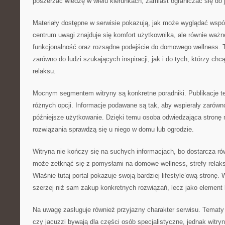
poszerzać wiedzę w wielu kierunkach, zamiast ograniczać się do 
Materiały dostępne w serwisie pokazują, jak może wyglądać wspó
centrum uwagi znajduje się komfort użytkownika, ale równie ważn
funkcjonalność oraz rozsądne podejście do domowego wellness. To 
zarówno do ludzi szukających inspiracji, jak i do tych, którzy chc
relaksu.
Mocnym segmentem witryny są konkretne poradniki. Publikacje te
różnych opcji. Informacje podawane są tak, aby wspierały zarówno
późniejsze użytkowanie. Dzięki temu osoba odwiedzająca stronę m
rozwiązania sprawdzą się u niego w domu lub ogrodzie.
Witryna nie kończy się na suchych informacjach, bo dostarcza równ
może zetknąć się z pomysłami na domowe wellness, strefy relaks
Właśnie tutaj portal pokazuje swoją bardziej lifestyle’ową stronę
szerzej niż sam zakup konkretnych rozwiązań, lecz jako element l
Na uwagę zasługuje również przyjazny charakter serwisu. Temat
czy jacuzzi bywają dla części osób specjalistyczne, jednak witry